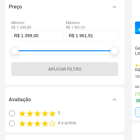
Preço
Mínimo:
Máximo:
R$ 1.399,00
R$ 1.961,91
Ge
Li
APLICAR FILTRO
R$
10
10 
o
(
10
Avaliação
5
4 e acima