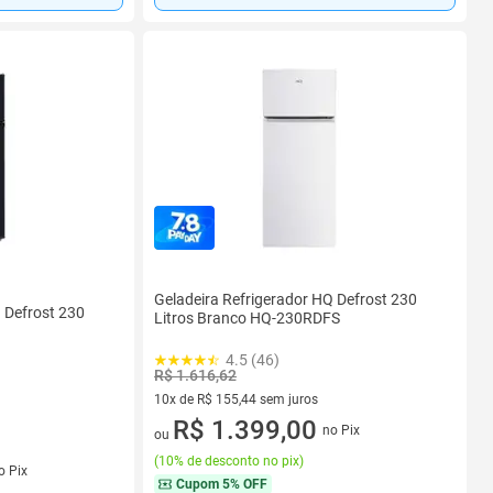
Geladeira Refrigerador HQ Defrost 230
 Defrost 230
Litros Branco HQ-230RDFS
4.5 (46)
R$ 1.616,62
10x de R$ 155,44 sem juros
10 vez de R$ 155,44 sem juros
R$ 1.399,00
no Pix
ou
(
10% de desconto no pix
)
s
o Pix
Cupom
5% OFF