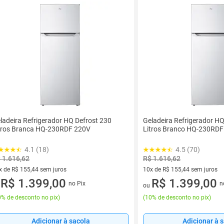
ladeira Refrigerador HQ Defrost 230
Geladeira Refrigerador HQ
tros Branca HQ-230RDF 220V
Litros Branco HQ-230RDF
4.1 (18)
4.5 (70)
 1.616,62
R$ 1.616,62
x de R$ 155,44 sem juros
10x de R$ 155,44 sem juros
vez de R$ 155,44 sem juros
R$ 1.399,00
10 vez de R$ 155,44 sem juro
R$ 1.399,00
no Pix
n
u
ou
% de desconto no pix
)
(
10% de desconto no pix
)
Adicionar à sacola
Adicionar à 