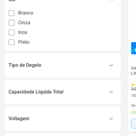
Branco
Cinza
Inox
Preto
Tipo de Degelo
Ge
Li
Manual
R$
Capacidade Líquida Total
10
10 
200l a 299l
o
(
10
Voltagem
110v