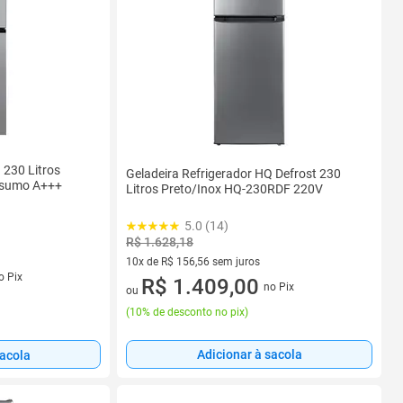
 230 Litros
Geladeira Refrigerador HQ Defrost 230
onsumo A+++
Litros Preto/Inox HQ-230RDF 220V
5.0 (14)
R$ 1.628,18
10x de R$ 156,56 sem juros
s
o Pix
10 vez de R$ 156,56 sem juros
R$ 1.409,00
no Pix
ou
(
10% de desconto no pix
)
Adicionar à sacola
sacola