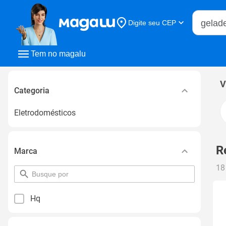
Buscar n
Digite seu CEP
Buscar
Tem no magalu
V
Categoria
Eletrodomésticos
R
Marca
18
pesquisar
por
filtro
Hq