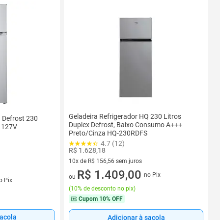
Geladeira Refrigerador HQ 230 Litros
 Defrost 230
Duplex Defrost, Baixo Consumo A+++
 127V
Preto/Cinza HQ-230RDFS
4.7 (12)
R$ 1.628,18
10x de R$ 156,56 sem juros
10 vez de R$ 156,56 sem juros
R$ 1.409,00
no Pix
s
ou
o Pix
(
10% de desconto no pix
)
Cupom
10% OFF
sacola
Adicionar à sacola