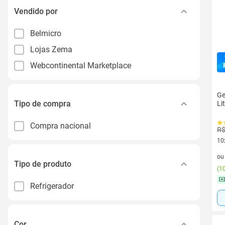
Vendido por
Belmicro
Lojas Zema
Webcontinental Marketplace
Ge
Tipo de compra
Li
Compra nacional
R$
10
10 
o
Tipo de produto
(
10
Refrigerador
Cor