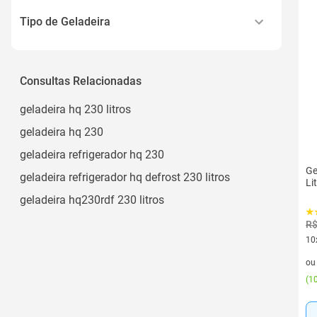
220v
Tipo de Geladeira
Geladeira/refrigerador
Consultas Relacionadas
geladeira hq 230 litros
geladeira hq 230
geladeira refrigerador hq 230
Ge
geladeira refrigerador hq defrost 230 litros
Li
geladeira hq230rdf 230 litros
R$
10
10 
o
(
10