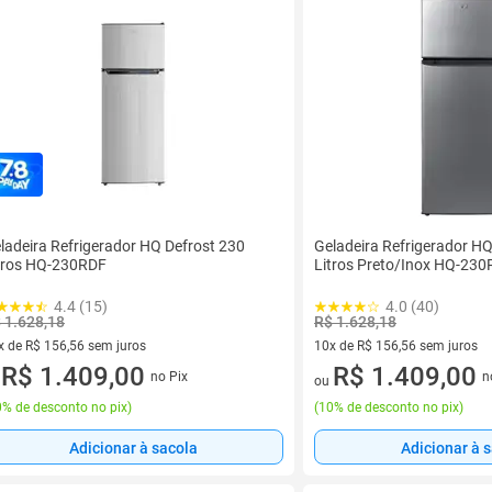
ladeira Refrigerador HQ Defrost 230
Geladeira Refrigerador HQ
tros HQ-230RDF
Litros Preto/Inox HQ-23
4.4 (15)
4.0 (40)
 1.628,18
R$ 1.628,18
x de R$ 156,56 sem juros
10x de R$ 156,56 sem juros
vez de R$ 156,56 sem juros
R$ 1.409,00
10 vez de R$ 156,56 sem juro
R$ 1.409,00
no Pix
n
u
ou
% de desconto no pix
)
(
10% de desconto no pix
)
Adicionar à sacola
Adicionar à 