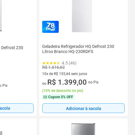
Geladeira Refrigerador HQ Defrost 230
 Defrost 230
Litros Branco HQ-230RDFS
4.5 (46)
R$ 1.616,62
10x de R$ 155,44 sem juros
10 vez de R$ 155,44 sem juros
R$ 1.399,00
no Pix
s
ou
o Pix
(
10% de desconto no pix
)
Cupom
5% OFF
sacola
Adicionar à sacola