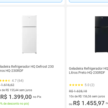
ladeira Refrigerador HQ Defrost 230
Geladeira Refrigerador HQ
tros HQ-230RDF
Litros Preto HQ-230RDF
4.7 (64)
5.0 (2)
 1.616,62
x de R$ 155,44 sem juros
R$ 1.628,18
vez de R$ 155,44 sem juros
R$ 1.399,00
10x de R$ 156,56 sem juros
no Pix
u
10 vez de R$ 156,56 sem juro
R$ 1.455,97
n
% de desconto no pix
)
ou