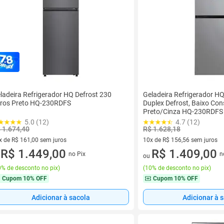
ladeira Refrigerador HQ Defrost 230
Geladeira Refrigerador HQ
tros Preto HQ-230RDFS
Duplex Defrost, Baixo C
Preto/Cinza HQ-230RDFS
5.0 (12)
4.7 (12)
 1.674,40
R$ 1.628,18
x de R$ 161,00 sem juros
10x de R$ 156,56 sem juros
vez de R$ 161,00 sem juros
R$ 1.449,00
10 vez de R$ 156,56 sem juro
R$ 1.409,00
no Pix
n
u
ou
% de desconto no pix
)
(
10% de desconto no pix
)
Cupom
10% OFF
Cupom
10% OFF
Adicionar à sacola
Adicionar à 