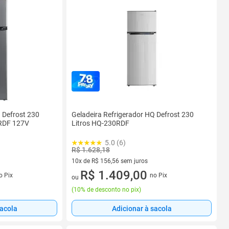
 Defrost 230
Geladeira Refrigerador HQ Defrost 230
0RDF 127V
Litros HQ-230RDF
5.0 (6)
R$ 1.628,18
10x de R$ 156,56 sem juros
s
10 vez de R$ 156,56 sem juros
R$ 1.409,00
o Pix
no Pix
ou
(
10% de desconto no pix
)
sacola
Adicionar à sacola