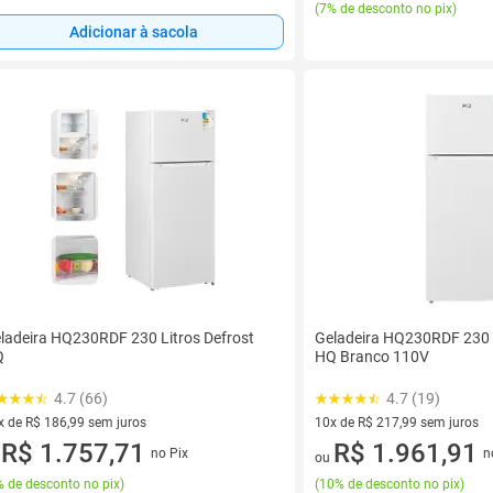
(
7% de desconto no pix
)
Adicionar à sacola
ladeira HQ230RDF 230 Litros Defrost
Geladeira HQ230RDF 230 L
Q
HQ Branco 110V
4.7 (66)
4.7 (19)
x de R$ 186,99 sem juros
10x de R$ 217,99 sem juros
vez de R$ 186,99 sem juros
R$ 1.757,71
10 vez de R$ 217,99 sem juro
R$ 1.961,91
no Pix
n
u
ou
 de desconto no pix
)
(
10% de desconto no pix
)