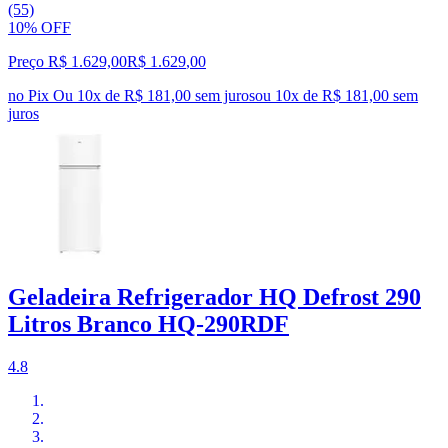
(55)
10% OFF
Preço R$ 1.629,00
R$
1.629
,
00
no Pix
Ou 10x de R$ 181,00 sem juros
ou
10
x de
R$ 181,00
sem
juros
Geladeira Refrigerador HQ Defrost 290
Litros Branco HQ-290RDF
4.8