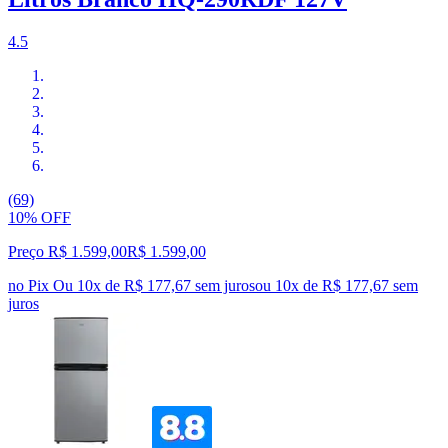
4.5
(69)
10% OFF
Preço R$ 1.599,00
R$
1.599
,
00
no Pix
Ou 10x de R$ 177,67 sem juros
ou
10
x de
R$ 177,67
sem
juros