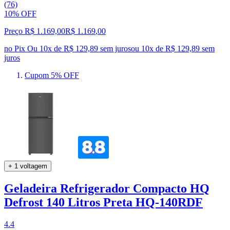
(76)
10% OFF
Preço R$ 1.169,00
R$
1.169
,
00
no Pix
Ou 10x de R$ 129,89 sem juros
ou
10
x de
R$ 129,89
sem
juros
Cupom 5% OFF
+ 1 voltagem
Geladeira Refrigerador Compacto HQ
Defrost 140 Litros Preta HQ-140RDF
4.4