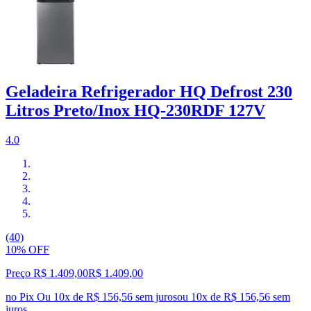
Geladeira Refrigerador HQ Defrost 230
Litros Preto/Inox HQ-230RDF 127V
4.0
(40)
10% OFF
Preço R$ 1.409,00
R$
1.409
,
00
no Pix
Ou 10x de R$ 156,56 sem juros
ou
10
x de
R$ 156,56
sem
juros