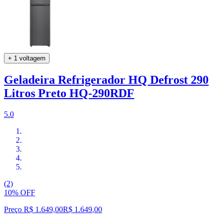
+ 1 voltagem
Geladeira Refrigerador HQ Defrost 290
Litros Preto HQ-290RDF
5.0
(2)
10% OFF
Preço R$ 1.649,00
R$
1.649
,
00