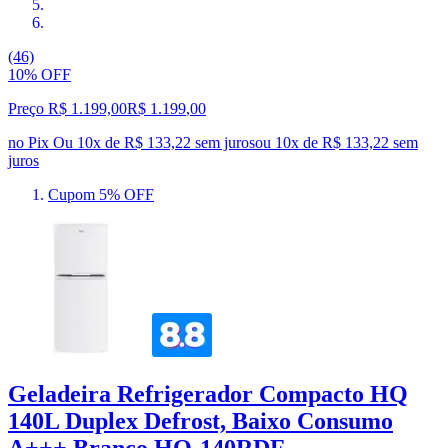
(46)
10% OFF
Preço R$ 1.199,00
R$
1.199
,
00
no Pix
Ou 10x de R$ 133,22 sem juros
ou
10
x de
R$ 133,22
sem
juros
Cupom 5% OFF
Geladeira Refrigerador Compacto HQ
140L Duplex Defrost, Baixo Consumo
A+++ Branco HQ-140RDF