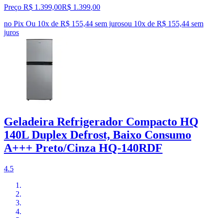
Preço R$ 1.399,00
R$
1.399
,
00
no Pix
Ou 10x de R$ 155,44 sem juros
ou
10
x de
R$ 155,44
sem
juros
Geladeira Refrigerador Compacto HQ
140L Duplex Defrost, Baixo Consumo
A+++ Preto/Cinza HQ-140RDF
4.5