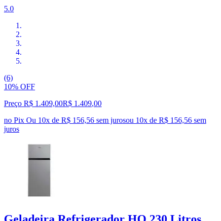
5.0
(6)
10% OFF
Preço R$ 1.409,00
R$
1.409
,
00
no Pix
Ou 10x de R$ 156,56 sem juros
ou
10
x de
R$ 156,56
sem
juros
Geladeira Refrigerador HQ 230 Litros