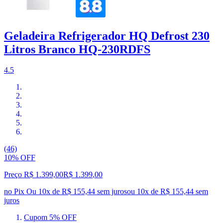
Geladeira Refrigerador HQ Defrost 230
Litros Branco HQ-230RDFS
4.5
(46)
10% OFF
Preço R$ 1.399,00
R$
1.399
,
00
no Pix
Ou 10x de R$ 155,44 sem juros
ou
10
x de
R$ 155,44
sem
juros
Cupom 5% OFF