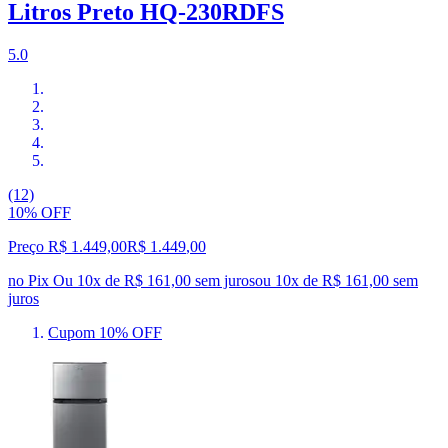
Litros Preto HQ-230RDFS
5.0
(12)
10% OFF
Preço R$ 1.449,00
R$
1.449
,
00
no Pix
Ou 10x de R$ 161,00 sem juros
ou
10
x de
R$ 161,00
sem
juros
Cupom 10% OFF