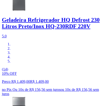
Geladeira Refrigerador HQ Defrost 230
Litros Preto/Inox HQ-230RDF 220V
5.0
(14)
10% OFF
Preço R$ 1.409,00
R$
1.409
,
00
no Pix
Ou 10x de R$ 156,56 sem juros
ou
10
x de
R$ 156,56
sem
juros