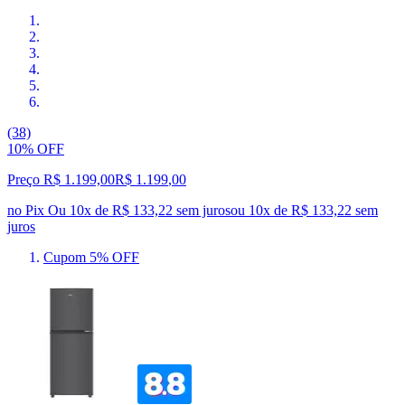
(38)
10% OFF
Preço R$ 1.199,00
R$
1.199
,
00
no Pix
Ou 10x de R$ 133,22 sem juros
ou
10
x de
R$ 133,22
sem
juros
Cupom 5% OFF