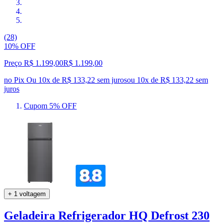
(28)
10% OFF
Preço R$ 1.199,00
R$
1.199
,
00
no Pix
Ou 10x de R$ 133,22 sem juros
ou
10
x de
R$ 133,22
sem
juros
Cupom 5% OFF
+ 1 voltagem
Geladeira Refrigerador HQ Defrost 230