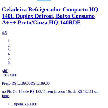
Geladeira Refrigerador Compacto HQ
140L Duplex Defrost, Baixo Consumo
A+++ Preto/Cinza HQ-140RDF
4.5
(46)
10% OFF
Preço R$ 1.189,00
R$
1.189
,
00
no Pix
Ou 10x de R$ 132,11 sem juros
ou
10
x de
R$ 132,11
sem
juros
Cupom 5% OFF