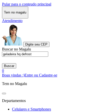
Pular para o conteudo principal
Tem no magalu
Atendimento
Digite seu CEP
Buscar no Magalu
Buscar
0
Boas vindas :)
Entre ou Cadastre-se
Tem no Magalu
Departamentos
Celulares e Smartphones