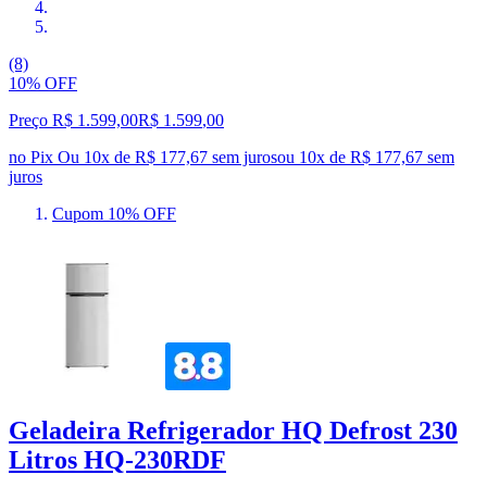
(8)
10% OFF
Preço R$ 1.599,00
R$
1.599
,
00
no Pix
Ou 10x de R$ 177,67 sem juros
ou
10
x de
R$ 177,67
sem
juros
Cupom 10% OFF
Geladeira Refrigerador HQ Defrost 230
Litros HQ-230RDF