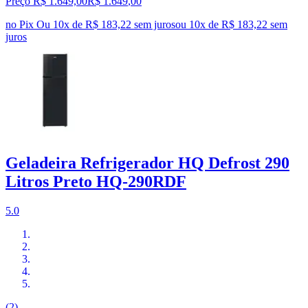
Preço R$ 1.649,00
R$
1.649
,
00
no Pix
Ou 10x de R$ 183,22 sem juros
ou
10
x de
R$ 183,22
sem
juros
Geladeira Refrigerador HQ Defrost 290
Litros Preto HQ-290RDF
5.0
(2)