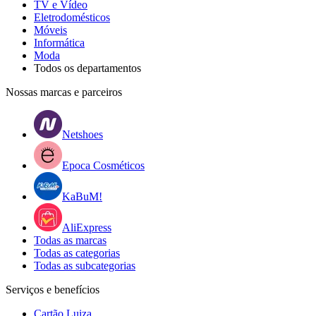
TV e Vídeo
Eletrodomésticos
Móveis
Informática
Moda
Todos os departamentos
Nossas marcas e parceiros
Netshoes
Epoca Cosméticos
KaBuM!
AliExpress
Todas as marcas
Todas as categorias
Todas as subcategorias
Serviços e benefícios
Cartão Luiza