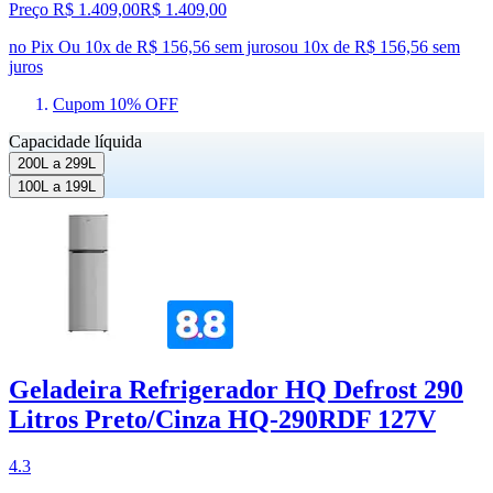
Preço R$ 1.409,00
R$
1.409
,
00
no Pix
Ou 10x de R$ 156,56 sem juros
ou
10
x de
R$ 156,56
sem
juros
Cupom 10% OFF
Capacidade líquida
200L a 299L
100L a 199L
Geladeira Refrigerador HQ Defrost 290
Litros Preto/Cinza HQ-290RDF 127V
4.3