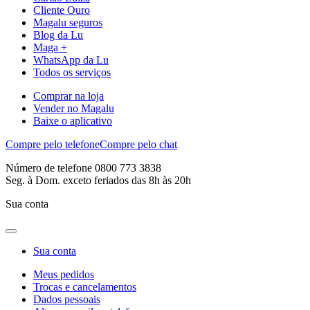
Cliente Ouro
Magalu seguros
Blog da Lu
Maga +
WhatsApp da Lu
Todos os serviços
Comprar na loja
Vender no Magalu
Baixe o aplicativo
Compre pelo telefone
Compre pelo chat
Número de telefone 0800 773 3838
Seg. à Dom. exceto feriados das 8h às 20h
Sua conta
Sua conta
Meus pedidos
Trocas e cancelamentos
Dados pessoais