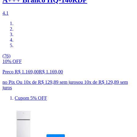
4.1
(76)
10% OFF
Preço R$ 1.169,00
R$
1.169
,
00
no Pix
Ou 10x de R$ 129,89 sem juros
ou
10
x de
R$ 129,89
sem
juros
Cupom 5% OFF