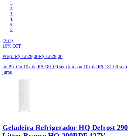
(267)
10% OFF
Preço R$ 1.629,00
R$
1.629
,
00
no Pix
Ou 10x de R$ 181,00 sem juros
ou
10
x de
R$ 181,00
sem
juros
Geladeira Refrigerador HQ Defrost 290
Litros Branco HQ-290RDF 127V