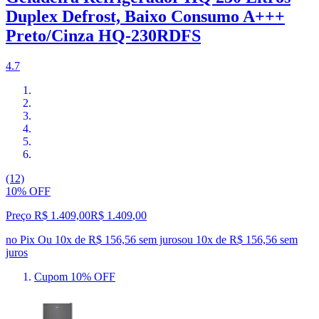
Duplex Defrost, Baixo Consumo A+++
Preto/Cinza HQ-230RDFS
4.7
(12)
10% OFF
Preço R$ 1.409,00
R$
1.409
,
00
no Pix
Ou 10x de R$ 156,56 sem juros
ou
10
x de
R$ 156,56
sem
juros
Cupom 10% OFF