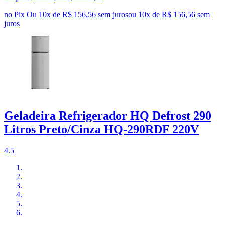
no Pix
Ou 10x de R$ 156,56 sem juros
ou
10
x de
R$ 156,56
sem
juros
Geladeira Refrigerador HQ Defrost 290
Litros Preto/Cinza HQ-290RDF 220V
4.5