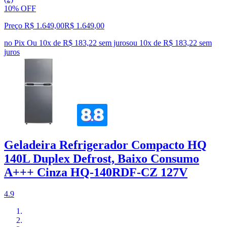
10% OFF
Preço R$ 1.649,00
R$
1.649
,
00
no Pix
Ou 10x de R$ 183,22 sem juros
ou
10
x de
R$ 183,22
sem
juros
Geladeira Refrigerador Compacto HQ
140L Duplex Defrost, Baixo Consumo
A+++ Cinza HQ-140RDF-CZ 127V
4.9