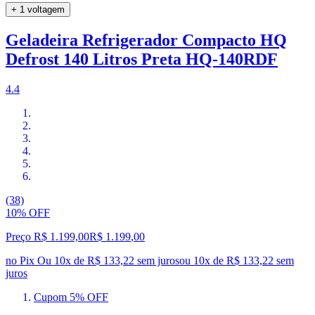
+ 1 voltagem
Geladeira Refrigerador Compacto HQ
Defrost 140 Litros Preta HQ-140RDF
4.4
(38)
10% OFF
Preço R$ 1.199,00
R$
1.199
,
00
no Pix
Ou 10x de R$ 133,22 sem juros
ou
10
x de
R$ 133,22
sem
juros
Cupom 5% OFF