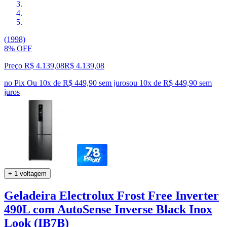
(1998)
8% OFF
Preço R$ 4.139,08
R$
4.139
,
08
no Pix
Ou 10x de R$ 449,90 sem juros
ou
10
x de
R$ 449,90
sem
juros
+ 1 voltagem
Geladeira Electrolux Frost Free Inverter
490L com AutoSense Inverse Black Inox
Look (IB7B)