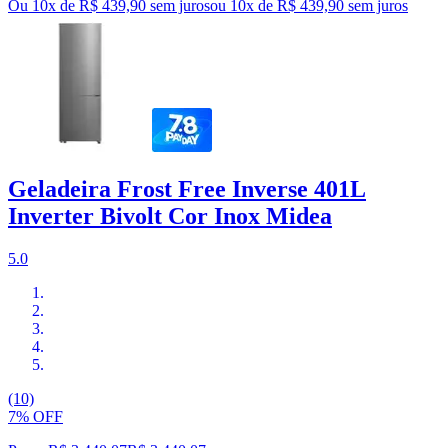
Ou 10x de R$ 439,90 sem juros
ou
10
x de
R$ 439,90
sem juros
Geladeira Frost Free Inverse 401L
Inverter Bivolt Cor Inox Midea
5.0
(10)
7% OFF