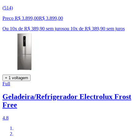
(514)
Preço R$ 3.899,00
R$
3.899
,
00
Ou 10x de R$ 389,90 sem juros
ou
10
x de
R$ 389,90
sem juros
+ 1 voltagem
Full
Geladeira/Refrigerador Electrolux Frost
Free
4.8