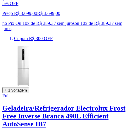
5% OFF
Preço R$ 3.699,00
R$
3.699
,
00
no Pix
Ou 10x de R$ 389,37 sem juros
ou
10
x de
R$ 389,37
sem
juros
Cupom R$ 300 OFF
+ 1 voltagem
Full
Geladeira/Refrigerador Electrolux Frost
Free Inverse Branca 490L Efficient
AutoSense IB7