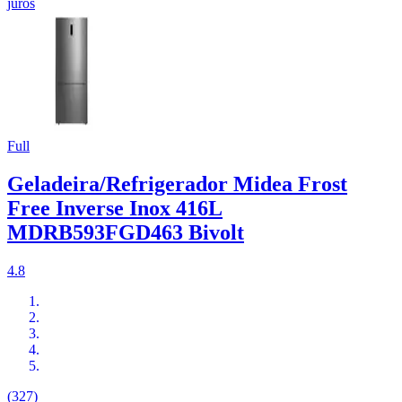
juros
Full
Geladeira/Refrigerador Midea Frost
Free Inverse Inox 416L
MDRB593FGD463 Bivolt
4.8
(327)