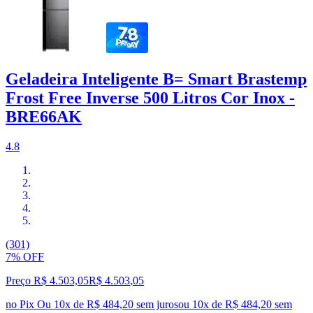
Geladeira Inteligente B= Smart Brastemp
Frost Free Inverse 500 Litros Cor Inox -
BRE66AK
4.8
(301)
7% OFF
Preço R$ 4.503,05
R$
4.503
,
05
no Pix
Ou 10x de R$ 484,20 sem juros
ou
10
x de
R$ 484,20
sem