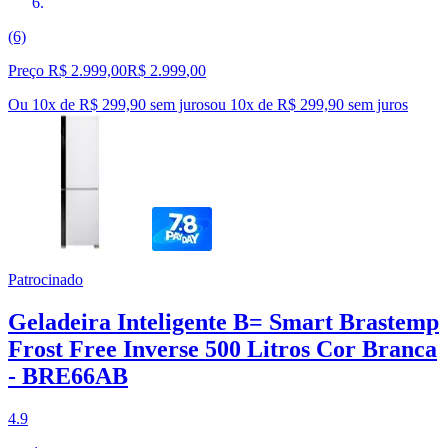
(6)
Preço R$ 2.999,00
R$
2.999
,
00
Ou 10x de R$ 299,90 sem juros
ou
10
x de
R$ 299,90
sem juros
Patrocinado
Geladeira Inteligente B= Smart Brastemp
Frost Free Inverse 500 Litros Cor Branca
- BRE66AB
4.9