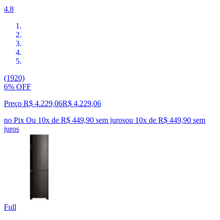
4.8
(1920)
6% OFF
Preço R$ 4.229,06
R$
4.229
,
06
no Pix
Ou 10x de R$ 449,90 sem juros
ou
10
x de
R$ 449,90
sem
juros
Full