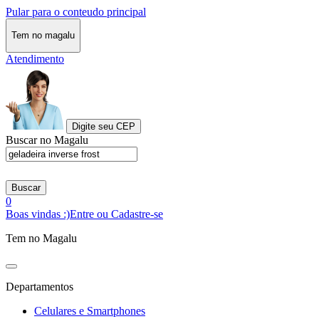
Pular para o conteudo principal
Tem no magalu
Atendimento
Digite seu CEP
Buscar no Magalu
Buscar
0
Boas vindas :)
Entre ou Cadastre-se
Tem no Magalu
Departamentos
Celulares e Smartphones