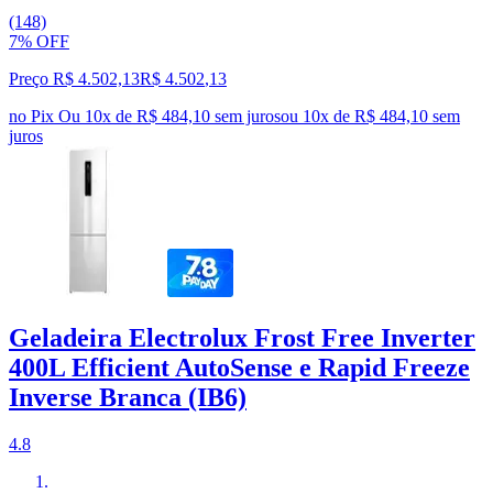
(148)
7% OFF
Preço R$ 4.502,13
R$
4.502
,
13
no Pix
Ou 10x de R$ 484,10 sem juros
ou
10
x de
R$ 484,10
sem
juros
Geladeira Electrolux Frost Free Inverter
400L Efficient AutoSense e Rapid Freeze
Inverse Branca (IB6)
4.8