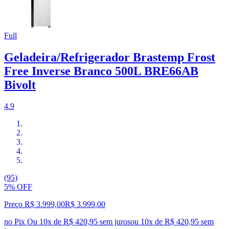
Full
Geladeira/Refrigerador Brastemp Frost
Free Inverse Branco 500L BRE66AB
Bivolt
4.9
(95)
5% OFF
Preço R$ 3.999,00
R$
3.999
,
00
no Pix
Ou 10x de R$ 420,95 sem juros
ou
10
x de
R$ 420,95
sem