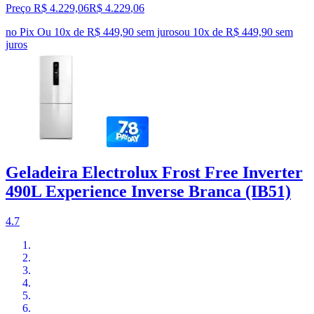
Preço R$ 4.229,06
R$
4.229
,
06
no Pix
Ou 10x de R$ 449,90 sem juros
ou
10
x de
R$ 449,90
sem
juros
Geladeira Electrolux Frost Free Inverter
490L Experience Inverse Branca (IB51)
4.7