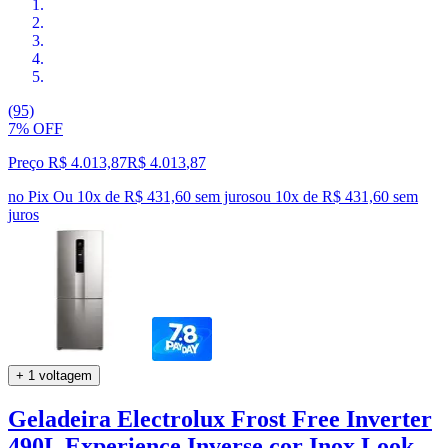
(95)
7% OFF
Preço R$ 4.013,87
R$
4.013
,
87
no Pix
Ou 10x de R$ 431,60 sem juros
ou
10
x de
R$ 431,60
sem
juros
+ 1 voltagem
Geladeira Electrolux Frost Free Inverter
490L Experience Inverse cor Inox Look