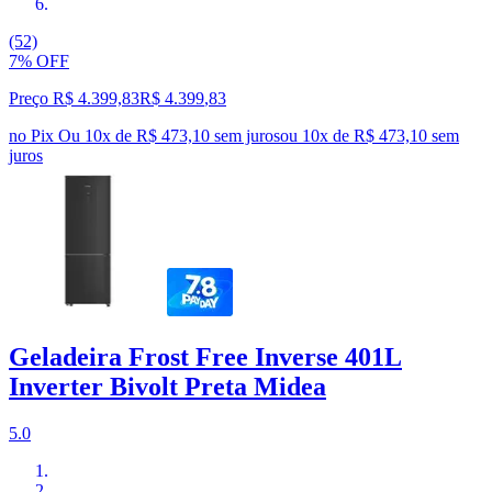
(52)
7% OFF
Preço R$ 4.399,83
R$
4.399
,
83
no Pix
Ou 10x de R$ 473,10 sem juros
ou
10
x de
R$ 473,10
sem
juros
Geladeira Frost Free Inverse 401L
Inverter Bivolt Preta Midea
5.0