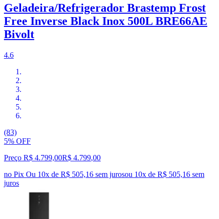
Geladeira/Refrigerador Brastemp Frost
Free Inverse Black Inox 500L BRE66AE
Bivolt
4.6
(83)
5% OFF
Preço R$ 4.799,00
R$
4.799
,
00
no Pix
Ou 10x de R$ 505,16 sem juros
ou
10
x de
R$ 505,16
sem
juros