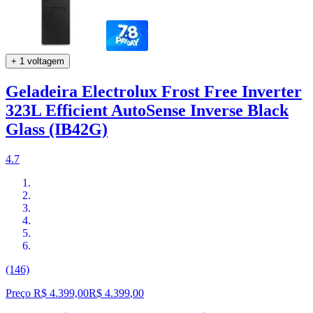
+ 1 voltagem
Geladeira Electrolux Frost Free Inverter
323L Efficient AutoSense Inverse Black
Glass (IB42G)
4.7
(146)
Preço R$ 4.399,00
R$
4.399
,
00