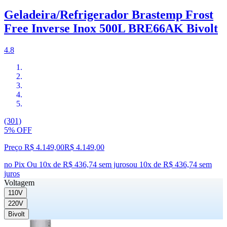
Geladeira/Refrigerador Brastemp Frost
Free Inverse Inox 500L BRE66AK Bivolt
4.8
(301)
5% OFF
Preço R$ 4.149,00
R$
4.149
,
00
no Pix
Ou 10x de R$ 436,74 sem juros
ou
10
x de
R$ 436,74
sem
juros
Voltagem
110V
220V
Bivolt