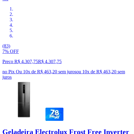
(83)
7% OFF
Preço R$ 4.307,75
R$
4.307
,
75
no Pix
Ou 10x de R$ 463,20 sem juros
ou
10
x de
R$ 463,20
sem
juros
Geladeira Electrolux Frost Free Inverter