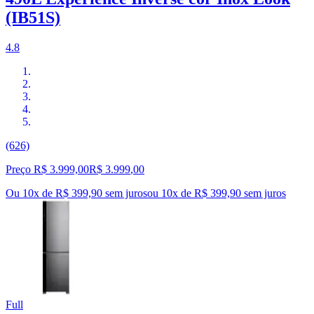
(IB51S)
4.8
(626)
Preço R$ 3.999,00
R$
3.999
,
00
Ou 10x de R$ 399,90 sem juros
ou
10
x de
R$ 399,90
sem juros
Full