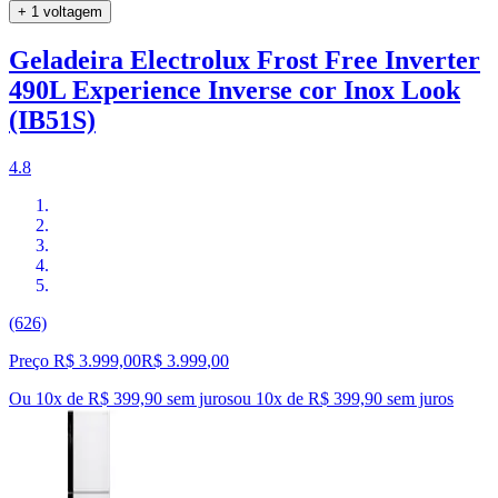
+ 1 voltagem
Geladeira Electrolux Frost Free Inverter
490L Experience Inverse cor Inox Look
(IB51S)
4.8
(626)
Preço R$ 3.999,00
R$
3.999
,
00
Ou 10x de R$ 399,90 sem juros
ou
10
x de
R$ 399,90
sem juros