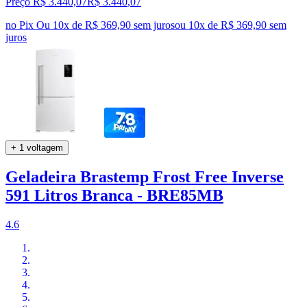
Preço R$ 3.440,07
R$
3.440
,
07
no Pix
Ou 10x de R$ 369,90 sem juros
ou
10
x de
R$ 369,90
sem
juros
+ 1 voltagem
Geladeira Brastemp Frost Free Inverse
591 Litros Branca - BRE85MB
4.6