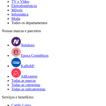
TV e Vídeo
Eletrodomésticos
Móveis
Informática
Moda
Todos os departamentos
Nossas marcas e parceiros
Netshoes
Epoca Cosméticos
KaBuM!
AliExpress
Todas as marcas
Todas as categorias
Todas as subcategorias
Serviços e benefícios
Cartão Luiza