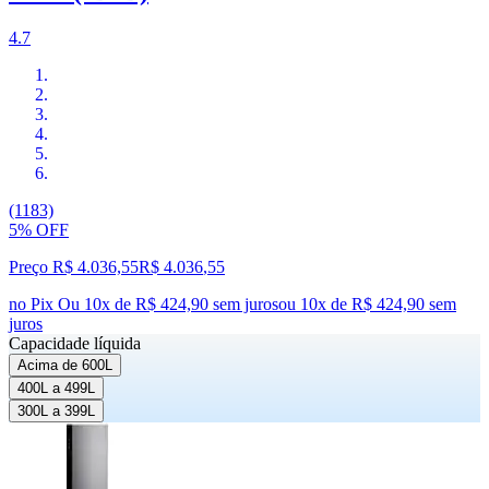
4.7
(1183)
5% OFF
Preço R$ 4.036,55
R$
4.036
,
55
no Pix
Ou 10x de R$ 424,90 sem juros
ou
10
x de
R$ 424,90
sem
juros
Capacidade líquida
Acima de 600L
400L a 499L
300L a 399L