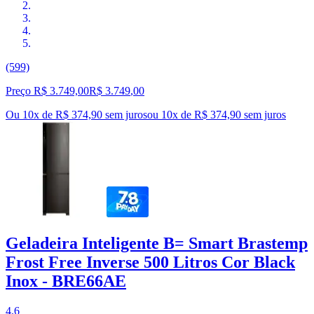
(599)
Preço R$ 3.749,00
R$
3.749
,
00
Ou 10x de R$ 374,90 sem juros
ou
10
x de
R$ 374,90
sem juros
Geladeira Inteligente B= Smart Brastemp
Frost Free Inverse 500 Litros Cor Black
Inox - BRE66AE
4.6