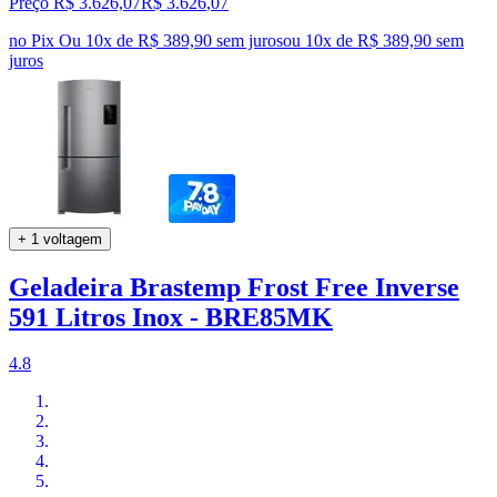
Preço R$ 3.626,07
R$
3.626
,
07
no Pix
Ou 10x de R$ 389,90 sem juros
ou
10
x de
R$ 389,90
sem
juros
+ 1 voltagem
Geladeira Brastemp Frost Free Inverse
591 Litros Inox - BRE85MK
4.8