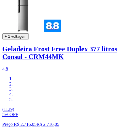
+ 1 voltagem
Geladeira Frost Free Duplex 377 litros
Consul - CRM44MK
4.8
(1139)
5% OFF
Preço R$ 2.716,05
R$
2.716
,
05