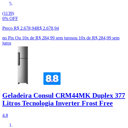
(1139)
6% OFF
Preço R$ 2.678,94
R$
2.678
,
94
no Pix
Ou 10x de R$ 284,99 sem juros
ou
10
x de
R$ 284,99
sem
juros
Geladeira Consul CRM44MK Duplex 377
Litros Tecnologia Inverter Frost Free
4.8