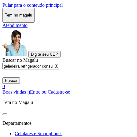
Pular para o conteudo principal
Tem no magalu
Atendimento
Digite seu CEP
Buscar no Magalu
Buscar
0
Boas vindas :)
Entre ou Cadastre-se
Tem no Magalu
Departamentos
Celulares e Smartphones