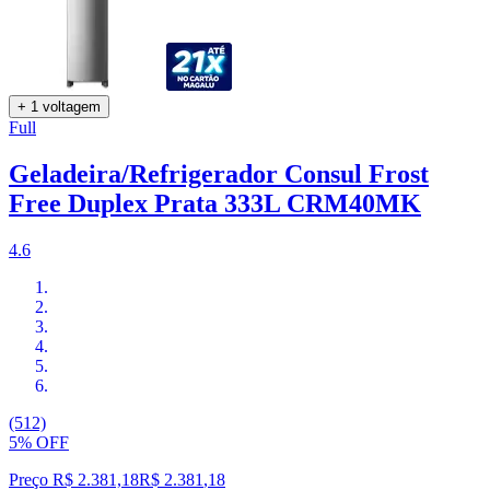
+ 1 voltagem
Full
Geladeira/Refrigerador Consul Frost
Free Duplex Prata 333L CRM40MK
4.6
(512)
5% OFF
Preço R$ 2.381,18
R$
2.381
,
18