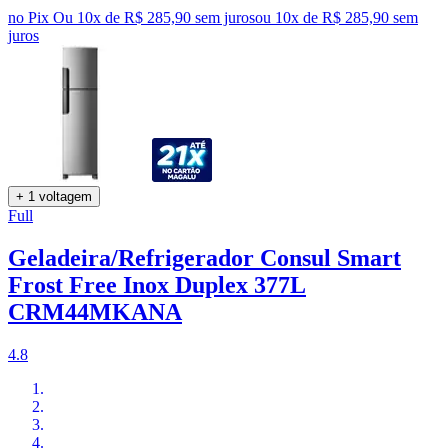
no Pix
Ou 10x de R$ 285,90 sem juros
ou
10
x de
R$ 285,90
sem
juros
+ 1 voltagem
Full
Geladeira/Refrigerador Consul Smart
Frost Free Inox Duplex 377L
CRM44MKANA
4.8