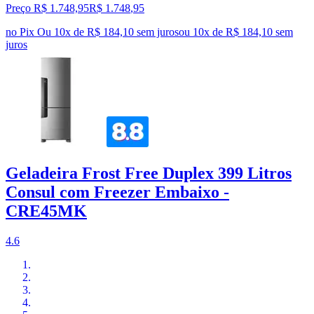
Preço R$ 1.748,95
R$
1.748
,
95
no Pix
Ou 10x de R$ 184,10 sem juros
ou
10
x de
R$ 184,10
sem
juros
Geladeira Frost Free Duplex 399 Litros
Consul com Freezer Embaixo -
CRE45MK
4.6