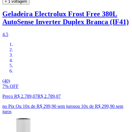
+ 1 voltagem
Geladeira Electrolux Frost Free 380L
AutoSense Inverter Duplex Branca (IF41)
4.5
(40)
7% OFF
Preço R$ 2.789,07
R$
2.789
,
07
no Pix
Ou 10x de R$ 299,90 sem juros
ou
10
x de
R$ 299,90
sem
juros