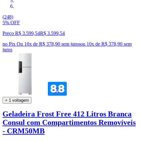
(248)
5% OFF
Preço R$ 3.599,54
R$
3.599
,
54
no Pix
Ou 10x de R$ 378,90 sem juros
ou
10
x de
R$ 378,90
sem
juros
+ 1 voltagem
Geladeira Frost Free 412 Litros Branca
Consul com Compartimentos Removíveis
- CRM50MB