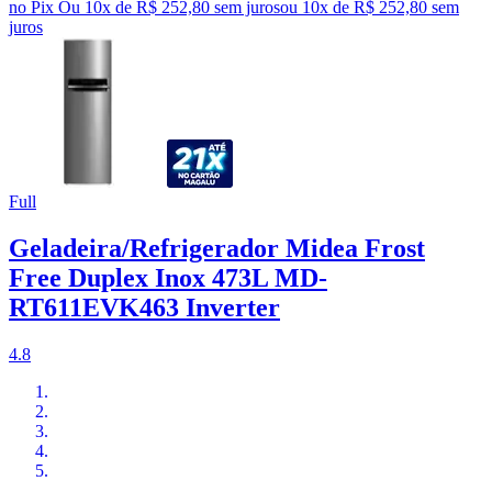
no Pix
Ou 10x de R$ 252,80 sem juros
ou
10
x de
R$ 252,80
sem
juros
Full
Geladeira/Refrigerador Midea Frost
Free Duplex Inox 473L MD-
RT611EVK463 Inverter
4.8