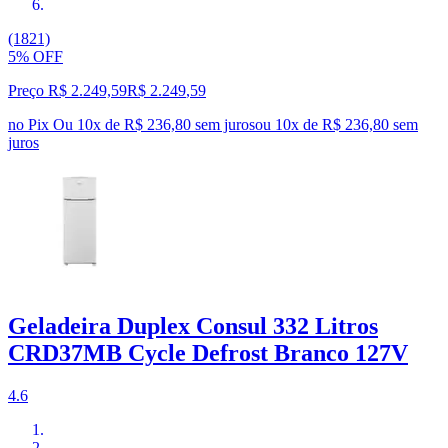
(1821)
5% OFF
Preço R$ 2.249,59
R$
2.249
,
59
no Pix
Ou 10x de R$ 236,80 sem juros
ou
10
x de
R$ 236,80
sem
juros
Geladeira Duplex Consul 332 Litros
CRD37MB Cycle Defrost Branco 127V
4.6