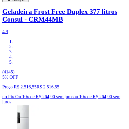
Geladeira Frost Free Duplex 377 litros
Consul - CRM44MB
4.9
(4145)
5% OFF
Preço R$ 2.516,55
R$
2.516
,
55
no Pix
Ou 10x de R$ 264,90 sem juros
ou
10
x de
R$ 264,90
sem
juros