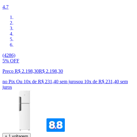
4.7
(4286)
5% OFF
Preço R$ 2.198,30
R$
2.198
,
30
no Pix
Ou 10x de R$ 231,40 sem juros
ou
10
x de
R$ 231,40
sem
juros
+ 1 voltagem