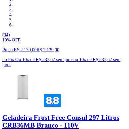
(94)
10% OFF
Preço R$ 2.139,00
R$
2.139
,
00
no Pix
Ou 10x de R$ 237,67 sem juros
ou
10
x de
R$ 237,67
sem
juros
Geladeira Frost Free Consul 297 Litros
CRB36MB Branco - 110V