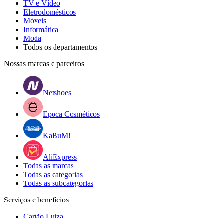
TV e Vídeo
Eletrodomésticos
Móveis
Informática
Moda
Todos os departamentos
Nossas marcas e parceiros
Netshoes
Epoca Cosméticos
KaBuM!
AliExpress
Todas as marcas
Todas as categorias
Todas as subcategorias
Serviços e benefícios
Cartão Luiza