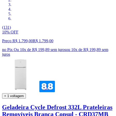
(131)
10% OFF
Preço R$ 1.799,00
R$
1.799
,
00
no Pix
Ou 10x de R$ 199,89 sem juros
ou
10
x de
R$ 199,89
sem
juros
+ 1 voltagem
Geladeira Cycle Defrost 332L Prateleiras
Removíveis Branca Consul - CRD37MB