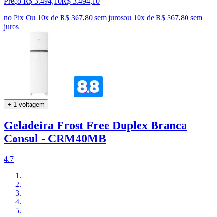
Preço R$ 3.494,10
R$
3.494
,
10
no Pix
Ou 10x de R$ 367,80 sem juros
ou
10
x de
R$ 367,80
sem
juros
+ 1 voltagem
Geladeira Frost Free Duplex Branca
Consul - CRM40MB
4.7