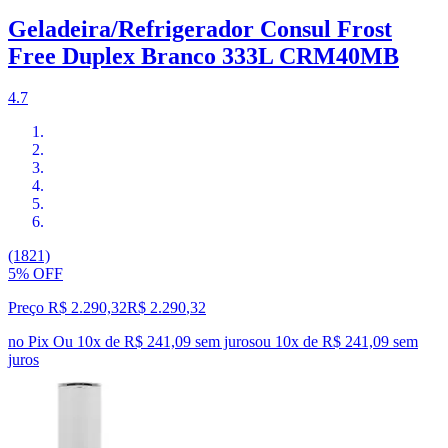
Geladeira/Refrigerador Consul Frost
Free Duplex Branco 333L CRM40MB
4.7
(1821)
5% OFF
Preço R$ 2.290,32
R$
2.290
,
32
no Pix
Ou 10x de R$ 241,09 sem juros
ou
10
x de
R$ 241,09
sem
juros