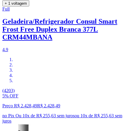
+ 1 voltagem
Full
Geladeira/Refrigerador Consul Smart
Frost Free Duplex Branca 377L
CRM44MBANA
4.9
(4203)
5% OFF
Preço R$ 2.428,49
R$
2.428
,
49
no Pix
Ou 10x de R$ 255,63 sem juros
ou
10
x de
R$ 255,63
sem
juros