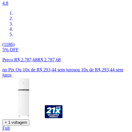
4.8
(1186)
5% OFF
Preço R$ 2.787,68
R$
2.787
,
68
no Pix
Ou 10x de R$ 293,44 sem juros
ou
10
x de
R$ 293,44
sem
juros
+ 1 voltagem
Full