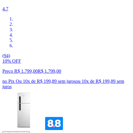
4.7
(94)
10% OFF
Preço R$ 1.799,00
R$
1.799
,
00
no Pix
Ou 10x de R$ 199,89 sem juros
ou
10
x de
R$ 199,89
sem
juros