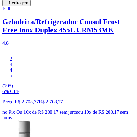
+ 1 voltagem
Full
Geladeira/Refrigerador Consul Frost
Free Inox Duplex 455L CRM53MK
4.8
(795)
6% OFF
Preço R$ 2.708,77
R$
2.708
,
77
no Pix
Ou 10x de R$ 288,17 sem juros
ou
10
x de
R$ 288,17
sem
juros