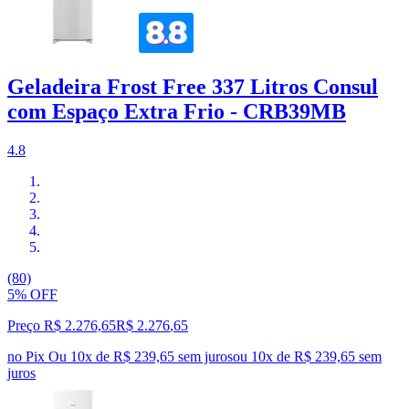
Geladeira Frost Free 337 Litros Consul
com Espaço Extra Frio - CRB39MB
4.8
(80)
5% OFF
Preço R$ 2.276,65
R$
2.276
,
65
no Pix
Ou 10x de R$ 239,65 sem juros
ou
10
x de
R$ 239,65
sem
juros