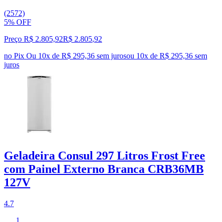
(2572)
5% OFF
Preço R$ 2.805,92
R$
2.805
,
92
no Pix
Ou 10x de R$ 295,36 sem juros
ou
10
x de
R$ 295,36
sem
juros
Geladeira Consul 297 Litros Frost Free
com Painel Externo Branca CRB36MB
127V
4.7