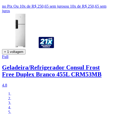
no Pix
Ou 10x de R$ 250,65 sem juros
ou
10
x de
R$ 250,65
sem
juros
+ 1 voltagem
Full
Geladeira/Refrigerador Consul Frost
Free Duplex Branco 455L CRM53MB
4.8