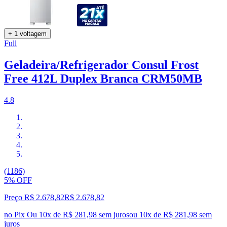
+ 1 voltagem
Full
Geladeira/Refrigerador Consul Frost
Free 412L Duplex Branca CRM50MB
4.8
(1186)
5% OFF
Preço R$ 2.678,82
R$
2.678
,
82
no Pix
Ou 10x de R$ 281,98 sem juros
ou
10
x de
R$ 281,98
sem
juros