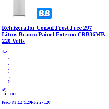
Refrigerador Consul Frost Free 297
Litros Branco Painel Externo CRB36MB
220 Volts
4.5
(8)
10% OFF
Preço R$ 2.275,20
R$
2.275
,
20