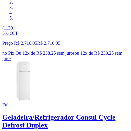
(1139)
5% OFF
Preço R$ 2.716,05
R$
2.716
,
05
no Pix
Ou 12x de R$ 238,25 sem juros
ou
12
x de
R$ 238,25
sem
juros
Full
Geladeira/Refrigerador Consul Cycle
Defrost Duplex