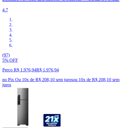
4.7
(97)
5% OFF
Preço R$ 1.976,94
R$
1.976
,
94
no Pix
Ou 10x de R$ 208,10 sem juros
ou
10
x de
R$ 208,10
sem
juros