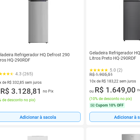
Geladeira Refrigerador HQ
ladeira Refrigerador HQ Defrost 290
Litros Preto HQ-290RDF
tros HQ-290RDF
5.0 (2)
4.3 (265)
R$ 1.905,51
10x de R$ 183,22 sem juros
x de R$ 332,85 sem juros
10 vez de R$ 183,22 sem juro
R$ 1.649,00
vez de R$ 332,85 sem juros
R$ 3.128,81
n
no Pix
ou
u
(
10% de desconto no pix
)
 de desconto no pix
)
Cupom
10% OFF
Adicionar à sacola
Adicionar à 