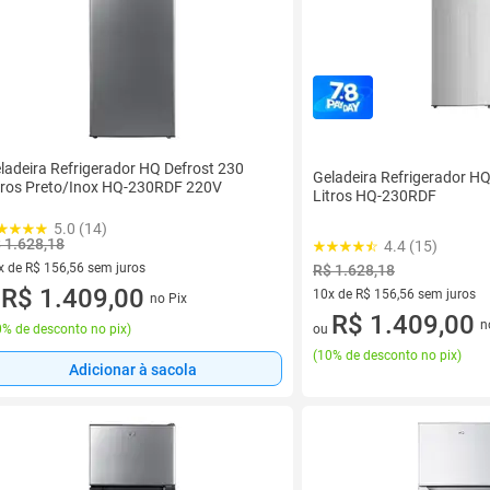
ladeira Refrigerador HQ Defrost 230
Geladeira Refrigerador HQ
tros Preto/Inox HQ-230RDF 220V
Litros HQ-230RDF
5.0 (14)
 1.628,18
4.4 (15)
x de R$ 156,56 sem juros
R$ 1.628,18
vez de R$ 156,56 sem juros
R$ 1.409,00
10x de R$ 156,56 sem juros
no Pix
u
10 vez de R$ 156,56 sem juro
R$ 1.409,00
n
% de desconto no pix
)
ou
(
10% de desconto no pix
)
Adicionar à sacola