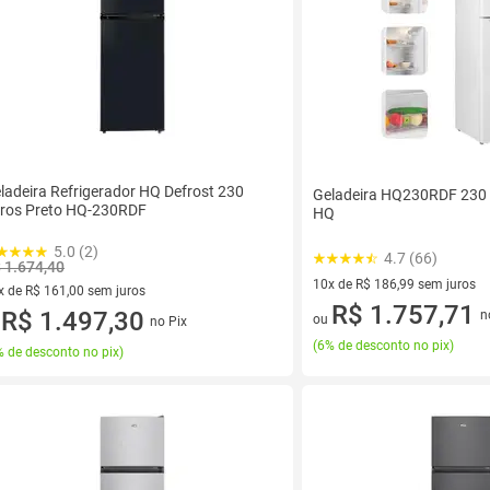
ladeira Refrigerador HQ Defrost 230
Geladeira HQ230RDF 230 L
tros Preto HQ-230RDF
HQ
5.0 (2)
4.7 (66)
 1.674,40
10x de R$ 186,99 sem juros
x de R$ 161,00 sem juros
10 vez de R$ 186,99 sem juro
R$ 1.757,71
vez de R$ 161,00 sem juros
R$ 1.497,30
n
ou
no Pix
u
(
6% de desconto no pix
)
 de desconto no pix
)