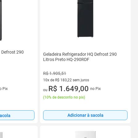
 Defrost 290
Geladeira Refrigerador HQ Defrost 290
Litros Preto HQ-290RDF
R$ 1.905,51
10x de R$ 183,22 sem juros
s
10 vez de R$ 183,22 sem juros
R$ 1.649,00
o Pix
no Pix
ou
(
10% de desconto no pix
)
Adicionar à sacola
sacola