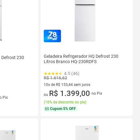
Geladeira Refrigerador HQ Defrost 230
 Defrost 230
Litros Branco HQ-230RDFS
4.5 (46)
R$ 1.616,62
10x de R$ 155,44 sem juros
10 vez de R$ 155,44 sem juros
R$ 1.399,00
no Pix
ou
s
o Pix
(
10% de desconto no pix
)
Cupom
5% OFF