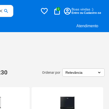
0
Boas vindas :)
Entre ou Cadastre-se
Atendimento
230
Ordenar por