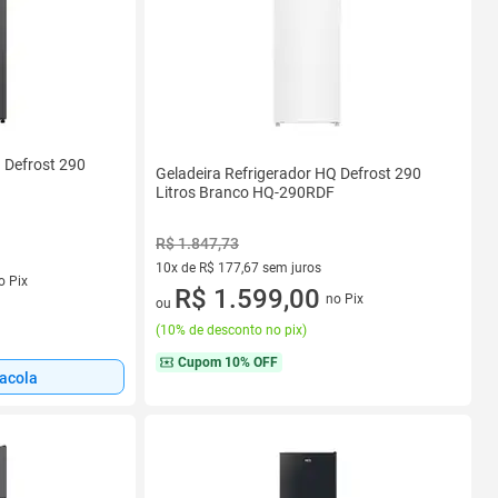
 Defrost 290
Geladeira Refrigerador HQ Defrost 290
Litros Branco HQ-290RDF
R$ 1.847,73
10x de R$ 177,67 sem juros
s
o Pix
10 vez de R$ 177,67 sem juros
R$ 1.599,00
no Pix
ou
(
10% de desconto no pix
)
Cupom
10% OFF
sacola