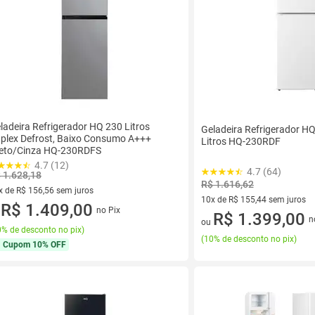
ladeira Refrigerador HQ 230 Litros
Geladeira Refrigerador HQ
plex Defrost, Baixo Consumo A+++
Litros HQ-230RDF
eto/Cinza HQ-230RDFS
4.7 (12)
4.7 (64)
 1.628,18
R$ 1.616,62
x de R$ 156,56 sem juros
10x de R$ 155,44 sem juros
vez de R$ 156,56 sem juros
R$ 1.409,00
no Pix
u
10 vez de R$ 155,44 sem juro
R$ 1.399,00
n
ou
% de desconto no pix
)
(
10% de desconto no pix
)
Cupom
10% OFF