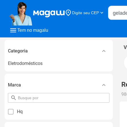
Buscar n
Digite seu CEP
Buscar
Tem no magalu
V
Categoria
Eletrodomésticos
R
Marca
98
pesquisar
por
filtro
Hq