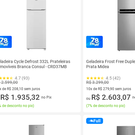
ladeira Cycle Defrost 332L Prateleiras
Geladeira Frost Free Dupl
movíveis Branca Consul - CRD37MB
Prata Midea
4.7 (93)
4.5 (42)
 2.599,00
R$ 3.299,00
x de R$ 208,10 sem juros
10x de R$ 279,90 sem juros
vez de R$ 208,10 sem juros
R$ 1.935,32
10 vez de R$ 279,90 sem juro
R$ 2.603,07
no Pix
n
u
ou
 de desconto no pix
)
(
7% de desconto no pix
)
Full