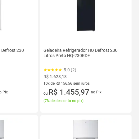
 Defrost 230
Geladeira Refrigerador HQ Defrost 230
Litros Preto HQ-230RDF
5.0 (2)
R$ 1.628,18
10x de R$ 156,56 sem juros
s
10 vez de R$ 156,56 sem juros
R$ 1.455,97
o Pix
no Pix
ou
(
7% de desconto no pix
)