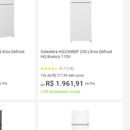
itros Defrost
Geladeira HQ230RDF 230 Litros Defrost
HQ Branco 110V
4.7 (19)
10x de R$ 217,99 sem juros
s
10 vez de R$ 217,99 sem juros
R$ 1.961,91
o Pix
no Pix
ou
(
10% de desconto no pix
)