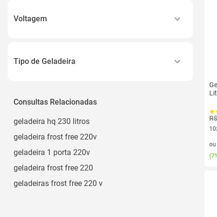
Voltagem
110v
220v
Tipo de Geladeira
Geladeira/refrigerador
Ge
Li
Consultas Relacionadas
R$
geladeira hq 230 litros
10
geladeira frost free 220v
10 
o
geladeira 1 porta 220v
(
7%
geladeira frost free 220
geladeiras frost free 220 v