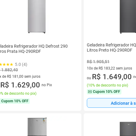
Geladeira Refrigerador HQ
ladeira Refrigerador HQ Defrost 290
Litros Preto HQ-290RDF
tros Prata HQ-290RDF
R$ 1.905,51
5.0 (4)
10x de R$ 183,22 sem juros
 1.882,40
10 vez de R$ 183,22 sem juro
R$ 1.649,00
x de R$ 181,00 sem juros
n
ou
vez de R$ 181,00 sem juros
R$ 1.629,00
no Pix
(
10% de desconto no pix
)
u
Cupom
10% OFF
% de desconto no pix
)
Cupom
10% OFF
Adicionar à 