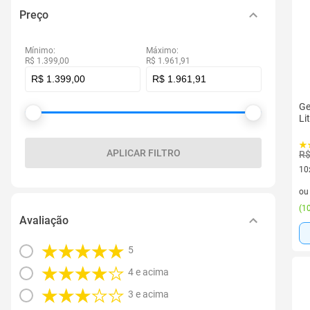
Preço
Mínimo:
Máximo:
R$ 1.399,00
R$ 1.961,91
Ge
Li
APLICAR FILTRO
R$
10
10 
o
(
10
Avaliação
5
4 e acima
3 e acima