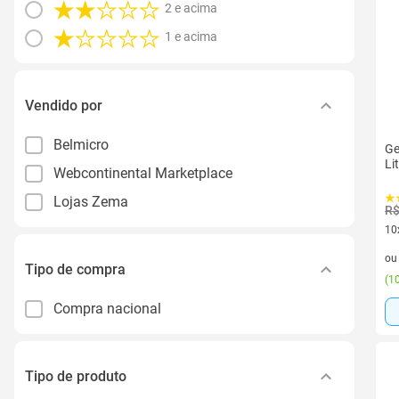
2 e acima
1 e acima
Vendido por
Belmicro
Ge
Li
Webcontinental Marketplace
Lojas Zema
R$
10
10 
o
Tipo de compra
(
10
Compra nacional
Tipo de produto