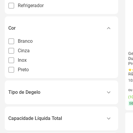
Refrigerador
Cor
Branco
Cinza
Ge
Du
Inox
Pr
Preto
R$
10
10 
o
Tipo de Degelo
(
10
Manual
Capacidade Líquida Total
200l a 299l