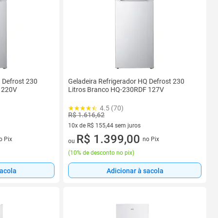
 Defrost 230
Geladeira Refrigerador HQ Defrost 230
 220V
Litros Branco HQ-230RDF 127V
4.5 (70)
R$ 1.616,62
10x de R$ 155,44 sem juros
s
10 vez de R$ 155,44 sem juros
R$ 1.399,00
o Pix
no Pix
ou
(
10% de desconto no pix
)
sacola
Adicionar à sacola