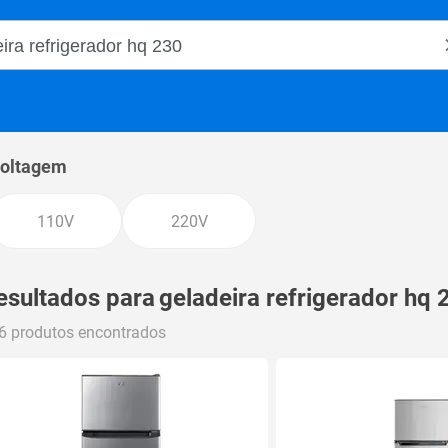
o Magalu
oltagem
110V
220V
esultados para
geladeira refrigerador hq 
6 produtos encontrados