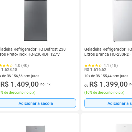
ladeira Refrigerador HQ Defrost 230
Geladeira Refrigerador HQ
tros Preto/Inox HQ-230RDF 127V
Litros Branca HQ-230RDF
4.0 (40)
4.1 (18)
 1.628,18
R$ 1.616,62
x de R$ 156,56 sem juros
10x de R$ 155,44 sem juros
vez de R$ 156,56 sem juros
R$ 1.409,00
10 vez de R$ 155,44 sem juro
R$ 1.399,00
no Pix
n
u
ou
% de desconto no pix
)
(
10% de desconto no pix
)
Adicionar à sacola
Adicionar à 