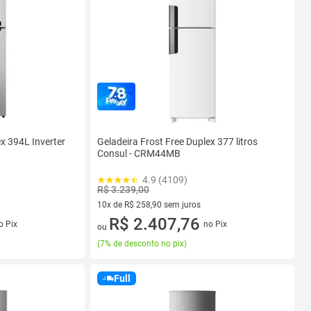
ex 394L Inverter
Geladeira Frost Free Duplex 377 litros
Consul - CRM44MB
4.9 (4109)
R$ 3.239,00
10x de R$ 258,90 sem juros
s
10 vez de R$ 258,90 sem juros
R$ 2.407,76
o Pix
no Pix
ou
(
7% de desconto no pix
)
Full