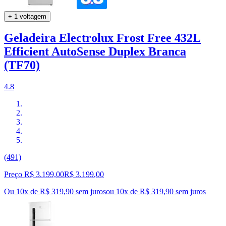
+ 1 voltagem
Geladeira Electrolux Frost Free 432L
Efficient AutoSense Duplex Branca
(TF70)
4.8
(491)
Preço R$ 3.199,00
R$
3.199
,
00
Ou 10x de R$ 319,90 sem juros
ou
10
x de
R$ 319,90
sem juros