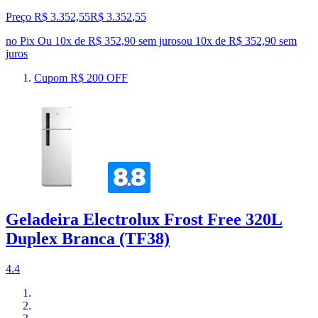
Preço R$ 3.352,55
R$
3.352
,
55
no Pix
Ou 10x de R$ 352,90 sem juros
ou
10
x de
R$ 352,90
sem
juros
Cupom R$ 200 OFF
Geladeira Electrolux Frost Free 320L
Duplex Branca (TF38)
4.4