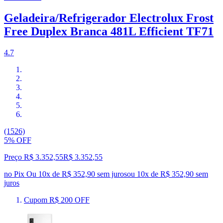
Geladeira/Refrigerador Electrolux Frost
Free Duplex Branca 481L Efficient TF71
4.7
(1526)
5% OFF
Preço R$ 3.352,55
R$
3.352
,
55
no Pix
Ou 10x de R$ 352,90 sem juros
ou
10
x de
R$ 352,90
sem
juros
Cupom R$ 200 OFF