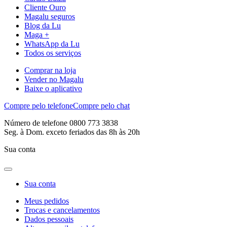
Cliente Ouro
Magalu seguros
Blog da Lu
Maga +
WhatsApp da Lu
Todos os serviços
Comprar na loja
Vender no Magalu
Baixe o aplicativo
Compre pelo telefone
Compre pelo chat
Número de telefone 0800 773 3838
Seg. à Dom. exceto feriados das 8h às 20h
Sua conta
Sua conta
Meus pedidos
Trocas e cancelamentos
Dados pessoais