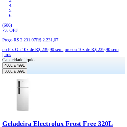
(606)
7% OFF
Preço R$ 2.231,07
R$
2.231
,
07
no Pix
Ou 10x de R$ 239,90 sem juros
ou
10
x de
R$ 239,90
sem
juros
Capacidade líquida
400L a 499L
300L a 399L
Geladeira Electrolux Frost Free 320L