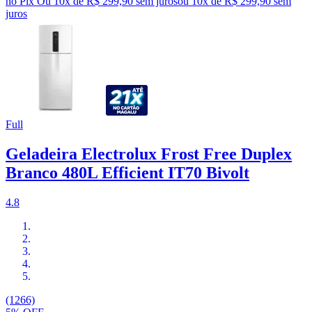
no Pix
Ou 10x de R$ 299,90 sem juros
ou
10
x de
R$ 299,90
sem
juros
Full
Geladeira Electrolux Frost Free Duplex
Branco 480L Efficient IT70 Bivolt
4.8
(1266)