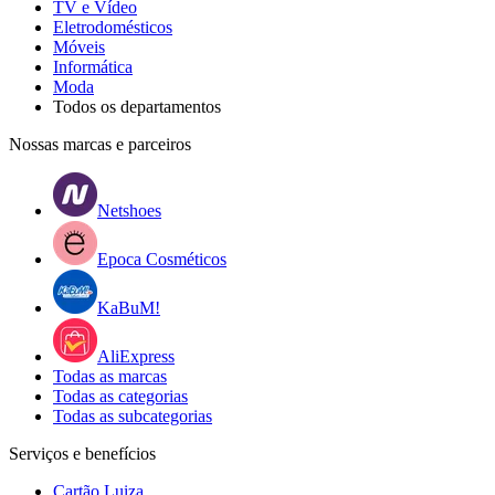
TV e Vídeo
Eletrodomésticos
Móveis
Informática
Moda
Todos os departamentos
Nossas marcas e parceiros
Netshoes
Epoca Cosméticos
KaBuM!
AliExpress
Todas as marcas
Todas as categorias
Todas as subcategorias
Serviços e benefícios
Cartão Luiza