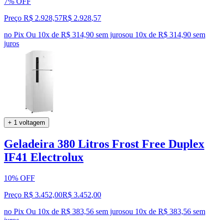
7% OFF
Preço R$ 2.928,57
R$
2.928
,
57
no Pix
Ou 10x de R$ 314,90 sem juros
ou
10
x de
R$ 314,90
sem
juros
+ 1 voltagem
Geladeira 380 Litros Frost Free Duplex
IF41 Electrolux
10% OFF
Preço R$ 3.452,00
R$
3.452
,
00
no Pix
Ou 10x de R$ 383,56 sem juros
ou
10
x de
R$ 383,56
sem