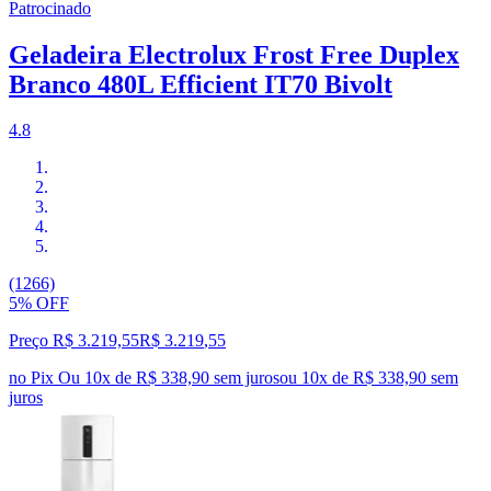
Patrocinado
Geladeira Electrolux Frost Free Duplex
Branco 480L Efficient IT70 Bivolt
4.8
(1266)
5% OFF
Preço R$ 3.219,55
R$
3.219
,
55
no Pix
Ou 10x de R$ 338,90 sem juros
ou
10
x de
R$ 338,90
sem
juros