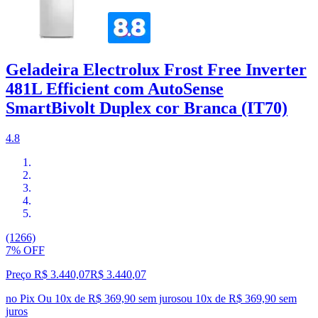
Geladeira Electrolux Frost Free Inverter
481L Efficient com AutoSense
SmartBivolt Duplex cor Branca (IT70)
4.8
(1266)
7% OFF
Preço R$ 3.440,07
R$
3.440
,
07
no Pix
Ou 10x de R$ 369,90 sem juros
ou
10
x de
R$ 369,90
sem
juros