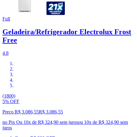
Full
Geladeira/Refrigerador Electrolux Frost
Free
4.8
(1800)
5% OFF
Preço R$ 3.086,55
R$
3.086
,
55
no Pix
Ou 10x de R$ 324,90 sem juros
ou
10
x de
R$ 324,90
sem
juros