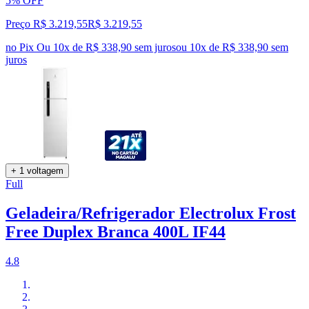
5% OFF
Preço R$ 3.219,55
R$
3.219
,
55
no Pix
Ou 10x de R$ 338,90 sem juros
ou
10
x de
R$ 338,90
sem
juros
+ 1 voltagem
Full
Geladeira/Refrigerador Electrolux Frost
Free Duplex Branca 400L IF44
4.8