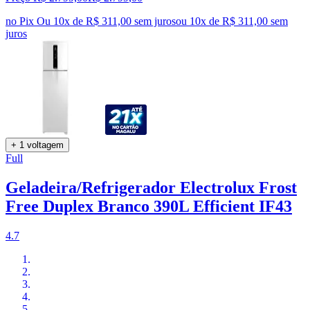
no Pix
Ou 10x de R$ 311,00 sem juros
ou
10
x de
R$ 311,00
sem
juros
+ 1 voltagem
Full
Geladeira/Refrigerador Electrolux Frost
Free Duplex Branco 390L Efficient IF43
4.7