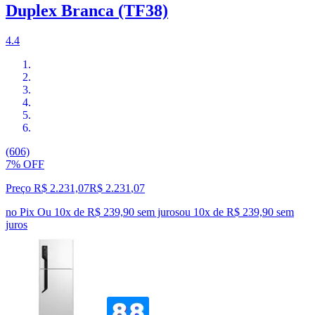
Duplex Branca (TF38)
4.4
(606)
7% OFF
Preço R$ 2.231,07
R$
2.231
,
07
no Pix
Ou 10x de R$ 239,90 sem juros
ou
10
x de
R$ 239,90
sem
juros