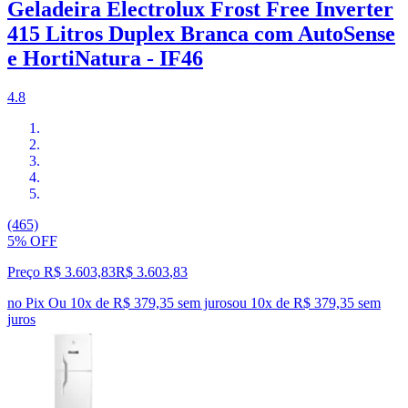
Geladeira Electrolux Frost Free Inverter
415 Litros Duplex Branca com AutoSense
e HortiNatura - IF46
4.8
(465)
5% OFF
Preço R$ 3.603,83
R$
3.603
,
83
no Pix
Ou 10x de R$ 379,35 sem juros
ou
10
x de
R$ 379,35
sem
juros