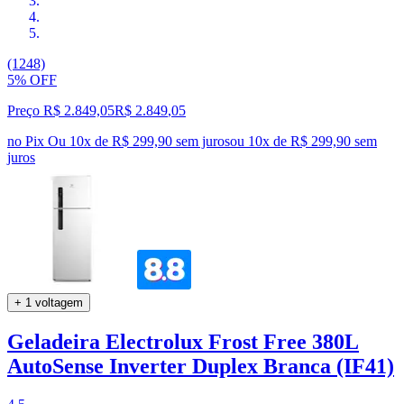
(1248)
5% OFF
Preço R$ 2.849,05
R$
2.849
,
05
no Pix
Ou 10x de R$ 299,90 sem juros
ou
10
x de
R$ 299,90
sem
juros
+ 1 voltagem
Geladeira Electrolux Frost Free 380L
AutoSense Inverter Duplex Branca (IF41)