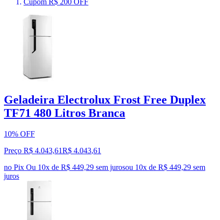
Cupom R$ 200 OFF
Geladeira Electrolux Frost Free Duplex
TF71 480 Litros Branca
10% OFF
Preço R$ 4.043,61
R$
4.043
,
61
no Pix
Ou 10x de R$ 449,29 sem juros
ou
10
x de
R$ 449,29
sem
juros