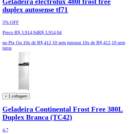
Geladeira electrolux 480l frost free
duplex autosense tf71
5% OFF
Preço R$ 3.914,94
R$
3.914
,
94
no Pix
Ou 10x de R$ 412,10 sem juros
ou
10
x de
R$ 412,10
sem
juros
+ 1 voltagem
Geladeira Continental Frost Free 380L
Duplex Branca (TC42)
4.7