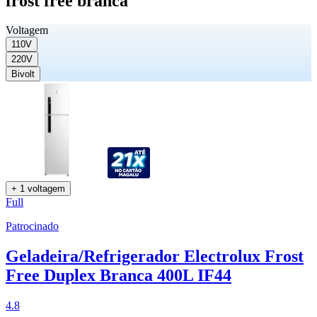
frost free branca
Voltagem
110V
220V
Bivolt
+ 1 voltagem
Full
Patrocinado
Geladeira/Refrigerador Electrolux Frost
Free Duplex Branca 400L IF44
4.8