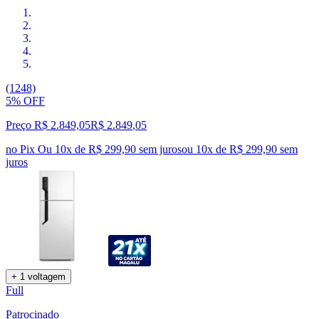
(1248)
5% OFF
Preço R$ 2.849,05
R$
2.849
,
05
no Pix
Ou 10x de R$ 299,90 sem juros
ou
10
x de
R$ 299,90
sem
juros
+ 1 voltagem
Full
Patrocinado