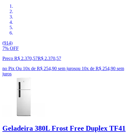
(914)
7% OFF
Preço R$ 2.370,57
R$
2.370
,
57
no Pix
Ou 10x de R$ 254,90 sem juros
ou
10
x de
R$ 254,90
sem
juros
Geladeira 380L Frost Free Duplex TF41