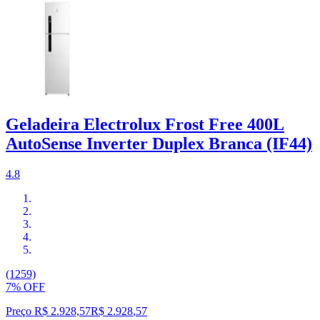
Geladeira Electrolux Frost Free 400L
AutoSense Inverter Duplex Branca (IF44)
4.8
(1259)
7% OFF
Preço R$ 2.928,57
R$
2.928
,
57