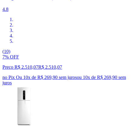
4.8
(10)
7% OFF
Preço R$ 2.510,07
R$
2.510
,
07
no Pix
Ou 10x de R$ 269,90 sem juros
ou
10
x de
R$ 269,90
sem
juros