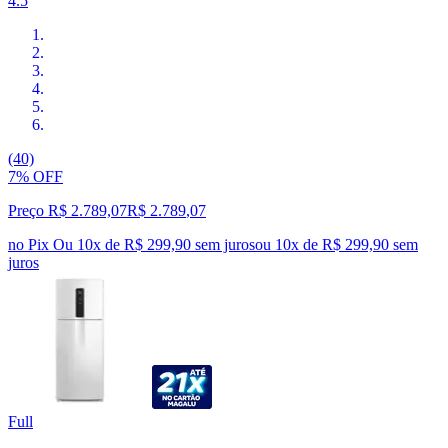
4.5
(40)
7% OFF
Preço R$ 2.789,07
R$
2.789
,
07
no Pix
Ou 10x de R$ 299,90 sem juros
ou
10
x de
R$ 299,90
sem
juros
Full