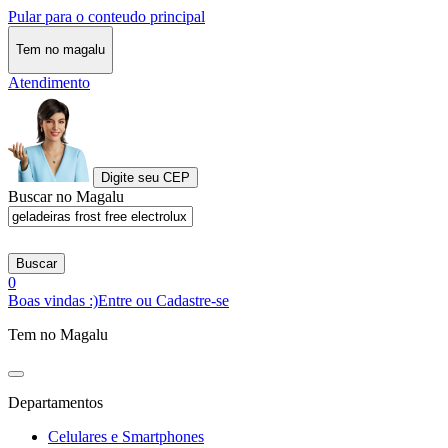
Pular para o conteudo principal
Tem no magalu
Atendimento
Digite seu CEP
Buscar no Magalu
Buscar
0
Boas vindas :)
Entre ou Cadastre-se
Tem no Magalu
Departamentos
Celulares e Smartphones