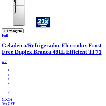
+ 1 voltagem
Full
Geladeira/Refrigerador Electrolux Frost
Free Duplex Branca 481L Efficient TF71
4.7
(1526)
5% OFF