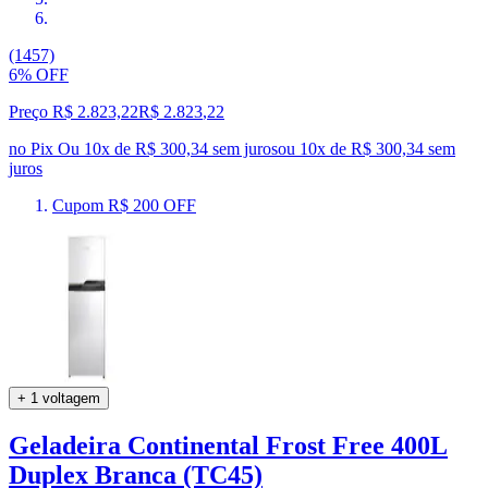
(1457)
6% OFF
Preço R$ 2.823,22
R$
2.823
,
22
no Pix
Ou 10x de R$ 300,34 sem juros
ou
10
x de
R$ 300,34
sem
juros
Cupom R$ 200 OFF
+ 1 voltagem
Geladeira Continental Frost Free 400L
Duplex Branca (TC45)