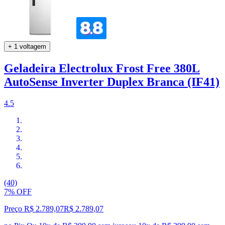
+ 1 voltagem
Geladeira Electrolux Frost Free 380L
AutoSense Inverter Duplex Branca (IF41)
4.5
(40)
7% OFF
Preço R$ 2.789,07
R$
2.789
,
07