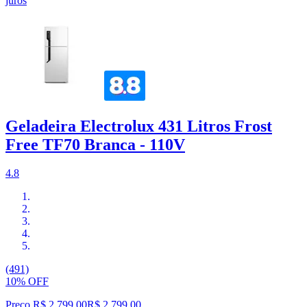
juros
Geladeira Electrolux 431 Litros Frost
Free TF70 Branca - 110V
4.8
(491)
10% OFF
Preço R$ 2.799,00
R$
2.799
,
00