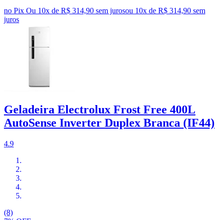
no Pix
Ou 10x de R$ 314,90 sem juros
ou
10
x de
R$ 314,90
sem
juros
Geladeira Electrolux Frost Free 400L
AutoSense Inverter Duplex Branca (IF44)
4.9
(8)