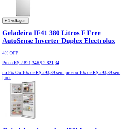
+ 1 voltagem
Geladeira IF41 380 Litros F Free
AutoSense Inverter Duplex Electrolux
4% OFF
Preço R$ 2.821,34
R$
2.821
,
34
no Pix
Ou 10x de R$ 293,89 sem juros
ou
10
x de
R$ 293,89
sem
juros