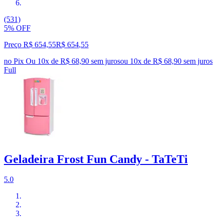
(531)
5% OFF
Preço R$ 654,55
R$
654
,
55
no Pix
Ou 10x de R$ 68,90 sem juros
ou
10
x de
R$ 68,90
sem juros
Full
Geladeira Frost Fun Candy - TaTeTi
5.0