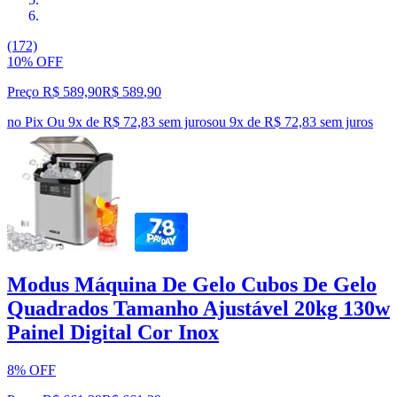
(172)
10% OFF
Preço R$ 589,90
R$
589
,
90
no Pix
Ou 9x de R$ 72,83 sem juros
ou
9
x de
R$ 72,83
sem juros
Modus Máquina De Gelo Cubos De Gelo
Quadrados Tamanho Ajustável 20kg 130w
Painel Digital Cor Inox
8% OFF