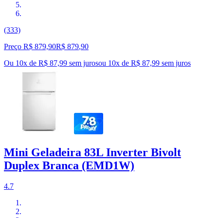
(333)
Preço R$ 879,90
R$
879
,
90
Ou 10x de R$ 87,99 sem juros
ou
10
x de
R$ 87,99
sem juros
Mini Geladeira 83L Inverter Bivolt
Duplex Branca (EMD1W)
4.7