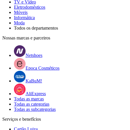
TV e Vídeo
Eletrodomésticos
Móveis
Informática
Moda
Todos os departamentos
Nossas marcas e parceiros
Netshoes
Epoca Cosméticos
KaBuM!
AliExpress
Todas as marcas
Todas as categorias
Todas as subcategorias
Serviços e benefícios
Cartão Luiza