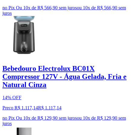
no Pix
Ou 10x de R$ 566,90 sem juros
ou
10
x de
R$ 566,90
sem
juros
Bebedouro Electrolux BC01X
Compressor 127V - Água Gelada, Fria e
Natural Cinza
14% OFF
Preço R$ 1.117,14
R$
1.117
,
14
no Pix
Ou 10x de R$ 129,90 sem juros
ou
10
x de
R$ 129,90
sem
juros