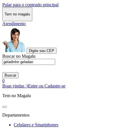
Pular para o conteudo principal
Tem no magalu
Atendimento
Digite seu CEP
Buscar no Magalu
Buscar
0
Boas vindas :)
Entre ou Cadastre-se
Tem no Magalu
Departamentos
Celulares e Smartphones