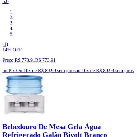
5.0
(1)
14% OFF
Preço R$ 773,91
R$
773
,
91
no Pix
Ou 10x de R$ 89,99 sem juros
ou
10
x de
R$ 89,99
sem juros
Bebedouro De Mesa Gela Água
Refrigerado Galão Bivolt Branco