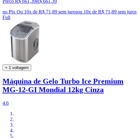
Preço R$ 661,39
R$
661
,
39
no Pix
Ou 10x de R$ 71,89 sem juros
ou
10
x de
R$ 71,89
sem juros
Full
+ 1 voltagem
Máquina de Gelo Turbo Ice Premium
MG-12-GI Mondial 12kg Cinza
4.6