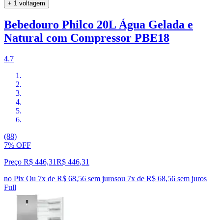
+ 1 voltagem
Bebedouro Philco 20L Água Gelada e
Natural com Compressor PBE18
4.7
(88)
7% OFF
Preço R$ 446,31
R$
446
,
31
no Pix
Ou 7x de R$ 68,56 sem juros
ou
7
x de
R$ 68,56
sem juros
Full