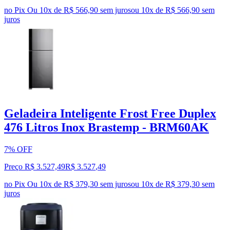
no Pix
Ou 10x de R$ 566,90 sem juros
ou
10
x de
R$ 566,90
sem
juros
Geladeira Inteligente Frost Free Duplex
476 Litros Inox Brastemp - BRM60AK
7% OFF
Preço R$ 3.527,49
R$
3.527
,
49
no Pix
Ou 10x de R$ 379,30 sem juros
ou
10
x de
R$ 379,30
sem
juros