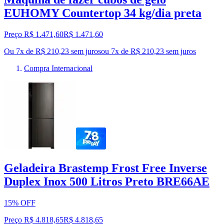
EUHOMY Countertop 34 kg/dia preta
Preço R$ 1.471,60
R$
1.471
,
60
Ou 7x de R$ 210,23 sem juros
ou
7
x de
R$ 210,23
sem juros
Compra Internacional
Geladeira Brastemp Frost Free Inverse
Duplex Inox 500 Litros Preto BRE66AE
15% OFF
Preço R$ 4.818,65
R$
4.818
,
65