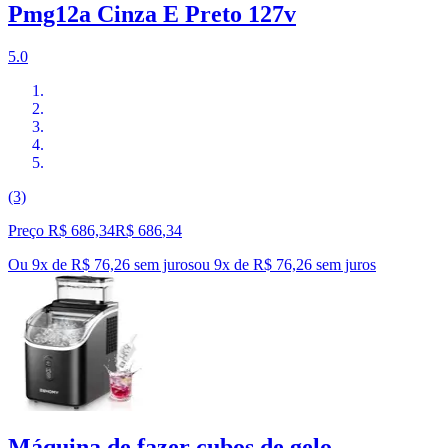
Pmg12a Cinza E Preto 127v
5.0
(3)
Preço R$ 686,34
R$
686
,
34
Ou 9x de R$ 76,26 sem juros
ou
9
x de
R$ 76,26
sem juros
Máquina de fazer cubos de gelo