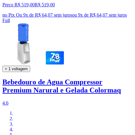
Preço R$ 519,00
R$
519
,
00
no Pix
Ou 9x de R$ 64,07 sem juros
ou
9
x de
R$ 64,07
sem juros
Full
+ 1 voltagem
Bebedouro de Agua Compressor
Premium Narural e Gelada Colormaq
4.6