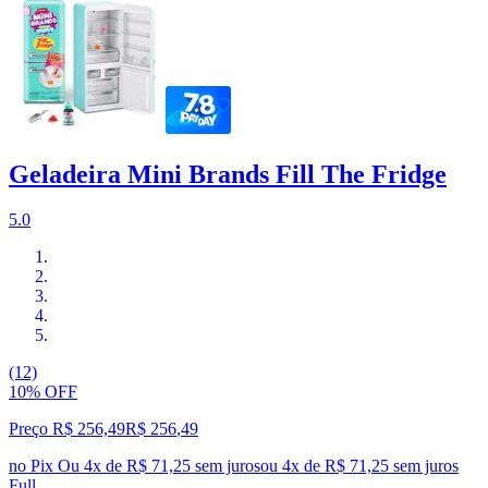
Geladeira Mini Brands Fill The Fridge
5.0
(12)
10% OFF
Preço R$ 256,49
R$
256
,
49
no Pix
Ou 4x de R$ 71,25 sem juros
ou
4
x de
R$ 71,25
sem juros
Full