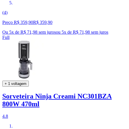
(4)
Preço R$ 359,90
R$
359
,
90
Ou 5x de R$ 71,98 sem juros
ou
5
x de
R$ 71,98
sem juros
Full
+ 1 voltagem
Sorveteira Ninja Creami NC301BZA
800W 470ml
4.8