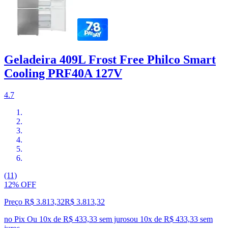
Geladeira 409L Frost Free Philco Smart
Cooling PRF40A 127V
4.7
(11)
12% OFF
Preço R$ 3.813,32
R$
3.813
,
32
no Pix
Ou 10x de R$ 433,33 sem juros
ou
10
x de
R$ 433,33
sem