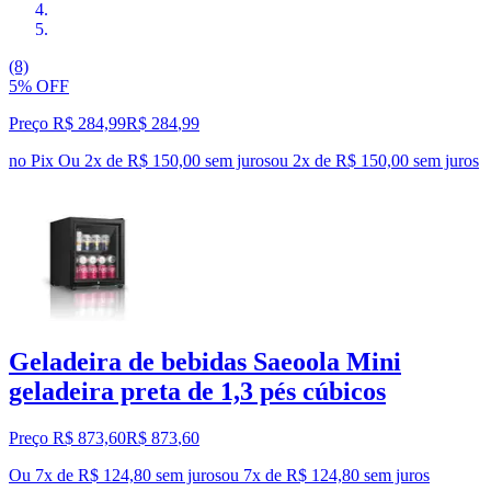
(8)
5% OFF
Preço R$ 284,99
R$
284
,
99
no Pix
Ou 2x de R$ 150,00 sem juros
ou
2
x de
R$ 150,00
sem juros
Geladeira de bebidas Saeoola Mini
geladeira preta de 1,3 pés cúbicos
Preço R$ 873,60
R$
873
,
60
Ou 7x de R$ 124,80 sem juros
ou
7
x de
R$ 124,80
sem juros