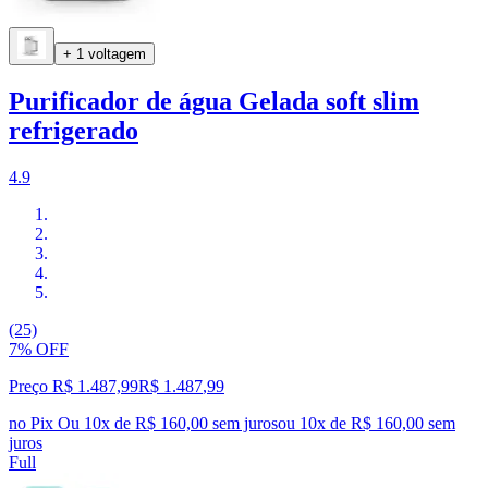
+ 1 voltagem
Purificador de água Gelada soft slim
refrigerado
4.9
(25)
7% OFF
Preço R$ 1.487,99
R$
1.487
,
99
no Pix
Ou 10x de R$ 160,00 sem juros
ou
10
x de
R$ 160,00
sem
juros
Full