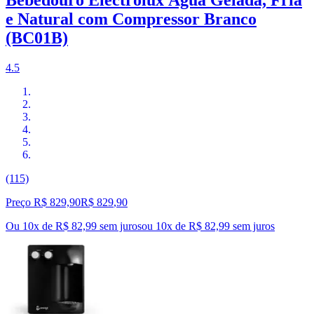
e Natural com Compressor Branco
(BC01B)
4.5
(115)
Preço R$ 829,90
R$
829
,
90
Ou 10x de R$ 82,99 sem juros
ou
10
x de
R$ 82,99
sem juros