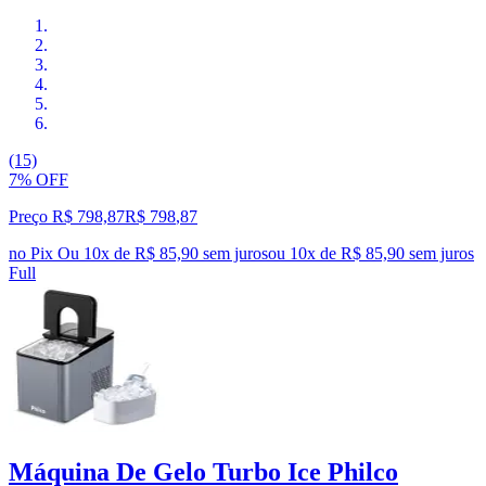
(15)
7% OFF
Preço R$ 798,87
R$
798
,
87
no Pix
Ou 10x de R$ 85,90 sem juros
ou
10
x de
R$ 85,90
sem juros
Full
Máquina De Gelo Turbo Ice Philco