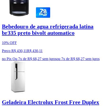
Bebedouro de agua refrigerada latina
br335 preto bivolt automatico
10% OFF
Preço R$ 430,11
R$
430
,
11
no Pix
Ou 7x de R$ 68,27 sem juros
ou
7
x de
R$ 68,27
sem juros
Geladeira Electrolux Frost Free Duplex