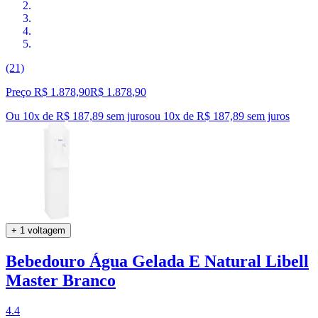
(21)
Preço R$ 1.878,90
R$
1.878
,
90
Ou 10x de R$ 187,89 sem juros
ou
10
x de
R$ 187,89
sem juros
+ 1 voltagem
Bebedouro Água Gelada E Natural Libell
Master Branco
4.4