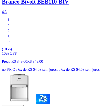
Branco Bivolt BEB110-BIV
4.3
(1056)
10% OFF
Preço R$ 349,00
R$
349
,
00
no Pix
Ou 6x de R$ 64,63 sem juros
ou
6
x de
R$ 64,63
sem juros