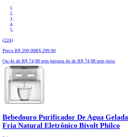
(224)
Preço R$ 299,90
R$
299
,
90
Ou 4x de R$ 74,98 sem juros
ou
4
x de
R$ 74,98
sem juros
Bebedouro Purificador De Agua Gelada
Fria Natural Eletrônico Bivolt Philco