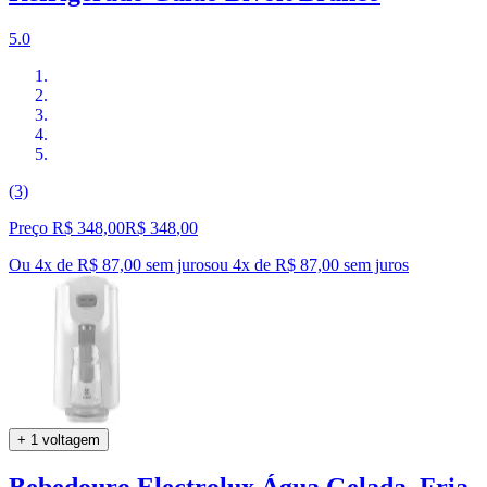
5.0
(3)
Preço R$ 348,00
R$
348
,
00
Ou 4x de R$ 87,00 sem juros
ou
4
x de
R$ 87,00
sem juros
+ 1 voltagem
Bebedouro Electrolux Água Gelada, Fria