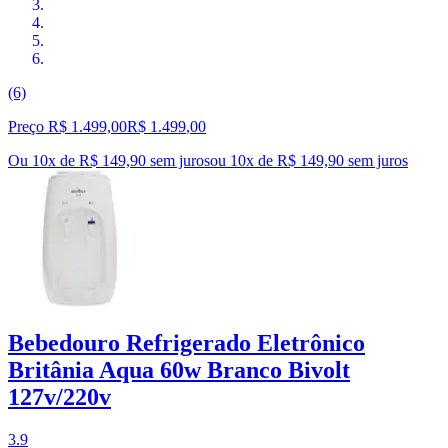
(6)
Preço R$ 1.499,00
R$
1.499
,
00
Ou 10x de R$ 149,90 sem juros
ou
10
x de
R$ 149,90
sem juros
Bebedouro Refrigerado Eletrônico
Britânia Aqua 60w Branco Bivolt
127v/220v
3.9