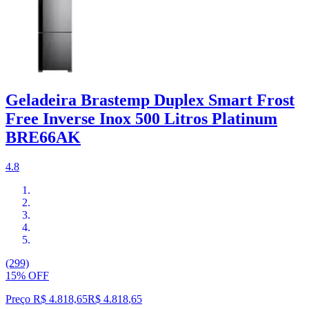
Geladeira Brastemp Duplex Smart Frost
Free Inverse Inox 500 Litros Platinum
BRE66AK
4.8
(299)
15% OFF
Preço R$ 4.818,65
R$
4.818
,
65