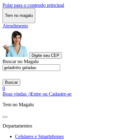
Pular para o conteudo principal
Tem no magalu
Atendimento
Digite seu CEP
Buscar no Magalu
Buscar
0
Boas vindas :)
Entre ou Cadastre-se
Tem no Magalu
Departamentos
Celulares e Smartphones