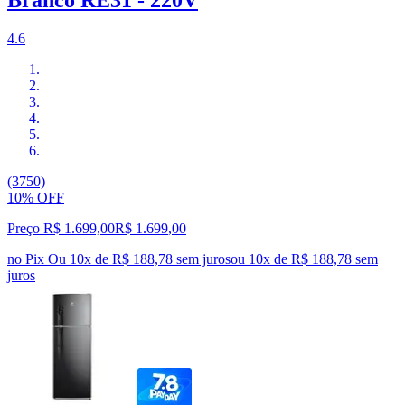
4.6
(3750)
10% OFF
Preço R$ 1.699,00
R$
1.699
,
00
no Pix
Ou 10x de R$ 188,78 sem juros
ou
10
x de
R$ 188,78
sem
juros