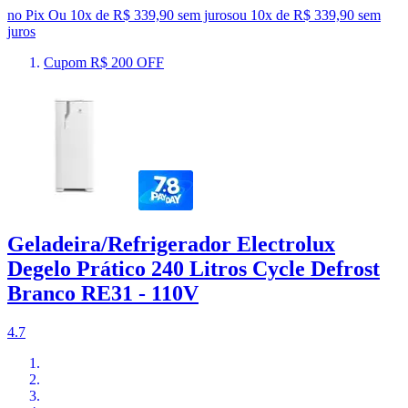
no Pix
Ou 10x de R$ 339,90 sem juros
ou
10
x de
R$ 339,90
sem
juros
Cupom R$ 200 OFF
Geladeira/Refrigerador Electrolux
Degelo Prático 240 Litros Cycle Defrost
Branco RE31 - 110V
4.7