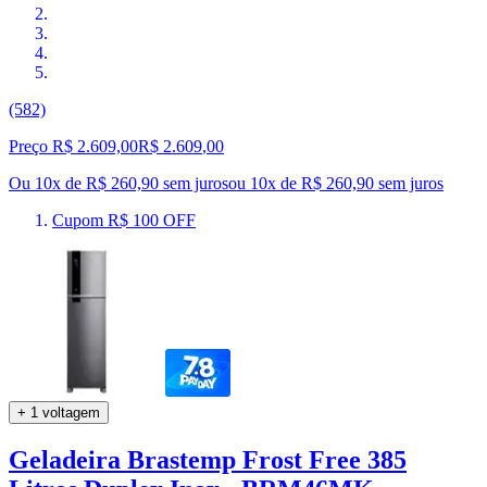
(582)
Preço R$ 2.609,00
R$
2.609
,
00
Ou 10x de R$ 260,90 sem juros
ou
10
x de
R$ 260,90
sem juros
Cupom R$ 100 OFF
+ 1 voltagem
Geladeira Brastemp Frost Free 385