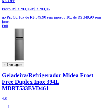
6% OFF
Preço R$ 3.289,06
R$
3.289
,
06
no Pix
Ou 10x de R$ 349,90 sem juros
ou
10
x de
R$ 349,90
sem
juros
Full
+ 1 voltagem
Geladeira/Refrigerador Midea Frost
Free Duplex Inox 394L
MDRT533EVD461
4.8