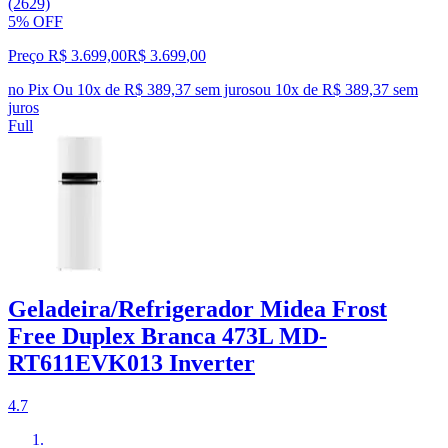
(2629)
5% OFF
Preço R$ 3.699,00
R$
3.699
,
00
no Pix
Ou 10x de R$ 389,37 sem juros
ou
10
x de
R$ 389,37
sem
juros
Full
Geladeira/Refrigerador Midea Frost
Free Duplex Branca 473L MD-
RT611EVK013 Inverter
4.7