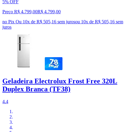
5% OFF
Preço R$ 4.799,00
R$
4.799
,
00
no Pix
Ou 10x de R$ 505,16 sem juros
ou
10
x de
R$ 505,16
sem
juros
Geladeira Electrolux Frost Free 320L
Duplex Branca (TF38)
4.4