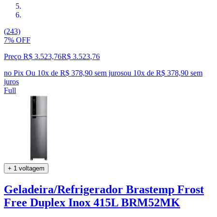
(243)
7% OFF
Preço R$ 3.523,76
R$
3.523
,
76
no Pix
Ou 10x de R$ 378,90 sem juros
ou
10
x de
R$ 378,90
sem
juros
Full
+ 1 voltagem
Geladeira/Refrigerador Brastemp Frost
Free Duplex Inox 415L BRM52MK