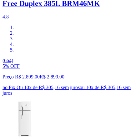
Free Duplex 385L BRM46MK
4.8
(664)
5% OFF
Preço R$ 2.899,00
R$
2.899
,
00
no Pix
Ou 10x de R$ 305,16 sem juros
ou
10
x de
R$ 305,16
sem
juros