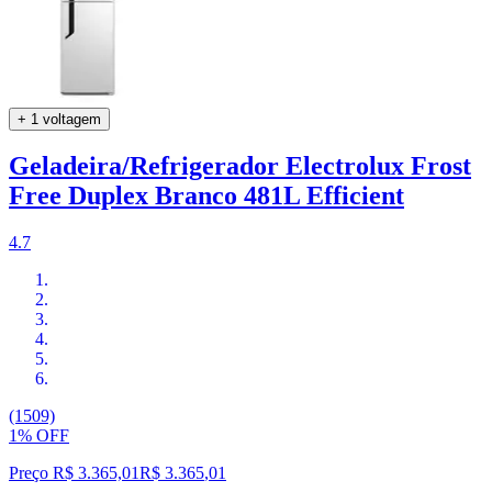
+ 1 voltagem
Geladeira/Refrigerador Electrolux Frost
Free Duplex Branco 481L Efficient
4.7
(1509)
1% OFF
Preço R$ 3.365,01
R$
3.365
,
01