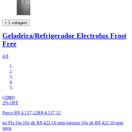
+ 1 voltagem
Geladeira/Refrigerador Electrolux Frost
Free
4.8
(1980)
2% OFF
Preço R$ 4.137,12
R$
4.137
,
12
no Pix
Ou 10x de R$ 422,16 sem juros
ou
10
x de
R$ 422,16
sem
juros