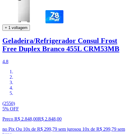
+ 1 voltagem
Geladeira/Refrigerador Consul Frost
Free Duplex Branco 455L CRM53MB
4.8
(2550)
5% OFF
Preço R$ 2.848,00
R$
2.848
,
00
no Pix
Ou 10x de R$ 299,79 sem juros
ou
10
x de
R$ 299,79
sem