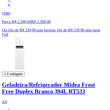
(598)
Preço R$ 2.399,00
R$
2.399
,
00
Ou 10x de R$ 239,90 sem juros
ou
10
x de
R$ 239,90
sem juros
Full
+ 1 voltagem
Geladeira/Refrigerador Midea Frost
Free Duplex Branco 394L RT533
4.8