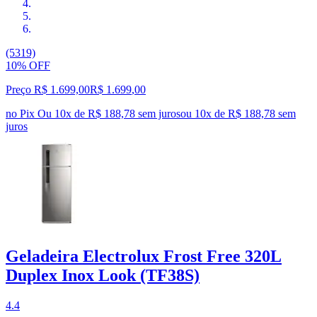
(5319)
10% OFF
Preço R$ 1.699,00
R$
1.699
,
00
no Pix
Ou 10x de R$ 188,78 sem juros
ou
10
x de
R$ 188,78
sem
juros
Geladeira Electrolux Frost Free 320L
Duplex Inox Look (TF38S)
4.4