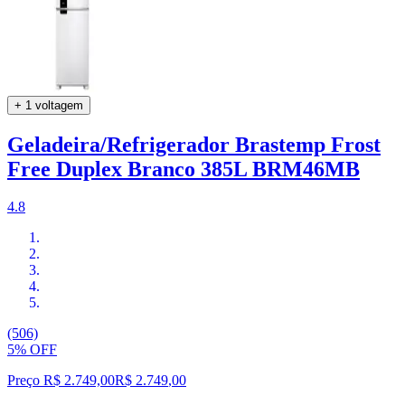
+ 1 voltagem
Geladeira/Refrigerador Brastemp Frost
Free Duplex Branco 385L BRM46MB
4.8
(506)
5% OFF
Preço R$ 2.749,00
R$
2.749
,
00