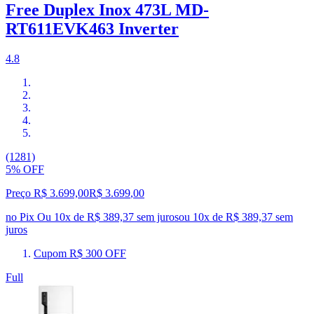
Free Duplex Inox 473L MD-
RT611EVK463 Inverter
4.8
(1281)
5% OFF
Preço R$ 3.699,00
R$
3.699
,
00
no Pix
Ou 10x de R$ 389,37 sem juros
ou
10
x de
R$ 389,37
sem
juros
Cupom R$ 300 OFF
Full