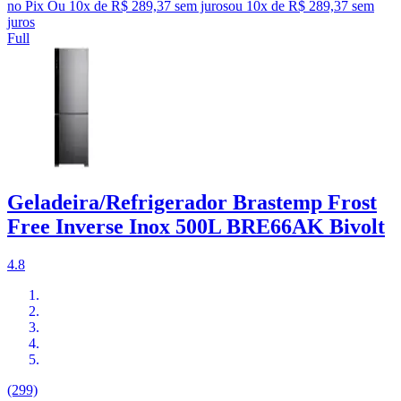
no Pix
Ou 10x de R$ 289,37 sem juros
ou
10
x de
R$ 289,37
sem
juros
Full
Geladeira/Refrigerador Brastemp Frost
Free Inverse Inox 500L BRE66AK Bivolt
4.8
(299)