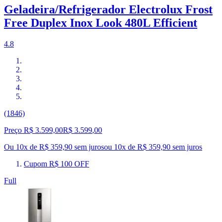
Geladeira/Refrigerador Electrolux Frost
Free Duplex Inox Look 480L Efficient
4.8
(1846)
Preço R$ 3.599,00
R$
3.599
,
00
Ou 10x de R$ 359,90 sem juros
ou
10
x de
R$ 359,90
sem juros
Cupom R$ 100 OFF
Full