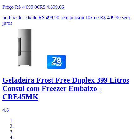
Preço R$ 4.699,06
R$
4.699
,
06
no Pix
Ou 10x de R$ 499,90 sem juros
ou
10
x de
R$ 499,90
sem
juros
Geladeira Frost Free Duplex 399 Litros
Consul com Freezer Embaixo -
CRE45MK
4.6