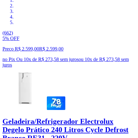
(662)
5% OFF
Preço R$ 2.599,00
R$
2.599
,
00
no Pix
Ou 10x de R$ 273,58 sem juros
ou
10
x de
R$ 273,58
sem
juros
Geladeira/Refrigerador Electrolux
Degelo Prático 240 Litros Cycle Defrost
Branco RE31 - 220V