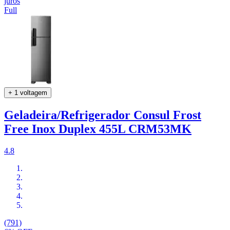
juros
Full
+ 1 voltagem
Geladeira/Refrigerador Consul Frost
Free Inox Duplex 455L CRM53MK
4.8
(791)