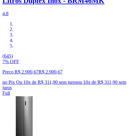
Litros Duplex Inox - BRM46MK
4.8
(645)
7% OFF
Preço R$ 2.900,67
R$
2.900
,
67
no Pix
Ou 10x de R$ 311,90 sem juros
ou
10
x de
R$ 311,90
sem
juros
Full