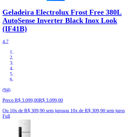
Geladeira Electrolux Frost Free 380L
AutoSense Inverter Black Inox Look
(IF41B)
4.7
(94)
Preço R$ 3.099,00
R$
3.099
,
00
Ou 10x de R$ 309,90 sem juros
ou
10
x de
R$ 309,90
sem juros
Full