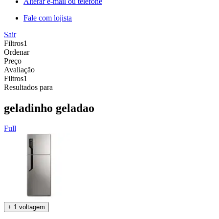
Alterar e-mail ou telefone
Fale com lojista
Sair
Filtros
1
Ordenar
Preço
Avaliação
Filtros
1
Resultados para
geladinho geladao
Full
+ 1 voltagem