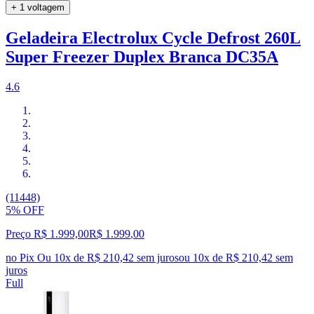
+ 1 voltagem
Geladeira Electrolux Cycle Defrost 260L
Super Freezer Duplex Branca DC35A
4.6
(11448)
5% OFF
Preço R$ 1.999,00
R$
1.999
,
00
no Pix
Ou 10x de R$ 210,42 sem juros
ou
10
x de
R$ 210,42
sem
juros
Full