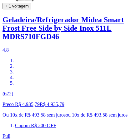
+ 1 voltagem
Geladeira/Refrigerador Midea Smart
Frost Free Side by Side Inox 511L
MDRS710FGD46
4.8
(672)
Preço R$ 4.935,79
R$
4.935
,
79
Ou 10x de R$ 493,58 sem juros
ou
10
x de
R$ 493,58
sem juros
Cupom R$ 200 OFF
Full