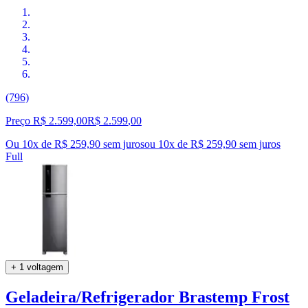
(796)
Preço R$ 2.599,00
R$
2.599
,
00
Ou 10x de R$ 259,90 sem juros
ou
10
x de
R$ 259,90
sem juros
Full
+ 1 voltagem
Geladeira/Refrigerador Brastemp Frost