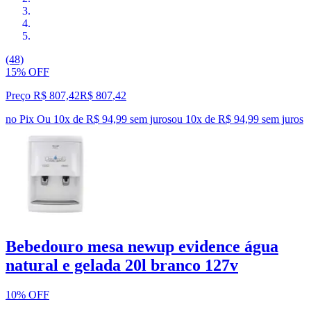
(48)
15% OFF
Preço R$ 807,42
R$
807
,
42
no Pix
Ou 10x de R$ 94,99 sem juros
ou
10
x de
R$ 94,99
sem juros
Bebedouro mesa newup evidence água
natural e gelada 20l branco 127v
10% OFF