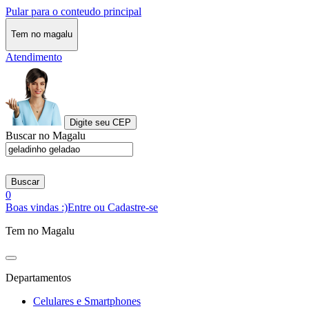
Pular para o conteudo principal
Tem no magalu
Atendimento
Digite seu CEP
Buscar no Magalu
Buscar
0
Boas vindas :)
Entre ou Cadastre-se
Tem no Magalu
Departamentos
Celulares e Smartphones