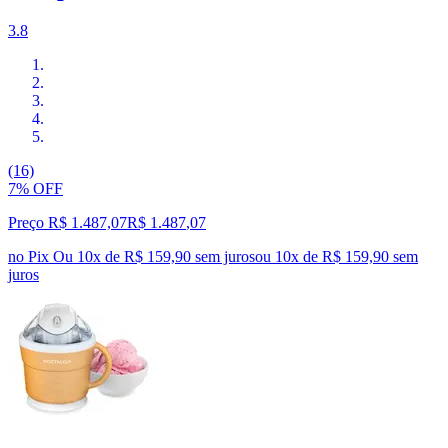
3.8
(16)
7% OFF
Preço R$ 1.487,07
R$
1.487
,
07
no Pix
Ou 10x de R$ 159,90 sem juros
ou
10
x de
R$ 159,90
sem
juros