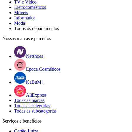
TV e Vídeo
Eletrodomésticos
Móveis
Informática
Moda
Todos os departamentos
Nossas marcas e parceiros
Netshoes
Epoca Cosméticos
KaBuM!
AliExpress
Todas as marcas
Todas as categorias
Todas as subcategorias
Serviços e benefícios
Cartão Luiza