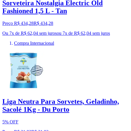
Sorveteira Nostalgia Electric Old
Fashioned 1,5 L - Tan
Preço R$ 434,28
R$
434
,
28
Ou 7x de R$ 62,04 sem juros
ou
7
x de
R$ 62,04
sem juros
Compra Internacional
Liga Neutra Para Sorvetes, Geladinho,
Sacolé 1Kg - Du Porto
5% OFF