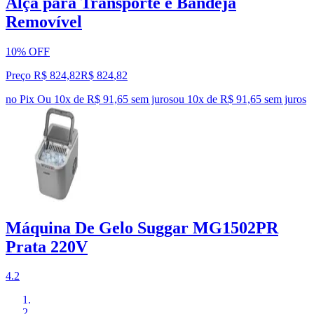
Alça para Transporte e Bandeja
Removível
10% OFF
Preço R$ 824,82
R$
824
,
82
no Pix
Ou 10x de R$ 91,65 sem juros
ou
10
x de
R$ 91,65
sem juros
Máquina De Gelo Suggar MG1502PR
Prata 220V
4.2