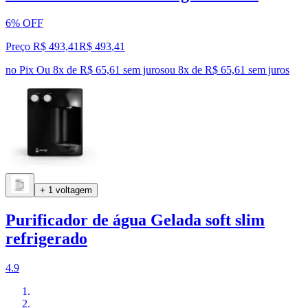
6% OFF
Preço R$ 493,41
R$
493
,
41
no Pix
Ou 8x de R$ 65,61 sem juros
ou
8
x de
R$ 65,61
sem juros
+ 1 voltagem
Purificador de água Gelada soft slim
refrigerado
4.9