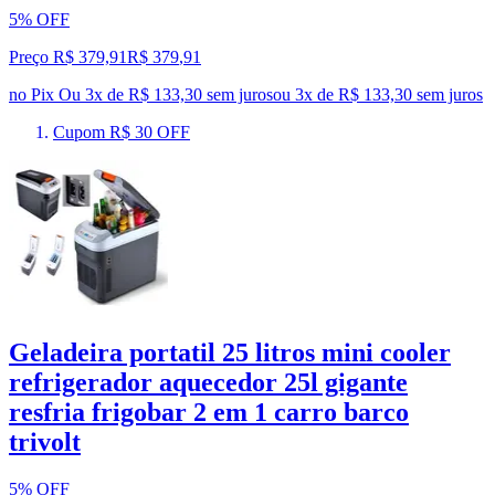
5% OFF
Preço R$ 379,91
R$
379
,
91
no Pix
Ou 3x de R$ 133,30 sem juros
ou
3
x de
R$ 133,30
sem juros
Cupom R$ 30 OFF
Geladeira portatil 25 litros mini cooler
refrigerador aquecedor 25l gigante
resfria frigobar 2 em 1 carro barco
trivolt
5% OFF