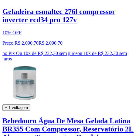
Geladeira esmaltec 276l compressor
inverter rcd34 pro 127v
10% OFF
Preço R$ 2.090,70
R$
2.090
,
70
no Pix
Ou 10x de R$ 232,30 sem juros
ou
10
x de
R$ 232,30
sem
juros
+ 1 voltagem
Bebedouro Água De Mesa Gelada Latina
BR355 Com Compressor, Reservatório 2L