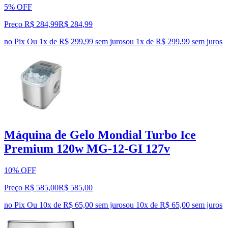
5% OFF
Preço R$ 284,99
R$
284
,
99
no Pix
Ou 1x de R$ 299,99 sem juros
ou
1
x de
R$ 299,99
sem juros
Máquina de Gelo Mondial Turbo Ice
Premium 120w MG-12-GI 127v
10% OFF
Preço R$ 585,00
R$
585
,
00
no Pix
Ou 10x de R$ 65,00 sem juros
ou
10
x de
R$ 65,00
sem juros