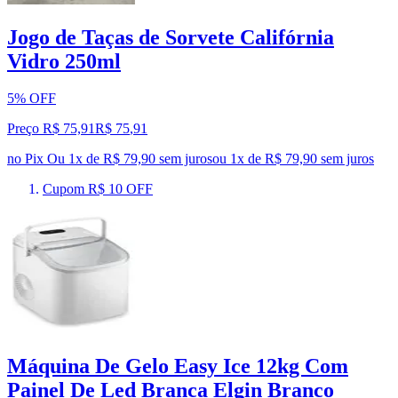
Jogo de Taças de Sorvete Califórnia
Vidro 250ml
5% OFF
Preço R$ 75,91
R$
75
,
91
no Pix
Ou 1x de R$ 79,90 sem juros
ou
1
x de
R$ 79,90
sem juros
Cupom R$ 10 OFF
Máquina De Gelo Easy Ice 12kg Com
Painel De Led Branca Elgin Branco