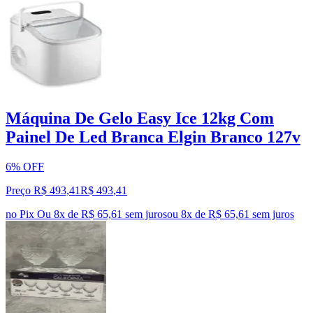
Máquina De Gelo Easy Ice 12kg Com
Painel De Led Branca Elgin Branco 127v
6% OFF
Preço R$ 493,41
R$
493
,
41
no Pix
Ou 8x de R$ 65,61 sem juros
ou
8
x de
R$ 65,61
sem juros