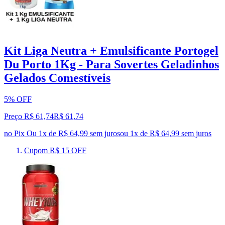
Kit Liga Neutra + Emulsificante Portogel
Du Porto 1Kg - Para Sovertes Geladinhos
Gelados Comestíveis
5% OFF
Preço R$ 61,74
R$
61
,
74
no Pix
Ou 1x de R$ 64,99 sem juros
ou
1
x de
R$ 64,99
sem juros
Cupom R$ 15 OFF