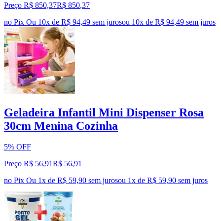
Preço R$ 850,37
R$
850
,
37
no Pix
Ou 10x de R$ 94,49 sem juros
ou
10
x de
R$ 94,49
sem juros
Geladeira Infantil Mini Dispenser Rosa
30cm Menina Cozinha
5% OFF
Preço R$ 56,91
R$
56
,
91
no Pix
Ou 1x de R$ 59,90 sem juros
ou
1
x de
R$ 59,90
sem juros