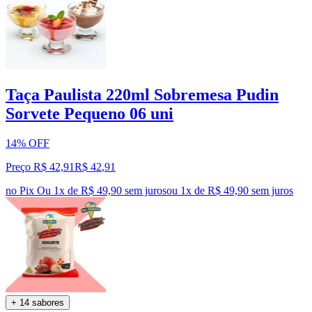
Taça Paulista 220ml Sobremesa Pudin
Sorvete Pequeno 06 uni
14% OFF
Preço R$ 42,91
R$
42
,
91
no Pix
Ou 1x de R$ 49,90 sem juros
ou
1
x de
R$ 49,90
sem juros
+ 14 sabores