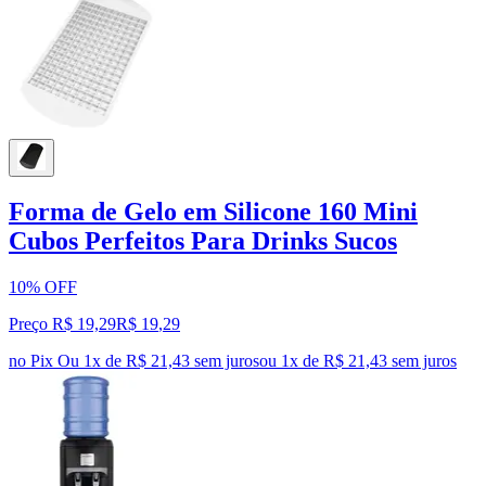
Forma de Gelo em Silicone 160 Mini
Cubos Perfeitos Para Drinks Sucos
10% OFF
Preço R$ 19,29
R$
19
,
29
no Pix
Ou 1x de R$ 21,43 sem juros
ou
1
x de
R$ 21,43
sem juros