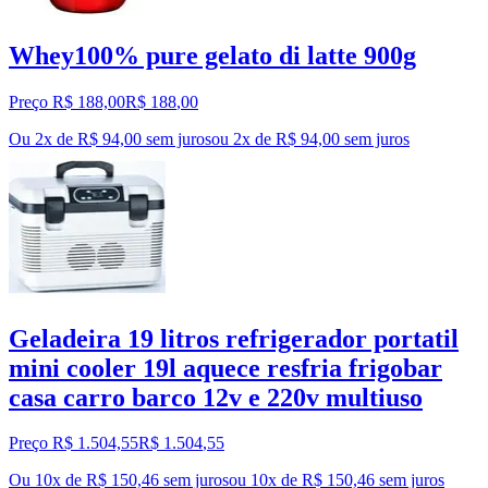
Whey100% pure gelato di latte 900g
Preço R$ 188,00
R$
188
,
00
Ou 2x de R$ 94,00 sem juros
ou
2
x de
R$ 94,00
sem juros
Geladeira 19 litros refrigerador portatil
mini cooler 19l aquece resfria frigobar
casa carro barco 12v e 220v multiuso
Preço R$ 1.504,55
R$
1.504
,
55
Ou 10x de R$ 150,46 sem juros
ou
10
x de
R$ 150,46
sem juros