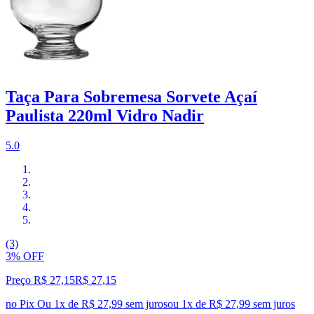
Taça Para Sobremesa Sorvete Açaí
Paulista 220ml Vidro Nadir
5.0
(3)
3% OFF
Preço R$ 27,15
R$
27
,
15
no Pix
Ou 1x de R$ 27,99 sem juros
ou
1
x de
R$ 27,99
sem juros