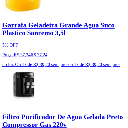
Garrafa Geladeira Grande Agua Suco
Plastico Sanremo 3,5l
5% OFF
Preço R$ 37,24
R$
37
,
24
no Pix
Ou 1x de R$ 39,20 sem juros
ou
1
x de
R$ 39,20
sem juros
Filtro Purificador De Agua Gelada Preto
Compressor Gas 220v