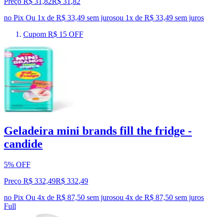
Preço R$ 31,82
R$
31
,
82
no Pix
Ou 1x de R$ 33,49 sem juros
ou
1
x de
R$ 33,49
sem juros
Cupom R$ 15 OFF
Geladeira mini brands fill the fridge -
candide
5% OFF
Preço R$ 332,49
R$
332
,
49
no Pix
Ou 4x de R$ 87,50 sem juros
ou
4
x de
R$ 87,50
sem juros
Full