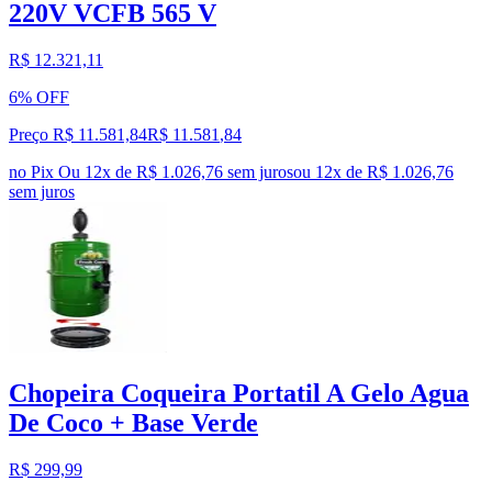
220V VCFB 565 V
R$ 12.321,11
6% OFF
Preço R$ 11.581,84
R$
11.581
,
84
no Pix
Ou 12x de R$ 1.026,76 sem juros
ou
12
x de
R$ 1.026,76
sem juros
Chopeira Coqueira Portatil A Gelo Agua
De Coco + Base Verde
R$ 299,99