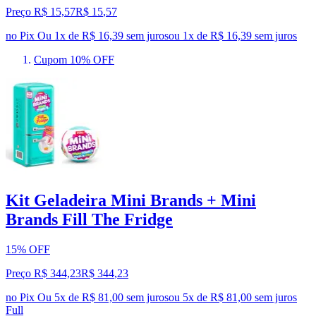
Preço R$ 15,57
R$
15
,
57
no Pix
Ou 1x de R$ 16,39 sem juros
ou
1
x de
R$ 16,39
sem juros
Cupom 10% OFF
Kit Geladeira Mini Brands + Mini
Brands Fill The Fridge
15% OFF
Preço R$ 344,23
R$
344
,
23
no Pix
Ou 5x de R$ 81,00 sem juros
ou
5
x de
R$ 81,00
sem juros
Full