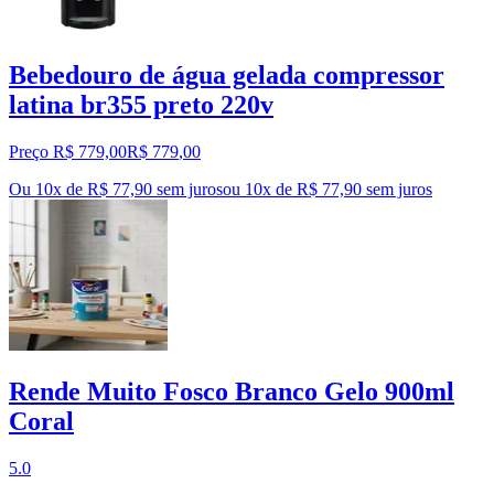
Bebedouro de água gelada compressor
latina br355 preto 220v
Preço R$ 779,00
R$
779
,
00
Ou 10x de R$ 77,90 sem juros
ou
10
x de
R$ 77,90
sem juros
Rende Muito Fosco Branco Gelo 900ml
Coral
5.0