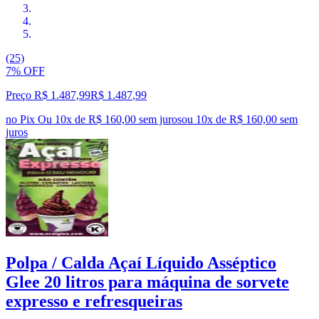
(25)
7% OFF
Preço R$ 1.487,99
R$
1.487
,
99
no Pix
Ou 10x de R$ 160,00 sem juros
ou
10
x de
R$ 160,00
sem
juros
Polpa / Calda Açaí Líquido Asséptico
Glee 20 litros para máquina de sorvete
expresso e refresqueiras