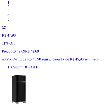
(2)
R$ 47,90
11% OFF
Preço R$ 42,69
R$
42
,
69
no Pix
Ou 1x de R$ 45,90 sem juros
ou
1
x de
R$ 45,90
sem juros
Cupom 10% OFF