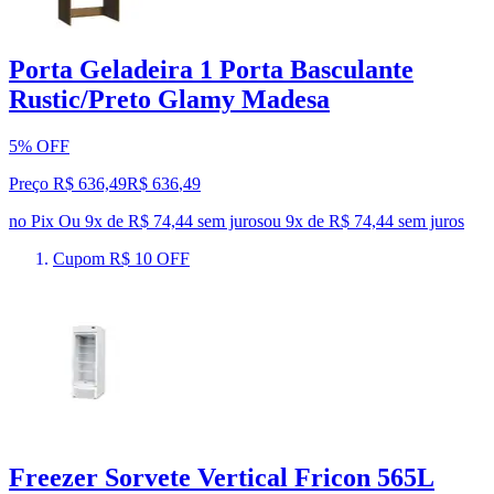
Porta Geladeira 1 Porta Basculante
Rustic/Preto Glamy Madesa
5% OFF
Preço R$ 636,49
R$
636
,
49
no Pix
Ou 9x de R$ 74,44 sem juros
ou
9
x de
R$ 74,44
sem juros
Cupom R$ 10 OFF
Freezer Sorvete Vertical Fricon 565L