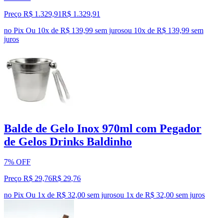
Preço R$ 1.329,91
R$
1.329
,
91
no Pix
Ou 10x de R$ 139,99 sem juros
ou
10
x de
R$ 139,99
sem
juros
Balde de Gelo Inox 970ml com Pegador
de Gelos Drinks Baldinho
7% OFF
Preço R$ 29,76
R$
29
,
76
no Pix
Ou 1x de R$ 32,00 sem juros
ou
1
x de
R$ 32,00
sem juros