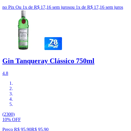
no Pix
Ou 1x de R$ 17,16 sem juros
ou
1
x de
R$ 17,16
sem juros
Gin Tanqueray Clássico 750ml
4.8
(2300)
10% OFF
Preço R$ 95,90
R$
95
,
90