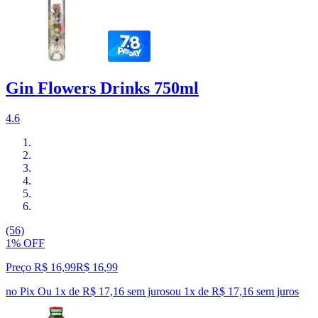
Gin Flowers Drinks 750ml
4.6
(56)
1% OFF
Preço R$ 16,99
R$
16
,
99
no Pix
Ou 1x de R$ 17,16 sem juros
ou
1
x de
R$ 17,16
sem juros