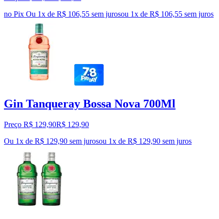
no Pix
Ou 1x de R$ 106,55 sem juros
ou
1
x de
R$ 106,55
sem juros
Gin Tanqueray Bossa Nova 700Ml
Preço R$ 129,90
R$
129
,
90
Ou 1x de R$ 129,90 sem juros
ou
1
x de
R$ 129,90
sem juros