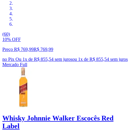
(60)
10% OFF
Preço R$ 769,99
R$
769
,
99
no Pix
Ou 1x de R$ 855,54 sem juros
ou
1
x de
R$ 855,54
sem juros
Mercado Full
Whisky Johnnie Walker Escocês Red
Label