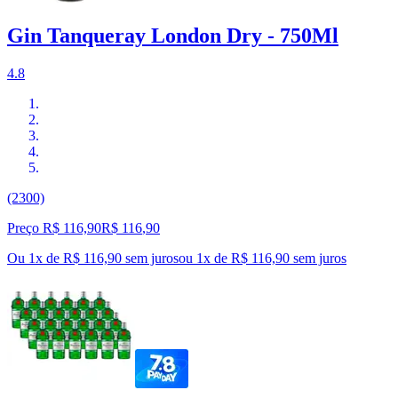
Gin Tanqueray London Dry - 750Ml
4.8
(2300)
Preço R$ 116,90
R$
116
,
90
Ou 1x de R$ 116,90 sem juros
ou
1
x de
R$ 116,90
sem juros