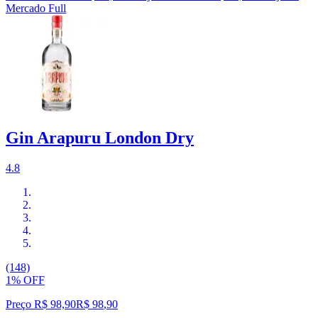
Mercado Full
Gin Arapuru London Dry
4.8
(148)
1% OFF
Preço R$ 98,90
R$
98
,
90