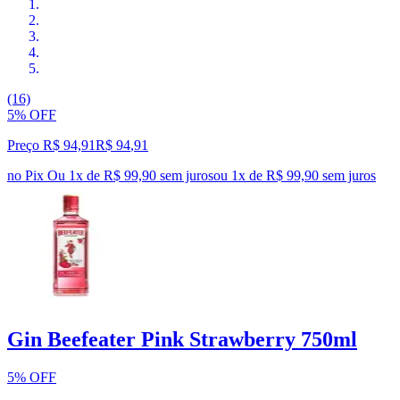
(16)
5% OFF
Preço R$ 94,91
R$
94
,
91
no Pix
Ou 1x de R$ 99,90 sem juros
ou
1
x de
R$ 99,90
sem juros
Gin Beefeater Pink Strawberry 750ml
5% OFF