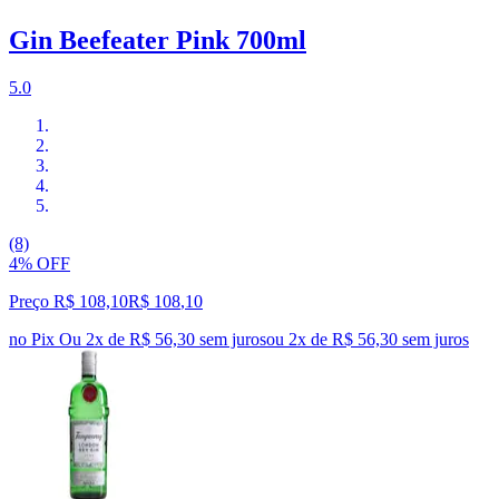
Gin Beefeater Pink 700ml
5.0
(8)
4% OFF
Preço R$ 108,10
R$
108
,
10
no Pix
Ou 2x de R$ 56,30 sem juros
ou
2
x de
R$ 56,30
sem juros