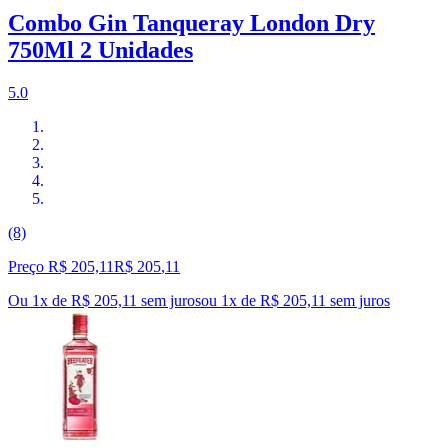
Combo Gin Tanqueray London Dry
750Ml 2 Unidades
5.0
(8)
Preço R$ 205,11
R$
205
,
11
Ou 1x de R$ 205,11 sem juros
ou
1
x de
R$ 205,11
sem juros