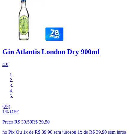
Gin Atlantis London Dry 900ml
4.9
(28)
1% OFF
Preço R$ 39,50
R$
39
,
50
no Pix
Ou 1x de R$ 39,90 sem juros
ou
1
x de
R$ 39,90
sem juros