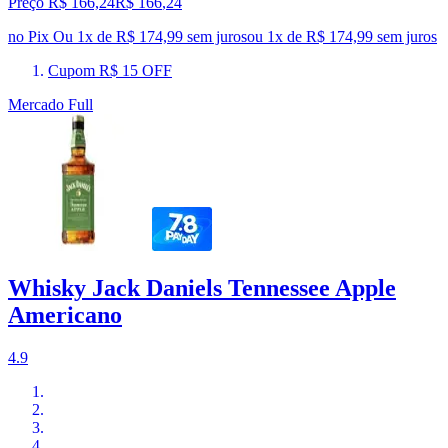
Preço R$ 166,24
R$
166
,
24
no Pix
Ou 1x de R$ 174,99 sem juros
ou
1
x de
R$ 174,99
sem juros
Cupom R$ 15 OFF
Mercado Full
Whisky Jack Daniels Tennessee Apple
Americano
4.9