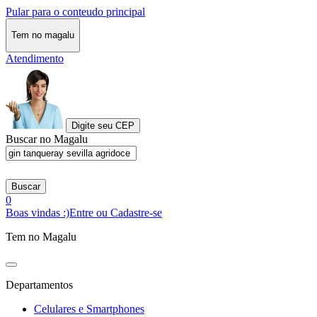
Pular para o conteudo principal
Tem no magalu
Atendimento
Digite seu CEP
Buscar no Magalu
Buscar
0
Boas vindas :)
Entre ou Cadastre-se
Tem no Magalu
Departamentos
Celulares e Smartphones