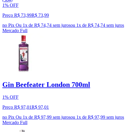
1% OFF
Preço R$ 73,99
R$
73
,
99
no Pix
Ou 1x de R$ 74,74 sem juros
ou
1
x de
R$ 74,74
sem juros
Mercado Full
Gin Beefeater London 700ml
1% OFF
Preço R$ 97,01
R$
97
,
01
no Pix
Ou 1x de R$ 97,99 sem juros
ou
1
x de
R$ 97,99
sem juros
Mercado Full