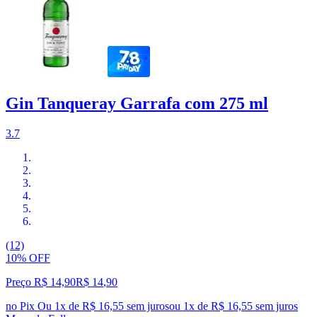
Gin Tanqueray Garrafa com 275 ml
3.7
(12)
10% OFF
Preço R$ 14,90
R$
14
,
90
no Pix
Ou 1x de R$ 16,55 sem juros
ou
1
x de
R$ 16,55
sem juros