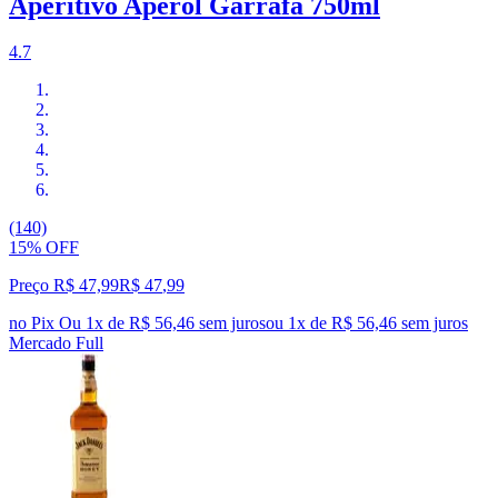
Aperitivo Aperol Garrafa 750ml
4.7
(140)
15% OFF
Preço R$ 47,99
R$
47
,
99
no Pix
Ou 1x de R$ 56,46 sem juros
ou
1
x de
R$ 56,46
sem juros
Mercado Full