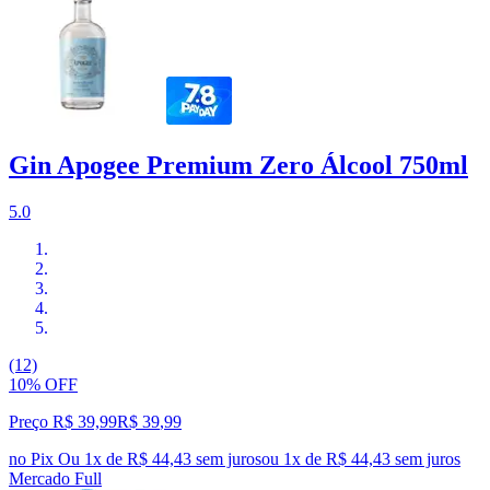
Gin Apogee Premium Zero Álcool 750ml
5.0
(12)
10% OFF
Preço R$ 39,99
R$
39
,
99
no Pix
Ou 1x de R$ 44,43 sem juros
ou
1
x de
R$ 44,43
sem juros
Mercado Full