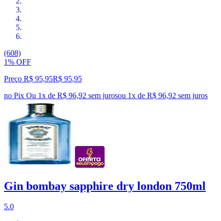
(608)
1% OFF
Preço R$ 95,95
R$
95
,
95
no Pix
Ou 1x de R$ 96,92 sem juros
ou
1
x de
R$ 96,92
sem juros
Gin bombay sapphire dry london 750ml
5.0