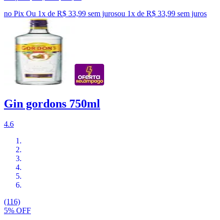
no Pix
Ou 1x de R$ 33,99 sem juros
ou
1
x de
R$ 33,99
sem juros
Gin gordons 750ml
4.6
(116)
5% OFF