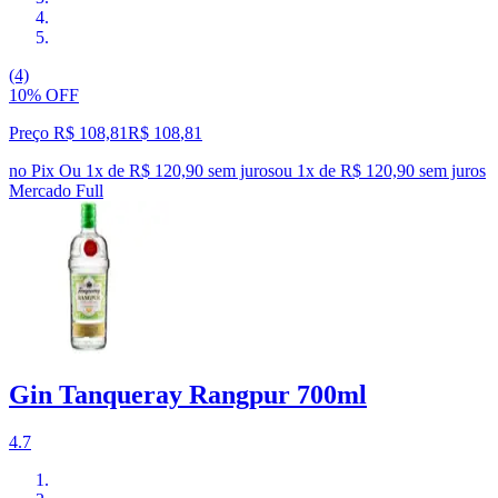
(4)
10% OFF
Preço R$ 108,81
R$
108
,
81
no Pix
Ou 1x de R$ 120,90 sem juros
ou
1
x de
R$ 120,90
sem juros
Mercado Full
Gin Tanqueray Rangpur 700ml
4.7