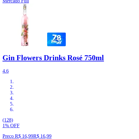
Mercado Full
Gin Flowers Drinks Rosé 750ml
4.6
(128)
1% OFF
Preço R$ 16,99
R$
16
,
99