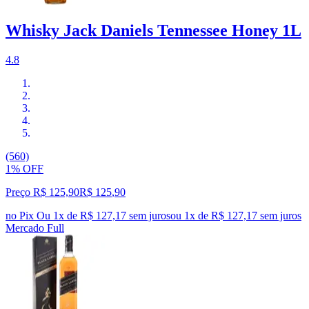
Whisky Jack Daniels Tennessee Honey 1L
4.8
(560)
1% OFF
Preço R$ 125,90
R$
125
,
90
no Pix
Ou 1x de R$ 127,17 sem juros
ou
1
x de
R$ 127,17
sem juros
Mercado Full