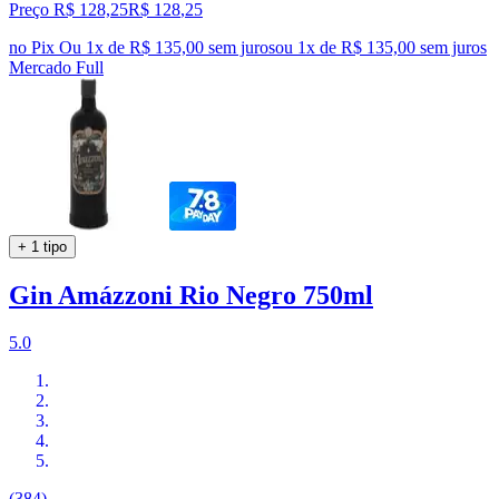
Preço R$ 128,25
R$
128
,
25
no Pix
Ou 1x de R$ 135,00 sem juros
ou
1
x de
R$ 135,00
sem juros
Mercado Full
+ 1 tipo
Gin Amázzoni Rio Negro 750ml
5.0
(384)