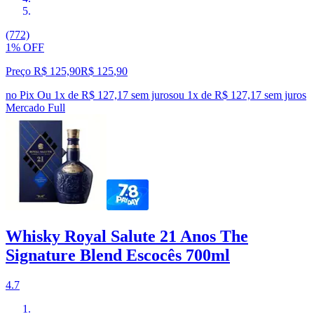
(772)
1% OFF
Preço R$ 125,90
R$
125
,
90
no Pix
Ou 1x de R$ 127,17 sem juros
ou
1
x de
R$ 127,17
sem juros
Mercado Full
Whisky Royal Salute 21 Anos The
Signature Blend Escocês 700ml
4.7