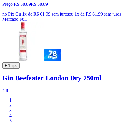
Preço R$ 58,89
R$
58
,
89
no Pix
Ou 1x de R$ 61,99 sem juros
ou
1
x de
R$ 61,99
sem juros
Mercado Full
+ 1 tipo
Gin Beefeater London Dry 750ml
4.8