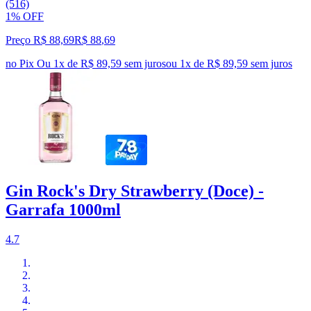
(516)
1% OFF
Preço R$ 88,69
R$
88
,
69
no Pix
Ou 1x de R$ 89,59 sem juros
ou
1
x de
R$ 89,59
sem juros
Gin Rock's Dry Strawberry (Doce) -
Garrafa 1000ml
4.7