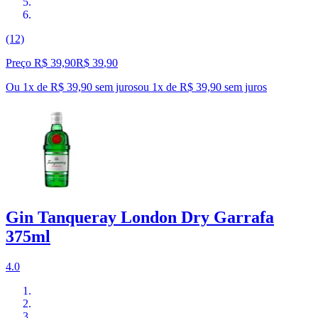
(12)
Preço R$ 39,90
R$
39
,
90
Ou 1x de R$ 39,90 sem juros
ou
1
x de
R$ 39,90
sem juros
Gin Tanqueray London Dry Garrafa
375ml
4.0