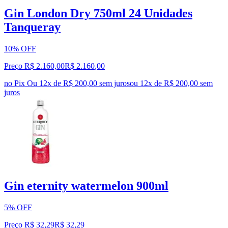
Gin London Dry 750ml 24 Unidades
Tanqueray
10% OFF
Preço R$ 2.160,00
R$
2.160
,
00
no Pix
Ou 12x de R$ 200,00 sem juros
ou
12
x de
R$ 200,00
sem
juros
Gin eternity watermelon 900ml
5% OFF
Preço R$ 32,29
R$
32
,
29