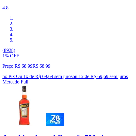
4.8
(8928)
1% OFF
Preço R$ 68,99
R$
68
,
99
no Pix
Ou 1x de R$ 69,69 sem juros
ou
1
x de
R$ 69,69
sem juros
Mercado Full