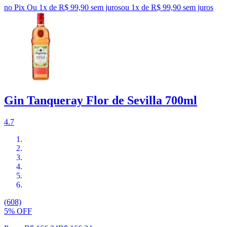
no Pix
Ou 1x de R$ 99,90 sem juros
ou
1
x de
R$ 99,90
sem juros
Gin Tanqueray Flor de Sevilla 700ml
4.7
(608)
5% OFF