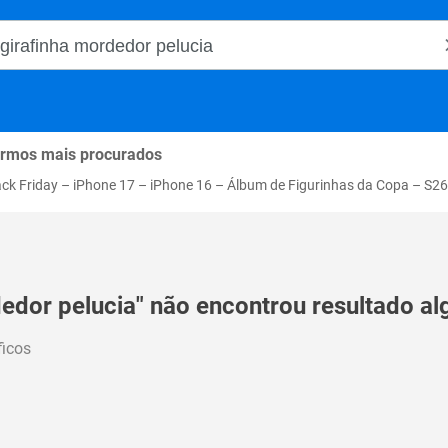
o Magalu
rmos mais procurados
ack Friday
–
iPhone 17
–
iPhone 16
–
Álbum de Figurinhas da Copa
–
S26
dedor pelucia" não encontrou resultado al
ficos