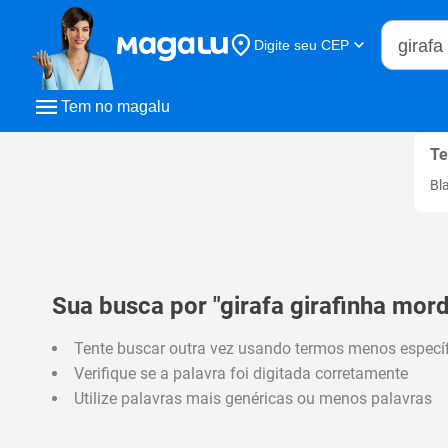
Buscar n
Digite seu CEP
Buscar
Tem no magalu
Te
Bl
Sua busca por "girafa girafinha mor
Tente buscar outra vez usando termos menos especí
Verifique se a palavra foi digitada corretamente
Utilize palavras mais genéricas ou menos palavras