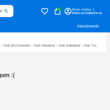
0
Boas vindas :)
Entre ou Cadastre-se
Atendimento
–
Hub de Conteúdo
–
Hub Celulares
–
Hub Geladeira
–
Hub Tvs
gum :(