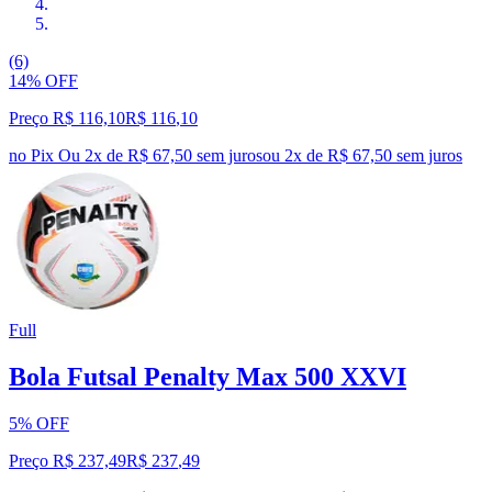
(6)
14% OFF
Preço R$ 116,10
R$
116
,
10
no Pix
Ou 2x de R$ 67,50 sem juros
ou
2
x de
R$ 67,50
sem juros
Full
Bola Futsal Penalty Max 500 XXVI
5% OFF
Preço R$ 237,49
R$
237
,
49