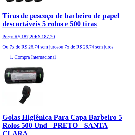
Tiras de pescoço de barbeiro de papel
descartáveis 5 rolos e 500 tiras
Preço R$ 187,20
R$
187
,
20
Ou 7x de R$ 26,74 sem juros
ou
7
x de
R$ 26,74
sem juros
Compra Internacional
Golas Higiênica Para Capa Barbeiro 5
Rolos 500 Und - PRETO - SANTA
CLARA