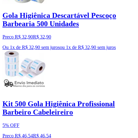
Gola Higiênica Descartável Pescoço
Barbearia 500 Unidades
Preço R$ 32,90
R$
32
,
90
Ou 1x de R$ 32,90 sem juros
ou
1
x de
R$ 32,90
sem juros
Kit 500 Gola Higiênica Profissional
Barbeiro Cabeleireiro
5% OFF
Preço R$ 46,54
R$
46
,
54