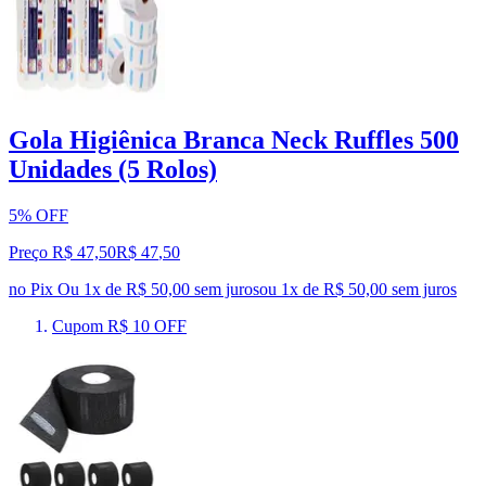
Gola Higiênica Branca Neck Ruffles 500
Unidades (5 Rolos)
5% OFF
Preço R$ 47,50
R$
47
,
50
no Pix
Ou 1x de R$ 50,00 sem juros
ou
1
x de
R$ 50,00
sem juros
Cupom R$ 10 OFF