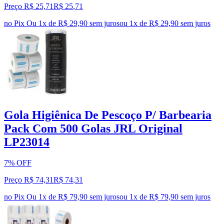
Preço R$ 25,71
R$
25
,
71
no Pix
Ou 1x de R$ 29,90 sem juros
ou
1
x de
R$ 29,90
sem juros
Gola Higiênica De Pescoço P/ Barbearia
Pack Com 500 Golas JRL Original
LP23014
7% OFF
Preço R$ 74,31
R$
74
,
31
no Pix
Ou 1x de R$ 79,90 sem juros
ou
1
x de
R$ 79,90
sem juros