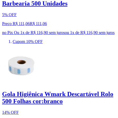
Barbearia 500 Unidades
5% OFF
Preço R$ 111,06
R$
111
,
06
no Pix
Ou 1x de R$ 116,90 sem juros
ou
1
x de
R$ 116,90
sem juros
Cupom 10% OFF
Gola Higiênica Wmark Descartável Rolo
500 Folhas cor:branco
14% OFF