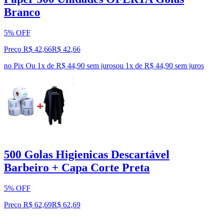
Branco
5% OFF
Preço R$ 42,66
R$
42
,
66
no Pix
Ou 1x de R$ 44,90 sem juros
ou
1
x de
R$ 44,90
sem juros
500 Golas Higienicas Descartável
Barbeiro + Capa Corte Preta
5% OFF
Preço R$ 62,69
R$
62
,
69