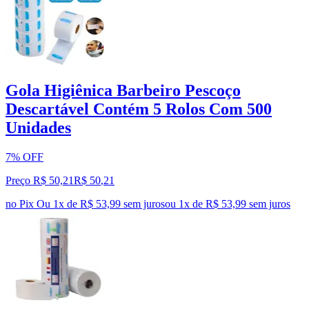
Gola Higiênica Barbeiro Pescoço
Descartável Contém 5 Rolos Com 500
Unidades
7% OFF
Preço R$ 50,21
R$
50
,
21
no Pix
Ou 1x de R$ 53,99 sem juros
ou
1
x de
R$ 53,99
sem juros