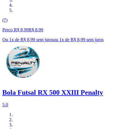
(7)
Preço R$ 8,99
R$
8
,
99
Ou 1x de R$ 8,99 sem juros
ou
1
x de
R$ 8,99
sem juros
Bola Futsal RX 500 XXIII Penalty
5.0