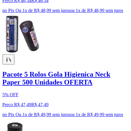
Preço R$ 46,54
R$
46
,
54
no Pix
Ou 1x de R$ 48,99 sem juros
ou
1
x de
R$ 48,99
sem juros
Pacote 5 Rolos Gola Higienica Neck
Paper 500 Unidades OFERTA
5% OFF
Preço R$ 47,49
R$
47
,
49
no Pix
Ou 1x de R$ 49,99 sem juros
ou
1
x de
R$ 49,99
sem juros