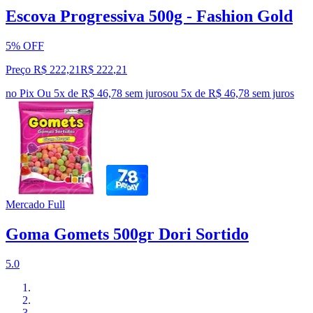
Escova Progressiva 500g - Fashion Gold
5% OFF
Preço R$ 222,21
R$
222
,
21
no Pix
Ou 5x de R$ 46,78 sem juros
ou
5
x de
R$ 46,78
sem juros
Mercado Full
Goma Gomets 500gr Dori Sortido
5.0