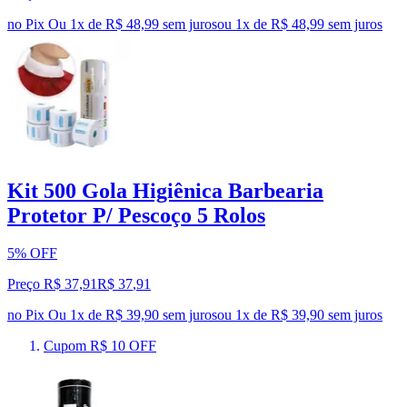
no Pix
Ou 1x de R$ 48,99 sem juros
ou
1
x de
R$ 48,99
sem juros
Kit 500 Gola Higiênica Barbearia
Protetor P/ Pescoço 5 Rolos
5% OFF
Preço R$ 37,91
R$
37
,
91
no Pix
Ou 1x de R$ 39,90 sem juros
ou
1
x de
R$ 39,90
sem juros
Cupom R$ 10 OFF