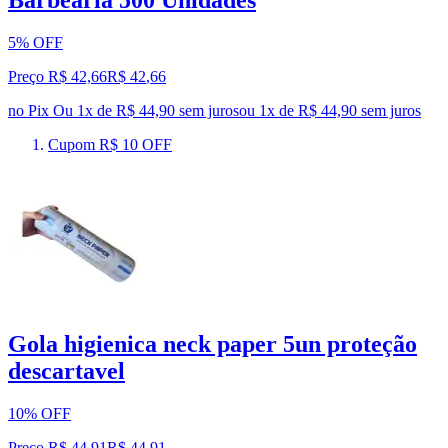
Barbearia 500 Unidades
5% OFF
Preço R$ 42,66
R$
42
,
66
no Pix
Ou 1x de R$ 44,90 sem juros
ou
1
x de
R$ 44,90
sem juros
Cupom R$ 10 OFF
Gola higienica neck paper 5un proteção
descartavel
10% OFF
Preço R$ 44,91
R$
44
,
91