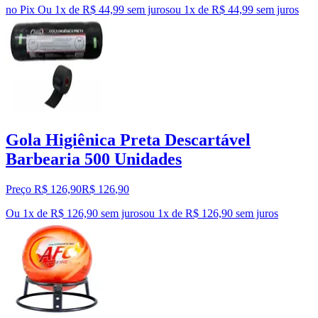
no Pix
Ou 1x de R$ 44,99 sem juros
ou
1
x de
R$ 44,99
sem juros
Gola Higiênica Preta Descartável
Barbearia 500 Unidades
Preço R$ 126,90
R$
126
,
90
Ou 1x de R$ 126,90 sem juros
ou
1
x de
R$ 126,90
sem juros