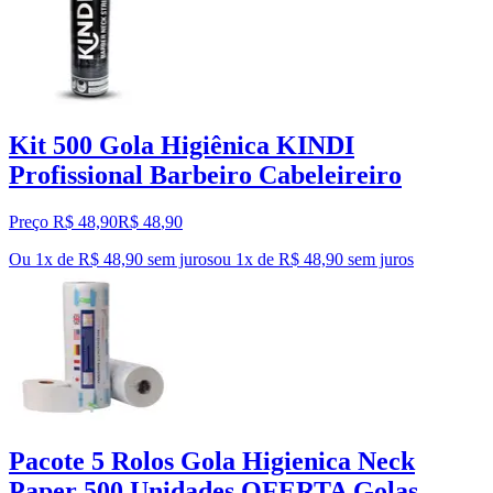
Kit 500 Gola Higiênica KINDI
Profissional Barbeiro Cabeleireiro
Preço R$ 48,90
R$
48
,
90
Ou 1x de R$ 48,90 sem juros
ou
1
x de
R$ 48,90
sem juros
Pacote 5 Rolos Gola Higienica Neck
Paper 500 Unidades OFERTA Golas