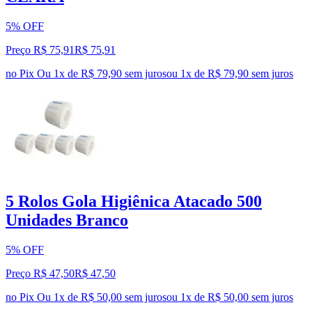
5% OFF
Preço R$ 75,91
R$
75
,
91
no Pix
Ou 1x de R$ 79,90 sem juros
ou
1
x de
R$ 79,90
sem juros
5 Rolos Gola Higiênica Atacado 500
Unidades Branco
5% OFF
Preço R$ 47,50
R$
47
,
50
no Pix
Ou 1x de R$ 50,00 sem juros
ou
1
x de
R$ 50,00
sem juros