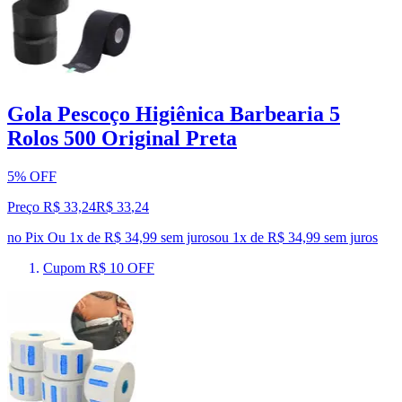
Gola Pescoço Higiênica Barbearia 5
Rolos 500 Original Preta
5% OFF
Preço R$ 33,24
R$
33
,
24
no Pix
Ou 1x de R$ 34,99 sem juros
ou
1
x de
R$ 34,99
sem juros
Cupom R$ 10 OFF