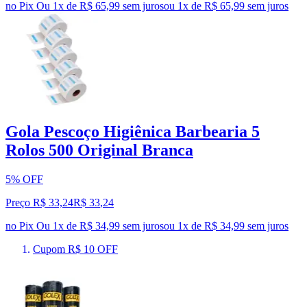
no Pix
Ou 1x de R$ 65,99 sem juros
ou
1
x de
R$ 65,99
sem juros
Gola Pescoço Higiênica Barbearia 5
Rolos 500 Original Branca
5% OFF
Preço R$ 33,24
R$
33
,
24
no Pix
Ou 1x de R$ 34,99 sem juros
ou
1
x de
R$ 34,99
sem juros
Cupom R$ 10 OFF