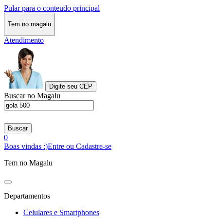
Pular para o conteudo principal
Tem no magalu
Atendimento
Digite seu CEP
Buscar no Magalu
Buscar
0
Boas vindas :)
Entre ou Cadastre-se
Tem no Magalu
Departamentos
Celulares e Smartphones