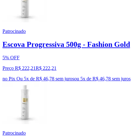
Patrocinado
Escova Progressiva 500g - Fashion Gold
5% OFF
Preço R$ 222,21
R$
222
,
21
no Pix
Ou 5x de R$ 46,78 sem juros
ou
5
x de
R$ 46,78
sem juros
Patrocinado