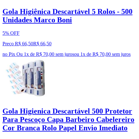
Gola Higiênica Descartável 5 Rolos - 500
Unidades Marco Boni
5% OFF
Preço R$ 66,50
R$
66
,
50
no Pix
Ou 1x de R$ 70,00 sem juros
ou
1
x de
R$ 70,00
sem juros
Gola Higienica Descartável 500 Protetor
Para Pescoço Capa Barbeiro Cabelereiro
Cor Branca Rolo Papel Envio Imediato