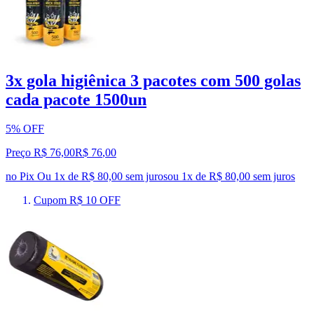
3x gola higiênica 3 pacotes com 500 golas
cada pacote 1500un
5% OFF
Preço R$ 76,00
R$
76
,
00
no Pix
Ou 1x de R$ 80,00 sem juros
ou
1
x de
R$ 80,00
sem juros
Cupom R$ 10 OFF