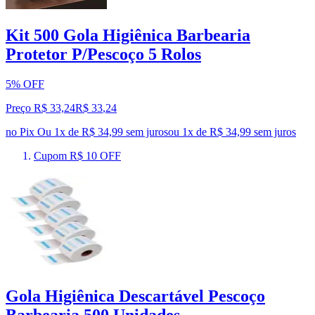
Kit 500 Gola Higiênica Barbearia
Protetor P/Pescoço 5 Rolos
5% OFF
Preço R$ 33,24
R$
33
,
24
no Pix
Ou 1x de R$ 34,99 sem juros
ou
1
x de
R$ 34,99
sem juros
Cupom R$ 10 OFF
Gola Higiênica Descartável Pescoço