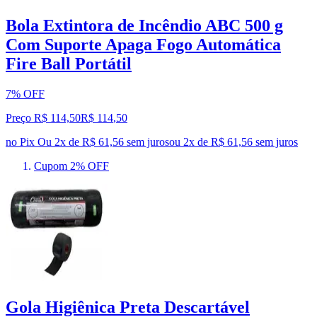
Bola Extintora de Incêndio ABC 500 g
Com Suporte Apaga Fogo Automática
Fire Ball Portátil
7% OFF
Preço R$ 114,50
R$
114
,
50
no Pix
Ou 2x de R$ 61,56 sem juros
ou
2
x de
R$ 61,56
sem juros
Cupom 2% OFF
Gola Higiênica Preta Descartável