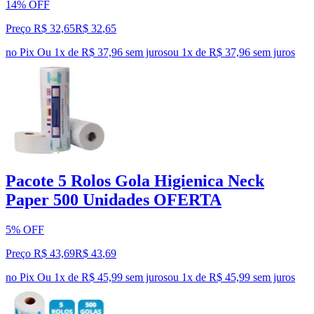
14% OFF
Preço R$ 32,65
R$
32
,
65
no Pix
Ou 1x de R$ 37,96 sem juros
ou
1
x de
R$ 37,96
sem juros
Pacote 5 Rolos Gola Higienica Neck
Paper 500 Unidades OFERTA
5% OFF
Preço R$ 43,69
R$
43
,
69
no Pix
Ou 1x de R$ 45,99 sem juros
ou
1
x de
R$ 45,99
sem juros