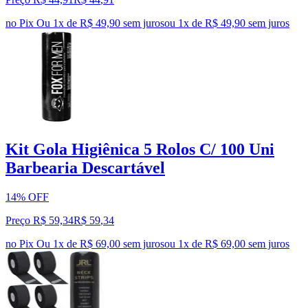
no Pix
Ou 1x de R$ 49,90 sem juros
ou
1
x de
R$ 49,90
sem juros
Kit Gola Higiênica 5 Rolos C/ 100 Uni
Barbearia Descartável
14% OFF
Preço R$ 59,34
R$
59
,
34
no Pix
Ou 1x de R$ 69,00 sem juros
ou
1
x de
R$ 69,00
sem juros