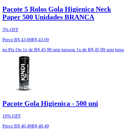
Pacote 5 Rolos Gola Higienica Neck
Paper 500 Unidades BRANCA
5% OFF
Preço R$ 43,69
R$
43
,
69
no Pix
Ou 1x de R$ 45,99 sem juros
ou
1
x de
R$ 45,99
sem juros
Pacote Gola Higienica - 500 uni
10% OFF
Preço R$ 40,49
R$
40
,
49