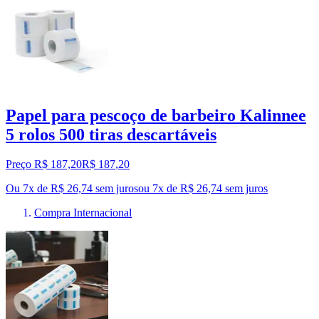
Papel para pescoço de barbeiro Kalinnee
5 rolos 500 tiras descartáveis
Preço R$ 187,20
R$
187
,
20
Ou 7x de R$ 26,74 sem juros
ou
7
x de
R$ 26,74
sem juros
Compra Internacional