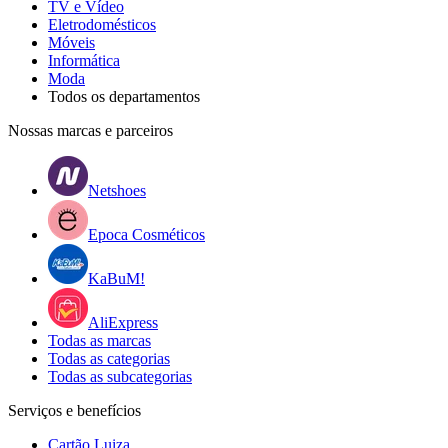
TV e Vídeo
Eletrodomésticos
Móveis
Informática
Moda
Todos os departamentos
Nossas marcas e parceiros
Netshoes
Epoca Cosméticos
KaBuM!
AliExpress
Todas as marcas
Todas as categorias
Todas as subcategorias
Serviços e benefícios
Cartão Luiza