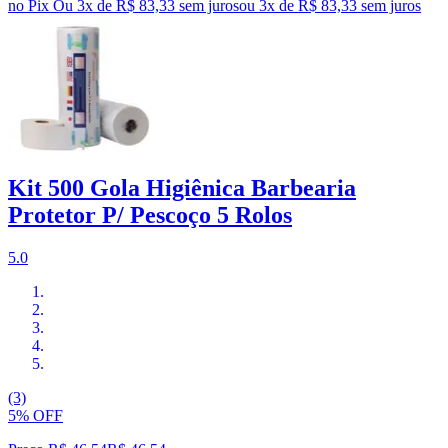
no Pix
Ou 3x de R$ 83,33 sem juros
ou
3
x de
R$ 83,33
sem juros
Kit 500 Gola Higiênica Barbearia
Protetor P/ Pescoço 5 Rolos
5.0
(3)
5% OFF