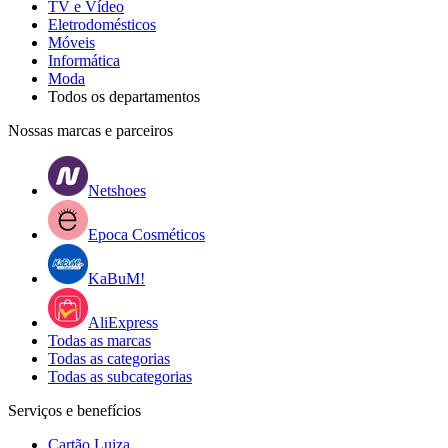
TV e Vídeo
Eletrodomésticos
Móveis
Informática
Moda
Todos os departamentos
Nossas marcas e parceiros
Netshoes
Epoca Cosméticos
KaBuM!
AliExpress
Todas as marcas
Todas as categorias
Todas as subcategorias
Serviços e benefícios
Cartão Luiza