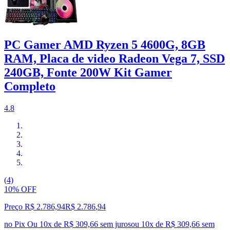
PC Gamer AMD Ryzen 5 4600G, 8GB
RAM, Placa de video Radeon Vega 7, SSD
240GB, Fonte 200W Kit Gamer
Completo
4.8
(4)
10% OFF
Preço R$ 2.786,94
R$
2.786
,
94
no Pix
Ou 10x de R$ 309,66 sem juros
ou
10
x de
R$ 309,66
sem