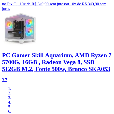
no Pix
Ou 10x de R$ 349,90 sem juros
ou
10
x de
R$ 349,90
sem
juros
PC Gamer Skill Aquarium, AMD Ryzen 7
5700G, 16GB , Radeon Vega 8, SSD
512GB M.2, Fonte 500w, Branco SKA053
3.7