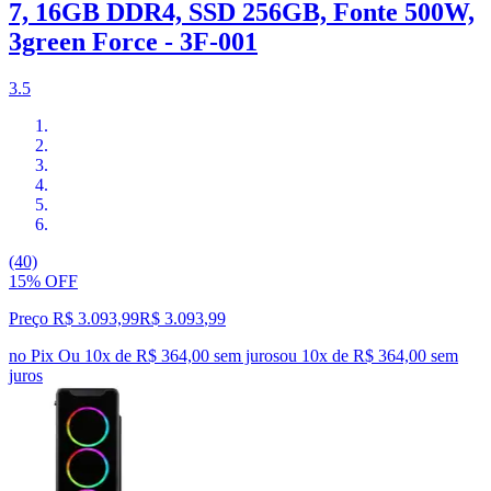
7, 16GB DDR4, SSD 256GB, Fonte 500W,
3green Force - 3F-001
3.5
(40)
15% OFF
Preço R$ 3.093,99
R$
3.093
,
99
no Pix
Ou 10x de R$ 364,00 sem juros
ou
10
x de
R$ 364,00
sem
juros