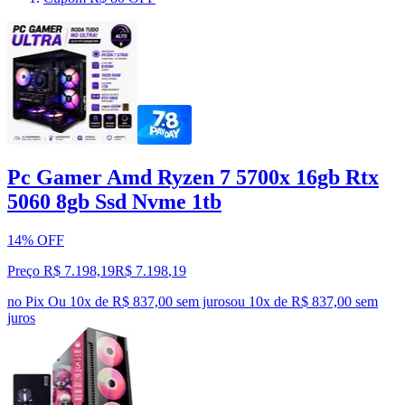
Pc Gamer Amd Ryzen 7 5700x 16gb Rtx
5060 8gb Ssd Nvme 1tb
14% OFF
Preço R$ 7.198,19
R$
7.198
,
19
no Pix
Ou 10x de R$ 837,00 sem juros
ou
10
x de
R$ 837,00
sem
juros