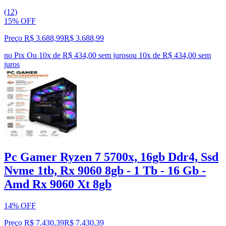
(12)
15% OFF
Preço R$ 3.688,99
R$
3.688
,
99
no Pix
Ou 10x de R$ 434,00 sem juros
ou
10
x de
R$ 434,00
sem
juros
Pc Gamer Ryzen 7 5700x, 16gb Ddr4, Ssd
Nvme 1tb, Rx 9060 8gb - 1 Tb - 16 Gb -
Amd Rx 9060 Xt 8gb
14% OFF
Preço R$ 7.430,39
R$
7.430
,
39