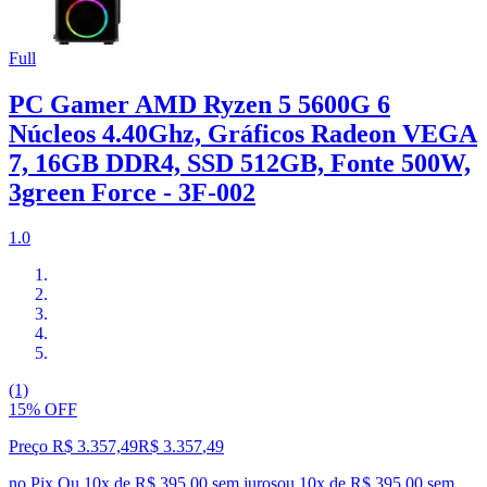
Full
PC Gamer AMD Ryzen 5 5600G 6
Núcleos 4.40Ghz, Gráficos Radeon VEGA
7, 16GB DDR4, SSD 512GB, Fonte 500W,
3green Force - 3F-002
1.0
(1)
15% OFF
Preço R$ 3.357,49
R$
3.357
,
49
no Pix
Ou 10x de R$ 395,00 sem juros
ou
10
x de
R$ 395,00
sem