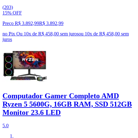
(203)
15% OFF
Preço R$ 3.892,99
R$
3.892
,
99
no Pix
Ou 10x de R$ 458,00 sem juros
ou
10
x de
R$ 458,00
sem
juros
Computador Gamer Completo AMD
Ryzen 5 5600G, 16GB RAM, SSD 512GB
Monitor 23.6 LED
5.0