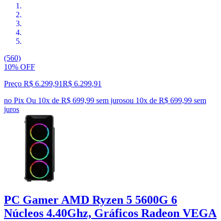
(560)
10% OFF
Preço R$ 6.299,91
R$
6.299
,
91
no Pix
Ou 10x de R$ 699,99 sem juros
ou
10
x de
R$ 699,99
sem
juros
PC Gamer AMD Ryzen 5 5600G 6
Núcleos 4.40Ghz, Gráficos Radeon VEGA