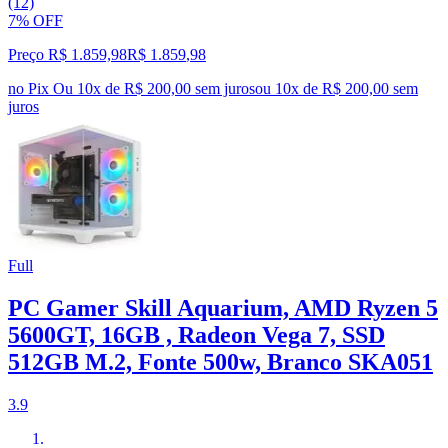
(12)
7% OFF
Preço R$ 1.859,98
R$
1.859
,
98
no Pix
Ou 10x de R$ 200,00 sem juros
ou
10
x de
R$ 200,00
sem
juros
Full
PC Gamer Skill Aquarium, AMD Ryzen 5
5600GT, 16GB , Radeon Vega 7, SSD
512GB M.2, Fonte 500w, Branco SKA051
3.9