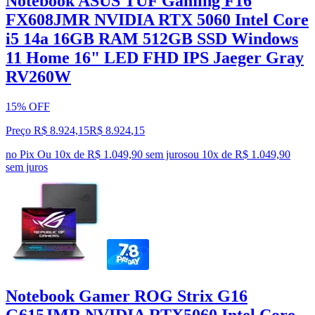
Notebook ASUS TUF Gaming F16
FX608JMR NVIDIA RTX 5060 Intel Core
i5 14a 16GB RAM 512GB SSD Windows
11 Home 16" LED FHD IPS Jaeger Gray
RV260W
15% OFF
Preço R$ 8.924,15
R$
8.924
,
15
no Pix
Ou 10x de R$ 1.049,90 sem juros
ou
10
x de
R$ 1.049,90
sem juros
Notebook Gamer ROG Strix G16
G615JMR NVIDIA RTX5060 Intel Core