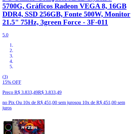
5700G, Gráficos Radeon VEGA 8, 16GB
DDR4, SSD 256GB, Fonte 500W, Monitor
21.5" 75Hz, 3green Force - 3F-011
5.0
(3)
15% OFF
Preço R$ 3.833,49
R$
3.833
,
49
no Pix
Ou 10x de R$ 451,00 sem juros
ou
10
x de
R$ 451,00
sem
juros