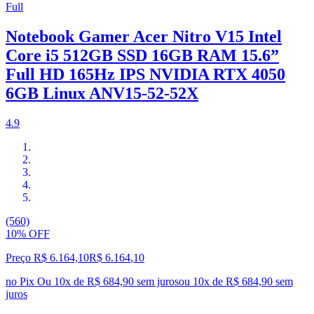
Full
Notebook Gamer Acer Nitro V15 Intel
Core i5 512GB SSD 16GB RAM 15.6”
Full HD 165Hz IPS NVIDIA RTX 4050
6GB Linux ANV15-52-52X
4.9
(560)
10% OFF
Preço R$ 6.164,10
R$
6.164
,
10
no Pix
Ou 10x de R$ 684,90 sem juros
ou
10
x de
R$ 684,90
sem
juros