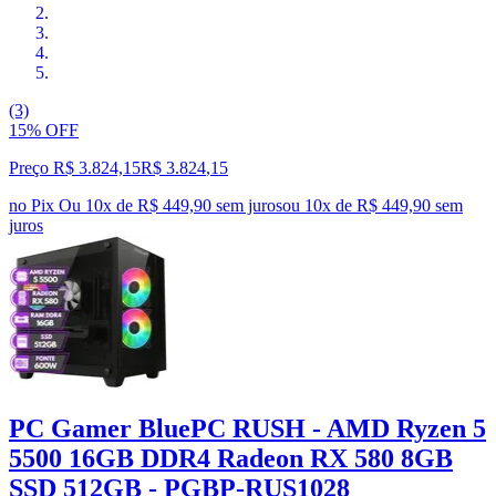
(3)
15% OFF
Preço R$ 3.824,15
R$
3.824
,
15
no Pix
Ou 10x de R$ 449,90 sem juros
ou
10
x de
R$ 449,90
sem
juros
PC Gamer BluePC RUSH - AMD Ryzen 5
5500 16GB DDR4 Radeon RX 580 8GB
SSD 512GB - PGBP-RUS1028