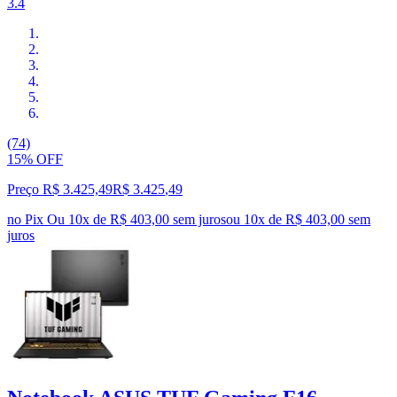
3.4
(74)
15% OFF
Preço R$ 3.425,49
R$
3.425
,
49
no Pix
Ou 10x de R$ 403,00 sem juros
ou
10
x de
R$ 403,00
sem
juros