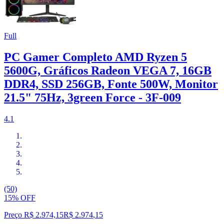
Full
PC Gamer Completo AMD Ryzen 5
5600G, Gráficos Radeon VEGA 7, 16GB
DDR4, SSD 256GB, Fonte 500W, Monitor
21.5" 75Hz, 3green Force - 3F-009
4.1
(50)
15% OFF
Preço R$ 2.974,15
R$
2.974
,
15