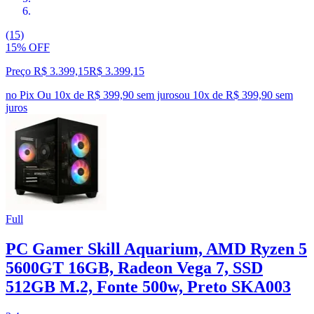
(15)
15% OFF
Preço R$ 3.399,15
R$
3.399
,
15
no Pix
Ou 10x de R$ 399,90 sem juros
ou
10
x de
R$ 399,90
sem
juros
Full
PC Gamer Skill Aquarium, AMD Ryzen 5
5600GT 16GB, Radeon Vega 7, SSD
512GB M.2, Fonte 500w, Preto SKA003