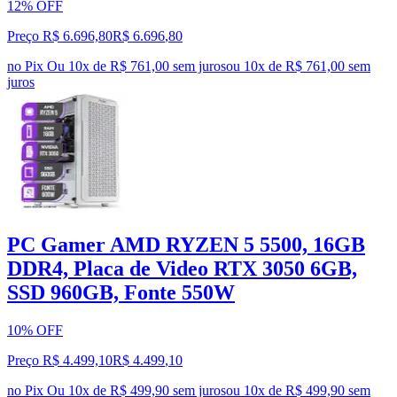
12% OFF
Preço R$ 6.696,80
R$
6.696
,
80
no Pix
Ou 10x de R$ 761,00 sem juros
ou
10
x de
R$ 761,00
sem
juros
PC Gamer AMD RYZEN 5 5500, 16GB
DDR4, Placa de Video RTX 3050 6GB,
SSD 960GB, Fonte 550W
10% OFF
Preço R$ 4.499,10
R$
4.499
,
10
no Pix
Ou 10x de R$ 499,90 sem juros
ou
10
x de
R$ 499,90
sem