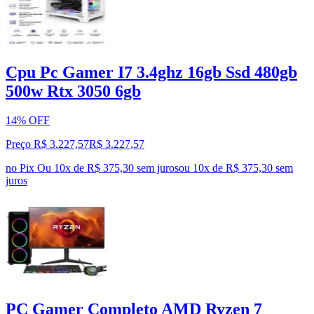
Cpu Pc Gamer I7 3.4ghz 16gb Ssd 480gb
500w Rtx 3050 6gb
14% OFF
Preço R$ 3.227,57
R$
3.227
,
57
no Pix
Ou 10x de R$ 375,30 sem juros
ou
10
x de
R$ 375,30
sem
juros
PC Gamer Completo AMD Ryzen 7