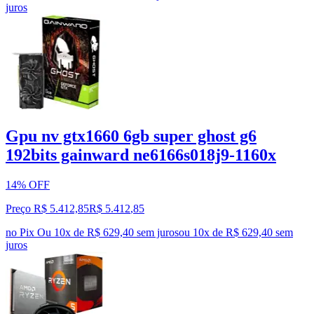
juros
Gpu nv gtx1660 6gb super ghost g6
192bits gainward ne6166s018j9-1160x
14% OFF
Preço R$ 5.412,85
R$
5.412
,
85
no Pix
Ou 10x de R$ 629,40 sem juros
ou
10
x de
R$ 629,40
sem
juros