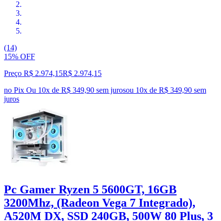
(14)
15% OFF
Preço R$ 2.974,15
R$
2.974
,
15
no Pix
Ou 10x de R$ 349,90 sem juros
ou
10
x de
R$ 349,90
sem
juros
Pc Gamer Ryzen 5 5600GT, 16GB
3200Mhz, (Radeon Vega 7 Integrado),
A520M DX, SSD 240GB, 500W 80 Plus, 3