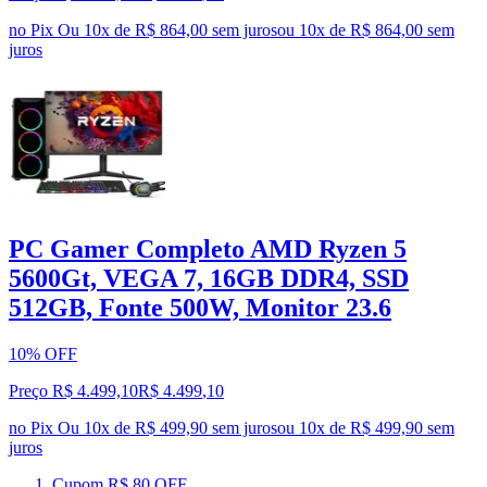
no Pix
Ou 10x de R$ 864,00 sem juros
ou
10
x de
R$ 864,00
sem
juros
PC Gamer Completo AMD Ryzen 5
5600Gt, VEGA 7, 16GB DDR4, SSD
512GB, Fonte 500W, Monitor 23.6
10% OFF
Preço R$ 4.499,10
R$
4.499
,
10
no Pix
Ou 10x de R$ 499,90 sem juros
ou
10
x de
R$ 499,90
sem
juros
Cupom R$ 80 OFF