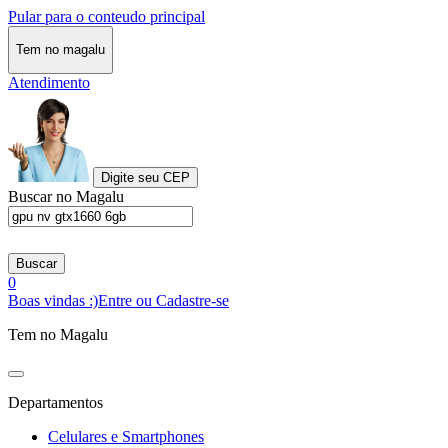
Pular para o conteudo principal
Tem no magalu
Atendimento
Digite seu CEP
Buscar no Magalu
Buscar
0
Boas vindas :)
Entre ou Cadastre-se
Tem no Magalu
Departamentos
Celulares e Smartphones