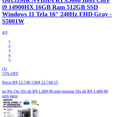
i9 14900HX 16GB Ram 512GB SSD
Windows 11 Tela 16" 240Hz FHD Gray -
S5001W
4.0
(3)
15% OFF
Preço R$ 12.749,15
R$
12.749
,
15
no Pix
Ou 10x de R$ 1.499,90 sem juros
ou
10
x de
R$ 1.499,90
sem juros