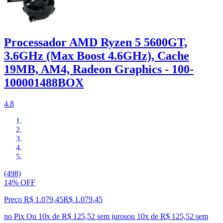
Processador AMD Ryzen 5 5600GT,
3.6GHz (Max Boost 4.6GHz), Cache
19MB, AM4, Radeon Graphics - 100-
100001488BOX
4.8
(498)
14% OFF
Preço R$ 1.079,45
R$
1.079
,
45
no Pix
Ou 10x de R$ 125,52 sem juros
ou
10
x de
R$ 125,52
sem