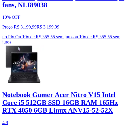
fans, NLI89038
10% OFF
Preço R$ 3.199,99
R$
3.199
,
99
no Pix
Ou 10x de R$ 355,55 sem juros
ou
10
x de
R$ 355,55
sem
juros
Notebook Gamer Acer Nitro V15 Intel
Core i5 512GB SSD 16GB RAM 165Hz
RTX 4050 6GB Linux ANV15-52-52X
4.9