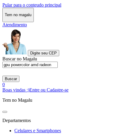
Pular para o conteudo principal
Tem no magalu
Atendimento
Digite seu CEP
Buscar no Magalu
Buscar
0
Boas vindas :)
Entre ou Cadastre-se
Tem no Magalu
Departamentos
Celulares e Smartphones