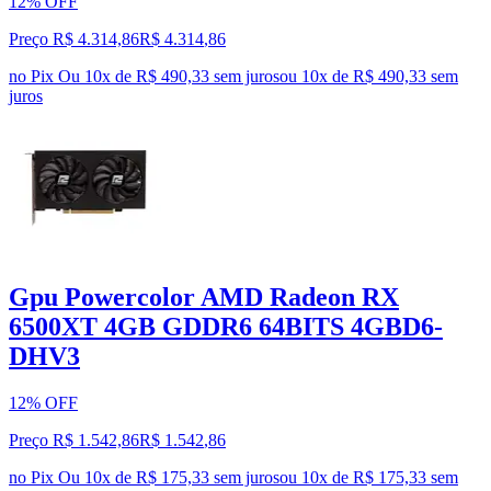
12% OFF
Preço R$ 4.314,86
R$
4.314
,
86
no Pix
Ou 10x de R$ 490,33 sem juros
ou
10
x de
R$ 490,33
sem
juros
Gpu Powercolor AMD Radeon RX
6500XT 4GB GDDR6 64BITS 4GBD6-
DHV3
12% OFF
Preço R$ 1.542,86
R$
1.542
,
86
no Pix
Ou 10x de R$ 175,33 sem juros
ou
10
x de
R$ 175,33
sem