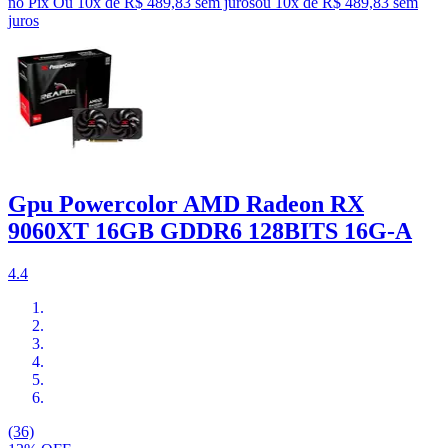
no Pix
Ou 10x de R$ 489,83 sem juros
ou
10
x de
R$ 489,83
sem
juros
Gpu Powercolor AMD Radeon RX
9060XT 16GB GDDR6 128BITS 16G-A
4.4
(36)