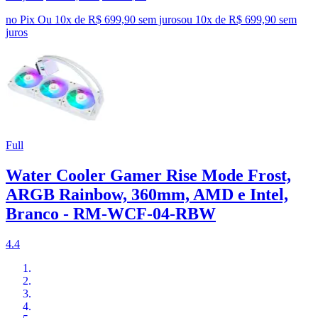
no Pix
Ou 10x de R$ 699,90 sem juros
ou
10
x de
R$ 699,90
sem
juros
Full
Water Cooler Gamer Rise Mode Frost,
ARGB Rainbow, 360mm, AMD e Intel,
Branco - RM-WCF-04-RBW
4.4