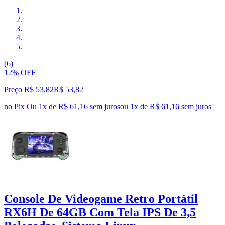
(6)
12% OFF
Preço R$ 53,82
R$
53
,
82
no Pix
Ou 1x de R$ 61,16 sem juros
ou
1
x de
R$ 61,16
sem juros
Console De Videogame Retro Portátil
RX6H De 64GB Com Tela IPS De 3,5