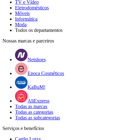
TV e Vídeo
Eletrodomésticos
Móveis
Informática
Moda
Todos os departamentos
Nossas marcas e parceiros
Netshoes
Epoca Cosméticos
KaBuM!
AliExpress
Todas as marcas
Todas as categorias
Todas as subcategorias
Serviços e benefícios
Cartão Luiza