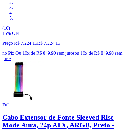
(10)
15% OFF
Preço R$ 7.224,15
R$
7.224
,
15
no Pix
Ou 10x de R$ 849,90 sem juros
ou
10
x de
R$ 849,90
sem
juros
Full
Cabo Extensor de Fonte Sleeved Rise
Mode Aura, 24p ATX, ARGB, Preto -