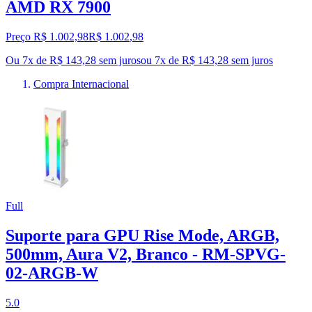
AMD RX 7900
Preço R$ 1.002,98
R$
1.002
,
98
Ou 7x de R$ 143,28 sem juros
ou
7
x de
R$ 143,28
sem juros
Compra Internacional
Full
Suporte para GPU Rise Mode, ARGB,
500mm, Aura V2, Branco - RM-SPVG-
02-ARGB-W
5.0