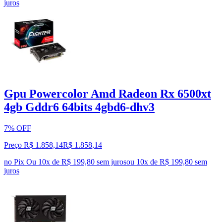
juros
Gpu Powercolor Amd Radeon Rx 6500xt
4gb Gddr6 64bits 4gbd6-dhv3
7% OFF
Preço R$ 1.858,14
R$
1.858
,
14
no Pix
Ou 10x de R$ 199,80 sem juros
ou
10
x de
R$ 199,80
sem
juros