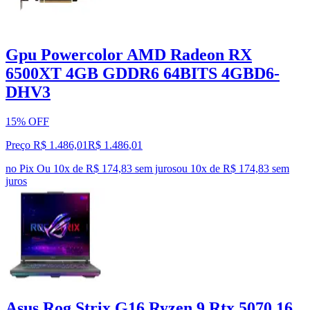
Gpu Powercolor AMD Radeon RX
6500XT 4GB GDDR6 64BITS 4GBD6-
DHV3
15% OFF
Preço R$ 1.486,01
R$
1.486
,
01
no Pix
Ou 10x de R$ 174,83 sem juros
ou
10
x de
R$ 174,83
sem
juros
Asus Rog Strix G16 Ryzen 9 Rtx 5070 16