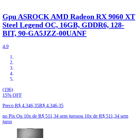
Gpu ASROCK AMD Radeon RX 9060 XT
Steel Legend OC, 16GB, GDDR6, 128-
BIT, 90-GA5JZZ-00UANF
4.9
(196)
15% OFF
Preço R$ 4.346,35
R$
4.346
,
35
no Pix
Ou 10x de R$ 511,34 sem juros
ou
10
x de
R$ 511,34
sem
juros