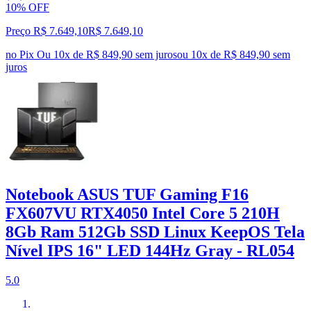
10% OFF
Preço R$ 7.649,10
R$
7.649
,
10
no Pix
Ou 10x de R$ 849,90 sem juros
ou
10
x de
R$ 849,90
sem
juros
Notebook ASUS TUF Gaming F16
FX607VU RTX4050 Intel Core 5 210H
8Gb Ram 512Gb SSD Linux KeepOS Tela
Nível IPS 16" LED 144Hz Gray - RL054
5.0