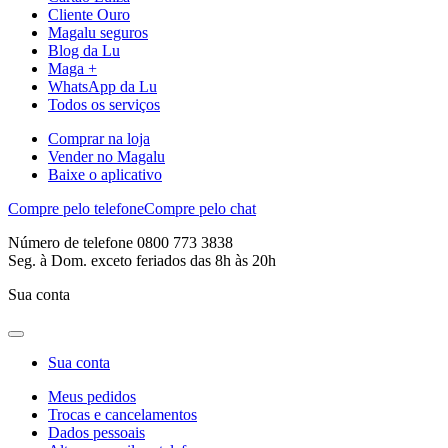
Cliente Ouro
Magalu seguros
Blog da Lu
Maga +
WhatsApp da Lu
Todos os serviços
Comprar na loja
Vender no Magalu
Baixe o aplicativo
Compre pelo telefone
Compre pelo chat
Número de telefone 0800 773 3838
Seg. à Dom. exceto feriados das 8h às 20h
Sua conta
Sua conta
Meus pedidos
Trocas e cancelamentos
Dados pessoais