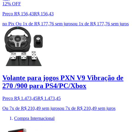
12% OFF
Preço R$ 156,43
R$
156
,
43
no Pix
Ou 1x de R$ 177,76 sem juros
ou
1
x de
R$ 177,76
sem juros
Volante para jogos PXN V9 Vibração de
270 /900 para PS4/PC/Xbox
Preço R$ 1.473,45
R$
1.473
,
45
Ou 7x de R$ 210,49 sem juros
ou
7
x de
R$ 210,49
sem juros
Compra Internacional