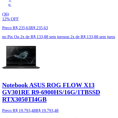
(36)
12% OFF
Preço R$ 235,63
R$
235
,
63
no Pix
Ou 2x de R$ 133,88 sem juros
ou
2
x de
R$ 133,88
sem juros
Notebook ASUS ROG FLOW X13
GV301RE R9-6900HS/16G/1TBSSD
RTX3050TI4GB
Preço R$ 19.793,48
R$
19.793
,
48