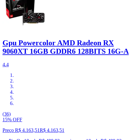
Gpu Powercolor AMD Radeon RX
9060XT 16GB GDDR6 128BITS 16G-A
4.4
(36)
15% OFF
Preço R$ 4.163,51
R$
4.163
,
51