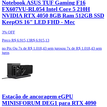
Notebook ASUS TUF Gaming F16
FX607VU-RL054 Intel Core 5 210H
NVIDIA RTX 4050 8GB Ram 512GB SSD
KeepOS 16" LED FHD - Mec
3% OFF
Preço R$ 6.915,13
R$
6.915
,
13
no Pix
Ou 7x de R$ 1.018,43 sem juros
ou
7
x de
R$ 1.018,43
sem
juros
Estação de ancoragem eGPU
MINISFORUM DEG1 para RTX 4090