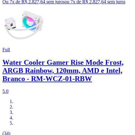
Ou 7x de R$ 2.827,64 sem juros
ou
7
x de
R$ 2.827,64
sem juros
Full
Water Cooler Gamer Rise Mode Frost,
ARGB Rainbow, 120mm, AMD e Intel,
Branco - RM-WCZ-01-RBW
5.0
(34)