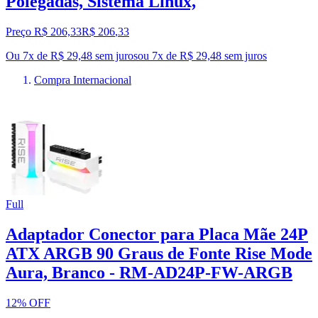
Polegadas, Sistema Linux,
Preço R$ 206,33
R$
206
,
33
Ou 7x de R$ 29,48 sem juros
ou
7
x de
R$ 29,48
sem juros
Compra Internacional
Full
Adaptador Conector para Placa Mãe 24P
ATX ARGB 90 Graus de Fonte Rise Mode
Aura, Branco - RM-AD24P-FW-ARGB
12% OFF