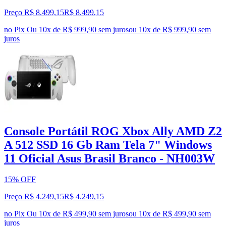
Preço R$ 8.499,15
R$
8.499
,
15
no Pix
Ou 10x de R$ 999,90 sem juros
ou
10
x de
R$ 999,90
sem
juros
Console Portátil ROG Xbox Ally AMD Z2
A 512 SSD 16 Gb Ram Tela 7" Windows
11 Oficial Asus Brasil Branco - NH003W
15% OFF
Preço R$ 4.249,15
R$
4.249
,
15
no Pix
Ou 10x de R$ 499,90 sem juros
ou
10
x de
R$ 499,90
sem
juros