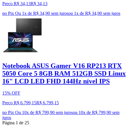
Preço R$ 34,13
R$
34
,
13
no Pix
Ou 1x de R$ 34,90 sem juros
ou
1
x de
R$ 34,90
sem juros
Notebook ASUS Gamer V16 RP213 RTX
5050 Core 5 8GB RAM 512GB SSD Linux
16" LCD LED FHD 144Hz nível IPS
15% OFF
Preço R$ 6.799,15
R$
6.799
,
15
no Pix
Ou 10x de R$ 799,90 sem juros
ou
10
x de
R$ 799,90
sem
juros
Página
1
de
25