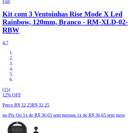
Full
Kit com 3 Ventoinhas Rise Mode X Led
Rainbow, 120mm, Branco - RM-XLD-02-
RBW
4.7
(15)
12% OFF
Preço R$ 32,25
R$
32
,
25
no Pix
Ou 1x de R$ 36,65 sem juros
ou
1
x de
R$ 36,65
sem juros