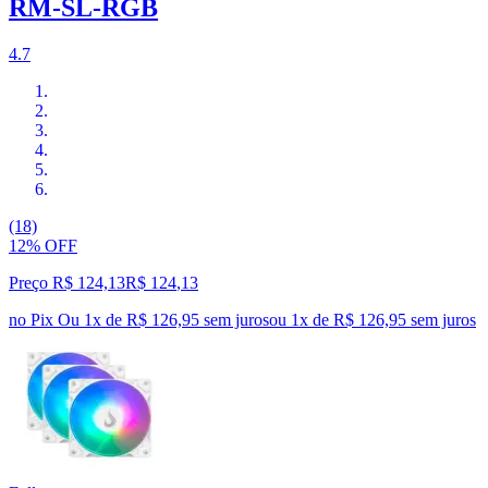
RM-SL-RGB
4.7
(18)
12% OFF
Preço R$ 124,13
R$
124
,
13
no Pix
Ou 1x de R$ 126,95 sem juros
ou
1
x de
R$ 126,95
sem juros