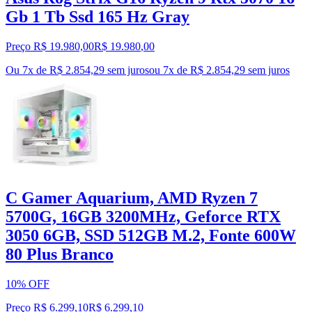
Gb 1 Tb Ssd 165 Hz Gray
Preço R$ 19.980,00
R$
19.980
,
00
Ou 7x de R$ 2.854,29 sem juros
ou
7
x de
R$ 2.854,29
sem juros
C Gamer Aquarium, AMD Ryzen 7
5700G, 16GB 3200MHz, Geforce RTX
3050 6GB, SSD 512GB M.2, Fonte 600W
80 Plus Branco
10% OFF
Preço R$ 6.299,10
R$
6.299
,
10