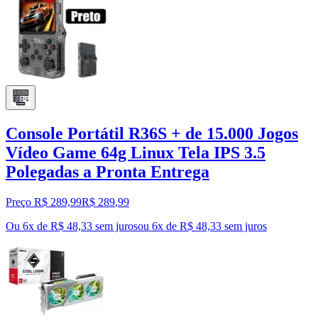
Console Portátil R36S + de 15.000 Jogos
Vídeo Game 64g Linux Tela IPS 3.5
Polegadas a Pronta Entrega
Preço R$ 289,99
R$
289
,
99
Ou 6x de R$ 48,33 sem juros
ou
6
x de
R$ 48,33
sem juros