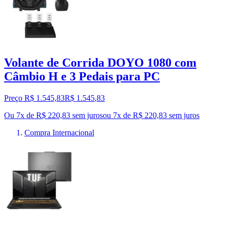
Volante de Corrida DOYO 1080 com
Câmbio H e 3 Pedais para PC
Preço R$ 1.545,83
R$
1.545
,
83
Ou 7x de R$ 220,83 sem juros
ou
7
x de
R$ 220,83
sem juros
Compra Internacional