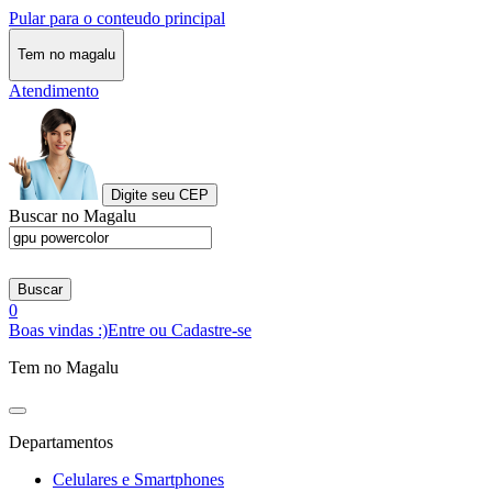
Pular para o conteudo principal
Tem no magalu
Atendimento
Digite seu CEP
Buscar no Magalu
Buscar
0
Boas vindas :)
Entre ou Cadastre-se
Tem no Magalu
Departamentos
Celulares e Smartphones