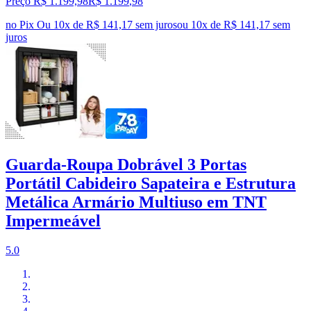
Preço R$ 1.199,98
R$
1.199
,
98
no Pix
Ou 10x de R$ 141,17 sem juros
ou
10
x de
R$ 141,17
sem
juros
Guarda-Roupa Dobrável 3 Portas
Portátil Cabideiro Sapateira e Estrutura
Metálica Armário Multiuso em TNT
Impermeável
5.0