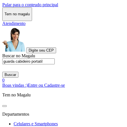
Pular para o conteudo principal
Tem no magalu
Atendimento
Digite seu CEP
Buscar no Magalu
Buscar
0
Boas vindas :)
Entre ou Cadastre-se
Tem no Magalu
Departamentos
Celulares e Smartphones