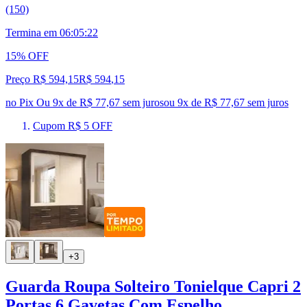
(150)
Termina em
06:05:21
15% OFF
Preço R$ 594,15
R$
594
,
15
no Pix
Ou 9x de R$ 77,67 sem juros
ou
9
x de
R$ 77,67
sem juros
Cupom R$ 5 OFF
+3
Guarda Roupa Solteiro Tonielque Capri 2
Portas 6 Gavetas Com Espelho