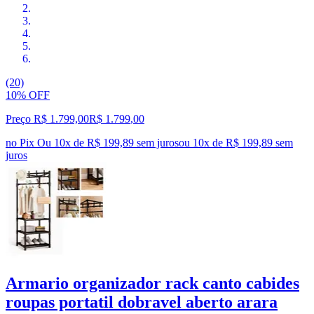
(20)
10% OFF
Preço R$ 1.799,00
R$
1.799
,
00
no Pix
Ou 10x de R$ 199,89 sem juros
ou
10
x de
R$ 199,89
sem
juros
Armario organizador rack canto cabides
roupas portatil dobravel aberto arara