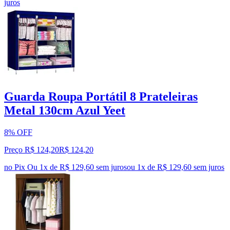
juros
Guarda Roupa Portátil 8 Prateleiras
Metal 130cm Azul Yeet
8% OFF
Preço R$ 124,20
R$
124
,
20
no Pix
Ou 1x de R$ 129,60 sem juros
ou
1
x de
R$ 129,60
sem juros