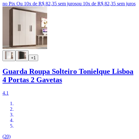
no Pix
Ou 10x de R$ 82,35 sem juros
ou
10
x de
R$ 82,35
sem juros
+1
Guarda Roupa Solteiro Tonielque Lisboa
4 Portas 2 Gavetas
4.1
(20)