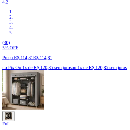
4.2
(30)
5% OFF
Preço R$ 114,81
R$
114
,
81
no Pix
Ou 1x de R$ 120,85 sem juros
ou
1
x de
R$ 120,85
sem juros
Full