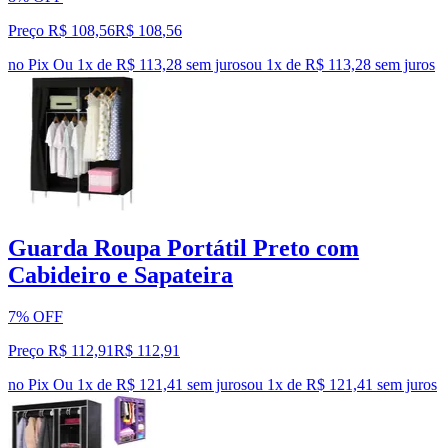
Preço R$ 108,56
R$
108
,
56
no Pix
Ou 1x de R$ 113,28 sem juros
ou
1
x de
R$ 113,28
sem juros
Guarda Roupa Portátil Preto com
Cabideiro e Sapateira
7% OFF
Preço R$ 112,91
R$
112
,
91
no Pix
Ou 1x de R$ 121,41 sem juros
ou
1
x de
R$ 121,41
sem juros