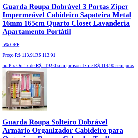
Guarda Roupa Dobrável 3 Portas Zíper
Impermeável Cabideiro Sapateira Metal
16mm 165cm Quarto Closet Lavanderia
Apartamento Portátil
5% OFF
Preço R$ 113,91
R$
113
,
91
no Pix
Ou 1x de R$ 119,90 sem juros
ou
1
x de
R$ 119,90
sem juros
Guarda Roupa Solteiro Dobrável
Armário Organizador Cabideiro para