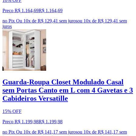
10% OFF
Preço R$ 1.164,69
R$
1.164
,
69
no Pix
Ou 10x de R$ 129,41 sem juros
ou
10
x de
R$ 129,41
sem
juros
Guarda-Roupa Closet Modulado Casal
sem Portas Canto em L com 4 Gavetas e 3
Cabideiros Versatille
15% OFF
Preço R$ 1.199,98
R$
1.199
,
98
no Pix
Ou 10x de R$ 141,17 sem juros
ou
10
x de
R$ 141,17
sem