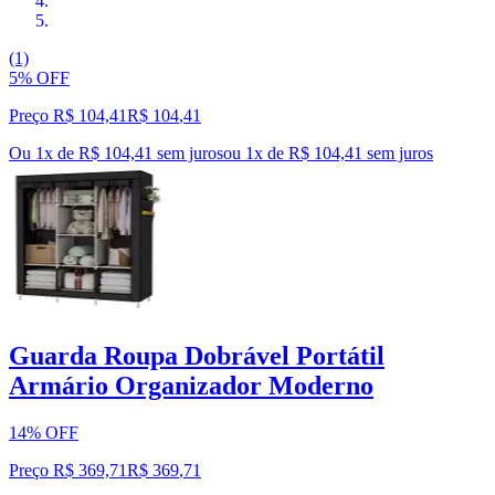
(1)
5% OFF
Preço R$ 104,41
R$
104
,
41
Ou 1x de R$ 104,41 sem juros
ou
1
x de
R$ 104,41
sem juros
Guarda Roupa Dobrável Portátil
Armário Organizador Moderno
14% OFF
Preço R$ 369,71
R$
369
,
71