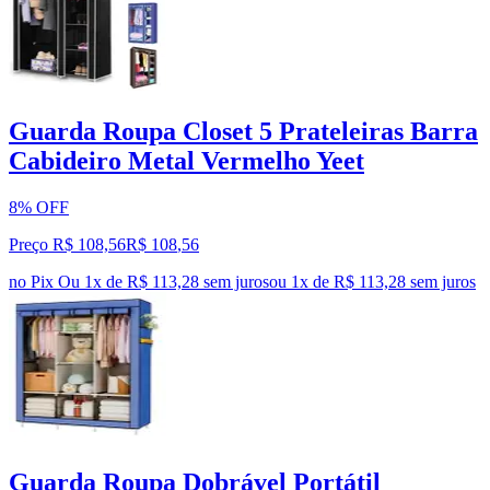
Guarda Roupa Closet 5 Prateleiras Barra
Cabideiro Metal Vermelho Yeet
8% OFF
Preço R$ 108,56
R$
108
,
56
no Pix
Ou 1x de R$ 113,28 sem juros
ou
1
x de
R$ 113,28
sem juros
Guarda Roupa Dobrável Portátil