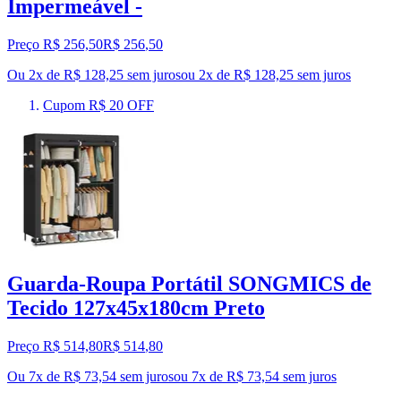
Impermeável -
Preço R$ 256,50
R$
256
,
50
Ou 2x de R$ 128,25 sem juros
ou
2
x de
R$ 128,25
sem juros
Cupom R$ 20 OFF
Guarda-Roupa Portátil SONGMICS de
Tecido 127x45x180cm Preto
Preço R$ 514,80
R$
514
,
80
Ou 7x de R$ 73,54 sem juros
ou
7
x de
R$ 73,54
sem juros