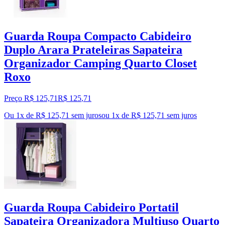
Guarda Roupa Compacto Cabideiro
Duplo Arara Prateleiras Sapateira
Organizador Camping Quarto Closet
Roxo
Preço R$ 125,71
R$
125
,
71
Ou 1x de R$ 125,71 sem juros
ou
1
x de
R$ 125,71
sem juros
Guarda Roupa Cabideiro Portatil
Sapateira Organizadora Multiuso Quarto