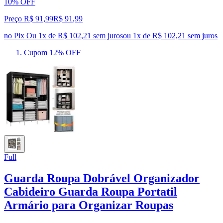
10% OFF
Preço R$ 91,99
R$
91
,
99
no Pix
Ou 1x de R$ 102,21 sem juros
ou
1
x de
R$ 102,21
sem juros
Cupom 12% OFF
Full
Guarda Roupa Dobrável Organizador
Cabideiro Guarda Roupa Portatil
Armário para Organizar Roupas