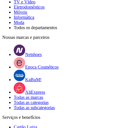
TV e Vídeo
Eletrodomésticos
Móveis
Informática
Moda
Todos os departamentos
Nossas marcas e parceiros
Netshoes
Epoca Cosméticos
KaBuM!
AliExpress
Todas as marcas
Todas as categorias
Todas as subcategorias
Serviços e benefícios
Cartão Luiza