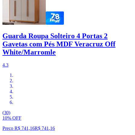
Guarda Roupa Solteiro 4 Portas 2
Gavetas com Pés MDF Veracruz Off
White/Marromle
4.3
(30)
10% OFF
Preço R$ 741,16
R$
741
,
16