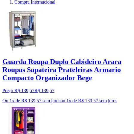
Compra Internacional
Guarda Roupa Duplo Cabideiro Arara
Roupas Sapateira Prateleiras Armario
Compacto Organizador Bege
Preço R$ 139,57
R$
139
,
57
Ou 1x de R$ 139,57 sem juros
ou
1
x de
R$ 139,57
sem juros