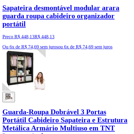
Sapateira desmontável modular arara
guarda roupa cabideiro organizador
portátil
Preço R$ 448,13
R$
448
,
13
Ou 6x de R$ 74,69 sem juros
ou
6
x de
R$ 74,69
sem juros
Guarda-Roupa Dobrável 3 Portas
Portátil Cabideiro Sapateira e Estrutura
Metálica Armário Multiuso em TNT