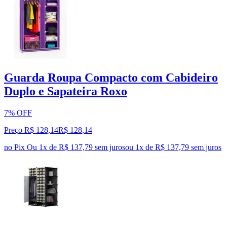
Guarda Roupa Compacto com Cabideiro
Duplo e Sapateira Roxo
7% OFF
Preço R$ 128,14
R$
128
,
14
no Pix
Ou 1x de R$ 137,79 sem juros
ou
1
x de
R$ 137,79
sem juros