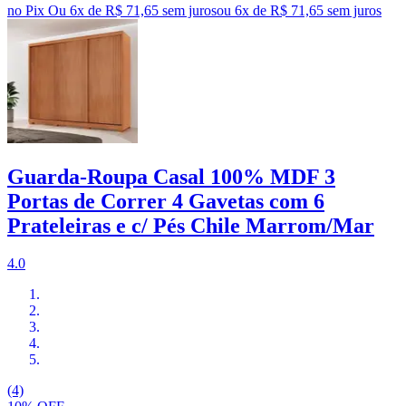
no Pix
Ou 6x de R$ 71,65 sem juros
ou
6
x de
R$ 71,65
sem juros
Guarda-Roupa Casal 100% MDF 3
Portas de Correr 4 Gavetas com 6
Prateleiras e c/ Pés Chile Marrom/Mar
4.0
(4)