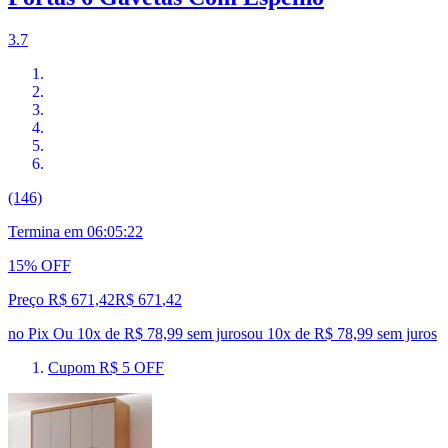
3.7
(146)
Termina em
06:05:21
15% OFF
Preço R$ 671,42
R$
671
,
42
no Pix
Ou 10x de R$ 78,99 sem juros
ou
10
x de
R$ 78,99
sem juros
Cupom R$ 5 OFF