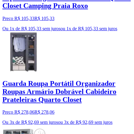
Closet Camping Praia Roxo
Preço R$ 105,33
R$
105
,
33
Ou 1x de R$ 105,33 sem juros
ou
1
x de
R$ 105,33
sem juros
Guarda Roupa Portátil Organizador
Roupas Armário Dobrável Cabideiro
Prateleiras Quarto Closet
Preço R$ 278,06
R$
278
,
06
Ou 3x de R$ 92,69 sem juros
ou
3
x de
R$ 92,69
sem juros