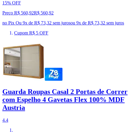
15% OFF
Preço R$ 560,92
R$
560
,
92
no Pix
Ou 9x de R$ 73,32 sem juros
ou
9
x de
R$ 73,32
sem juros
Cupom R$ 5 OFF
Guarda Roupas Casal 2 Portas de Correr
com Espelho 4 Gavetas Flex 100% MDF
Austria
4.4