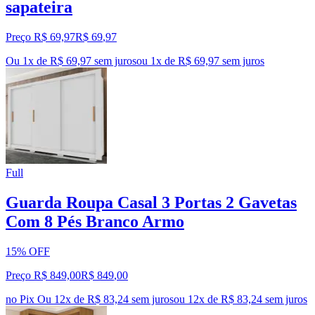
sapateira
Preço R$ 69,97
R$
69
,
97
Ou 1x de R$ 69,97 sem juros
ou
1
x de
R$ 69,97
sem juros
Full
Guarda Roupa Casal 3 Portas 2 Gavetas
Com 8 Pés Branco Armo
15% OFF
Preço R$ 849,00
R$
849
,
00
no Pix
Ou 12x de R$ 83,24 sem juros
ou
12
x de
R$ 83,24
sem juros