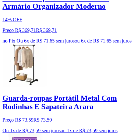
Armário Organizador Moderno
14% OFF
Preço R$ 369,71
R$
369
,
71
no Pix
Ou 6x de R$ 71,65 sem juros
ou
6
x de
R$ 71,65
sem juros
Guarda-roupas Portátil Metal Com
Rodinhas E Sapateira Arara
Preço R$ 73,59
R$
73
,
59
Ou 1x de R$ 73,59 sem juros
ou
1
x de
R$ 73,59
sem juros