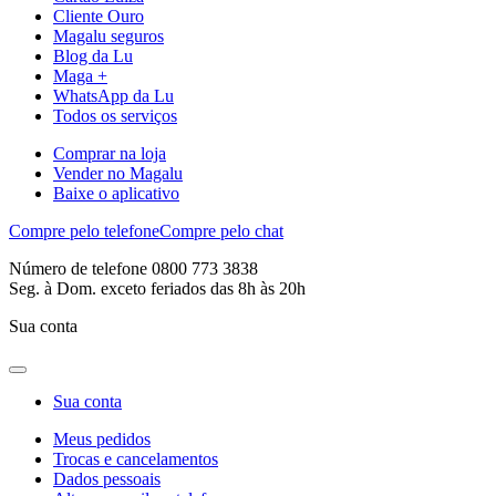
Cliente Ouro
Magalu seguros
Blog da Lu
Maga +
WhatsApp da Lu
Todos os serviços
Comprar na loja
Vender no Magalu
Baixe o aplicativo
Compre pelo telefone
Compre pelo chat
Número de telefone 0800 773 3838
Seg. à Dom. exceto feriados das 8h às 20h
Sua conta
Sua conta
Meus pedidos
Trocas e cancelamentos
Dados pessoais