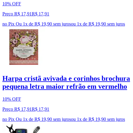
10% OFF
Preço R$ 17,91
R$
17
,
91
no Pix
Ou 1x de R$ 19,90 sem juros
ou
1
x de
R$ 19,90
sem juros
Harpa cristã avivada e corinhos brochura
pequena letra maior refrão em vermelho
10% OFF
Preço R$ 17,91
R$
17
,
91
no Pix
Ou 1x de R$ 19,90 sem juros
ou
1
x de
R$ 19,90
sem juros