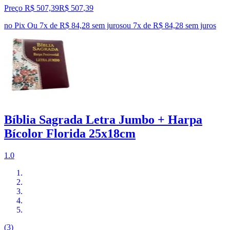
Preço R$ 507,39
R$
507
,
39
no Pix
Ou 7x de R$ 84,28 sem juros
ou
7
x de
R$ 84,28
sem juros
Bíblia Sagrada Letra Jumbo + Harpa
Bícolor Florida 25x18cm
1.0
(3)