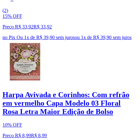
(2)
15% OFF
Preço R$ 33,92
R$
33
,
92
no Pix
Ou 1x de R$ 39,90 sem juros
ou
1
x de
R$ 39,90
sem juros
Harpa Avivada e Corinhos: Com refrão
em vermelho Capa Modelo 03 Floral
Rosa Letra Maior Edição de Bolso
10% OFF
Preço R$ 8,99
R$
8
,
99