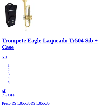
Trompete Eagle Laqueado Tr504 Sib +
Case
5.0
(4)
7% OFF
Preço R$ 1.855,35
R$
1.855
,
35