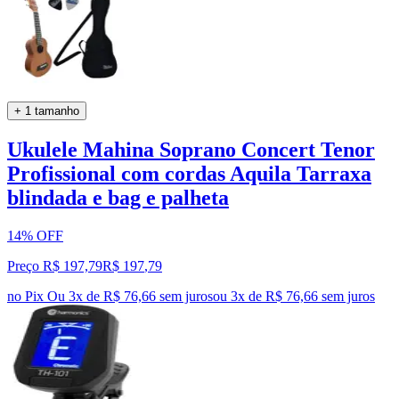
+ 1 tamanho
Ukulele Mahina Soprano Concert Tenor
Profissional com cordas Aquila Tarraxa
blindada e bag e palheta
14% OFF
Preço R$ 197,79
R$
197
,
79
no Pix
Ou 3x de R$ 76,66 sem juros
ou
3
x de
R$ 76,66
sem juros