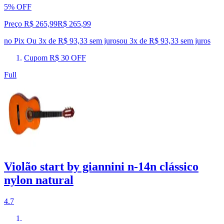
5% OFF
Preço R$ 265,99
R$
265
,
99
no Pix
Ou 3x de R$ 93,33 sem juros
ou
3
x de
R$ 93,33
sem juros
Cupom R$ 30 OFF
Full
Violão start by giannini n-14n clássico
nylon natural
4.7