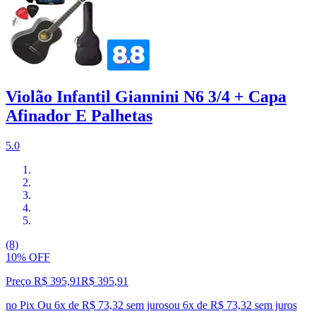
Violão Infantil Giannini N6 3/4 + Capa
Afinador E Palhetas
5.0
(8)
10% OFF
Preço R$ 395,91
R$
395
,
91
no Pix
Ou 6x de R$ 73,32 sem juros
ou
6
x de
R$ 73,32
sem juros