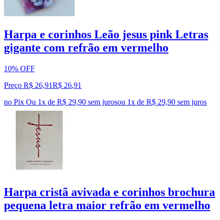
Harpa e corinhos Leão jesus pink Letras
gigante com refrão em vermelho
10% OFF
Preço R$ 26,91
R$
26
,
91
no Pix
Ou 1x de R$ 29,90 sem juros
ou
1
x de
R$ 29,90
sem juros
Harpa cristã avivada e corinhos brochura
pequena letra maior refrão em vermelho