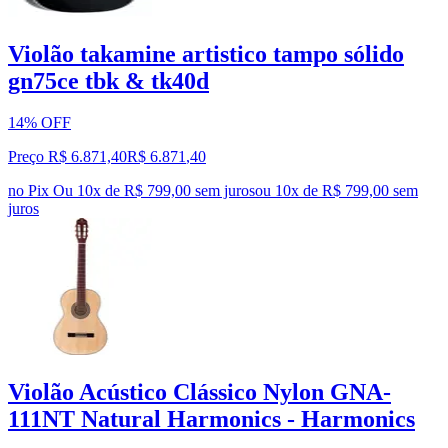
Violão takamine artistico tampo sólido
gn75ce tbk & tk40d
14% OFF
Preço R$ 6.871,40
R$
6.871
,
40
no Pix
Ou 10x de R$ 799,00 sem juros
ou
10
x de
R$ 799,00
sem
juros
Violão Acústico Clássico Nylon GNA-
111NT Natural Harmonics - Harmonics