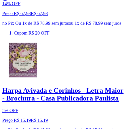
14% OFF
Preço R$ 67,93
R$
67
,
93
no Pix
Ou 1x de R$ 78,99 sem juros
ou
1
x de
R$ 78,99
sem juros
Cupom R$ 20 OFF
Harpa Avivada e Corinhos - Letra Maior
- Brochura - Casa Publicadora Paulista
5% OFF
Preço R$ 15,19
R$
15
,
19