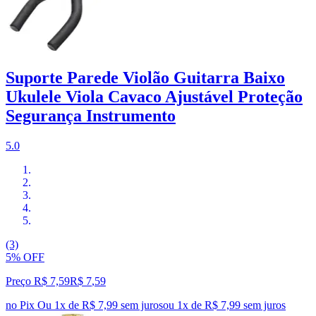
Suporte Parede Violão Guitarra Baixo
Ukulele Viola Cavaco Ajustável Proteção
Segurança Instrumento
5.0
(3)
5% OFF
Preço R$ 7,59
R$
7
,
59
no Pix
Ou 1x de R$ 7,99 sem juros
ou
1
x de
R$ 7,99
sem juros