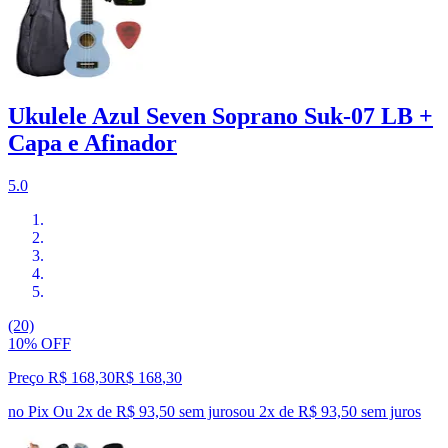
Ukulele Azul Seven Soprano Suk-07 LB +
Capa e Afinador
5.0
(20)
10% OFF
Preço R$ 168,30
R$
168
,
30
no Pix
Ou 2x de R$ 93,50 sem juros
ou
2
x de
R$ 93,50
sem juros