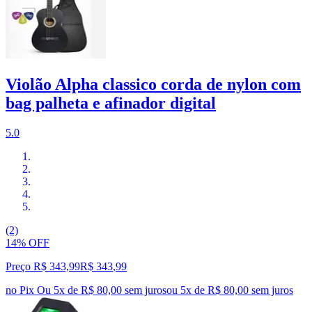
Violão Alpha classico corda de nylon com
bag palheta e afinador digital
5.0
(2)
14% OFF
Preço R$ 343,99
R$
343
,
99
no Pix
Ou 5x de R$ 80,00 sem juros
ou
5
x de
R$ 80,00
sem juros