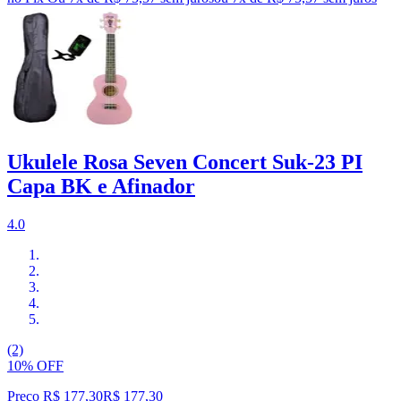
Ukulele Rosa Seven Concert Suk-23 PI
Capa BK e Afinador
4.0
(2)
10% OFF
Preço R$ 177,30
R$
177
,
30