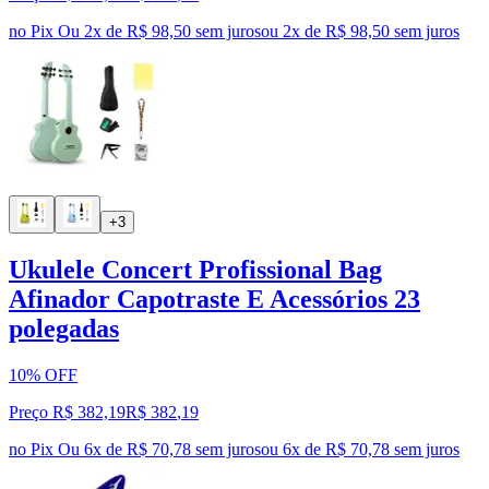
no Pix
Ou 2x de R$ 98,50 sem juros
ou
2
x de
R$ 98,50
sem juros
+3
Ukulele Concert Profissional Bag
Afinador Capotraste E Acessórios 23
polegadas
10% OFF
Preço R$ 382,19
R$
382
,
19
no Pix
Ou 6x de R$ 70,78 sem juros
ou
6
x de
R$ 70,78
sem juros