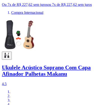
Ou 7x de R$ 227,62 sem juros
ou
7
x de
R$ 227,62
sem juros
Compra Internacional
Ukulele Acústico Soprano Com Capa
Afinador Palhetas Makanu
4.5