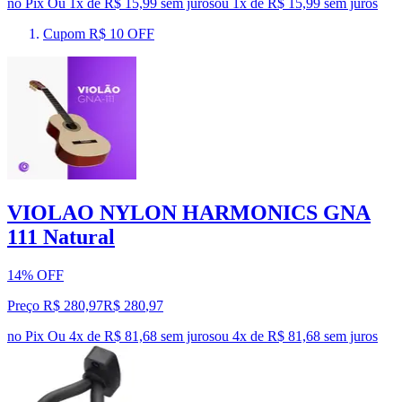
no Pix
Ou 1x de R$ 15,99 sem juros
ou
1
x de
R$ 15,99
sem juros
Cupom R$ 10 OFF
VIOLAO NYLON HARMONICS GNA
111 Natural
14% OFF
Preço R$ 280,97
R$
280
,
97
no Pix
Ou 4x de R$ 81,68 sem juros
ou
4
x de
R$ 81,68
sem juros