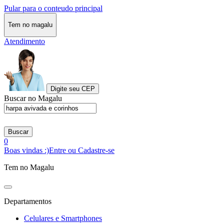
Pular para o conteudo principal
Tem no magalu
Atendimento
Digite seu CEP
Buscar no Magalu
Buscar
0
Boas vindas :)
Entre ou Cadastre-se
Tem no Magalu
Departamentos
Celulares e Smartphones