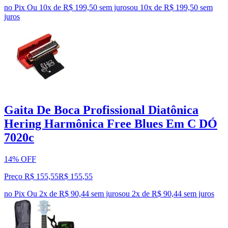
no Pix
Ou 10x de R$ 199,50 sem juros
ou
10
x de
R$ 199,50
sem
juros
Gaita De Boca Profissional Diatônica
Hering Harmônica Free Blues Em C DÓ
7020c
14% OFF
Preço R$ 155,55
R$
155
,
55
no Pix
Ou 2x de R$ 90,44 sem juros
ou
2
x de
R$ 90,44
sem juros