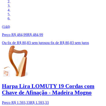
(144)
Preço R$ 484,99
R$
484
,
99
Ou 6x de R$ 80,83 sem juros
ou
6
x de
R$ 80,83
sem juros
Harpa Lira LOMUTY 19 Cordas com
Chave de Afinação - Madeira Mogno
Preço R$ 1.593,33
R$
1.593
,
33