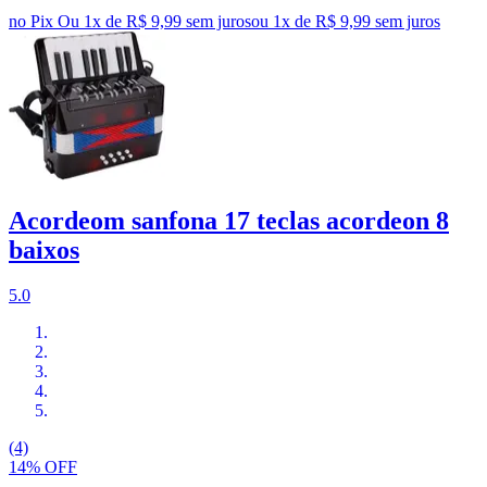
no Pix
Ou 1x de R$ 9,99 sem juros
ou
1
x de
R$ 9,99
sem juros
Acordeom sanfona 17 teclas acordeon 8
baixos
5.0
(4)
14% OFF