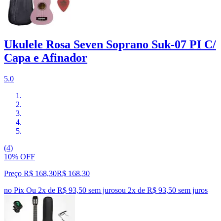
Ukulele Rosa Seven Soprano Suk-07 PI C/
Capa e Afinador
5.0
(4)
10% OFF
Preço R$ 168,30
R$
168
,
30
no Pix
Ou 2x de R$ 93,50 sem juros
ou
2
x de
R$ 93,50
sem juros