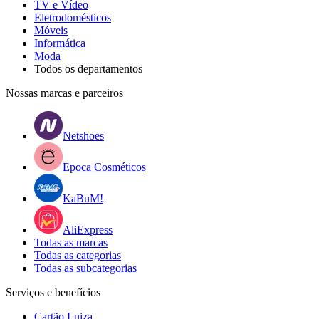
TV e Vídeo
Eletrodomésticos
Móveis
Informática
Moda
Todos os departamentos
Nossas marcas e parceiros
Netshoes
Epoca Cosméticos
KaBuM!
AliExpress
Todas as marcas
Todas as categorias
Todas as subcategorias
Serviços e benefícios
Cartão Luiza