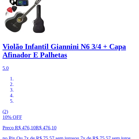
Violão Infantil Giannini N6 3/4 + Capa
Afinador E Palhetas
5.0
(2)
10% OFF
Preço R$ 476,10
R$
476
,
10
no Pix
Ou 7x de R$ 75,57 sem juros
ou
7
x de
R$ 75,57
sem juros