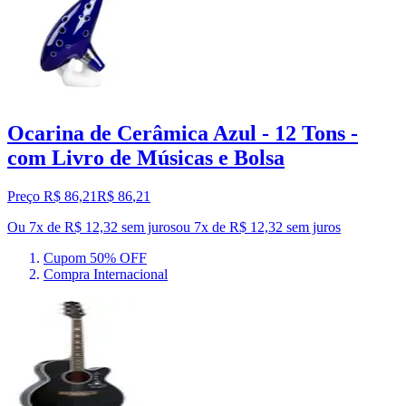
Ocarina de Cerâmica Azul - 12 Tons -
com Livro de Músicas e Bolsa
Preço R$ 86,21
R$
86
,
21
Ou 7x de R$ 12,32 sem juros
ou
7
x de
R$ 12,32
sem juros
Cupom 50% OFF
Compra Internacional