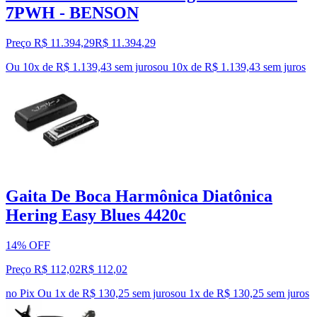
7PWH - BENSON
Preço R$ 11.394,29
R$
11.394
,
29
Ou 10x de R$ 1.139,43 sem juros
ou
10
x de
R$ 1.139,43
sem juros
Gaita De Boca Harmônica Diatônica
Hering Easy Blues 4420c
14% OFF
Preço R$ 112,02
R$
112
,
02
no Pix
Ou 1x de R$ 130,25 sem juros
ou
1
x de
R$ 130,25
sem juros