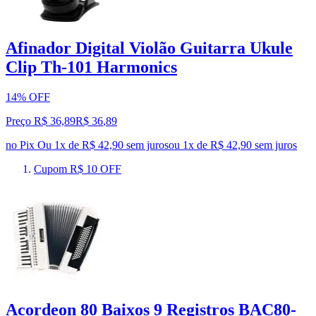
Afinador Digital Violão Guitarra Ukule
Clip Th-101 Harmonics
14% OFF
Preço R$ 36,89
R$
36
,
89
no Pix
Ou 1x de R$ 42,90 sem juros
ou
1
x de
R$ 42,90
sem juros
Cupom R$ 10 OFF
Acordeon 80 Baixos 9 Registros BAC80-