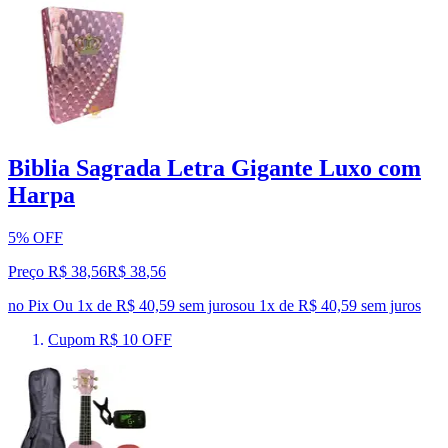
Biblia Sagrada Letra Gigante Luxo com
Harpa
5% OFF
Preço R$ 38,56
R$
38
,
56
no Pix
Ou 1x de R$ 40,59 sem juros
ou
1
x de
R$ 40,59
sem juros
Cupom R$ 10 OFF