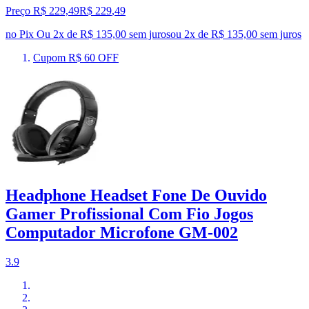
Preço R$ 229,49
R$
229
,
49
no Pix
Ou 2x de R$ 135,00 sem juros
ou
2
x de
R$ 135,00
sem juros
Cupom R$ 60 OFF
Headphone Headset Fone De Ouvido
Gamer Profissional Com Fio Jogos
Computador Microfone GM-002
3.9