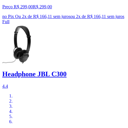
Preço R$ 299,00
R$
299
,
00
no Pix
Ou 2x de R$ 166,11 sem juros
ou
2
x de
R$ 166,11
sem juros
Full
Headphone JBL C300
4.4