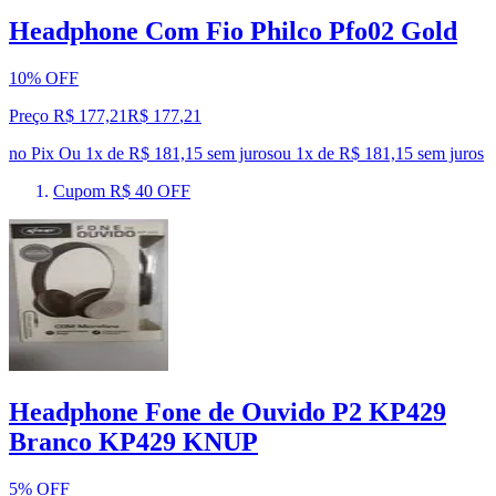
Headphone Com Fio Philco Pfo02 Gold
10% OFF
Preço R$ 177,21
R$
177
,
21
no Pix
Ou 1x de R$ 181,15 sem juros
ou
1
x de
R$ 181,15
sem juros
Cupom R$ 40 OFF
Headphone Fone de Ouvido P2 KP429
Branco KP429 KNUP
5% OFF