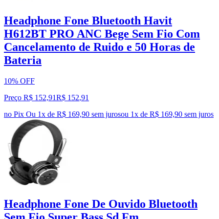
Headphone Fone Bluetooth Havit
H612BT PRO ANC Bege Sem Fio Com
Cancelamento de Ruido e 50 Horas de
Bateria
10% OFF
Preço R$ 152,91
R$
152
,
91
no Pix
Ou 1x de R$ 169,90 sem juros
ou
1
x de
R$ 169,90
sem juros
Headphone Fone De Ouvido Bluetooth
Sem Fio Super Bass Sd Fm