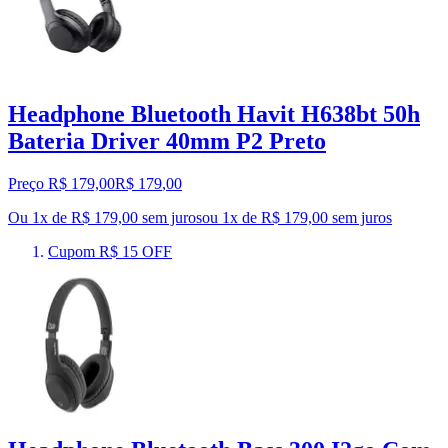
Headphone Bluetooth Havit H638bt 50h
Bateria Driver 40mm P2 Preto
Preço R$ 179,00
R$
179
,
00
Ou 1x de R$ 179,00 sem juros
ou
1
x de
R$ 179,00
sem juros
Cupom R$ 15 OFF