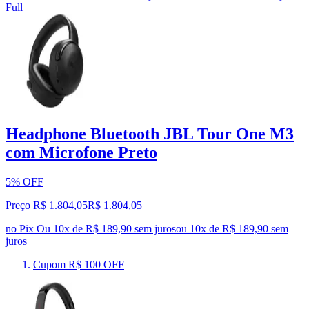
Full
Headphone Bluetooth JBL Tour One M3
com Microfone Preto
5% OFF
Preço R$ 1.804,05
R$
1.804
,
05
no Pix
Ou 10x de R$ 189,90 sem juros
ou
10
x de
R$ 189,90
sem
juros
Cupom R$ 100 OFF