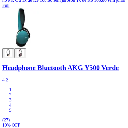
no Pix
Ou 1x de R$ 168,86 sem juros
ou
1
x de
R$ 168,86
sem juros
Full
Headphone Bluetooth AKG Y500 Verde
4.2
(27)
10% OFF