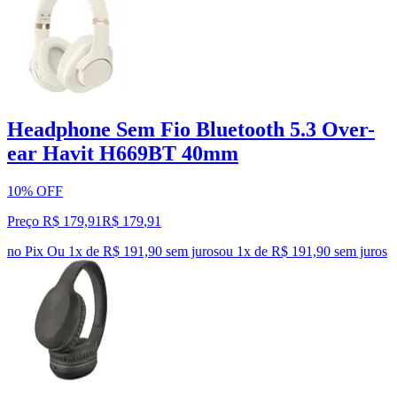
Headphone Sem Fio Bluetooth 5.3 Over-
ear Havit H669BT 40mm
10% OFF
Preço R$ 179,91
R$
179
,
91
no Pix
Ou 1x de R$ 191,90 sem juros
ou
1
x de
R$ 191,90
sem juros