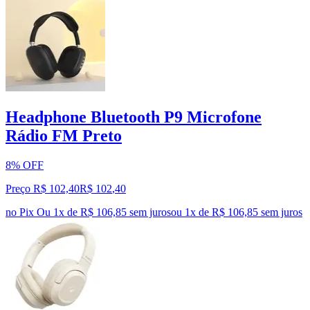
Headphone Bluetooth P9 Microfone
Rádio FM Preto
8% OFF
Preço R$ 102,40
R$
102
,
40
no Pix
Ou 1x de R$ 106,85 sem juros
ou
1
x de
R$ 106,85
sem juros