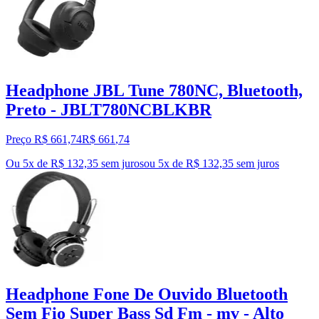
Headphone JBL Tune 780NC, Bluetooth,
Preto - JBLT780NCBLKBR
Preço R$ 661,74
R$
661
,
74
Ou 5x de R$ 132,35 sem juros
ou
5
x de
R$ 132,35
sem juros
Headphone Fone De Ouvido Bluetooth
Sem Fio Super Bass Sd Fm - mv - Alto