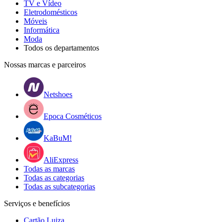
TV e Vídeo
Eletrodomésticos
Móveis
Informática
Moda
Todos os departamentos
Nossas marcas e parceiros
Netshoes
Epoca Cosméticos
KaBuM!
AliExpress
Todas as marcas
Todas as categorias
Todas as subcategorias
Serviços e benefícios
Cartão Luiza