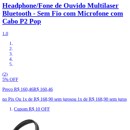
Headphone/Fone de Ouvido Multilaser
Bluetooth - Sem Fio com Microfone com
Cabo P2 Pop
1.0
(2)
5% OFF
Preço R$ 160,46
R$
160
,
46
no Pix
Ou 1x de R$ 168,90 sem juros
ou
1
x de
R$ 168,90
sem juros
Cupom R$ 10 OFF