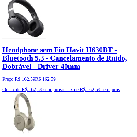
Headphone sem Fio Havit H630BT -
Bluetooth 5.3 - Cancelamento de Ruído,
Dobrável - Driver 40mm
Preço R$ 162,59
R$
162
,
59
Ou 1x de R$ 162,59 sem juros
ou
1
x de
R$ 162,59
sem juros