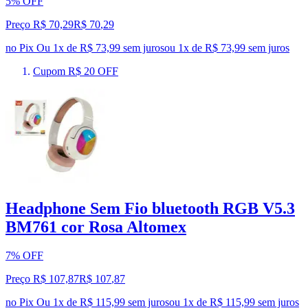
5% OFF
Preço R$ 70,29
R$
70
,
29
no Pix
Ou 1x de R$ 73,99 sem juros
ou
1
x de
R$ 73,99
sem juros
Cupom R$ 20 OFF
Headphone Sem Fio bluetooth RGB V5.3
BM761 cor Rosa Altomex
7% OFF
Preço R$ 107,87
R$
107
,
87
no Pix
Ou 1x de R$ 115,99 sem juros
ou
1
x de
R$ 115,99
sem juros