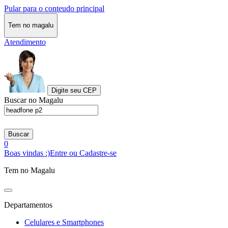
Pular para o conteudo principal
Tem no magalu
Atendimento
Digite seu CEP
Buscar no Magalu
Buscar
0
Boas vindas :)
Entre ou Cadastre-se
Tem no Magalu
Departamentos
Celulares e Smartphones