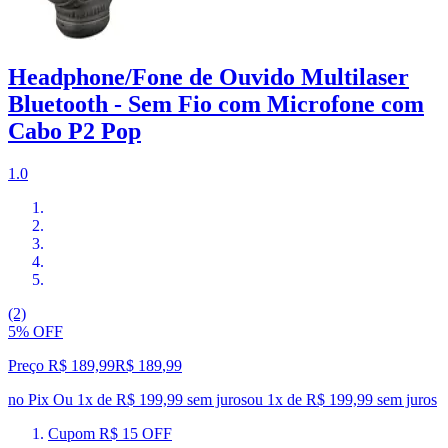
Headphone/Fone de Ouvido Multilaser
Bluetooth - Sem Fio com Microfone com
Cabo P2 Pop
1.0
(2)
5% OFF
Preço R$ 189,99
R$
189
,
99
no Pix
Ou 1x de R$ 199,99 sem juros
ou
1
x de
R$ 199,99
sem juros
Cupom R$ 15 OFF