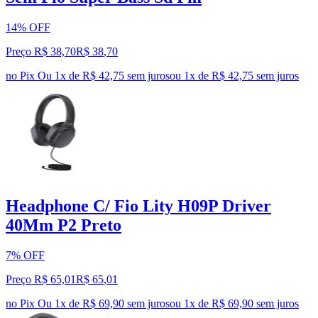
14% OFF
Preço R$ 38,70
R$
38
,
70
no Pix
Ou 1x de R$ 42,75 sem juros
ou
1
x de
R$ 42,75
sem juros
Headphone C/ Fio Lity H09P Driver
40Mm P2 Preto
7% OFF
Preço R$ 65,01
R$
65
,
01
no Pix
Ou 1x de R$ 69,90 sem juros
ou
1
x de
R$ 69,90
sem juros