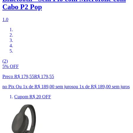
Cabo P2 Pop
1.0
(2)
5% OFF
Preço R$ 179,55
R$
179
,
55
no Pix
Ou 1x de R$ 189,00 sem juros
ou
1
x de
R$ 189,00
sem juros
Cupom R$ 20 OFF