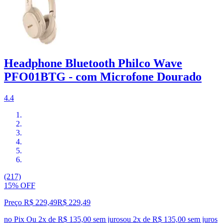
Headphone Bluetooth Philco Wave
PFO01BTG - com Microfone Dourado
4.4
(217)
15% OFF
Preço R$ 229,49
R$
229
,
49
no Pix
Ou 2x de R$ 135,00 sem juros
ou
2
x de
R$ 135,00
sem juros