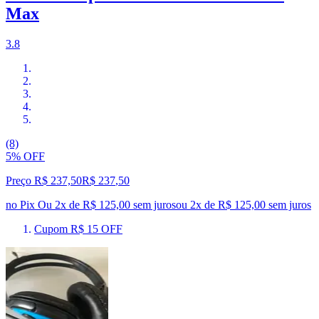
Max
3.8
(8)
5% OFF
Preço R$ 237,50
R$
237
,
50
no Pix
Ou 2x de R$ 125,00 sem juros
ou
2
x de
R$ 125,00
sem juros
Cupom R$ 15 OFF