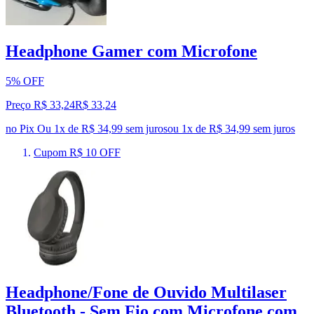
Headphone Gamer com Microfone
5% OFF
Preço R$ 33,24
R$
33
,
24
no Pix
Ou 1x de R$ 34,99 sem juros
ou
1
x de
R$ 34,99
sem juros
Cupom R$ 10 OFF
Headphone/Fone de Ouvido Multilaser
Bluetooth - Sem Fio com Microfone com