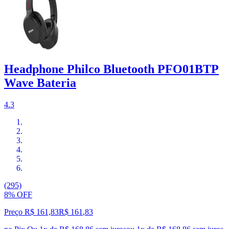
Headphone Philco Bluetooth PFO01BTP
Wave Bateria
4.3
(295)
8% OFF
Preço R$ 161,83
R$
161
,
83