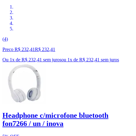
(4)
Preço R$ 232,41
R$
232
,
41
Ou 1x de R$ 232,41 sem juros
ou
1
x de
R$ 232,41
sem juros
Headphone c/microfone bluetooth
fon7266 / un / inova