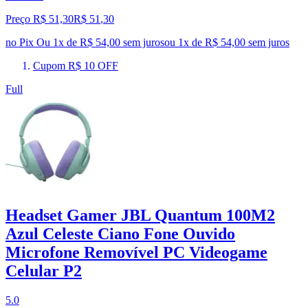
Preço R$ 51,30
R$
51
,
30
no Pix
Ou 1x de R$ 54,00 sem juros
ou
1
x de
R$ 54,00
sem juros
Cupom R$ 10 OFF
Full
Headset Gamer JBL Quantum 100M2
Azul Celeste Ciano Fone Ouvido
Microfone Removível PC Videogame
Celular P2
5.0