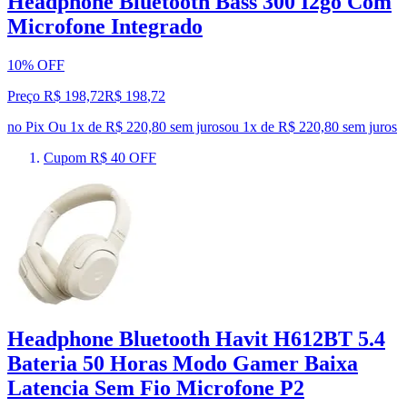
Headphone Bluetooth Bass 300 I2go Com
Microfone Integrado
10% OFF
Preço R$ 198,72
R$
198
,
72
no Pix
Ou 1x de R$ 220,80 sem juros
ou
1
x de
R$ 220,80
sem juros
Cupom R$ 40 OFF
Headphone Bluetooth Havit H612BT 5.4
Bateria 50 Horas Modo Gamer Baixa
Latencia Sem Fio Microfone P2