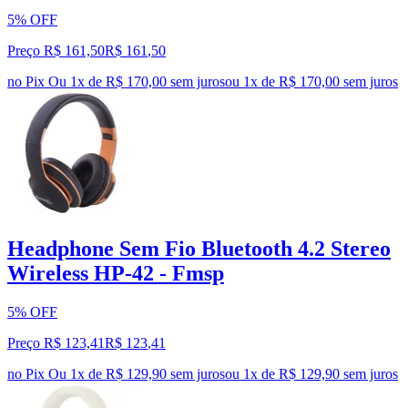
5% OFF
Preço R$ 161,50
R$
161
,
50
no Pix
Ou 1x de R$ 170,00 sem juros
ou
1
x de
R$ 170,00
sem juros
Headphone Sem Fio Bluetooth 4.2 Stereo
Wireless HP-42 - Fmsp
5% OFF
Preço R$ 123,41
R$
123
,
41
no Pix
Ou 1x de R$ 129,90 sem juros
ou
1
x de
R$ 129,90
sem juros