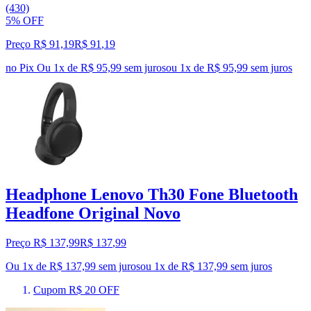
(430)
5% OFF
Preço R$ 91,19
R$
91
,
19
no Pix
Ou 1x de R$ 95,99 sem juros
ou
1
x de
R$ 95,99
sem juros
Headphone Lenovo Th30 Fone Bluetooth
Headfone Original Novo
Preço R$ 137,99
R$
137
,
99
Ou 1x de R$ 137,99 sem juros
ou
1
x de
R$ 137,99
sem juros
Cupom R$ 20 OFF