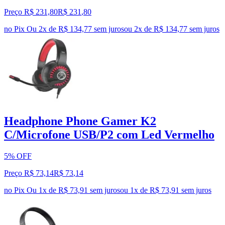
Preço R$ 231,80
R$
231
,
80
no Pix
Ou 2x de R$ 134,77 sem juros
ou
2
x de
R$ 134,77
sem juros
Headphone Phone Gamer K2
C/Microfone USB/P2 com Led Vermelho
5% OFF
Preço R$ 73,14
R$
73
,
14
no Pix
Ou 1x de R$ 73,91 sem juros
ou
1
x de
R$ 73,91
sem juros