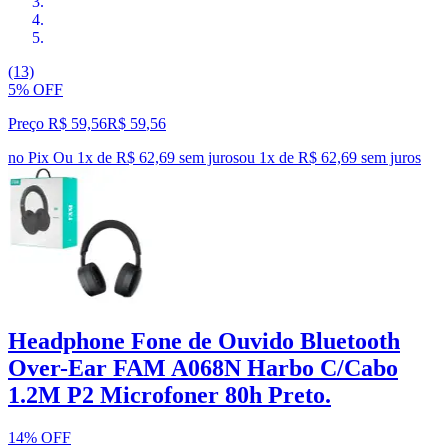
(13)
5% OFF
Preço R$ 59,56
R$
59
,
56
no Pix
Ou 1x de R$ 62,69 sem juros
ou
1
x de
R$ 62,69
sem juros
Headphone Fone de Ouvido Bluetooth
Over-Ear FAM A068N Harbo C/Cabo
1.2M P2 Microfoner 80h Preto.
14% OFF