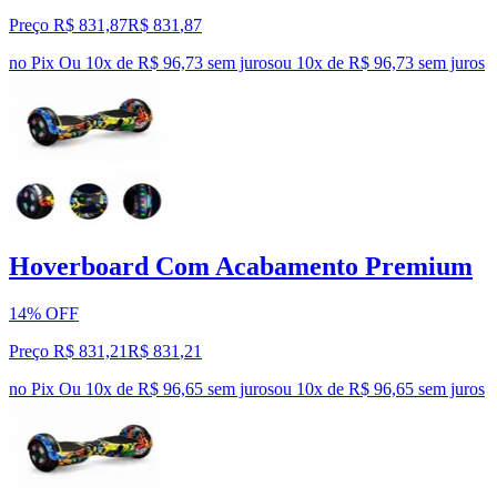
Preço R$ 831,87
R$
831
,
87
no Pix
Ou 10x de R$ 96,73 sem juros
ou
10
x de
R$ 96,73
sem juros
Hoverboard Com Acabamento Premium
14% OFF
Preço R$ 831,21
R$
831
,
21
no Pix
Ou 10x de R$ 96,65 sem juros
ou
10
x de
R$ 96,65
sem juros