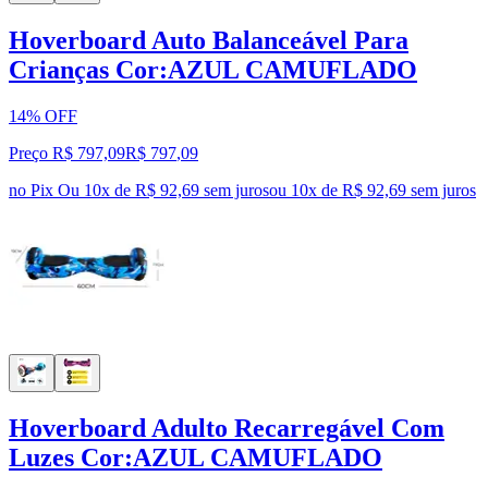
Hoverboard Auto Balanceável Para
Crianças Cor:AZUL CAMUFLADO
14% OFF
Preço R$ 797,09
R$
797
,
09
no Pix
Ou 10x de R$ 92,69 sem juros
ou
10
x de
R$ 92,69
sem juros
Hoverboard Adulto Recarregável Com
Luzes Cor:AZUL CAMUFLADO