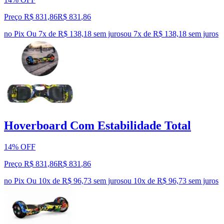
Preço R$ 831,86
R$
831
,
86
no Pix
Ou 7x de R$ 138,18 sem juros
ou
7
x de
R$ 138,18
sem juros
Hoverboard Com Estabilidade Total
14% OFF
Preço R$ 831,86
R$
831
,
86
no Pix
Ou 10x de R$ 96,73 sem juros
ou
10
x de
R$ 96,73
sem juros