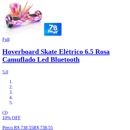
Full
Hoverboard Skate Elétrico 6.5 Rosa
Camuflado Led Bluetooth
5.0
(3)
10% OFF
Preço R$ 738,55
R$
738
,
55