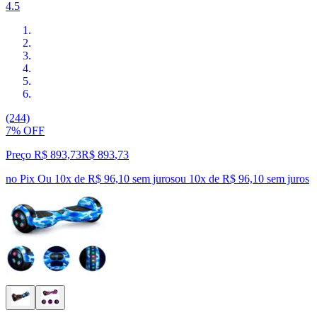
4.5
(244)
7% OFF
Preço R$ 893,73
R$
893
,
73
no Pix
Ou 10x de R$ 96,10 sem juros
ou
10
x de
R$ 96,10
sem juros