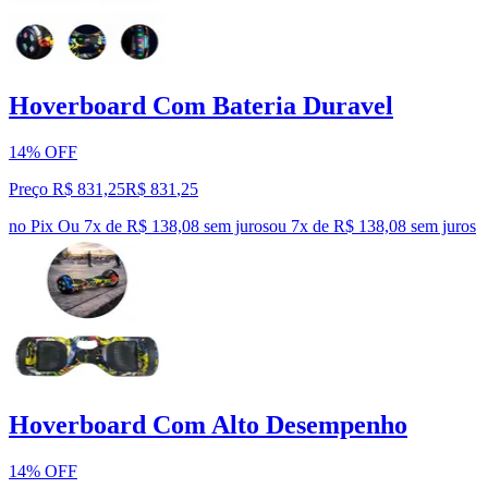
Hoverboard Com Bateria Duravel
14% OFF
Preço R$ 831,25
R$
831
,
25
no Pix
Ou 7x de R$ 138,08 sem juros
ou
7
x de
R$ 138,08
sem juros
Hoverboard Com Alto Desempenho
14% OFF