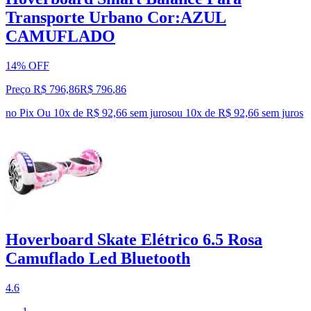
Transporte Urbano Cor:AZUL
CAMUFLADO
14% OFF
Preço R$ 796,86
R$
796
,
86
no Pix
Ou 10x de R$ 92,66 sem juros
ou
10
x de
R$ 92,66
sem juros
Hoverboard Skate Elétrico 6.5 Rosa
Camuflado Led Bluetooth
4.6