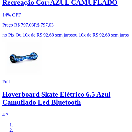
Recreação Cor:AZUL CAMUFLADO
14% OFF
Preço R$ 797,03
R$
797
,
03
no Pix
Ou 10x de R$ 92,68 sem juros
ou
10
x de
R$ 92,68
sem juros
Full
Hoverboard Skate Elétrico 6.5 Azul
Camuflado Led Bluetooth
4.7