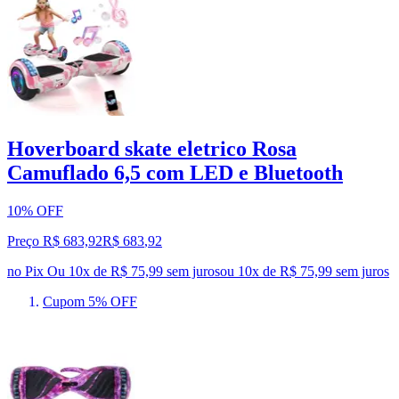
Hoverboard skate eletrico Rosa
Camuflado 6,5 com LED e Bluetooth
10% OFF
Preço R$ 683,92
R$
683
,
92
no Pix
Ou 10x de R$ 75,99 sem juros
ou
10
x de
R$ 75,99
sem juros
Cupom 5% OFF