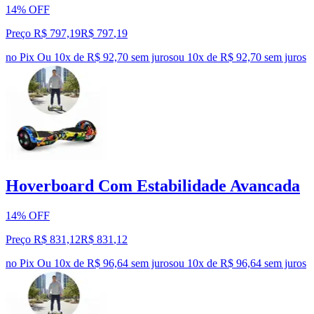
14% OFF
Preço R$ 797,19
R$
797
,
19
no Pix
Ou 10x de R$ 92,70 sem juros
ou
10
x de
R$ 92,70
sem juros
Hoverboard Com Estabilidade Avancada
14% OFF
Preço R$ 831,12
R$
831
,
12
no Pix
Ou 10x de R$ 96,64 sem juros
ou
10
x de
R$ 96,64
sem juros