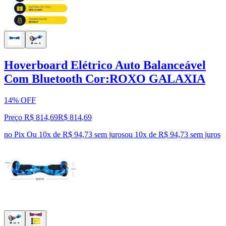
Hoverboard Elétrico Auto Balanceável
Com Bluetooth Cor:ROXO GALAXIA
14% OFF
Preço R$ 814,69
R$
814
,
69
no Pix
Ou 10x de R$ 94,73 sem juros
ou
10
x de
R$ 94,73
sem juros