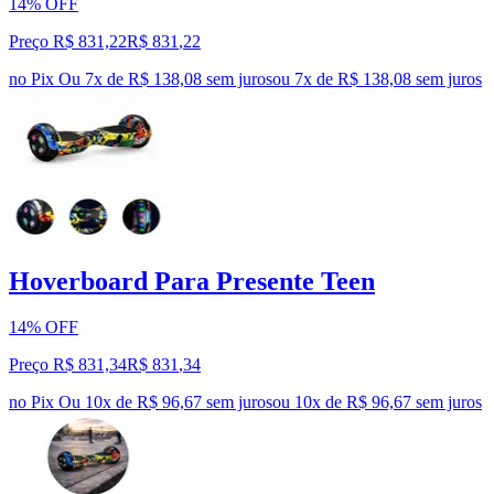
14% OFF
Preço R$ 831,22
R$
831
,
22
no Pix
Ou 7x de R$ 138,08 sem juros
ou
7
x de
R$ 138,08
sem juros
Hoverboard Para Presente Teen
14% OFF
Preço R$ 831,34
R$
831
,
34
no Pix
Ou 10x de R$ 96,67 sem juros
ou
10
x de
R$ 96,67
sem juros