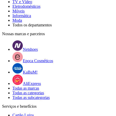
TV e Vídeo
Eletrodomésticos
Móveis
Informática
Moda
Todos os departamentos
Nossas marcas e parceiros
Netshoes
Epoca Cosméticos
KaBuM!
AliExpress
Todas as marcas
Todas as categorias
Todas as subcategorias
Serviços e benefícios
Cartão Luiza