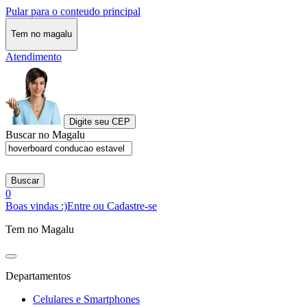
Pular para o conteudo principal
Tem no magalu
Atendimento
Digite seu CEP
Buscar no Magalu
Buscar
0
Boas vindas :)
Entre ou Cadastre-se
Tem no Magalu
Departamentos
Celulares e Smartphones