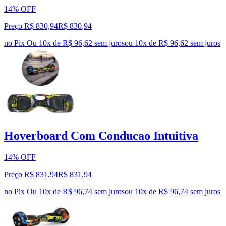
14% OFF
Preço R$ 830,94
R$
830
,
94
no Pix
Ou 10x de R$ 96,62 sem juros
ou
10
x de
R$ 96,62
sem juros
Hoverboard Com Conducao Intuitiva
14% OFF
Preço R$ 831,94
R$
831
,
94
no Pix
Ou 10x de R$ 96,74 sem juros
ou
10
x de
R$ 96,74
sem juros