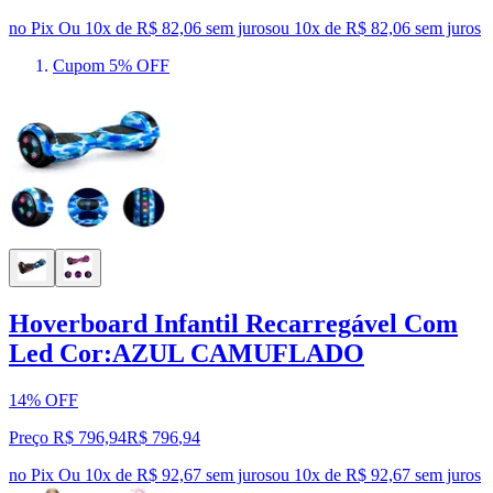
no Pix
Ou 10x de R$ 82,06 sem juros
ou
10
x de
R$ 82,06
sem juros
Cupom 5% OFF
Hoverboard Infantil Recarregável Com
Led Cor:AZUL CAMUFLADO
14% OFF
Preço R$ 796,94
R$
796
,
94
no Pix
Ou 10x de R$ 92,67 sem juros
ou
10
x de
R$ 92,67
sem juros