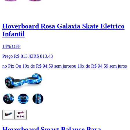
Hoverboard Rosa Galaxia Skate Eletrico
Infantil
14% OFF
Preço R$ 813,43
R$
813
,
43
no Pix
Ou 10x de R$ 94,59 sem juros
ou
10
x de
R$ 94,59
sem juros
Hoverboard Smart Balance Para