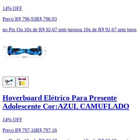
14% OFF
Preço R$ 796,93
R$
796
,
93
no Pix
Ou 10x de R$ 92,67 sem juros
ou
10
x de
R$ 92,67
sem juros
Hoverboard Elétrico Para Presente
Adolescente Cor:AZUL CAMUFLADO
14% OFF
Preço R$ 797,16
R$
797
,
16