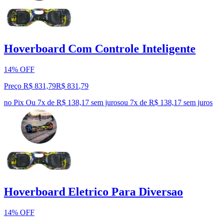
Hoverboard Com Controle Inteligente
14% OFF
Preço R$ 831,79
R$
831
,
79
no Pix
Ou 7x de R$ 138,17 sem juros
ou
7
x de
R$ 138,17
sem juros
Hoverboard Eletrico Para Diversao
14% OFF