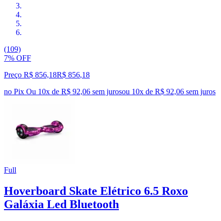
(109)
7% OFF
Preço R$ 856,18
R$
856
,
18
no Pix
Ou 10x de R$ 92,06 sem juros
ou
10
x de
R$ 92,06
sem juros
Full
Hoverboard Skate Elétrico 6.5 Roxo
Galáxia Led Bluetooth