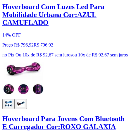
Hoverboard Com Luzes Led Para
Mobilidade Urbana Cor:AZUL
CAMUFLADO
14% OFF
Preço R$ 796,92
R$
796
,
92
no Pix
Ou 10x de R$ 92,67 sem juros
ou
10
x de
R$ 92,67
sem juros
Hoverboard Para Jovens Com Bluetooth
E Carregador Cor:ROXO GALAXIA