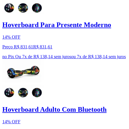
Hoverboard Para Presente Moderno
14% OFF
Preço R$ 831,61
R$
831
,
61
no Pix
Ou 7x de R$ 138,14 sem juros
ou
7
x de
R$ 138,14
sem juros
Hoverboard Adulto Com Bluetooth
14% OFF