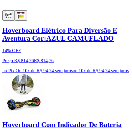
Hoverboard Elétrico Para Diversão E
Aventura Cor:AZUL CAMUFLADO
14% OFF
Preço R$ 814,76
R$
814
,
76
no Pix
Ou 10x de R$ 94,74 sem juros
ou
10
x de
R$ 94,74
sem juros
Hoverboard Com Indicador De Bateria