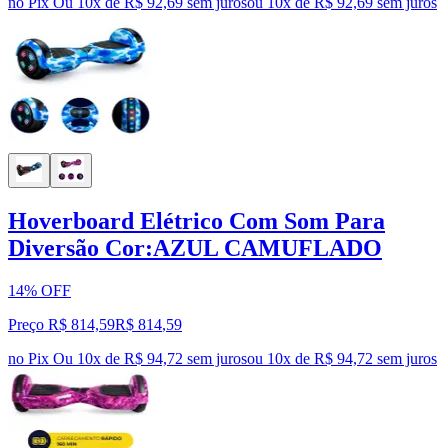
no Pix
Ou 10x de R$ 92,69 sem juros
ou
10
x de
R$ 92,69
sem juros
Hoverboard Elétrico Com Som Para
Diversão Cor:AZUL CAMUFLADO
14% OFF
Preço R$ 814,59
R$
814
,
59
no Pix
Ou 10x de R$ 94,72 sem juros
ou
10
x de
R$ 94,72
sem juros