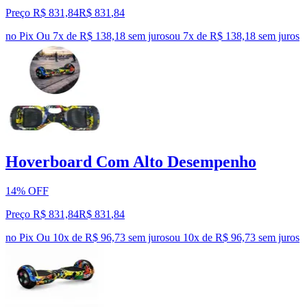
Preço R$ 831,84
R$
831
,
84
no Pix
Ou 7x de R$ 138,18 sem juros
ou
7
x de
R$ 138,18
sem juros
Hoverboard Com Alto Desempenho
14% OFF
Preço R$ 831,84
R$
831
,
84
no Pix
Ou 10x de R$ 96,73 sem juros
ou
10
x de
R$ 96,73
sem juros