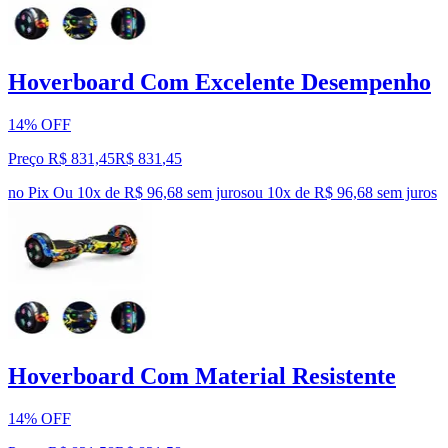
Hoverboard Com Excelente Desempenho
14% OFF
Preço R$ 831,45
R$
831
,
45
no Pix
Ou 10x de R$ 96,68 sem juros
ou
10
x de
R$ 96,68
sem juros
Hoverboard Com Material Resistente
14% OFF