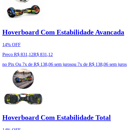
Hoverboard Com Estabilidade Avancada
14% OFF
Preço R$ 831,12
R$
831
,
12
no Pix
Ou 7x de R$ 138,06 sem juros
ou
7
x de
R$ 138,06
sem juros
Hoverboard Com Estabilidade Total
14% OFF