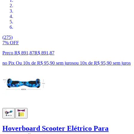
(275)
7% OFF
Preço R$ 891,87
R$
891
,
87
no Pix
Ou 10x de R$ 95,90 sem juros
ou
10
x de
R$ 95,90
sem juros
Hoverboard Scooter Elétrico Para