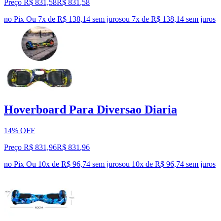
Preço R$ 831,58
R$
831
,
58
no Pix
Ou 7x de R$ 138,14 sem juros
ou
7
x de
R$ 138,14
sem juros
Hoverboard Para Diversao Diaria
14% OFF
Preço R$ 831,96
R$
831
,
96
no Pix
Ou 10x de R$ 96,74 sem juros
ou
10
x de
R$ 96,74
sem juros