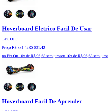
Hoverboard Eletrico Facil De Usar
14% OFF
Preço R$ 831,42
R$
831
,
42
no Pix
Ou 10x de R$ 96,68 sem juros
ou
10
x de
R$ 96,68
sem juros
Hoverboard Facil De Aprender