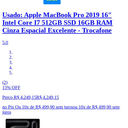
Usado: Apple MacBook Pro 2019 16"
Intel Core I7 512GB SSD 16GB RAM
Cinza Espacial Excelente - Trocafone
5.0
(2)
15% OFF
Preço R$ 4.249,15
R$
4.249
,
15
no Pix
Ou 10x de R$ 499,90 sem juros
ou
10
x de
R$ 499,90
sem
juros