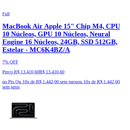
Full
MacBook Air Apple 15" Chip M4, CPU
10 Núcleos, GPU 10 Núcleos, Neural
Engine 16 Núcleos, 24GB, SSD 512GB,
Estelar - MC6K4BZ/A
7% OFF
Preço R$ 13.410,60
R$
13.410
,
60
no Pix
Ou 10x de R$ 1.442,00 sem juros
ou
10
x de
R$ 1.442,00
sem juros