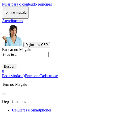
Pular para o conteudo principal
Tem no magalu
Atendimento
Digite seu CEP
Buscar no Magalu
Buscar
0
Boas vindas :)
Entre ou Cadastre-se
Tem no Magalu
Departamentos
Celulares e Smartphones