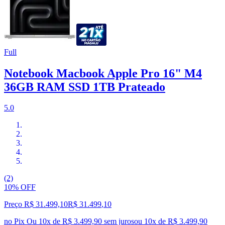
Full
Notebook Macbook Apple Pro 16" M4
36GB RAM SSD 1TB Prateado
5.0
(2)
10% OFF
Preço R$ 31.499,10
R$
31.499
,
10
no Pix
Ou 10x de R$ 3.499,90 sem juros
ou
10
x de
R$ 3.499,90