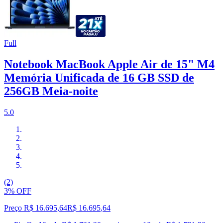
Full
Notebook MacBook Apple Air de 15" M4
Memória Unificada de 16 GB SSD de
256GB Meia-noite
5.0
(2)
3% OFF
Preço R$ 16.695,64
R$
16.695
,
64