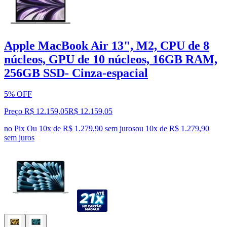
Apple MacBook Air 13", M2, CPU de 8
núcleos, GPU de 10 núcleos, 16GB RAM,
256GB SSD- Cinza-espacial
5% OFF
Preço R$ 12.159,05
R$
12.159
,
05
no Pix
Ou 10x de R$ 1.279,90 sem juros
ou
10
x de
R$ 1.279,90
sem juros