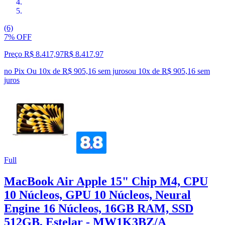
(6)
7% OFF
Preço R$ 8.417,97
R$
8.417
,
97
no Pix
Ou 10x de R$ 905,16 sem juros
ou
10
x de
R$ 905,16
sem
juros
Full
MacBook Air Apple 15" Chip M4, CPU
10 Núcleos, GPU 10 Núcleos, Neural
Engine 16 Núcleos, 16GB RAM, SSD
512GB, Estelar - MW1K3BZ/A