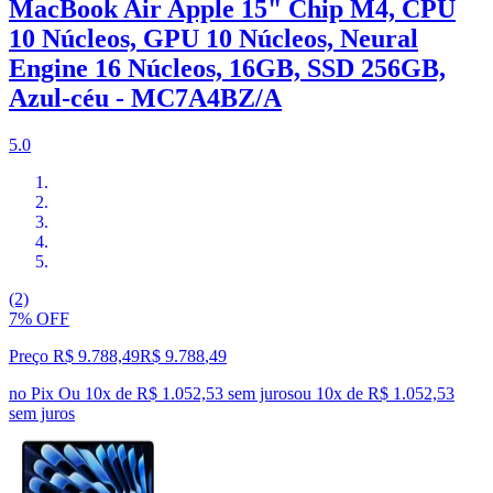
MacBook Air Apple 15" Chip M4, CPU
10 Núcleos, GPU 10 Núcleos, Neural
Engine 16 Núcleos, 16GB, SSD 256GB,
Azul-céu - MC7A4BZ/A
5.0
(2)
7% OFF
Preço R$ 9.788,49
R$
9.788
,
49
no Pix
Ou 10x de R$ 1.052,53 sem juros
ou
10
x de
R$ 1.052,53
sem juros