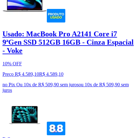
Usado: MacBook Pro A2141 Core i7
9ªGen SSD 512GB 16GB - Cinza Espacial
- Voke
10% OFF
Preço R$ 4.589,10
R$
4.589
,
10
no Pix
Ou 10x de R$ 509,90 sem juros
ou
10
x de
R$ 509,90
sem
juros