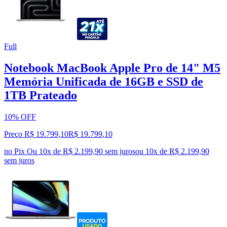
Full
Notebook MacBook Apple Pro de 14" M5
Memória Unificada de 16GB e SSD de
1TB Prateado
10% OFF
Preço R$ 19.799,10
R$
19.799
,
10
no Pix
Ou 10x de R$ 2.199,90 sem juros
ou
10
x de
R$ 2.199,90
sem juros