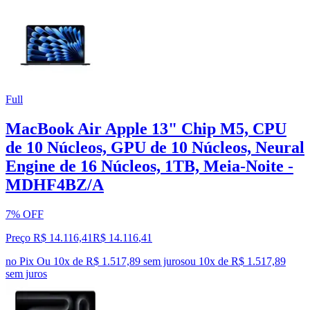
Full
MacBook Air Apple 13" Chip M5, CPU
de 10 Núcleos, GPU de 10 Núcleos, Neural
Engine de 16 Núcleos, 1TB, Meia-Noite -
MDHF4BZ/A
7% OFF
Preço R$ 14.116,41
R$
14.116
,
41
no Pix
Ou 10x de R$ 1.517,89 sem juros
ou
10
x de
R$ 1.517,89
sem juros