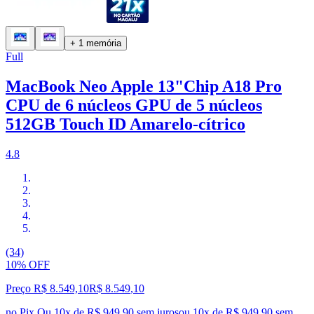
+ 1 memória
Full
MacBook Neo Apple 13"Chip A18 Pro
CPU de 6 núcleos GPU de 5 núcleos
512GB Touch ID Amarelo-cítrico
4.8
(34)
10% OFF
Preço R$ 8.549,10
R$
8.549
,
10
no Pix
Ou 10x de R$ 949,90 sem juros
ou
10
x de
R$ 949,90
sem