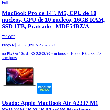
Full
MacBook Pro de 14", M5, CPU de 10
núcleos, GPU de 10 núcleos, 16GB RAM,
SSD 1TB, Prateado - MDE54BZ/A
7% OFF
Preço R$ 26.323,89
R$
26.323
,
89
no Pix
Ou 10x de R$ 2.830,53 sem juros
ou
10
x de
R$ 2.830,53
sem juros
Usado: Apple MacBook Air A2337 M1
SSD 245GB 8GB MacOS Monterey -