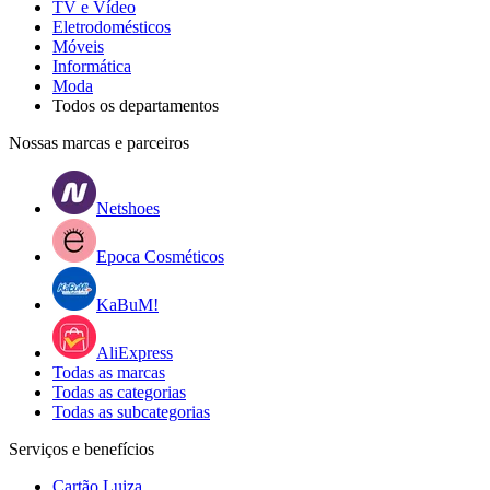
TV e Vídeo
Eletrodomésticos
Móveis
Informática
Moda
Todos os departamentos
Nossas marcas e parceiros
Netshoes
Epoca Cosméticos
KaBuM!
AliExpress
Todas as marcas
Todas as categorias
Todas as subcategorias
Serviços e benefícios
Cartão Luiza