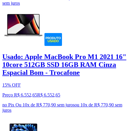
sem juros
Usado: Apple MacBook Pro M1 2021 16"
10core 512GB SSD 16GB RAM Cinza
Espacial Bom - Trocafone
15% OFF
Preço R$ 6.552,65
R$
6.552
,
65
no Pix
Ou 10x de R$ 770,90 sem juros
ou
10
x de
R$ 770,90
sem
juros