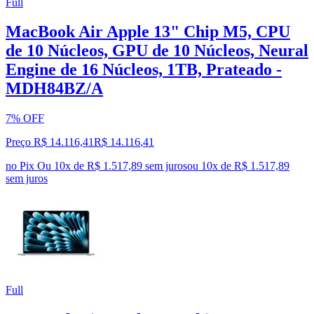
Full
MacBook Air Apple 13" Chip M5, CPU
de 10 Núcleos, GPU de 10 Núcleos, Neural
Engine de 16 Núcleos, 1TB, Prateado -
MDH84BZ/A
7% OFF
Preço R$ 14.116,41
R$
14.116
,
41
no Pix
Ou 10x de R$ 1.517,89 sem juros
ou
10
x de
R$ 1.517,89
sem juros
Full