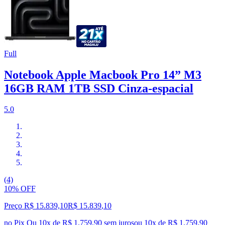
Full
Notebook Apple Macbook Pro 14” M3
16GB RAM 1TB SSD Cinza-espacial
5.0
(4)
10% OFF
Preço R$ 15.839,10
R$
15.839
,
10
no Pix
Ou 10x de R$ 1.759,90 sem juros
ou
10
x de
R$ 1.759,90