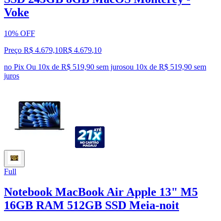
Voke
10% OFF
Preço R$ 4.679,10
R$
4.679
,
10
no Pix
Ou 10x de R$ 519,90 sem juros
ou
10
x de
R$ 519,90
sem
juros
Full
Notebook MacBook Air Apple 13" M5
16GB RAM 512GB SSD Meia‑noit