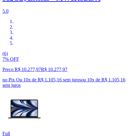
5.0
(6)
7% OFF
Preço R$ 10.277,97
R$
10.277
,
97
no Pix
Ou 10x de R$ 1.105,16 sem juros
ou
10
x de
R$ 1.105,16
sem juros
Full