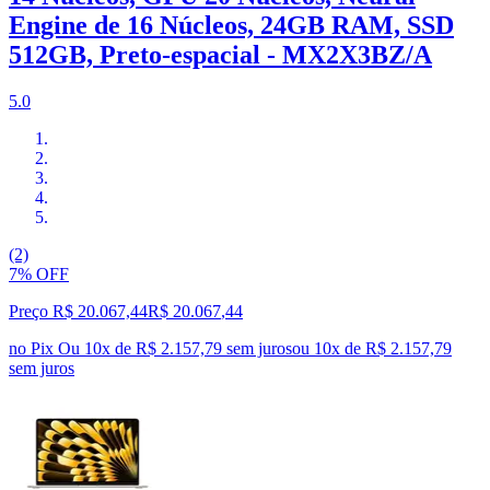
Engine de 16 Núcleos, 24GB RAM, SSD
512GB, Preto-espacial - MX2X3BZ/A
5.0
(2)
7% OFF
Preço R$ 20.067,44
R$
20.067
,
44
no Pix
Ou 10x de R$ 2.157,79 sem juros
ou
10
x de
R$ 2.157,79
sem juros