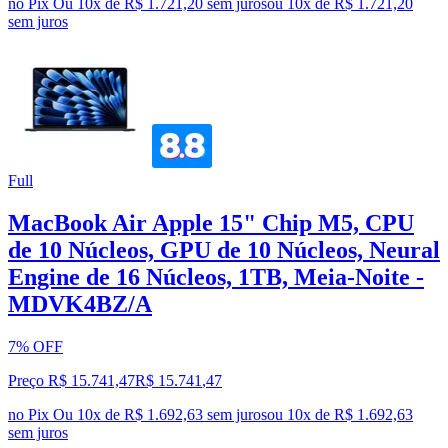
no Pix
Ou 10x de R$ 1.721,20 sem juros
ou
10
x de
R$ 1.721,20
sem juros
Full
MacBook Air Apple 15" Chip M5, CPU
de 10 Núcleos, GPU de 10 Núcleos, Neural
Engine de 16 Núcleos, 1TB, Meia-Noite -
MDVK4BZ/A
7% OFF
Preço R$ 15.741,47
R$
15.741
,
47
no Pix
Ou 10x de R$ 1.692,63 sem juros
ou
10
x de
R$ 1.692,63
sem juros