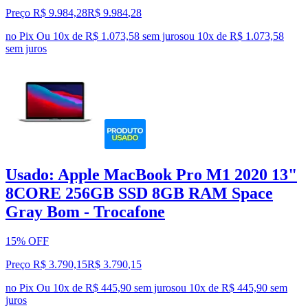
Preço R$ 9.984,28
R$
9.984
,
28
no Pix
Ou 10x de R$ 1.073,58 sem juros
ou
10
x de
R$ 1.073,58
sem juros
Usado: Apple MacBook Pro M1 2020 13"
8CORE 256GB SSD 8GB RAM Space
Gray Bom - Trocafone
15% OFF
Preço R$ 3.790,15
R$
3.790
,
15
no Pix
Ou 10x de R$ 445,90 sem juros
ou
10
x de
R$ 445,90
sem
juros