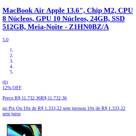
MacBook Air Apple 13.6", Chip M2, CPU
8 Núcleos, GPU 10 Núcleos, 24GB, SSD
512GB, Meia-Noite - Z1HN0BZ/A
5.0
(6)
12% OFF
Preço R$ 11.732,36
R$
11.732
,
36
no Pix
Ou 10x de R$ 1.333,22 sem juros
ou
10
x de
R$ 1.333,22
sem juros