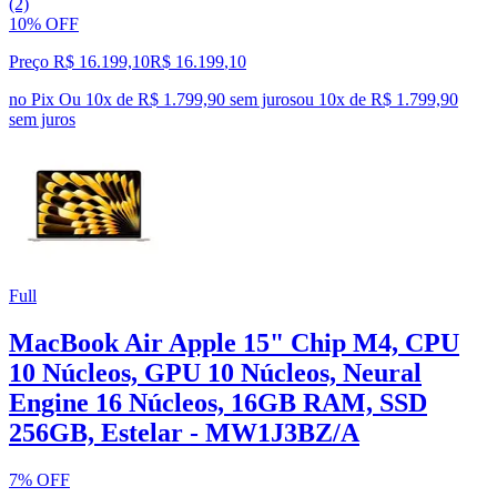
(2)
10% OFF
Preço R$ 16.199,10
R$
16.199
,
10
no Pix
Ou 10x de R$ 1.799,90 sem juros
ou
10
x de
R$ 1.799,90
sem juros
Full
MacBook Air Apple 15" Chip M4, CPU
10 Núcleos, GPU 10 Núcleos, Neural
Engine 16 Núcleos, 16GB RAM, SSD
256GB, Estelar - MW1J3BZ/A
7% OFF