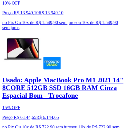
10% OFF
Preço R$ 13.949,10
R$
13.949
,
10
no Pix
Ou 10x de R$ 1.549,90 sem juros
ou
10
x de
R$ 1.549,90
sem juros
Usado: Apple MacBook Pro M1 2021 14"
8CORE 512GB SSD 16GB RAM Cinza
Espacial Bom - Trocafone
15% OFF
Preço R$ 6.144,65
R$
6.144
,
65
no Pix
Ou 10x de R$ 722,90 sem juros
ou
10
x de
R$ 722,90
sem