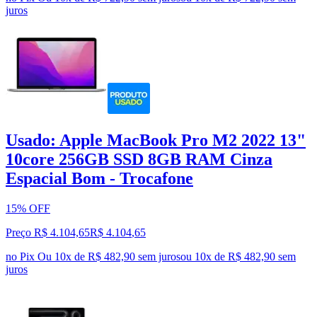
juros
Usado: Apple MacBook Pro M2 2022 13"
10core 256GB SSD 8GB RAM Cinza
Espacial Bom - Trocafone
15% OFF
Preço R$ 4.104,65
R$
4.104
,
65
no Pix
Ou 10x de R$ 482,90 sem juros
ou
10
x de
R$ 482,90
sem
juros