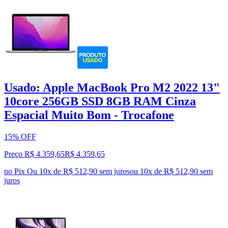
Usado: Apple MacBook Pro M2 2022 13"
10core 256GB SSD 8GB RAM Cinza
Espacial Muito Bom - Trocafone
15% OFF
Preço R$ 4.359,65
R$
4.359
,
65
no Pix
Ou 10x de R$ 512,90 sem juros
ou
10
x de
R$ 512,90
sem
juros