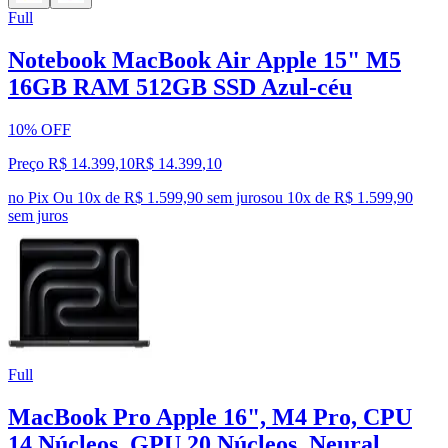
Full
Notebook MacBook Air Apple 15" M5
16GB RAM 512GB SSD Azul-céu
10% OFF
Preço R$ 14.399,10
R$
14.399
,
10
no Pix
Ou 10x de R$ 1.599,90 sem juros
ou
10
x de
R$ 1.599,90
sem juros
Full
MacBook Pro Apple 16", M4 Pro, CPU
14 Núcleos, GPU 20 Núcleos, Neural