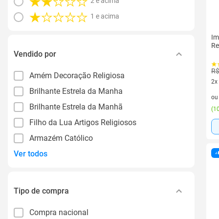
2 e acima
1 e acima
Im
Re
Vendido por
R$
Amém Decoração Religiosa
2x
Brilhante Estrela da Manha
2 v
o
Brilhante Estrela da Manhã
(
10
Filho da Lua Artigos Religiosos
Armazém Católico
Ver todos
Tipo de compra
Compra nacional