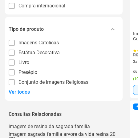
Compra internacional
Tipo de produto
Im
Gu
Imagens Católicas
Estátua Decorativa
R$
Livro
3x
3 v
Presépio
o
(
10
Conjunto de Imagens Religiosas
Ver todos
Consultas Relacionadas
imagem de resina da sagrada familia
imagem sagrada familia arvore da vida resina 20