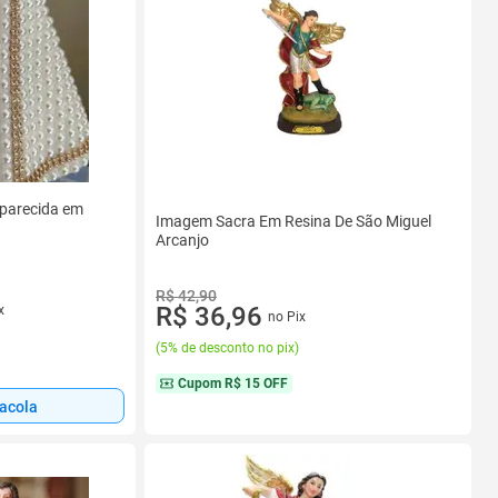
parecida em
Imagem Sacra Em Resina De São Miguel
Arcanjo
R$ 42,90
R$ 36,96
x
no Pix
(
5% de desconto no pix
)
Cupom
R$ 15 OFF
sacola