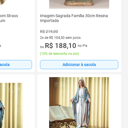
com Strass
Imagem Sagrada Família 30cm Resina
ium
Importada
R$ 219,00
2x de R$ 104,50 sem juros
2 vez de R$ 104,50 sem juros
R$ 188,10
x
no Pix
ou
(
10% de desconto no pix
)
sacola
Adicionar à sacola