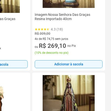
Imagem Nossa Senhora Das Graças
as Graças
Resina Importado 40cm
4.3 (18)
R$ 309,00
4x de R$ 74,75 sem juros
4 vez de R$ 74,75 sem juros
R$ 269,10
no Pix
ou
x
(
10% de desconto no pix
)
Adicionar à sacola
sacola