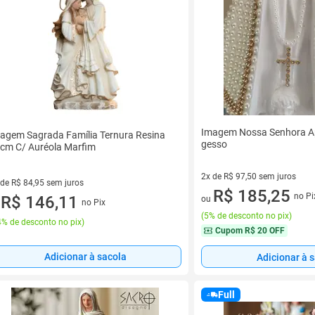
Imagem Nossa Senhora A
agem Sagrada Família Ternura Resina
gesso
cm C/ Auréola Marfim
2x de R$ 97,50 sem juros
 de R$ 84,95 sem juros
2 vez de R$ 97,50 sem juros
R$ 185,25
no Pi
ez de R$ 84,95 sem juros
R$ 146,11
ou
no Pix
u
(
5% de desconto no pix
)
% de desconto no pix
)
Cupom
R$ 20 OFF
Adicionar à sacola
Adicionar à 
Full