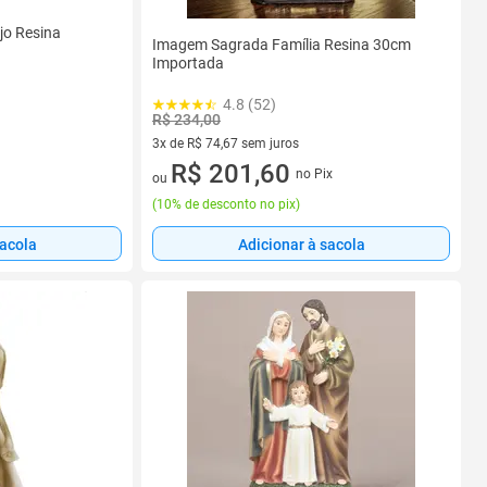
jo Resina
Imagem Sagrada Família Resina 30cm
Importada
4.8 (52)
R$ 234,00
3x de R$ 74,67 sem juros
3 vez de R$ 74,67 sem juros
R$ 201,60
no Pix
ou
(
10% de desconto no pix
)
sacola
Adicionar à sacola