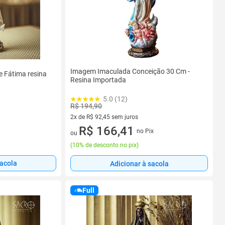
Imagem Imaculada Conceição 30 Cm -
 Fátima resina
Resina Importada
5.0 (12)
R$ 194,90
2x de R$ 92,45 sem juros
2 vez de R$ 92,45 sem juros
R$ 166,41
no Pix
ou
(
10% de desconto no pix
)
sacola
Adicionar à sacola
Full