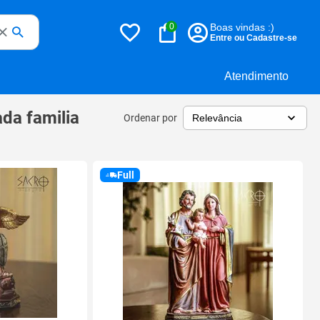
0
Boas vindas :)
Entre ou Cadastre-se
Atendimento
da familia
Ordenar por
Full