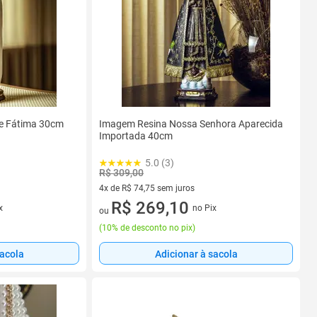
e Fátima 30cm
Imagem Resina Nossa Senhora Aparecida
Importada 40cm
5.0 (3)
R$ 309,00
4x de R$ 74,75 sem juros
4 vez de R$ 74,75 sem juros
R$ 269,10
x
no Pix
ou
(
10% de desconto no pix
)
sacola
Adicionar à sacola