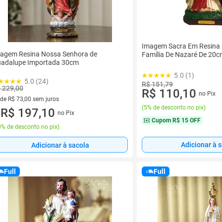
Imagem Sacra Em Resina
agem Resina Nossa Senhora de
Família De Nazaré De 20
adalupe Importada 30cm
5.0 (1)
5.0 (24)
R$ 151,79
 229,00
R$ 110,10
no Pix
 de R$ 73,00 sem juros
(
5% de desconto no pix
)
ez de R$ 73,00 sem juros
R$ 197,10
no Pix
u
Cupom
R$ 15 OFF
% de desconto no pix
)
Adicionar à 
Adicionar à sacola
Full
Full