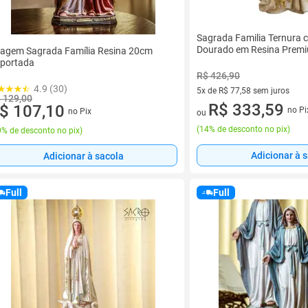
Sagrada Familia Ternura 
Dourado em Resina Prem
agem Sagrada Família Resina 20cm
portada
R$ 426,90
4.9 (30)
5x de R$ 77,58 sem juros
 129,00
5 vez de R$ 77,58 sem juros
R$ 333,59
$ 107,10
no Pi
no Pix
ou
(
14% de desconto no pix
)
% de desconto no pix
)
Adicionar à 
Adicionar à sacola
Full
Full