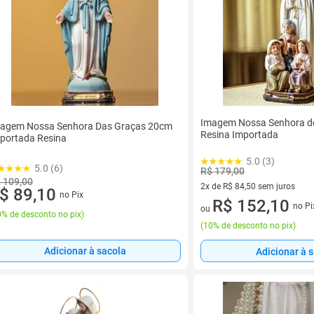
Imagem Nossa Senhora d
agem Nossa Senhora Das Graças 20cm
Resina Importada
portada Resina
5.0 (3)
5.0 (6)
R$ 179,00
 109,00
2x de R$ 84,50 sem juros
$ 89,10
no Pix
2 vez de R$ 84,50 sem juros
R$ 152,10
no Pi
ou
% de desconto no pix
)
(
10% de desconto no pix
)
Adicionar à sacola
Adicionar à 