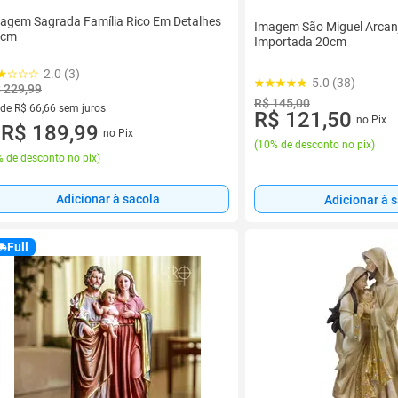
agem Sagrada Família Rico Em Detalhes
Imagem São Miguel Arcan
0cm
Importada 20cm
2.0 (3)
5.0 (38)
 229,99
R$ 145,00
 de R$ 66,66 sem juros
R$ 121,50
no Pix
ez de R$ 66,66 sem juros
R$ 189,99
no Pix
u
(
10% de desconto no pix
)
 de desconto no pix
)
Adicionar à sacola
Adicionar à 
Full