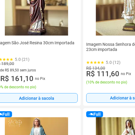
agem São José Resina 30cm Importada
Imagem Nossa Senhora de
23cm importada
5.0 (21)
5.0 (12)
 189,00
R$ 134,00
 de R$ 89,50 sem juros
R$ 111,60
no Pix
ez de R$ 89,50 sem juros
R$ 161,10
no Pix
u
(
10% de desconto no pix
)
% de desconto no pix
)
Adicionar à 
Adicionar à sacola
Full
Full