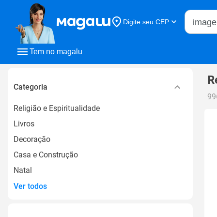
Buscar n
Digite seu CEP
Buscar
Tem no magalu
R
Categoria
99
Religião e Espiritualidade
Livros
Decoração
Casa e Construção
Natal
Ver todos