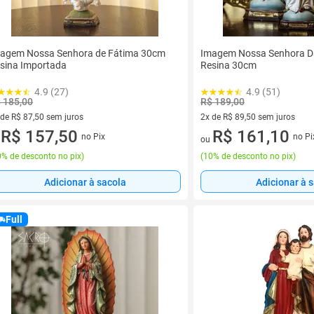
agem Nossa Senhora de Fátima 30cm
Imagem Nossa Senhora D
sina Importada
Resina 30cm
4.9 (27)
4.9 (51)
 185,00
R$ 189,00
 de R$ 87,50 sem juros
2x de R$ 89,50 sem juros
ez de R$ 87,50 sem juros
R$ 157,50
2 vez de R$ 89,50 sem juros
R$ 161,10
no Pix
no Pi
u
ou
% de desconto no pix
)
(
10% de desconto no pix
)
Adicionar à sacola
Adicionar à 
Full