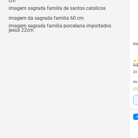
cm
imagem sagrada familia de santos catolicos
imagem da sagrada familia 60 cm
imagem sagrada familia porcelana importados
jesus 22cm
Im
R$
2x
2 v
o
(
10