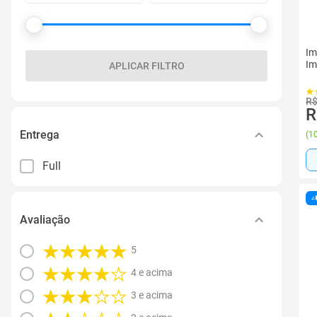
Im
Im
APLICAR FILTRO
R$
R
Entrega
(
10
Full
Avaliação
5
4 e acima
3 e acima