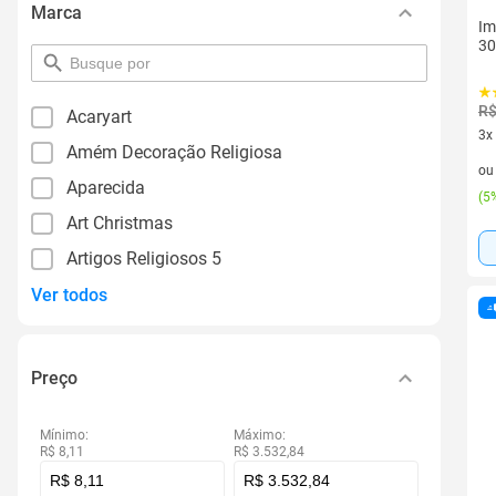
Marca
Im
3
pesquisar
por
filtro
R$
Acaryart
3x
Amém Decoração Religiosa
3 v
o
Aparecida
(
5%
Art Christmas
Artigos Religiosos 5
Ver todos
Preço
Mínimo:
Máximo:
R$ 8,11
R$ 3.532,84