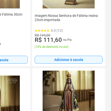
e Fátima 30cm
Imagem Nossa Senhora de Fátima resina
23cm importada
5.0 (12)
R$ 134,00
R$ 111,60
no Pix
x
(
10% de desconto no pix
)
Adicionar à sacola
sacola