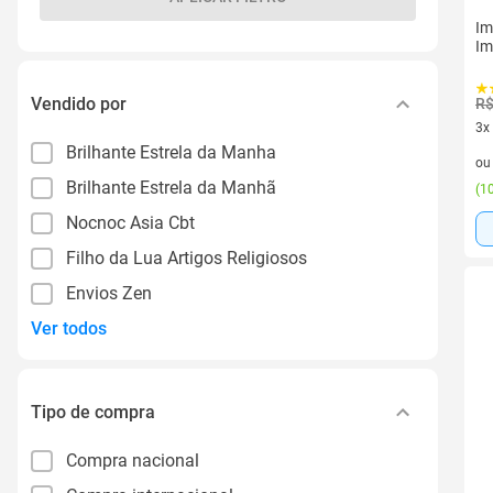
Im
Im
Vendido por
R$
3x
Brilhante Estrela da Manha
3 v
o
Brilhante Estrela da Manhã
(
10
Nocnoc Asia Cbt
Filho da Lua Artigos Religiosos
Envios Zen
Ver todos
Tipo de compra
Compra nacional