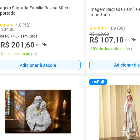
agem Sagrada Família Resina 30cm
Imagem Sagrada Família 
portada
Importada
4.8 (52)
4.9 (30)
 234,00
R$ 129,00
 de R$ 74,67 sem juros
R$ 107,10
no Pix
ez de R$ 74,67 sem juros
R$ 201,60
no Pix
u
(
10% de desconto no pix
)
% de desconto no pix
)
Adicionar à 
Adicionar à sacola
Full