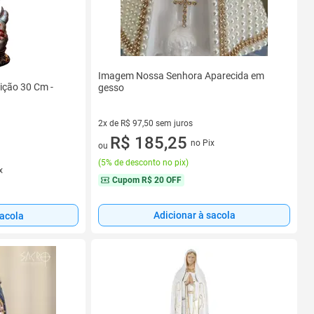
Imagem Nossa Senhora Aparecida em
ção 30 Cm -
gesso
2x de R$ 97,50 sem juros
2 vez de R$ 97,50 sem juros
R$ 185,25
no Pix
ou
(
5% de desconto no pix
)
x
Cupom
R$ 20 OFF
Adicionar à sacola
sacola