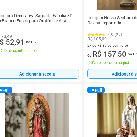
cultura Decorativa Sagrada Família 3D
Imagem Nossa Senhora d
 Branco Fosco para Oratório e Altar
Resina Importada
4.9 (27)
 73,49
R$ 185,00
$ 52,91
no Pix
2x de R$ 87,50 sem juros
% de desconto no pix
)
2 vez de R$ 87,50 sem juros
R$ 157,50
no Pi
ou
(
10% de desconto no pix
)
Adicionar à sacola
Adicionar à 
Full
Full