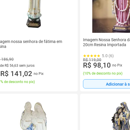
Imagem Nossa Senhora d
agem nossa senhora de fátima em
20cm Resina Importada
sina
5.0 (6)
 186,90
R$ 119,00
R$ 98,10
no Pix
 de R$ 56,63 sem juros
ez de R$ 56,63 sem juros
R$ 141,02
(
10% de desconto no pix
)
no Pix
u
% de desconto no pix
)
Adicionar à 