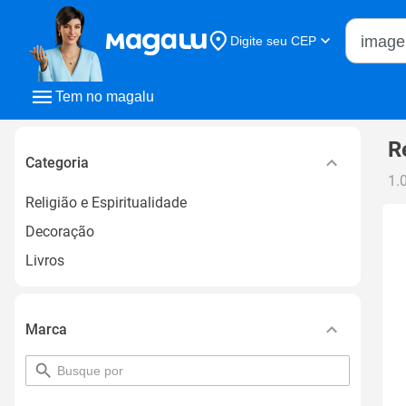
Buscar n
Digite seu CEP
Buscar
Tem no magalu
R
Categoria
1.
Religião e Espiritualidade
Decoração
Livros
Marca
pesquisar
por
filtro