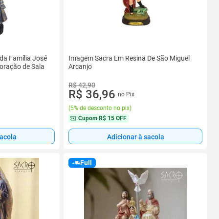
da Família José
Imagem Sacra Em Resina De São Miguel
oração de Sala
Arcanjo
R$ 42,90
R$ 36,96
no Pix
(
5% de desconto no pix
)
Cupom
R$ 15 OFF
sacola
Adicionar à sacola
Full