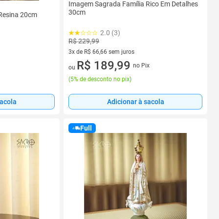
Imagem Sagrada Família Rico Em Detalhes
30cm
Resina 20cm
2.0 (3)
R$ 229,99
3x de R$ 66,66 sem juros
3 vez de R$ 66,66 sem juros
R$ 189,99
no Pix
ou
(
5% de desconto no pix
)
sacola
Adicionar à sacola
Full