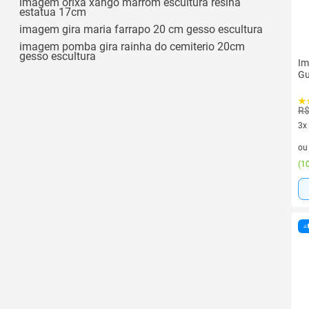
imagem orixa xango marrom escultura resina
estatua 17cm
imagem gira maria farrapo 20 cm gesso escultura
imagem pomba gira rainha do cemiterio 20cm
gesso escultura
Im
Gu
R$
3x
3 v
o
(
10