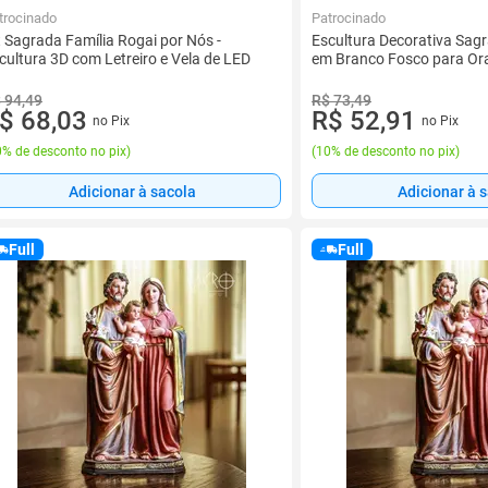
trocinado
Patrocinado
t Sagrada Família Rogai por Nós -
Escultura Decorativa Sag
cultura 3D com Letreiro e Vela de LED
em Branco Fosco para Orat
 94,49
R$ 73,49
$ 68,03
R$ 52,91
no Pix
no Pix
% de desconto no pix
)
(
10% de desconto no pix
)
Adicionar à sacola
Adicionar à 
Full
Full