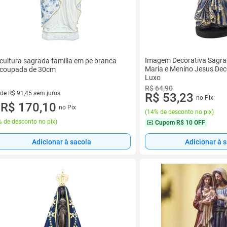
Imagem Decorativa Sagra
cultura sagrada familia em pe branca
Maria e Menino Jesus Dec
coupada de 30cm
Luxo
R$ 64,90
 de R$ 91,45 sem juros
R$ 53,23
no Pix
ez de R$ 91,45 sem juros
R$ 170,10
no Pix
u
(
14% de desconto no pix
)
 de desconto no pix
)
Cupom
R$ 10 OFF
Adicionar à sacola
Adicionar à 