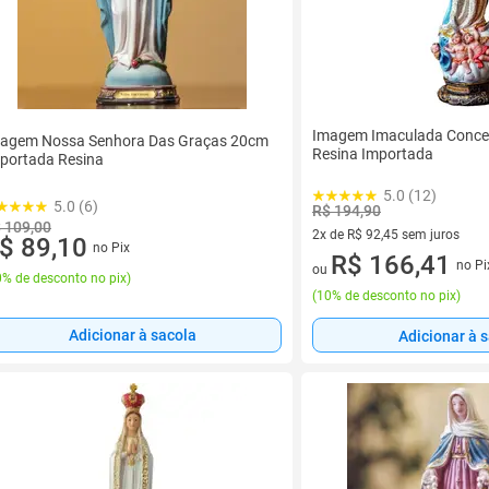
Imagem Imaculada Concei
agem Nossa Senhora Das Graças 20cm
Resina Importada
portada Resina
5.0 (12)
5.0 (6)
R$ 194,90
 109,00
2x de R$ 92,45 sem juros
$ 89,10
no Pix
2 vez de R$ 92,45 sem juros
R$ 166,41
no Pi
ou
% de desconto no pix
)
(
10% de desconto no pix
)
Adicionar à sacola
Adicionar à 