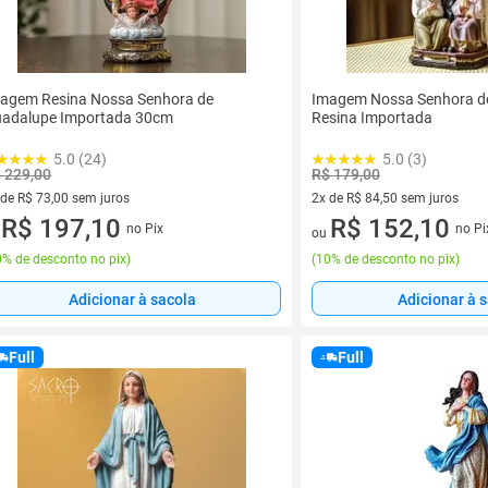
agem Resina Nossa Senhora de
Imagem Nossa Senhora d
adalupe Importada 30cm
Resina Importada
5.0 (24)
5.0 (3)
 229,00
R$ 179,00
 de R$ 73,00 sem juros
2x de R$ 84,50 sem juros
ez de R$ 73,00 sem juros
R$ 197,10
2 vez de R$ 84,50 sem juros
R$ 152,10
no Pix
no Pi
u
ou
% de desconto no pix
)
(
10% de desconto no pix
)
Adicionar à sacola
Adicionar à 
Full
Full