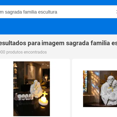
o Magalu
esultados para
imagem sagrada familia es
000 produtos encontrados