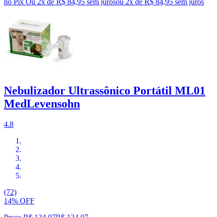
no Pix
Ou 2x de R$ 84,95 sem juros
ou
2
x de
R$ 84,95
sem juros
Nebulizador Ultrassônico Portátil ML01
MedLevensohn
4.8
(72)
14% OFF