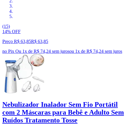
(15)
14% OFF
Preço R$ 63,85
R$
63
,
85
no Pix
Ou 1x de R$ 74,24 sem juros
ou
1
x de
R$ 74,24
sem juros
Nebulizador Inalador Sem Fio Portátil
com 2 Máscaras para Bebê e Adulto Sem
Ruídos Tratamento Tosse