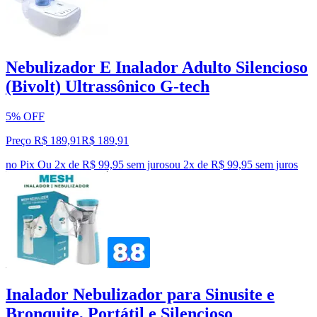
Nebulizador E Inalador Adulto Silencioso
(Bivolt) Ultrassônico G-tech
5% OFF
Preço R$ 189,91
R$
189
,
91
no Pix
Ou 2x de R$ 99,95 sem juros
ou
2
x de
R$ 99,95
sem juros
Inalador Nebulizador para Sinusite e
Bronquite, Portátil e Silencioso