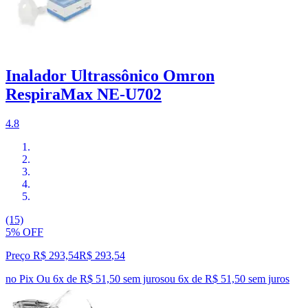
Inalador Ultrassônico Omron
RespiraMax NE-U702
4.8
(15)
5% OFF
Preço R$ 293,54
R$
293
,
54
no Pix
Ou 6x de R$ 51,50 sem juros
ou
6
x de
R$ 51,50
sem juros