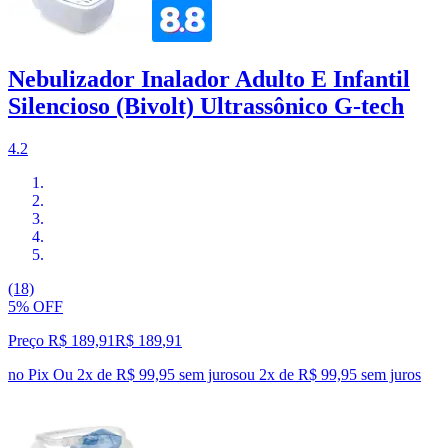
Nebulizador Inalador Adulto E Infantil
Silencioso (Bivolt) Ultrassônico G-tech
4.2
(18)
5% OFF
Preço R$ 189,91
R$
189
,
91
no Pix
Ou 2x de R$ 99,95 sem juros
ou
2
x de
R$ 99,95
sem juros