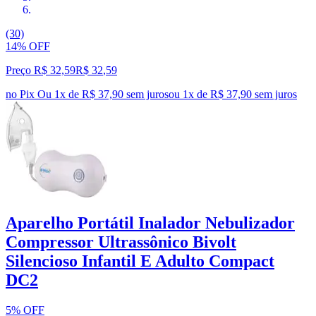
(30)
14% OFF
Preço R$ 32,59
R$
32
,
59
no Pix
Ou 1x de R$ 37,90 sem juros
ou
1
x de
R$ 37,90
sem juros
Aparelho Portátil Inalador Nebulizador
Compressor Ultrassônico Bivolt
Silencioso Infantil E Adulto Compact
DC2
5% OFF