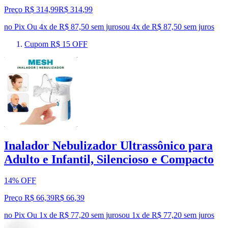
Preço R$ 314,99
R$
314
,
99
no Pix
Ou 4x de R$ 87,50 sem juros
ou
4
x de
R$ 87,50
sem juros
Cupom R$ 15 OFF
Inalador Nebulizador Ultrassônico para
Adulto e Infantil, Silencioso e Compacto
14% OFF
Preço R$ 66,39
R$
66
,
39
no Pix
Ou 1x de R$ 77,20 sem juros
ou
1
x de
R$ 77,20
sem juros