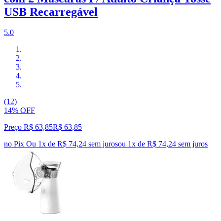
USB Recarregável
5.0
(12)
14% OFF
Preço R$ 63,85
R$
63
,
85
no Pix
Ou 1x de R$ 74,24 sem juros
ou
1
x de
R$ 74,24
sem juros