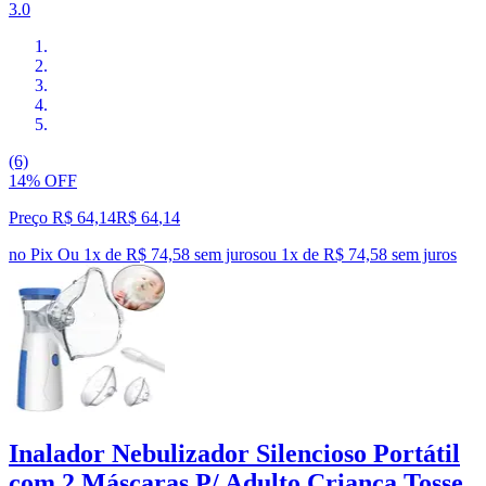
3.0
(6)
14% OFF
Preço R$ 64,14
R$
64
,
14
no Pix
Ou 1x de R$ 74,58 sem juros
ou
1
x de
R$ 74,58
sem juros
Inalador Nebulizador Silencioso Portátil
com 2 Máscaras P/ Adulto Criança Tosse