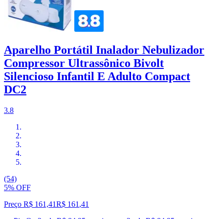
Aparelho Portátil Inalador Nebulizador
Compressor Ultrassônico Bivolt
Silencioso Infantil E Adulto Compact
DC2
3.8
(54)
5% OFF
Preço R$ 161,41
R$
161
,
41