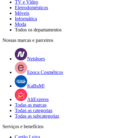
TV e Vídeo
Eletrodomésticos
Móveis
Informática
Moda
Todos os departamentos
Nossas marcas e parceiros
Netshoes
Epoca Cosméticos
KaBuM!
AliExpress
Todas as marcas
Todas as categorias
Todas as subcategorias
Serviços e benefícios
Cartão Luiza