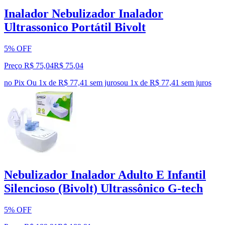
Inalador Nebulizador Inalador
Ultrassonico Portátil Bivolt
5% OFF
Preço R$ 75,04
R$
75
,
04
no Pix
Ou 1x de R$ 77,41 sem juros
ou
1
x de
R$ 77,41
sem juros
Nebulizador Inalador Adulto E Infantil
Silencioso (Bivolt) Ultrassônico G-tech
5% OFF