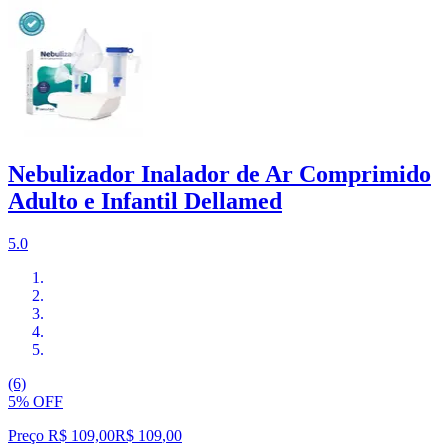
Nebulizador Inalador de Ar Comprimido
Adulto e Infantil Dellamed
5.0
(6)
5% OFF
Preço R$ 109,00
R$
109
,
00