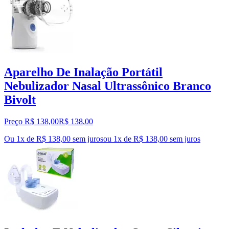
Aparelho De Inalação Portátil
Nebulizador Nasal Ultrassônico Branco
Bivolt
Preço R$ 138,00
R$
138
,
00
Ou 1x de R$ 138,00 sem juros
ou
1
x de
R$ 138,00
sem juros