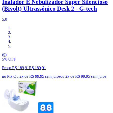
Inalador E Nebulizador Super Silencioso
(Bivolt) Ultrassônico Desk 2 - G-tech
5.0
(9)
5% OFF
Preço R$ 189,91
R$
189
,
91
no Pix
Ou 2x de R$ 99,95 sem juros
ou
2
x de
R$ 99,95
sem juros