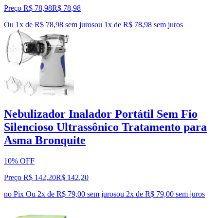
Preço R$ 78,98
R$
78
,
98
Ou 1x de R$ 78,98 sem juros
ou
1
x de
R$ 78,98
sem juros
Nebulizador Inalador Portátil Sem Fio
Silencioso Ultrassônico Tratamento para
Asma Bronquite
10% OFF
Preço R$ 142,20
R$
142
,
20
no Pix
Ou 2x de R$ 79,00 sem juros
ou
2
x de
R$ 79,00
sem juros