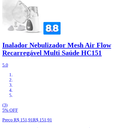
Inalador Nebulizador Mesh Air Flow
Recarregável Multi Saúde HC151
5.0
(3)
5% OFF
Preço R$ 151,91
R$
151
,
91