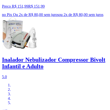
Preço R$ 151,99
R$
151
,
99
no Pix
Ou 2x de R$ 80,00 sem juros
ou
2
x de
R$ 80,00
sem juros
Inalador Nebulizador Compressor Bivolt
Infantil e Adulto
5.0