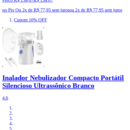
Preço R$ 134,07
R$
134
,
07
no Pix
Ou 2x de R$ 77,95 sem juros
ou
2
x de
R$ 77,95
sem juros
Cupom 10% OFF
Inalador Nebulizador Compacto Portátil
Silencioso Ultrassônico Branco
4.6