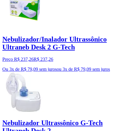
Nebulizador/Inalador Ultrassônico
Ultraneb Desk 2 G-Tech
Preço R$ 237,26
R$
237
,
26
Ou 3x de R$ 79,09 sem juros
ou
3
x de
R$ 79,09
sem juros
Nebulizador Ultrassônico G-Tech
Ultraneb Desk 2