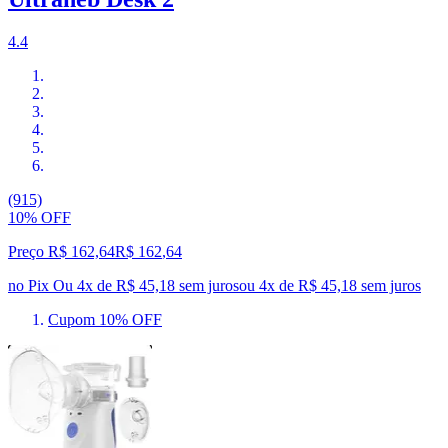
4.4
(915)
10% OFF
Preço R$ 162,64
R$
162
,
64
no Pix
Ou 4x de R$ 45,18 sem juros
ou
4
x de
R$ 45,18
sem juros
Cupom 10% OFF