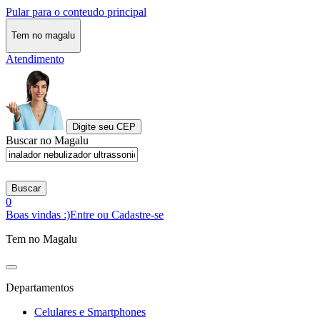
Pular para o conteudo principal
Tem no magalu
Atendimento
Digite seu CEP
Buscar no Magalu
Buscar
0
Boas vindas :)
Entre ou Cadastre-se
Tem no Magalu
Departamentos
Celulares e Smartphones