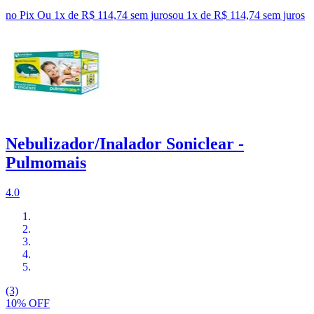
no Pix
Ou 1x de R$ 114,74 sem juros
ou
1
x de
R$ 114,74
sem juros
Nebulizador/Inalador Soniclear -
Pulmomais
4.0
(3)
10% OFF