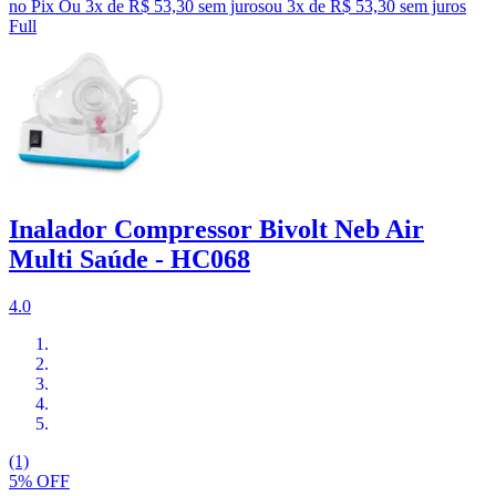
no Pix
Ou 3x de R$ 53,30 sem juros
ou
3
x de
R$ 53,30
sem juros
Full
Inalador Compressor Bivolt Neb Air
Multi Saúde - HC068
4.0
(1)
5% OFF