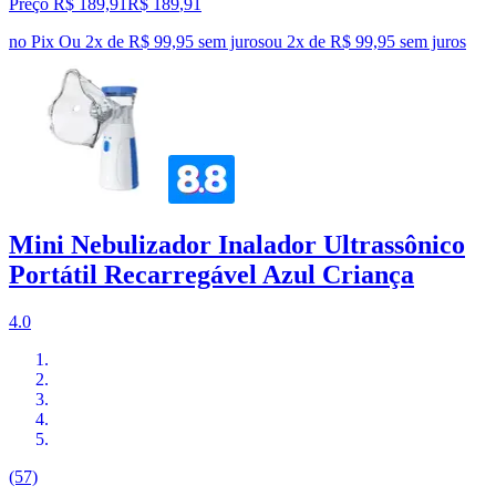
Preço R$ 189,91
R$
189
,
91
no Pix
Ou 2x de R$ 99,95 sem juros
ou
2
x de
R$ 99,95
sem juros
Mini Nebulizador Inalador Ultrassônico
Portátil Recarregável Azul Criança
4.0
(57)