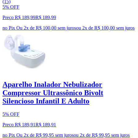
(15)
5% OFF
Preço R$ 189,99
R$
189
,
99
no Pix
Ou 2x de R$ 100,00 sem juros
ou
2
x de
R$ 100,00
sem juros
Aparelho Inalador Nebulizador
Compressor Ultrassônico Bivolt
Silencioso Infantil E Adulto
5% OFF
Preço R$ 189,91
R$
189
,
91
no Pix
Ou 2x de R$ 99,95 sem juros
ou
2
x de
R$ 99,95
sem juros