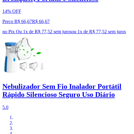
14% OFF
Preço R$ 66,67
R$
66
,
67
no Pix
Ou 1x de R$ 77,52 sem juros
ou
1
x de
R$ 77,52
sem juros
Nebulizador Sem Fio Inalador Portátil
Rápido Silencioso Seguro Uso Diário
5.0