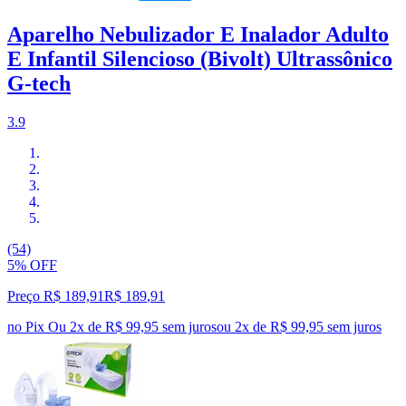
Aparelho Nebulizador E Inalador Adulto
E Infantil Silencioso (Bivolt) Ultrassônico
G-tech
3.9
(54)
5% OFF
Preço R$ 189,91
R$
189
,
91
no Pix
Ou 2x de R$ 99,95 sem juros
ou
2
x de
R$ 99,95
sem juros