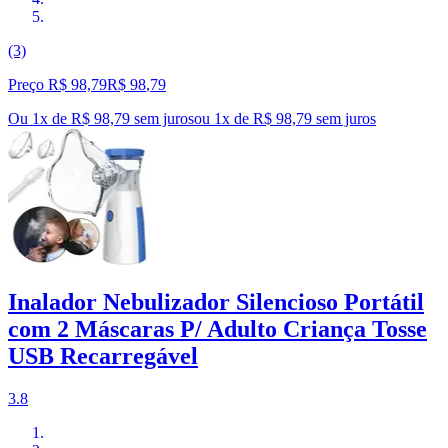
(3)
Preço R$ 98,79
R$
98
,
79
Ou 1x de R$ 98,79 sem juros
ou
1
x de
R$ 98,79
sem juros
Inalador Nebulizador Silencioso Portátil
com 2 Máscaras P/ Adulto Criança Tosse
USB Recarregável
3.8