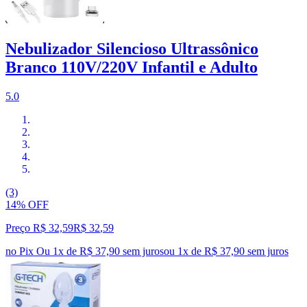
Nebulizador Silencioso Ultrassônico
Branco 110V/220V Infantil e Adulto
5.0
(3)
14% OFF
Preço R$ 32,59
R$
32
,
59
no Pix
Ou 1x de R$ 37,90 sem juros
ou
1
x de
R$ 37,90
sem juros