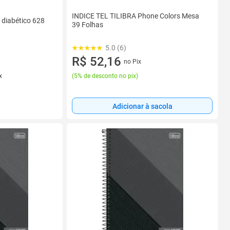
INDICE TEL TILIBRA Phone Colors Mesa
 diabético 628
39 Folhas
5.0 (6)
R$ 52,16
no Pix
(
5% de desconto no pix
)
x
Adicionar à sacola