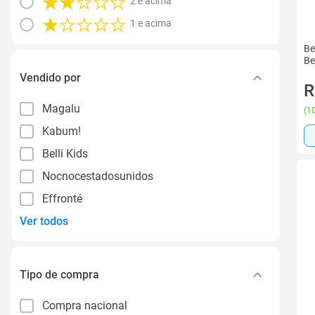
2 e acima
1 e acima
Be
Be
Vendido por
R
Magalu
(
10
Kabum!
Belli Kids
Nocnocestadosunidos
Effronté
Ver todos
Tipo de compra
Compra nacional