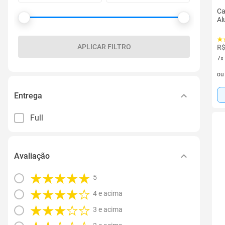
Ca
Al
APLICAR FILTRO
R$
7x
7 v
o
Entrega
Full
Avaliação
5
4 e acima
3 e acima