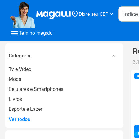
Buscar n
Digite seu CEP
Buscar
Tem no magalu
R
Categoria
3.
Tv e Vídeo
Moda
Celulares e Smartphones
Livros
Esporte e Lazer
Ver todos