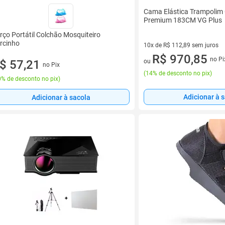
Cama Elástica Trampolim 
Premium 183CM VG Plus
rço Portátil Colchão Mosquiteiro
rcinho
10x de R$ 112,89 sem juros
10 vez de R$ 112,89 sem juro
R$ 970,85
no Pi
ou
$ 57,21
no Pix
(
14% de desconto no pix
)
% de desconto no pix
)
Adicionar à 
Adicionar à sacola