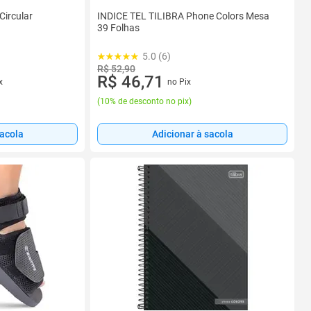
INDICE TEL TILIBRA Phone Colors Mesa
Circular
39 Folhas
5.0 (6)
R$ 52,90
s
R$ 46,71
x
no Pix
(
10% de desconto no pix
)
Adicionar à sacola
sacola