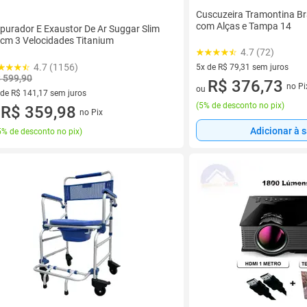
Cuscuzeira Tramontina Br
com Alças e Tampa 14
purador E Exaustor De Ar Suggar Slim
cm 3 Velocidades Titanium
4.7 (72)
4.7 (1156)
5x de R$ 79,31 sem juros
 599,90
5 vez de R$ 79,31 sem juros
R$ 376,73
no Pi
ou
 de R$ 141,17 sem juros
(
5% de desconto no pix
)
ez de R$ 141,17 sem juros
R$ 359,98
no Pix
u
Adicionar à 
% de desconto no pix
)