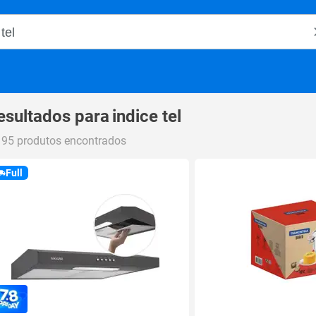
o Magalu
esultados para
indice tel
195 produtos encontrados
Full