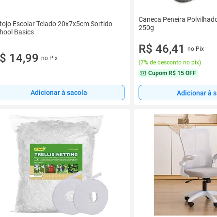
Caneca Peneira Polvilhad
tojo Escolar Telado 20x7x5cm Sortido
250g
hool Basics
R$ 46,41
no Pix
$ 14,99
no Pix
(
7% de desconto no pix
)
Cupom
R$ 15 OFF
Adicionar à sacola
Adicionar à 