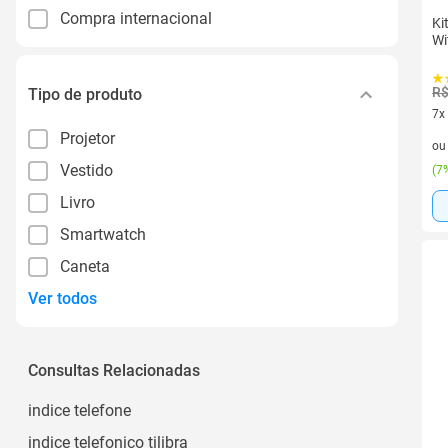
Compra internacional
Ki
Wi
R$
Tipo de produto
7x
7 v
Projetor
o
Vestido
(
7%
Livro
Smartwatch
Caneta
Ver todos
Consultas Relacionadas
indice telefone
indice telefonico tilibra