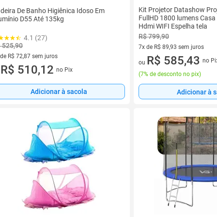
Kit Projetor Datashow Pro
deira De Banho Higiênica Idoso Em
FullHD 1800 lumens Casa
umínio D55 Até 135kg
Hdmi WIFI Espelha tela
R$ 799,90
4.1 (27)
 525,90
7x de R$ 89,93 sem juros
 de R$ 72,87 sem juros
7 vez de R$ 89,93 sem juros
R$ 585,43
no Pi
ou
ez de R$ 72,87 sem juros
R$ 510,12
no Pix
u
(
7% de desconto no pix
)
Adicionar à sacola
Adicionar à 