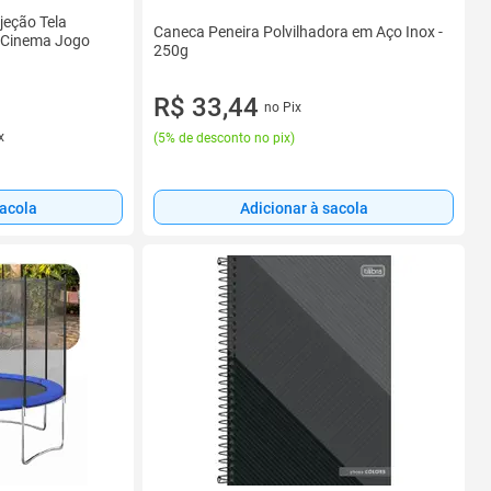
jeção Tela
Caneca Peneira Polvilhadora em Aço Inox -
 Cinema Jogo
250g
R$ 33,44
no Pix
x
(
5% de desconto no pix
)
sacola
Adicionar à sacola