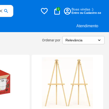
0
Boas vindas :)
Entre ou Cadastre-se
Atendimento
Ordenar por