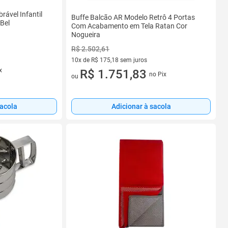
rável Infantil
Buffe Balcão AR Modelo Retrô 4 Portas
Bel
Com Acabamento em Tela Ratan Cor
Nogueira
R$ 2.502,61
10x de R$ 175,18 sem juros
x
10 vez de R$ 175,18 sem juros
R$ 1.751,83
no Pix
ou
sacola
Adicionar à sacola