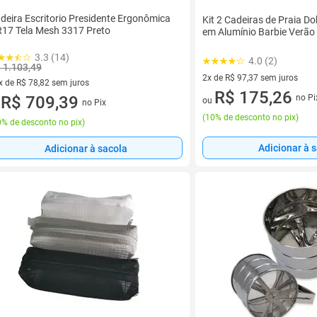
deira Escritorio Presidente Ergonômica
Kit 2 Cadeiras de Praia Dob
17 Tela Mesh 3317 Preto
em Alumínio Barbie Verão 
3.3 (14)
4.0 (2)
 1.103,49
2x de R$ 97,37 sem juros
x de R$ 78,82 sem juros
2 vez de R$ 97,37 sem juros
R$ 175,26
no Pi
vez de R$ 78,82 sem juros
R$ 709,39
ou
no Pix
u
(
10% de desconto no pix
)
% de desconto no pix
)
Adicionar à 
Adicionar à sacola