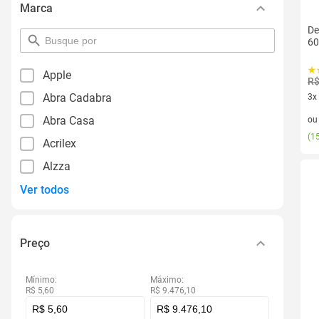
Marca
De
pesquisar
60
por
filtro
Apple
R$
Abra Cadabra
3x
3 v
Abra Casa
o
(
15
Acrilex
Alzza
Ver todos
Preço
Mínimo:
Máximo:
R$ 5,60
R$ 9.476,10