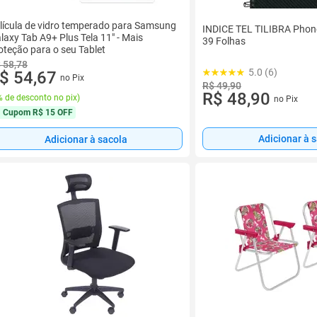
lícula de vidro temperado para Samsung
INDICE TEL TILIBRA Phon
laxy Tab A9+ Plus Tela 11" - Mais
39 Folhas
oteção para o seu Tablet
 58,78
5.0 (6)
$ 54,67
no Pix
R$ 49,90
R$ 48,90
 de desconto no pix
)
no Pix
Cupom
R$ 15 OFF
Adicionar à 
Adicionar à sacola