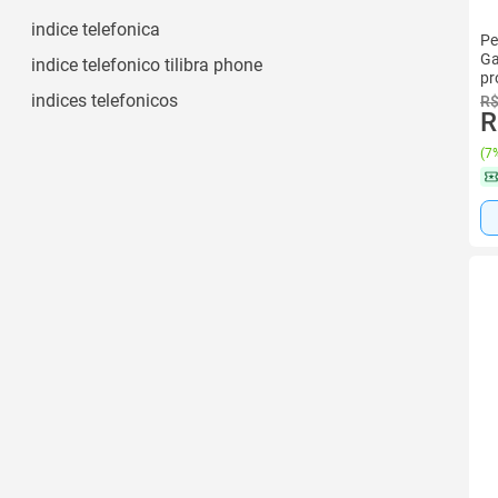
indice telefonica
Pe
Ga
indice telefonico tilibra phone
pr
indices telefonicos
R$
R
(
7%