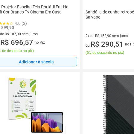
t Projetor Espelha Tela Portátil Full Hd
fi Cor Branco Tv Cinema Em Casa
Sandália de cunha retropé
Salvape
4.0 (2)
 899,90
 de R$ 107,00 sem juros
2x de R$ 152,90 sem juros
ez de R$ 107,00 sem juros
R$ 696,57
2 vez de R$ 152,90 sem juros
R$ 290,51
no Pix
u
no Pi
ou
 de desconto no pix
)
(
5% de desconto no pix
)
Adicionar à sacola