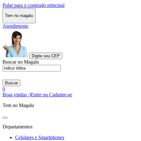
Pular para o conteudo principal
Tem no magalu
Atendimento
Digite seu CEP
Buscar no Magalu
Buscar
0
Boas vindas :)
Entre ou Cadastre-se
Tem no Magalu
Departamentos
Celulares e Smartphones