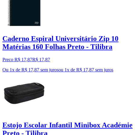
Caderno Espiral Universitário Zip 10
Matérias 160 Folhas Preto - Tilibra
Preço R$ 17,87
R$
17
,
87
Ou 1x de R$ 17,87 sem juros
ou
1
x de
R$ 17,87
sem juros
Estojo Escolar Infantil Minibox Académie
Preto - Tilibra