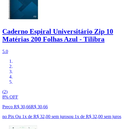
Caderno Espiral Universitário Zip 10
Matérias 200 Folhas Azul - Tilibra
5.0
(2)
8% OFF
Preço R$ 30,66
R$
30
,
66
no Pix
Ou 1x de R$ 32,00 sem juros
ou
1
x de
R$ 32,00
sem juros