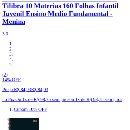
Tilibra 10 Materias 160 Folhas Infantil
Juvenil Ensino Medio Fundamental -
Menina
5.0
(2)
14% OFF
Preço R$ 84,93
R$
84
,
93
no Pix
Ou 1x de R$ 98,75 sem juros
ou
1
x de
R$ 98,75
sem juros
Cupom 10% OFF