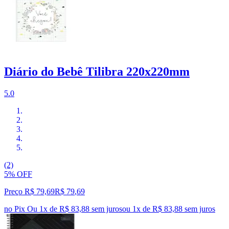
Diário do Bebê Tilibra 220x220mm
5.0
(2)
5% OFF
Preço R$ 79,69
R$
79
,
69
no Pix
Ou 1x de R$ 83,88 sem juros
ou
1
x de
R$ 83,88
sem juros