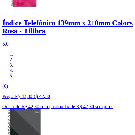
Índice Telefônico 139mm x 210mm Colors
Rosa - Tilibra
5.0
(6)
Preço R$ 42,30
R$
42
,
30
Ou 1x de R$ 42,30 sem juros
ou
1
x de
R$ 42,30
sem juros