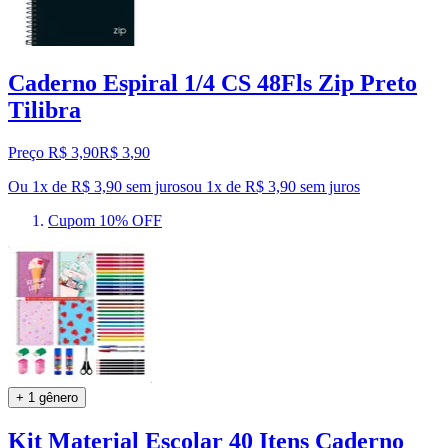
Caderno Espiral 1/4 CS 48Fls Zip Preto
Tilibra
Preço R$ 3,90
R$
3
,
90
Ou 1x de R$ 3,90 sem juros
ou
1
x de
R$ 3,90
sem juros
Cupom 10% OFF
+ 1 gênero
Kit Material Escolar 40 Itens Caderno