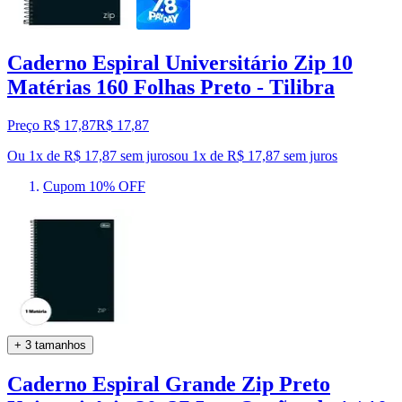
Caderno Espiral Universitário Zip 10
Matérias 160 Folhas Preto - Tilibra
Preço R$ 17,87
R$
17
,
87
Ou 1x de R$ 17,87 sem juros
ou
1
x de
R$ 17,87
sem juros
Cupom 10% OFF
+ 3 tamanhos
Caderno Espiral Grande Zip Preto