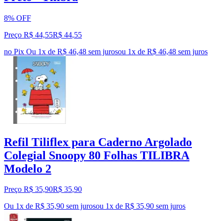
8% OFF
Preço R$ 44,55
R$
44
,
55
no Pix
Ou 1x de R$ 46,48 sem juros
ou
1
x de
R$ 46,48
sem juros
Refil Tiliflex para Caderno Argolado
Colegial Snoopy 80 Folhas TILIBRA
Modelo 2
Preço R$ 35,90
R$
35
,
90
Ou 1x de R$ 35,90 sem juros
ou
1
x de
R$ 35,90
sem juros