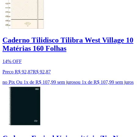
Caderno Tilidisco Tilibra West Village 10
Matérias 160 Folhas
14% OFF
Preço R$ 92,87
R$
92
,
87
no Pix
Ou 1x de R$ 107,99 sem juros
ou
1
x de
R$ 107,99
sem juros