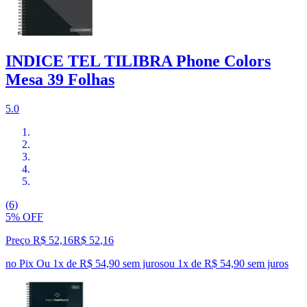
INDICE TEL TILIBRA Phone Colors
Mesa 39 Folhas
5.0
(6)
5% OFF
Preço R$ 52,16
R$
52
,
16
no Pix
Ou 1x de R$ 54,90 sem juros
ou
1
x de
R$ 54,90
sem juros