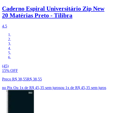
Caderno Espiral Universitário Zip New
20 Matérias Preto - Tilibra
4.5
(45)
15% OFF
Preço R$ 38,55
R$
38
,
55
no Pix
Ou 1x de R$ 45,35 sem juros
ou
1
x de
R$ 45,35
sem juros