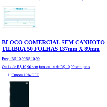
BLOCO COMERCIAL SEM CANHOTO
TILIBRA 50 FOLHAS 137mm X 89mm
Preço R$ 10,90
R$
10
,
90
Ou 1x de R$ 10,90 sem juros
ou
1
x de
R$ 10,90
sem juros
Cupom 10% OFF