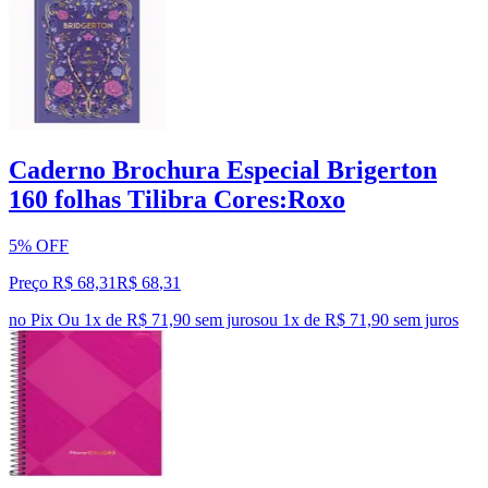
Caderno Brochura Especial Brigerton
160 folhas Tilibra Cores:Roxo
5% OFF
Preço R$ 68,31
R$
68
,
31
no Pix
Ou 1x de R$ 71,90 sem juros
ou
1
x de
R$ 71,90
sem juros