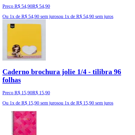
Preço R$ 54,90
R$
54
,
90
Ou 1x de R$ 54,90 sem juros
ou
1
x de
R$ 54,90
sem juros
Caderno brochura jolie 1/4 - tilibra 96
folhas
Preço R$ 15,90
R$
15
,
90
Ou 1x de R$ 15,90 sem juros
ou
1
x de
R$ 15,90
sem juros