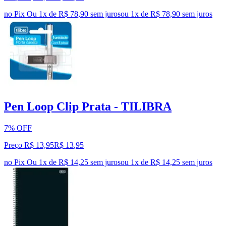
no Pix
Ou 1x de R$ 78,90 sem juros
ou
1
x de
R$ 78,90
sem juros
Pen Loop Clip Prata - TILIBRA
7% OFF
Preço R$ 13,95
R$
13
,
95
no Pix
Ou 1x de R$ 14,25 sem juros
ou
1
x de
R$ 14,25
sem juros