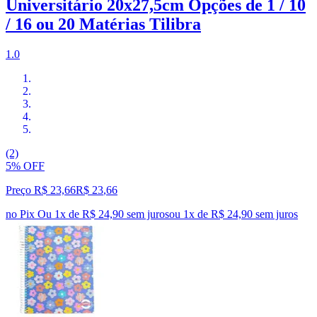
Universitário 20x27,5cm Opções de 1 / 10
/ 16 ou 20 Matérias Tilibra
1.0
(2)
5% OFF
Preço R$ 23,66
R$
23
,
66
no Pix
Ou 1x de R$ 24,90 sem juros
ou
1
x de
R$ 24,90
sem juros