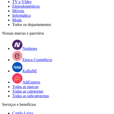
TV e Vídeo
Eletrodomésticos
Móveis
Informática
Moda
Todos os departamentos
Nossas marcas e parceiros
Netshoes
Epoca Cosméticos
KaBuM!
AliExpress
Todas as marcas
Todas as categorias
Todas as subcategorias
Serviços e benefícios
Cartão Luiza