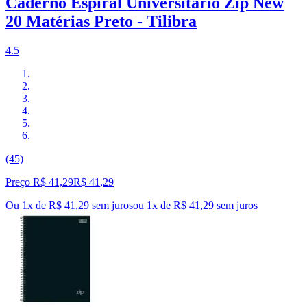
Caderno Espiral Universitário Zip New
20 Matérias Preto - Tilibra
4.5
(45)
Preço R$ 41,29
R$
41
,
29
Ou 1x de R$ 41,29 sem juros
ou
1
x de
R$ 41,29
sem juros