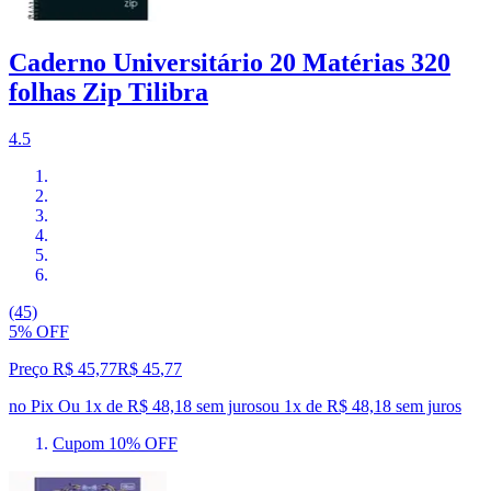
Caderno Universitário 20 Matérias 320
folhas Zip Tilibra
4.5
(45)
5% OFF
Preço R$ 45,77
R$
45
,
77
no Pix
Ou 1x de R$ 48,18 sem juros
ou
1
x de
R$ 48,18
sem juros
Cupom 10% OFF