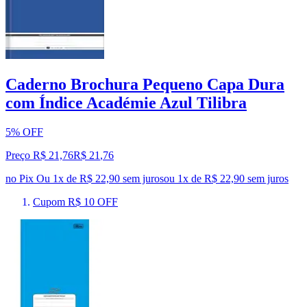
Caderno Brochura Pequeno Capa Dura
com Índice Académie Azul Tilibra
5% OFF
Preço R$ 21,76
R$
21
,
76
no Pix
Ou 1x de R$ 22,90 sem juros
ou
1
x de
R$ 22,90
sem juros
Cupom R$ 10 OFF