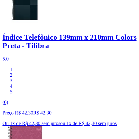
Índice Telefônico 139mm x 210mm Colors
Preta - Tilibra
5.0
(6)
Preço R$ 42,30
R$
42
,
30
Ou 1x de R$ 42,30 sem juros
ou
1
x de
R$ 42,30
sem juros