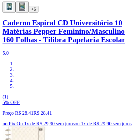
+6
Caderno Espiral CD Universitário 10
Matérias Pepper Feminino/Masculino
160 Folhas - Tilibra Papelaria Escolar
5.0
(1)
5% OFF
Preço R$ 28,41
R$
28
,
41
no Pix
Ou 1x de R$ 29,90 sem juros
ou
1
x de
R$ 29,90
sem juros