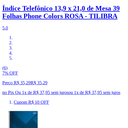
Índice Telefônico 13,9 x 21,0 de Mesa 39
Folhas Phone Colors ROSA - TILIBRA
5.0
(6)
7% OFF
Preço R$ 35,29
R$
35
,
29
no Pix
Ou 1x de R$ 37,95 sem juros
ou
1
x de
R$ 37,95
sem juros
Cupom R$ 10 OFF