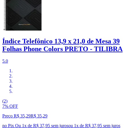
Índice Telefônico 13,9 x 21,0 de Mesa 39
Folhas Phone Colors PRETO - TILIBRA
5.0
(2)
7% OFF
Preço R$ 35,29
R$
35
,
29
no Pix
Ou 1x de R$ 37,95 sem juros
ou
1
x de
R$ 37,95
sem juros