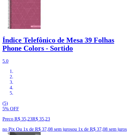
Índice Telefônico de Mesa 39 Folhas
Phone Colors - Sortido
5.0
(5)
5% OFF
Preço R$ 35,23
R$
35
,
23
no Pix
Ou 1x de R$ 37,08 sem juros
ou
1
x de
R$ 37,08
sem juros