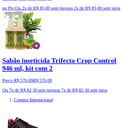
no Pix
Ou 2x de R$ 85,00 sem juros
ou
2
x de
R$ 85,00
sem juros
Sabão inseticida Trifecta Crop Control
946 ml, kit com 2
Preço R$ 576,09
R$
576
,
09
Ou 7x de R$ 82,30 sem juros
ou
7
x de
R$ 82,30
sem juros
Compra Internacional