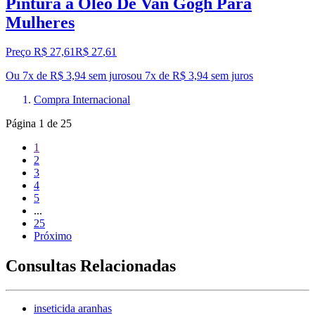
Pintura a Óleo De Van Gogh Para
Mulheres
Preço R$ 27,61
R$
27
,
61
Ou 7x de R$ 3,94 sem juros
ou
7
x de
R$ 3,94
sem juros
Compra Internacional
Página
1
de
25
1
2
3
4
5
...
25
Próximo
Consultas Relacionadas
inseticida aranhas