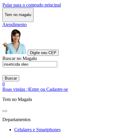
Pular para o conteudo principal
Tem no magalu
Atendimento
Digite seu CEP
Buscar no Magalu
Buscar
0
Boas vindas :)
Entre ou Cadastre-se
Tem no Magalu
Departamentos
Celulares e Smartphones