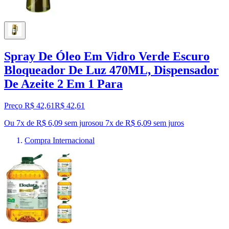
Spray De Óleo Em Vidro Verde Escuro
Bloqueador De Luz 470ML, Dispensador
De Azeite 2 Em 1 Para
Preço R$ 42,61
R$
42
,
61
Ou 7x de R$ 6,09 sem juros
ou
7
x de
R$ 6,09
sem juros
Compra Internacional