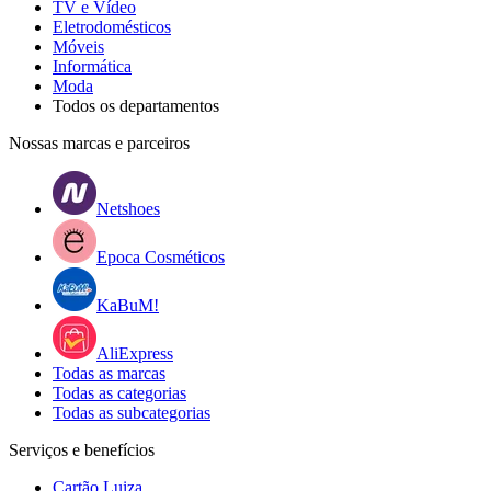
TV e Vídeo
Eletrodomésticos
Móveis
Informática
Moda
Todos os departamentos
Nossas marcas e parceiros
Netshoes
Epoca Cosméticos
KaBuM!
AliExpress
Todas as marcas
Todas as categorias
Todas as subcategorias
Serviços e benefícios
Cartão Luiza