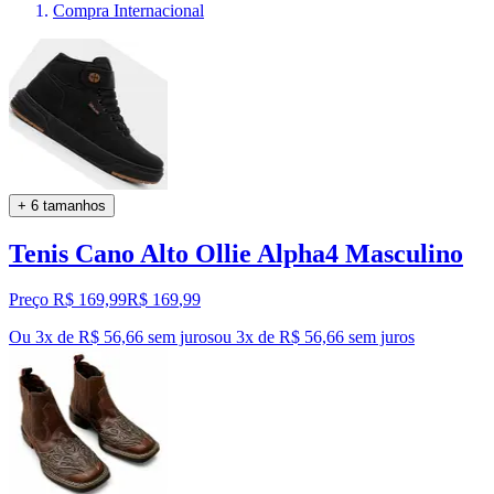
Compra Internacional
+ 6 tamanhos
Tenis Cano Alto Ollie Alpha4 Masculino
Preço R$ 169,99
R$
169
,
99
Ou 3x de R$ 56,66 sem juros
ou
3
x de
R$ 56,66
sem juros