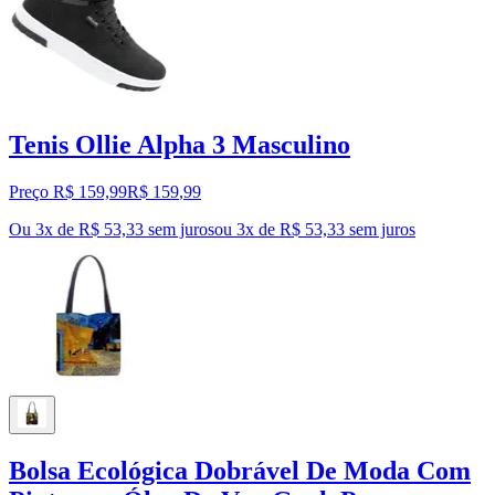
Tenis Ollie Alpha 3 Masculino
Preço R$ 159,99
R$
159
,
99
Ou 3x de R$ 53,33 sem juros
ou
3
x de
R$ 53,33
sem juros
Bolsa Ecológica Dobrável De Moda Com