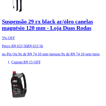
Suspensão 29 rx black ar/óleo canelas
magnésio 120 mm - Loja Duas Rodas
5% OFF
Preço R$ 633,56
R$
633
,
56
no Pix
Ou 9x de R$ 74,10 sem juros
ou
9
x de
R$ 74,10
sem juros
Cupom R$ 15 OFF