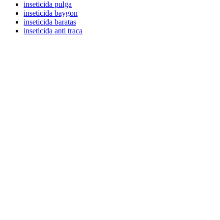
inseticida pulga
inseticida baygon
inseticida baratas
inseticida anti traca