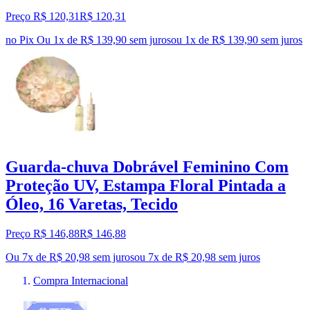
Preço R$ 120,31
R$
120
,
31
no Pix
Ou 1x de R$ 139,90 sem juros
ou
1
x de
R$ 139,90
sem juros
Guarda-chuva Dobrável Feminino Com
Proteção UV, Estampa Floral Pintada a
Óleo, 16 Varetas, Tecido
Preço R$ 146,88
R$
146
,
88
Ou 7x de R$ 20,98 sem juros
ou
7
x de
R$ 20,98
sem juros
Compra Internacional