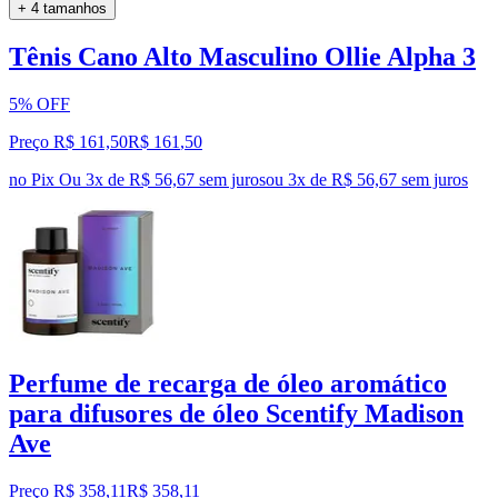
+ 4 tamanhos
Tênis Cano Alto Masculino Ollie Alpha 3
5% OFF
Preço R$ 161,50
R$
161
,
50
no Pix
Ou 3x de R$ 56,67 sem juros
ou
3
x de
R$ 56,67
sem juros
Perfume de recarga de óleo aromático
para difusores de óleo Scentify Madison
Ave
Preço R$ 358,11
R$
358
,
11