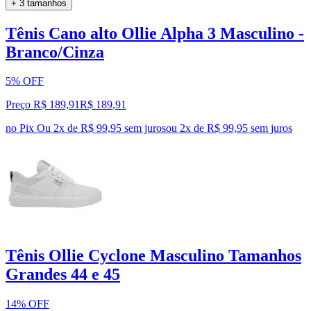
+ 3 tamanhos
Tênis Cano alto Ollie Alpha 3 Masculino -
Branco/Cinza
5% OFF
Preço R$ 189,91
R$
189
,
91
no Pix
Ou 2x de R$ 99,95 sem juros
ou
2
x de
R$ 99,95
sem juros
Tênis Ollie Cyclone Masculino Tamanhos
Grandes 44 e 45
14% OFF