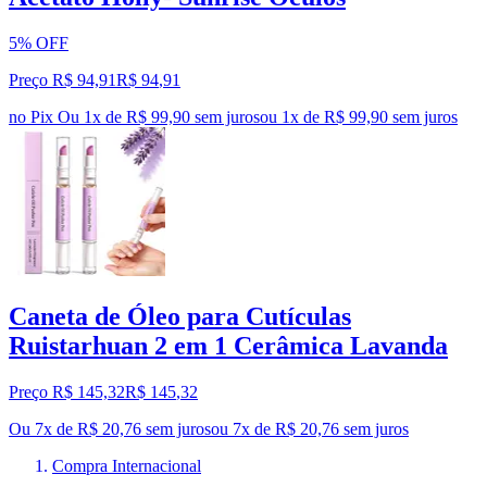
5% OFF
Preço R$ 94,91
R$
94
,
91
no Pix
Ou 1x de R$ 99,90 sem juros
ou
1
x de
R$ 99,90
sem juros
Caneta de Óleo para Cutículas
Ruistarhuan 2 em 1 Cerâmica Lavanda
Preço R$ 145,32
R$
145
,
32
Ou 7x de R$ 20,76 sem juros
ou
7
x de
R$ 20,76
sem juros
Compra Internacional