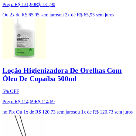
Preço R$ 131,90
R$
131
,
90
Ou 2x de R$ 65,95 sem juros
ou
2
x de
R$ 65,95
sem juros
Loção Higienizadora De Orelhas Com
Óleo De Copaíba 500ml
5% OFF
Preço R$ 114,69
R$
114
,
69
no Pix
Ou 1x de R$ 120,73 sem juros
ou
1
x de
R$ 120,73
sem juros