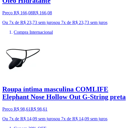
Óleo Hidratante
Preço R$ 166,08
R$
166
,
08
Ou 7x de R$ 23,73 sem juros
ou
7
x de
R$ 23,73
sem juros
Compra Internacional
Roupa íntima masculina COMLIFE
Elephant Nose Hollow Out G-String preta
Preço R$ 98,61
R$
98
,
61
Ou 7x de R$ 14,09 sem juros
ou
7
x de
R$ 14,09
sem juros