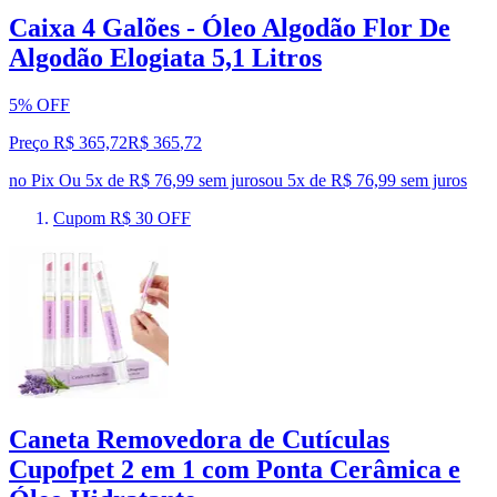
Caixa 4 Galões - Óleo Algodão Flor De
Algodão Elogiata 5,1 Litros
5% OFF
Preço R$ 365,72
R$
365
,
72
no Pix
Ou 5x de R$ 76,99 sem juros
ou
5
x de
R$ 76,99
sem juros
Cupom R$ 30 OFF
Caneta Removedora de Cutículas
Cupofpet 2 em 1 com Ponta Cerâmica e