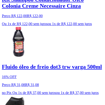
Colonia Creme Necessaire Cinza
Preço R$ 122,00
R$
122
,
00
Ou 1x de R$ 122,00 sem juros
ou
1
x de
R$ 122,00
sem juros
Fluido óleo de freio dot3 trw varga 500ml
16% OFF
Preço R$ 31,08
R$
31
,
08
no Pix
Ou 1x de R$ 37,00 sem juros
ou
1
x de
R$ 37,00
sem juros