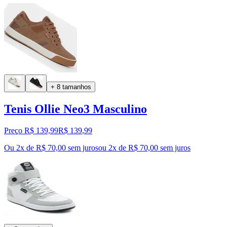
+ 8 tamanhos
Tenis Ollie Neo3 Masculino
Preço R$ 139,99
R$
139
,
99
Ou 2x de R$ 70,00 sem juros
ou
2
x de
R$ 70,00
sem juros