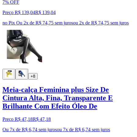
7% OFF
Preço R$ 139,04
R$
139
,
04
no Pix
Ou 2x de R$ 74,75 sem juros
ou
2
x de
R$ 74,75
sem juros
+8
Meia-calça Feminina plus Size De
Cintura Alta, Fina, Transparente E
Brilhante Com Efeito Óleo De
Preço R$ 47,18
R$
47
,
18
Ou 7x de R$ 6,74 sem juros
ou
7
x de
R$ 6,74
sem juros