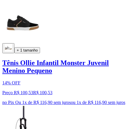
+ 1 tamanho
Tênis Ollie Infantil Monster Juvenil
Menino Pequeno
14% OFF
Preço R$ 100,53
R$
100
,
53
no Pix
Ou 1x de R$ 116,90 sem juros
ou
1
x de
R$ 116,90
sem juros