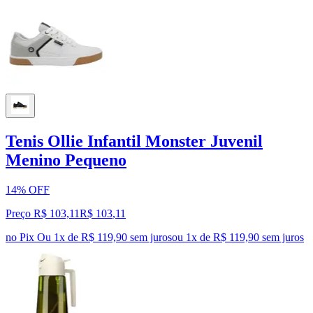
Tenis Ollie Infantil Monster Juvenil
Menino Pequeno
14% OFF
Preço R$ 103,11
R$
103
,
11
no Pix
Ou 1x de R$ 119,90 sem juros
ou
1
x de
R$ 119,90
sem juros