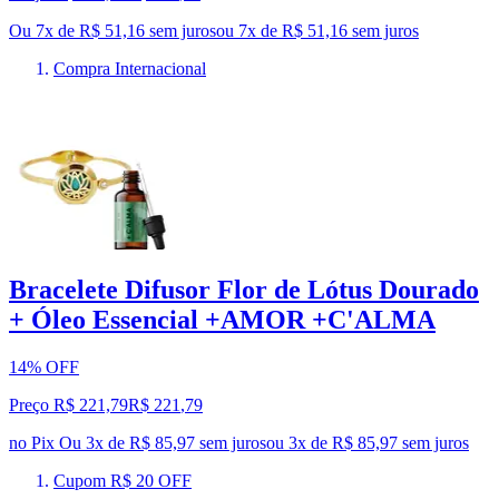
Ou 7x de R$ 51,16 sem juros
ou
7
x de
R$ 51,16
sem juros
Compra Internacional
Bracelete Difusor Flor de Lótus Dourado
+ Óleo Essencial +AMOR +C'ALMA
14% OFF
Preço R$ 221,79
R$
221
,
79
no Pix
Ou 3x de R$ 85,97 sem juros
ou
3
x de
R$ 85,97
sem juros
Cupom R$ 20 OFF