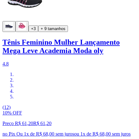
+3
+ 9 tamanhos
Tênis Feminino Mulher Lançamento
Mega Leve Academia Moda oly
4.8
(12)
10% OFF
Preço R$ 61,20
R$
61
,
20
no Pix
Ou 1x de R$ 68,00 sem juros
ou
1
x de
R$ 68,00
sem juros