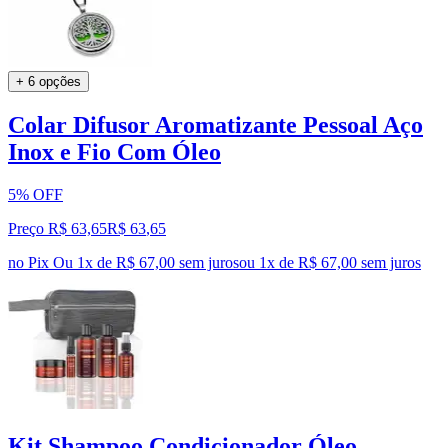
+ 6 opções
Colar Difusor Aromatizante Pessoal Aço
Inox e Fio Com Óleo
5% OFF
Preço R$ 63,65
R$
63
,
65
no Pix
Ou 1x de R$ 67,00 sem juros
ou
1
x de
R$ 67,00
sem juros
Kit Shampoo Condicionador Óleo