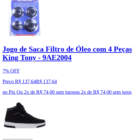
Jogo de Saca Filtro de Óleo com 4 Peças
King Tony - 9AE2004
7% OFF
Preço R$ 137,64
R$
137
,
64
no Pix
Ou 2x de R$ 74,00 sem juros
ou
2
x de
R$ 74,00
sem juros