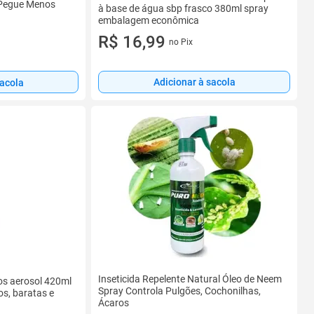
 Pegue Menos
à base de água sbp frasco 380ml spray
embalagem econômica
R$ 16,99
no Pix
Adicionar à sacola
sacola
Inseticida Repelente Natural Óleo de Neem
tos aerosol 420ml
Spray Controla Pulgões, Cochonilhas,
s, baratas e
Ácaros