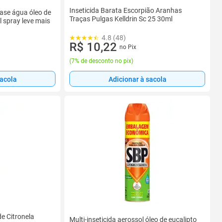
Inseticida Barata Escorpião Aranhas
base água óleo de
Traças Pulgas Kelldrin Sc 25 30ml
l spray leve mais
4.8 (48)
R$ 10,22
no Pix
(
7% de desconto no pix
)
sacola
Adicionar à sacola
de Citronela
Multi-inseticida aerossol óleo de eucalipto