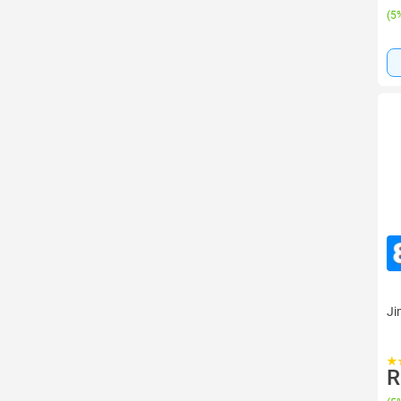
(
5%
Ji
R