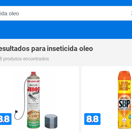
o Magalu
esultados para
inseticida oleo
8 produtos encontrados