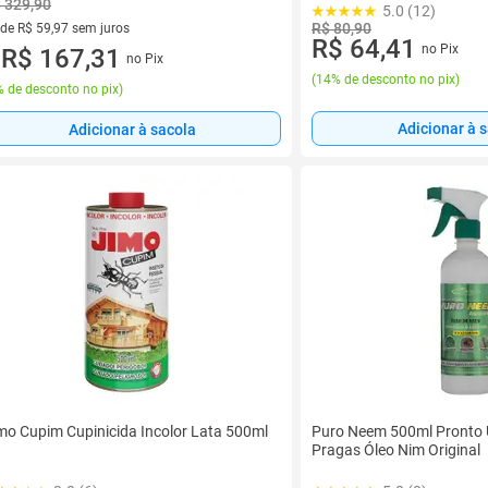
 329,90
5.0 (12)
R$ 80,90
 de R$ 59,97 sem juros
R$ 64,41
no Pix
ez de R$ 59,97 sem juros
R$ 167,31
no Pix
u
(
14% de desconto no pix
)
 de desconto no pix
)
Adicionar à 
Adicionar à sacola
mo Cupim Cupinicida Incolor Lata 500ml
Puro Neem 500ml Pronto 
Pragas Óleo Nim Original