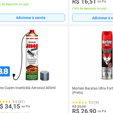
R$ 16,51
no Pix
 de desconto no pix
)
(
14% de desconto no pix
)
Adicionar à sacola
Adicionar à 
mo Cupim Inseticida Aerossol 400ml
Mortein Baratas Ultra For
(Preto)
5.0 (81)
5.0 (9)
$ 34,15
R$ 35,90
no Pix
R$ 26,90
no Pix