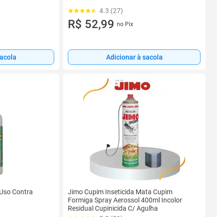
4.3 (27)
R$ 52,99
no Pix
Adicionar à sacola
sacola
Uso Contra
Jimo Cupim Inseticida Mata Cupim
Formiga Spray Aerossol 400ml Incolor
Residual Cupinicida C/ Agulha