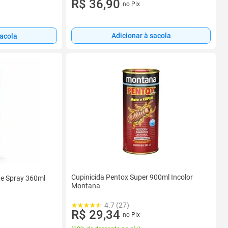
R$ 36,90
no Pix
Adicionar à sacola
sacola
Cupinicida Pentox Super 900ml Incolor
te Spray 360ml
Montana
4.7 (27)
R$ 29,34
no Pix