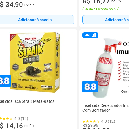
R$ 16,77
no Pix
$ 34,90
no Pix
(
5% de desconto no pix
)
Adicionar à sacola
Adicionar à 
Full
seticida Isca Straik Mata-Ratos
Inseticida Dedetizador Imu
Com Borrifador
4.0 (12)
4.0 (12)
$ 14,16
R$ 29,96
no Pix