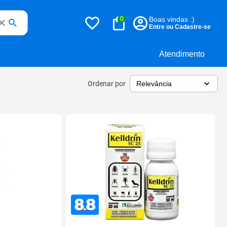
0
Boas vindas :)
Entre ou Cadastre-se
Atendimento
Ordenar por