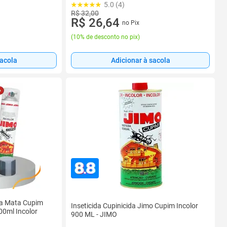
5.0 (4)
R$ 32,00
R$ 26,64
no Pix
(
10% de desconto no pix
)
sacola
Adicionar à sacola
ida Mata Cupim
Inseticida Cupinicida Jimo Cupim Incolor
00ml Incolor
900 ML - JIMO