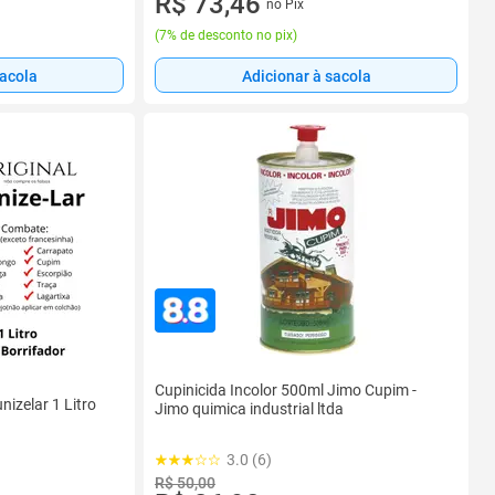
R$ 73,46
no Pix
(
7% de desconto no pix
)
sacola
Adicionar à sacola
Cupinicida Incolor 500ml Jimo Cupim -
nizelar 1 Litro
Jimo quimica industrial ltda
3.0 (6)
R$ 50,00