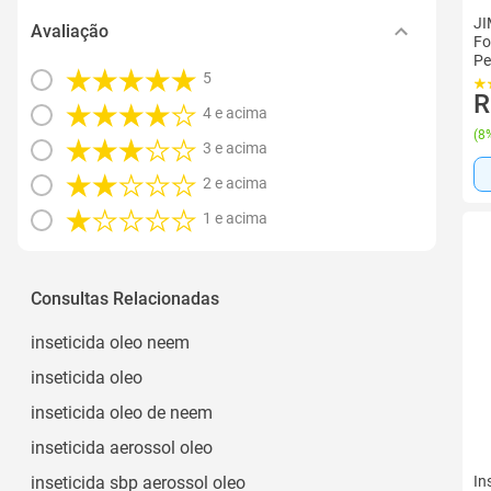
JI
Avaliação
Fo
Pe
5
R
4 e acima
(
8%
3 e acima
2 e acima
1 e acima
Consultas Relacionadas
inseticida oleo neem
inseticida oleo
inseticida oleo de neem
inseticida aerossol oleo
inseticida sbp aerossol oleo
In