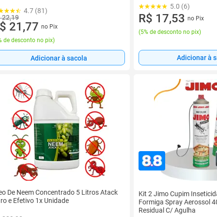
5.0 (6)
4.7 (81)
R$ 17,53
 22,19
no Pix
$ 21,77
no Pix
(
5% de desconto no pix
)
 de desconto no pix
)
Adicionar à 
Adicionar à sacola
eo De Neem Concentrado 5 Litros Atack
Kit 2 Jimo Cupim Insetic
ro e Efetivo 1x Unidade
Formiga Spray Aerossol 4
Residual C/ Agulha