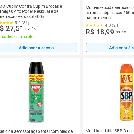
MO Cupim Contra Cupim Brocas e
Multi-inseticida aerossol 
rmigas Alto Poder Residual e de
citronela sbp frasco 450m
netração Aerossol 400ml
pague menos
5.0 (81)
4.8 (24)
$ 27,51
no Pix
R$ 18,99
no Pix
 de desconto no pix
)
Adicionar à sacola
Adicionar à 
Multi Inseticida SBP Óleo 
seticida aerossol ação total com óleo de