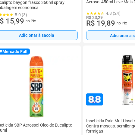
Aerosol 450ml Leve Mais
calipto baygon frasco 360ml spray
balagem econômica
4.8 (24)
5.0 (3)
R$ 23,29
$ 15,99
no Pix
R$ 19,89
no Pix
Adicionar à sacola
Adicionar à 
Mercado Full
Inseticida Raid Multi inse
seticida SBP Aerossol Óleo de Eucalipto
Contra moscas, pernilongo
0ml
formigas