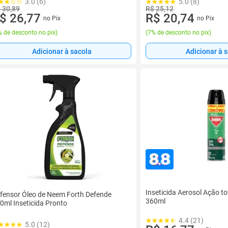
3.0 (6)
5.0 (8)
 30,89
R$ 25,12
$ 26,77
R$ 20,74
no Pix
no Pix
 de desconto no pix
)
(
7% de desconto no pix
)
Adicionar à sacola
Adicionar à 
Inseticida Aerosol Ação t
fensor Óleo de Neem Forth Defende
360ml
0ml Inseticida Pronto
4.4 (21)
5.0 (12)