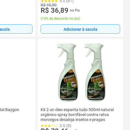
5.0 (81)
R$ 45,90
R$ 36,89
no Pix
(
14% de desconto no pix
)
sacola
Adicionar à sacola
otal Baygon
Kit 2 un óleo espanta tudo 500ml natural
orgânico spray borrifável contra ratos
morcegos desaloja insetos e pragas
3.0 (8)