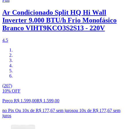
Full
Ar Condicionado Split HQ Hi Wall
Inverter 9.000 BTU/h Frio Monofásico
Branco VIHT9KCO3S2S13 - 220V
4.5
(207)
10% OFF
Preço R$ 1.599,00
R$
1.599
,
00
no Pix
Ou 10x de R$ 177,67 sem juros
ou
10
x de
R$ 177,67
sem
juros