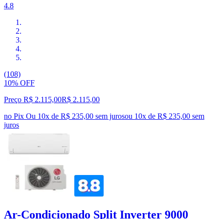
4.8
(108)
10% OFF
Preço R$ 2.115,00
R$
2.115
,
00
no Pix
Ou 10x de R$ 235,00 sem juros
ou
10
x de
R$ 235,00
sem
juros
Ar-Condicionado Split Inverter 9000