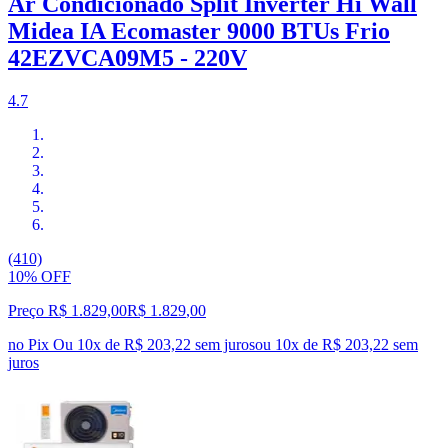
Ar Condicionado Split Inverter Hi Wall
Midea IA Ecomaster 9000 BTUs Frio
42EZVCA09M5 - 220V
4.7
(410)
10% OFF
Preço R$ 1.829,00
R$
1.829
,
00
no Pix
Ou 10x de R$ 203,22 sem juros
ou
10
x de
R$ 203,22
sem
juros