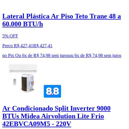
Lateral Plástica Ar Piso Teto Trane 48 a
60.000 BTU/h
5% OFF
Preço R$ 427,41
R$
427
,
41
no Pix
Ou 6x de R$ 74,98 sem juros
ou
6
x de
R$ 74,98
sem juros
Ar Condicionado Split Inverter 9000
BTUs Midea Airvolution Lite Frio
42EBVCA09M5 - 220V