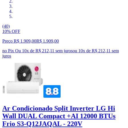
(40)
10% OFF
Preço R$ 1.909,00
R$
1.909
,
00
no Pix
Ou 10x de R$ 212,11 sem juros
ou
10
x de
R$ 212,11
sem
juros
Ar Condicionado Split Inverter LG Hi
Wall DUAL Compact +AI 12000 BTUs
Frio S3-Q12JAQAL - 220V