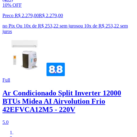
10% OFF
Preço R$ 2.279,00
R$
2.279
,
00
no Pix
Ou 10x de R$ 253,22 sem juros
ou
10
x de
R$ 253,22
sem
juros
Full
Ar Condicionado Split Inverter 12000
BTUs Midea AI Airvolution Frio
42EFVCA12M5 - 220V
5.0