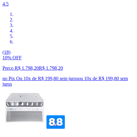
4.5
(18)
10% OFF
Preço R$ 1.798,20
R$
1.798
,
20
no Pix
Ou 10x de R$ 199,80 sem juros
ou
10
x de
R$ 199,80
sem
juros