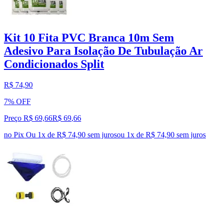
Kit 10 Fita PVC Branca 10m Sem
Adesivo Para Isolação De Tubulação Ar
Condicionados Split
R$ 74,90
7% OFF
Preço R$ 69,66
R$
69
,
66
no Pix
Ou 1x de R$ 74,90 sem juros
ou
1
x de
R$ 74,90
sem juros