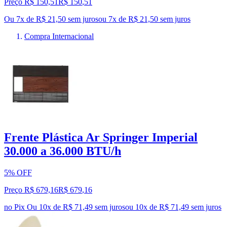
Preço R$ 150,51
R$
150
,
51
Ou 7x de R$ 21,50 sem juros
ou
7
x de
R$ 21,50
sem juros
Compra Internacional
Frente Plástica Ar Springer Imperial
30.000 a 36.000 BTU/h
5% OFF
Preço R$ 679,16
R$
679
,
16
no Pix
Ou 10x de R$ 71,49 sem juros
ou
10
x de
R$ 71,49
sem juros