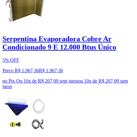
Serpentina Evaporadora Cobre Ar
Condicionado 9 E 12.000 Btus Único
5% OFF
Preço R$ 1.967,36
R$
1.967
,
36
no Pix
Ou 10x de R$ 207,09 sem juros
ou
10
x de
R$ 207,09
sem
juros