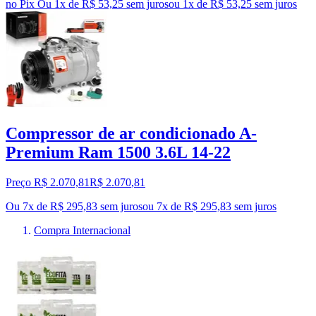
no Pix
Ou 1x de R$ 53,25 sem juros
ou
1
x de
R$ 53,25
sem juros
Compressor de ar condicionado A-
Premium Ram 1500 3.6L 14-22
Preço R$ 2.070,81
R$
2.070
,
81
Ou 7x de R$ 295,83 sem juros
ou
7
x de
R$ 295,83
sem juros
Compra Internacional