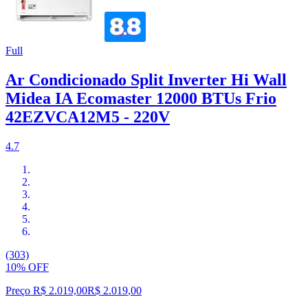
Full
Ar Condicionado Split Inverter Hi Wall
Midea IA Ecomaster 12000 BTUs Frio
42EZVCA12M5 - 220V
4.7
(303)
10% OFF
Preço R$ 2.019,00
R$
2.019
,
00