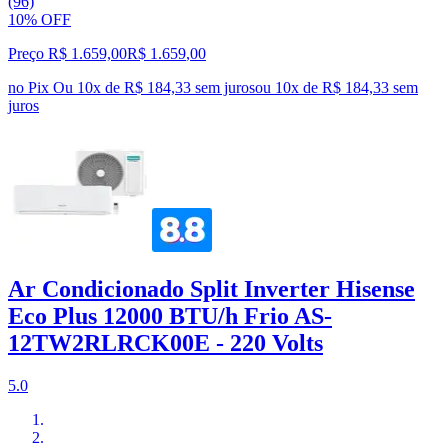
(96)
10% OFF
Preço R$ 1.659,00
R$
1.659
,
00
no Pix
Ou 10x de R$ 184,33 sem juros
ou
10
x de
R$ 184,33
sem
juros
Ar Condicionado Split Inverter Hisense
Eco Plus 12000 BTU/h Frio AS-
12TW2RLRCK00E - 220 Volts
5.0