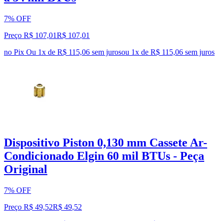
7% OFF
Preço R$ 107,01
R$
107
,
01
no Pix
Ou 1x de R$ 115,06 sem juros
ou
1
x de
R$ 115,06
sem juros
Dispositivo Piston 0,130 mm Cassete Ar-
Condicionado Elgin 60 mil BTUs - Peça
Original
7% OFF
Preço R$ 49,52
R$
49
,
52