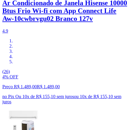
Ar Condicionado de Janela Hisense 10000
Btus Frio Wi-fi com App Connect Life
Aw-10cwbrvgu02 Branco 127v
4.9
(26)
4% OFF
Preço R$ 1.489,00
R$
1.489
,
00
no Pix
Ou 10x de R$ 155,10 sem juros
ou
10
x de
R$ 155,10
sem
juros