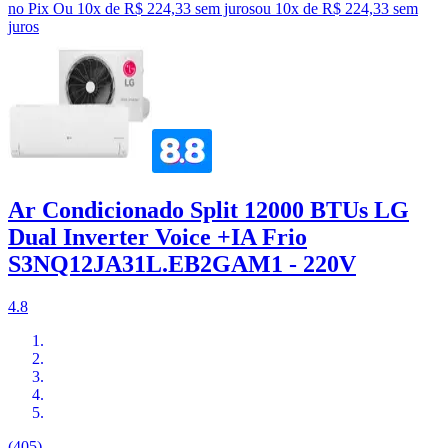
no Pix
Ou 10x de R$ 224,33 sem juros
ou
10
x de
R$ 224,33
sem
juros
Ar Condicionado Split 12000 BTUs LG
Dual Inverter Voice +IA Frio
S3NQ12JA31L.EB2GAM1 - 220V
4.8
(405)