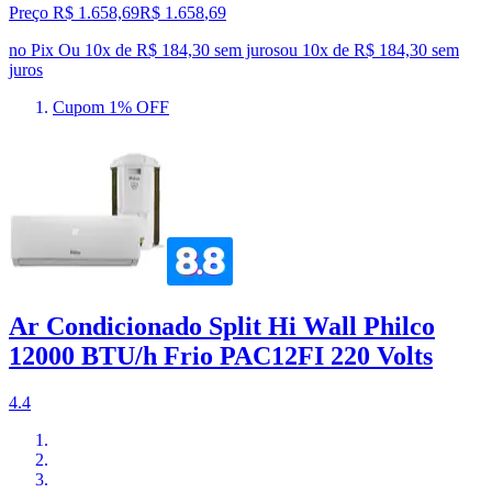
Preço R$ 1.658,69
R$
1.658
,
69
no Pix
Ou 10x de R$ 184,30 sem juros
ou
10
x de
R$ 184,30
sem
juros
Cupom 1% OFF
Ar Condicionado Split Hi Wall Philco
12000 BTU/h Frio PAC12FI 220 Volts
4.4