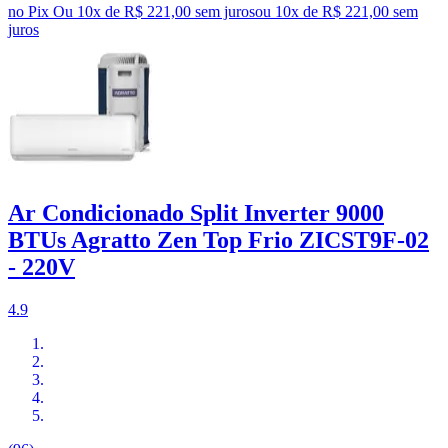
no Pix
Ou 10x de R$ 221,00 sem juros
ou
10
x de
R$ 221,00
sem
juros
Ar Condicionado Split Inverter 9000
BTUs Agratto Zen Top Frio ZICST9F-02
- 220V
4.9