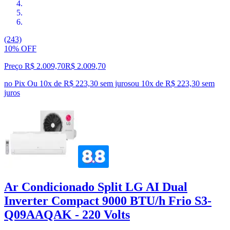
(243)
10% OFF
Preço R$ 2.009,70
R$
2.009
,
70
no Pix
Ou 10x de R$ 223,30 sem juros
ou
10
x de
R$ 223,30
sem
juros
Ar Condicionado Split LG AI Dual
Inverter Compact 9000 BTU/h Frio S3-
Q09AAQAK - 220 Volts