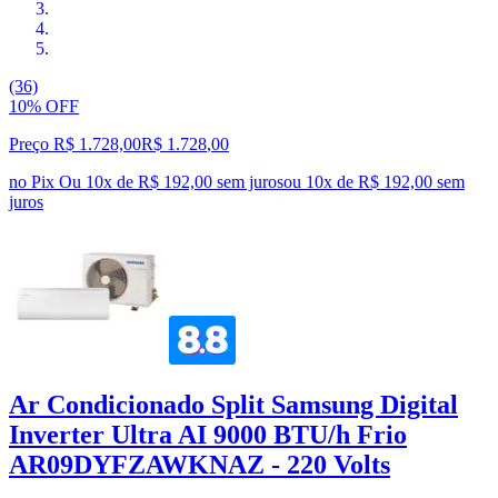
(36)
10% OFF
Preço R$ 1.728,00
R$
1.728
,
00
no Pix
Ou 10x de R$ 192,00 sem juros
ou
10
x de
R$ 192,00
sem
juros
Ar Condicionado Split Samsung Digital
Inverter Ultra AI 9000 BTU/h Frio
AR09DYFZAWKNAZ - 220 Volts