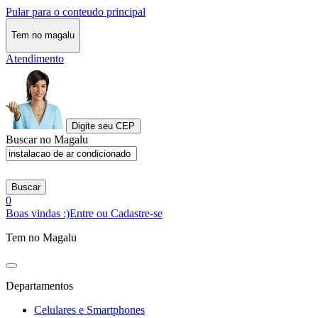
Pular para o conteudo principal
Tem no magalu
Atendimento
Digite seu CEP
Buscar no Magalu
Buscar
0
Boas vindas :)
Entre ou Cadastre-se
Tem no Magalu
Departamentos
Celulares e Smartphones