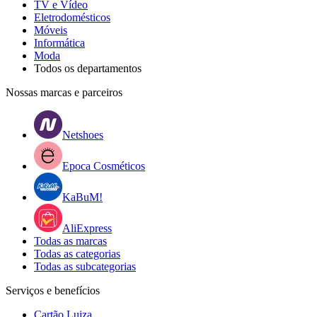
TV e Vídeo
Eletrodomésticos
Móveis
Informática
Moda
Todos os departamentos
Nossas marcas e parceiros
Netshoes
Epoca Cosméticos
KaBuM!
AliExpress
Todas as marcas
Todas as categorias
Todas as subcategorias
Serviços e benefícios
Cartão Luiza