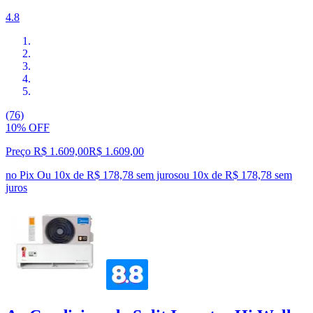
4.8
(76)
10% OFF
Preço R$ 1.609,00
R$
1.609
,
00
no Pix
Ou 10x de R$ 178,78 sem juros
ou
10
x de
R$ 178,78
sem
juros