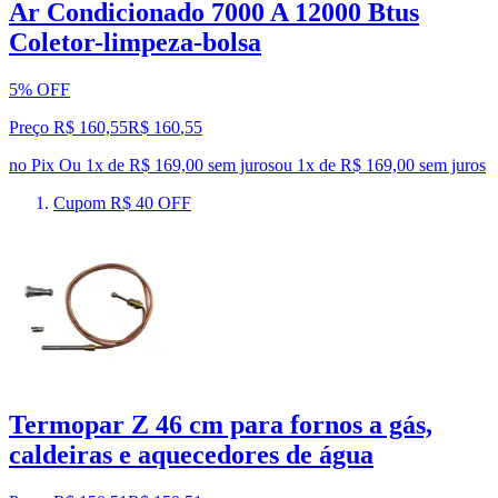
Ar Condicionado 7000 A 12000 Btus
Coletor-limpeza-bolsa
5% OFF
Preço R$ 160,55
R$
160
,
55
no Pix
Ou 1x de R$ 169,00 sem juros
ou
1
x de
R$ 169,00
sem juros
Cupom R$ 40 OFF
Termopar Z 46 cm para fornos a gás,
caldeiras e aquecedores de água