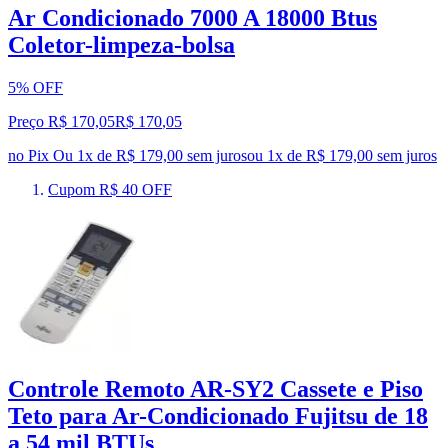
Ar Condicionado 7000 A 18000 Btus
Coletor-limpeza-bolsa
5% OFF
Preço R$ 170,05
R$
170
,
05
no Pix
Ou 1x de R$ 179,00 sem juros
ou
1
x de
R$ 179,00
sem juros
Cupom R$ 40 OFF
Controle Remoto AR-SY2 Cassete e Piso
Teto para Ar-Condicionado Fujitsu de 18
a 54 mil BTUs