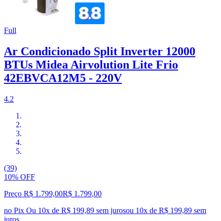
Full
Ar Condicionado Split Inverter 12000
BTUs Midea Airvolution Lite Frio
42EBVCA12M5 - 220V
4.2
(39)
10% OFF
Preço R$ 1.799,00
R$
1.799
,
00
no Pix
Ou 10x de R$ 199,89 sem juros
ou
10
x de
R$ 199,89
sem
juros