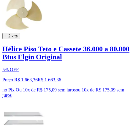
+ 2 kits
Hélice Piso Teto e Cassete 36.000 a 80.000
Btus Elgin Original
5% OFF
Preço R$ 1.663,36
R$
1.663
,
36
no Pix
Ou 10x de R$ 175,09 sem juros
ou
10
x de
R$ 175,09
sem
juros