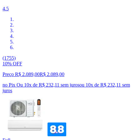
4.5
(1755)
10% OFF
Preço R$ 2.089,00
R$
2.089
,
00
no Pix
Ou 10x de R$ 232,11 sem juros
ou
10
x de
R$ 232,11
sem
juros