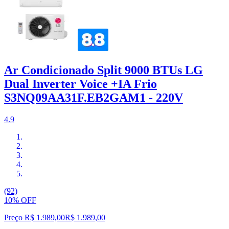
Ar Condicionado Split 9000 BTUs LG
Dual Inverter Voice +IA Frio
S3NQ09AA31F.EB2GAM1 - 220V
4.9
(92)
10% OFF
Preço R$ 1.989,00
R$
1.989
,
00