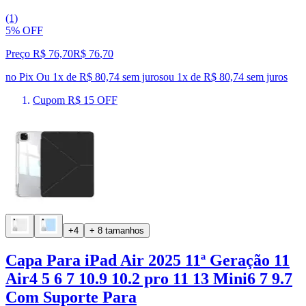
(1)
5% OFF
Preço R$ 76,70
R$
76
,
70
no Pix
Ou 1x de R$ 80,74 sem juros
ou
1
x de
R$ 80,74
sem juros
Cupom R$ 15 OFF
+4
+ 8 tamanhos
Capa Para iPad Air 2025 11ª Geração 11
Air4 5 6 7 10.9 10.2 pro 11 13 Mini6 7 9.7
Com Suporte Para