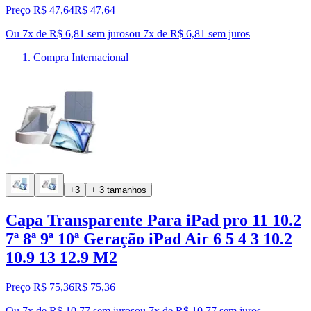
Preço R$ 47,64
R$
47
,
64
Ou 7x de R$ 6,81 sem juros
ou
7
x de
R$ 6,81
sem juros
Compra Internacional
+3
+ 3 tamanhos
Capa Transparente Para iPad pro 11 10.2
7ª 8ª 9ª 10ª Geração iPad Air 6 5 4 3 10.2
10.9 13 12.9 M2
Preço R$ 75,36
R$
75
,
36
Ou 7x de R$ 10,77 sem juros
ou
7
x de
R$ 10,77
sem juros