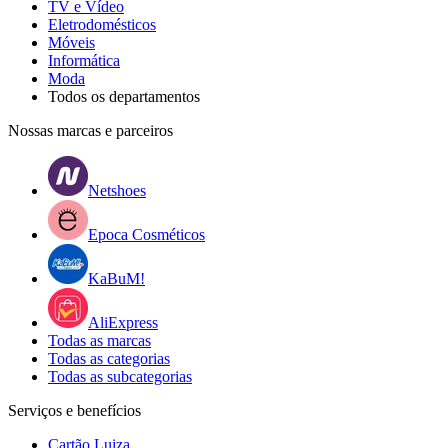
TV e Vídeo
Eletrodomésticos
Móveis
Informática
Moda
Todos os departamentos
Nossas marcas e parceiros
Netshoes
Epoca Cosméticos
KaBuM!
AliExpress
Todas as marcas
Todas as categorias
Todas as subcategorias
Serviços e benefícios
Cartão Luiza