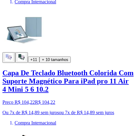
Compra Internacional
+11
+ 10 tamanhos
Capa De Teclado Bluetooth Colorida Com
Suporte Magnético Para iPad pro 11 Air
4 Mini 5 6 10.2
Preço R$ 104,22
R$
104
,
22
Ou 7x de R$ 14,89 sem juros
ou
7
x de
R$ 14,89
sem juros
Compra Internacional