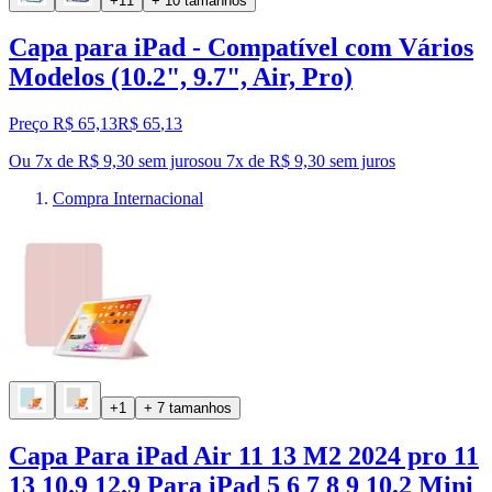
+11
+ 10 tamanhos
Capa para iPad - Compatível com Vários
Modelos (10.2", 9.7", Air, Pro)
Preço R$ 65,13
R$
65
,
13
Ou 7x de R$ 9,30 sem juros
ou
7
x de
R$ 9,30
sem juros
Compra Internacional
+1
+ 7 tamanhos
Capa Para iPad Air 11 13 M2 2024 pro 11
13 10.9 12.9 Para iPad 5 6 7 8 9 10.2 Mini