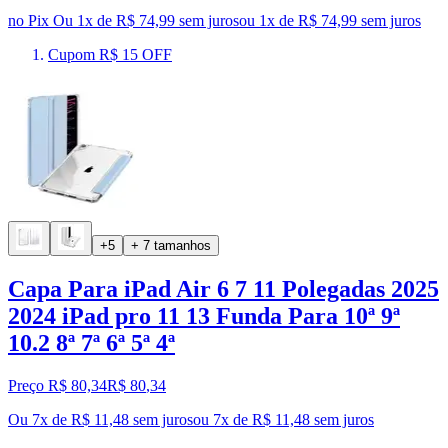
no Pix
Ou 1x de R$ 74,99 sem juros
ou
1
x de
R$ 74,99
sem juros
Cupom R$ 15 OFF
+5
+ 7 tamanhos
Capa Para iPad Air 6 7 11 Polegadas 2025
2024 iPad pro 11 13 Funda Para 10ª 9ª
10.2 8ª 7ª 6ª 5ª 4ª
Preço R$ 80,34
R$
80
,
34
Ou 7x de R$ 11,48 sem juros
ou
7
x de
R$ 11,48
sem juros