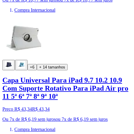
Compra Internacional
+6
+ 14 tamanhos
Capa Universal Para iPad 9.7 10.2 10.9
Com Suporte Rotativo Para iPad Air pro
11 5ª 6ª 7ª 8ª 9ª 10ª
Preço R$ 43,34
R$
43
,
34
Ou 7x de R$ 6,19 sem juros
ou
7
x de
R$ 6,19
sem juros
Compra Internacional