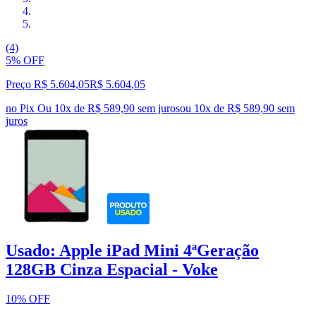
(4)
5% OFF
Preço R$ 5.604,05
R$
5.604
,
05
no Pix
Ou 10x de R$ 589,90 sem juros
ou
10
x de
R$ 589,90
sem
juros
Usado: Apple iPad Mini 4ªGeração
128GB Cinza Espacial - Voke
10% OFF