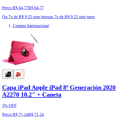
Preço R$ 64,77
R$
64
,
77
Ou 7x de R$ 9,25 sem juros
ou
7
x de
R$ 9,25
sem juros
Compra Internacional
Capa iPad Apple iPad 8ª Generación 2020
A2270 10.2" + Caneta
5% OFF
Preço R$ 71,24
R$
71
,
24