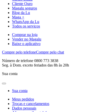
Cliente Ouro
Magalu seguros
Blog da Lu
Maga +
WhatsApp da Lu
Todos os serviços
Comprar na loja
Vender no Magalu
Baixe o aplicativo
Compre pelo telefone
Compre pelo chat
Número de telefone 0800 773 3838
Seg. à Dom. exceto feriados das 8h às 20h
Sua conta
Sua conta
Meus pedidos
Trocas e cancelamentos
Dados pessoais