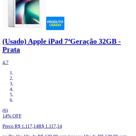
(Usado) Apple iPad 7ªGeração 32GB -
Prata
4.7
(6)
14% OFF
Preço R$ 1.117,14
R$
1.117
,
14