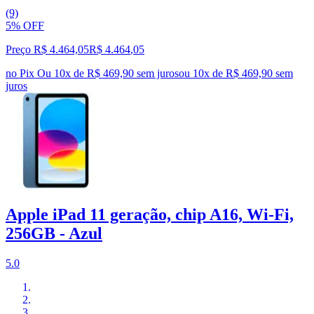
(9)
5% OFF
Preço R$ 4.464,05
R$
4.464
,
05
no Pix
Ou 10x de R$ 469,90 sem juros
ou
10
x de
R$ 469,90
sem
juros
Apple iPad 11 geração, chip A16, Wi-Fi,
256GB - Azul
5.0