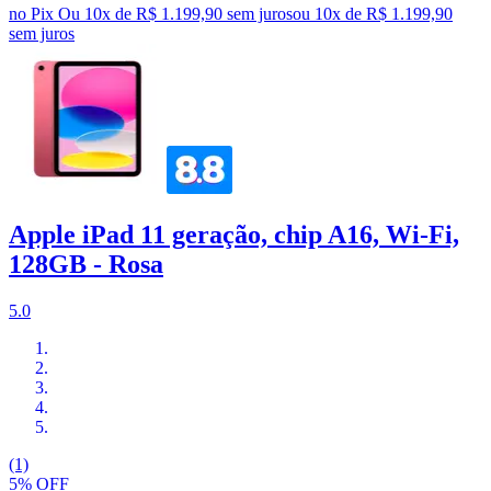
no Pix
Ou 10x de R$ 1.199,90 sem juros
ou
10
x de
R$ 1.199,90
sem juros
Apple iPad 11 geração, chip A16, Wi-Fi,
128GB - Rosa
5.0
(1)
5% OFF