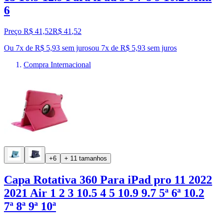
6
Preço R$ 41,52
R$
41
,
52
Ou 7x de R$ 5,93 sem juros
ou
7
x de
R$ 5,93
sem juros
Compra Internacional
+6
+ 11 tamanhos
Capa Rotativa 360 Para iPad pro 11 2022
2021 Air 1 2 3 10.5 4 5 10.9 9.7 5ª 6ª 10.2
7ª 8ª 9ª 10ª