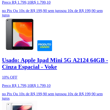
Preço R$ 1.799,10
R$
1.799
,
10
no Pix
Ou 10x de R$ 199,90 sem juros
ou
10
x de
R$ 199,90
sem
juros
Usado: Apple Ipad Mini 5G A2124 64GB -
Cinza Espacial - Voke
10% OFF
Preço R$ 1.799,10
R$
1.799
,
10
no Pix
Ou 10x de R$ 199,90 sem juros
ou
10
x de
R$ 199,90
sem
juros