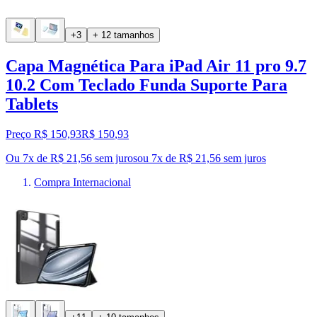
+3
+ 12 tamanhos
Capa Magnética Para iPad Air 11 pro 9.7
10.2 Com Teclado Funda Suporte Para
Tablets
Preço R$ 150,93
R$
150
,
93
Ou 7x de R$ 21,56 sem juros
ou
7
x de
R$ 21,56
sem juros
Compra Internacional