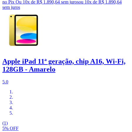
no Pix
Ou 10x de R$ 1.890,64 sem juros
ou
10
x de
R$ 1.890,64
sem juros
Apple iPad 11ª geração, chip A16, Wi-Fi,
128GB - Amarelo
5.0
(1)
5% OFF