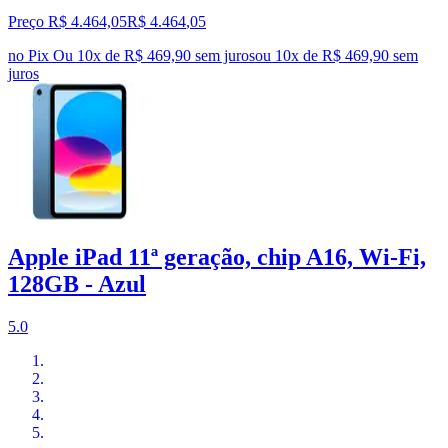
Preço R$ 4.464,05
R$
4.464
,
05
no Pix
Ou 10x de R$ 469,90 sem juros
ou
10
x de
R$ 469,90
sem
juros
Apple iPad 11ª geração, chip A16, Wi-Fi,
128GB - Azul
5.0