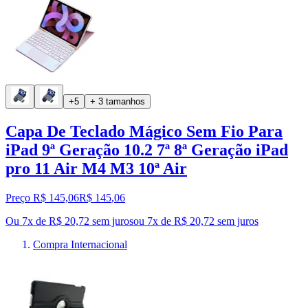
+5
+ 3 tamanhos
Capa De Teclado Mágico Sem Fio Para
iPad 9ª Geração 10.2 7ª 8ª Geração iPad
pro 11 Air M4 M3 10ª Air
Preço R$ 145,06
R$
145
,
06
Ou 7x de R$ 20,72 sem juros
ou
7
x de
R$ 20,72
sem juros
Compra Internacional