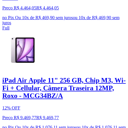
Preço R$ 4.464,05
R$
4.464
,
05
no Pix
Ou 10x de R$ 469,90 sem juros
ou
10
x de
R$ 469,90
sem
juros
Full
iPad Air Apple 11" 256 GB, Chip M3, Wi-
Fi + Cellular, Câmera Traseira 12MP,
Roxo - MCG34BZ/A
12% OFF
Preço R$ 9.469,77
R$
9.469
,
77
no Pix
Ou 10x de R$ 1.076,11 sem juros
ou
10
x de
R$ 1.076,11
sem