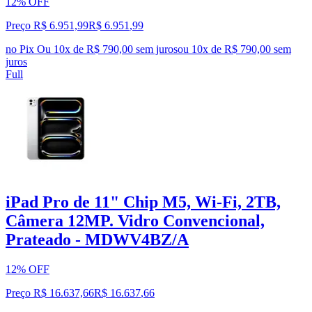
12% OFF
Preço R$ 6.951,99
R$
6.951
,
99
no Pix
Ou 10x de R$ 790,00 sem juros
ou
10
x de
R$ 790,00
sem
juros
Full
iPad Pro de 11" Chip M5, Wi-Fi, 2TB,
Câmera 12MP. Vidro Convencional,
Prateado - MDWV4BZ/A
12% OFF
Preço R$ 16.637,66
R$
16.637
,
66