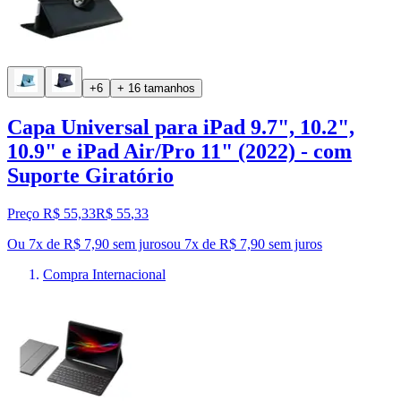
+6
+ 16 tamanhos
Capa Universal para iPad 9.7", 10.2",
10.9" e iPad Air/Pro 11" (2022) - com
Suporte Giratório
Preço R$ 55,33
R$
55
,
33
Ou 7x de R$ 7,90 sem juros
ou
7
x de
R$ 7,90
sem juros
Compra Internacional