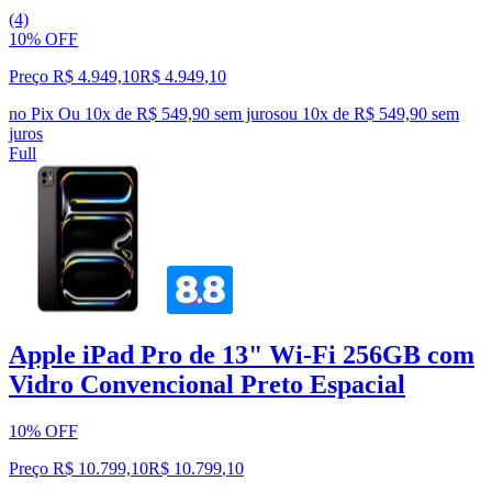
(4)
10% OFF
Preço R$ 4.949,10
R$
4.949
,
10
no Pix
Ou 10x de R$ 549,90 sem juros
ou
10
x de
R$ 549,90
sem
juros
Full
Apple iPad Pro de 13" Wi‑Fi 256GB com
Vidro Convencional Preto Espacial
10% OFF
Preço R$ 10.799,10
R$
10.799
,
10