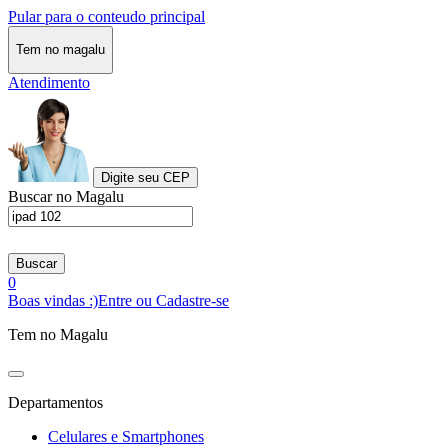
Pular para o conteudo principal
Tem no magalu
Atendimento
Digite seu CEP
Buscar no Magalu
Buscar
0
Boas vindas :)
Entre ou Cadastre-se
Tem no Magalu
Departamentos
Celulares e Smartphones