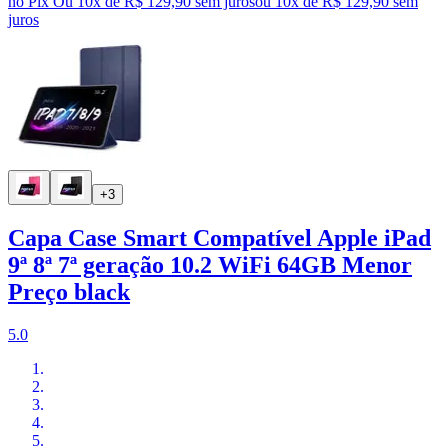
no Pix
Ou 10x de R$ 129,90 sem juros
ou
10
x de
R$ 129,90
sem
juros
+3
Capa Case Smart Compatível Apple iPad
9ª 8ª 7ª geração 10.2 WiFi 64GB Menor
Preço black
5.0