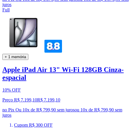
juros
Full
+ 1 memória
Apple iPad Air 13" Wi-Fi 128GB Cinza-
espacial
10% OFF
Preço R$ 7.199,10
R$
7.199
,
10
no Pix
Ou 10x de R$ 799,90 sem juros
ou
10
x de
R$ 799,90
sem
juros
Cupom R$ 300 OFF