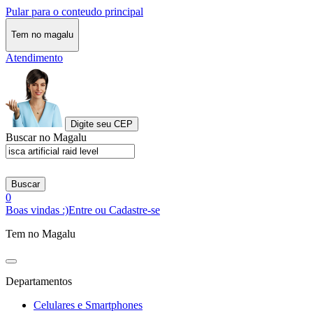
Pular para o conteudo principal
Tem no magalu
Atendimento
Digite seu CEP
Buscar no Magalu
Buscar
0
Boas vindas :)
Entre ou Cadastre-se
Tem no Magalu
Departamentos
Celulares e Smartphones