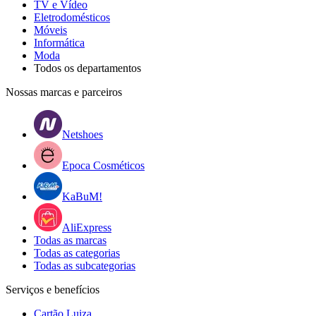
TV e Vídeo
Eletrodomésticos
Móveis
Informática
Moda
Todos os departamentos
Nossas marcas e parceiros
Netshoes
Epoca Cosméticos
KaBuM!
AliExpress
Todas as marcas
Todas as categorias
Todas as subcategorias
Serviços e benefícios
Cartão Luiza