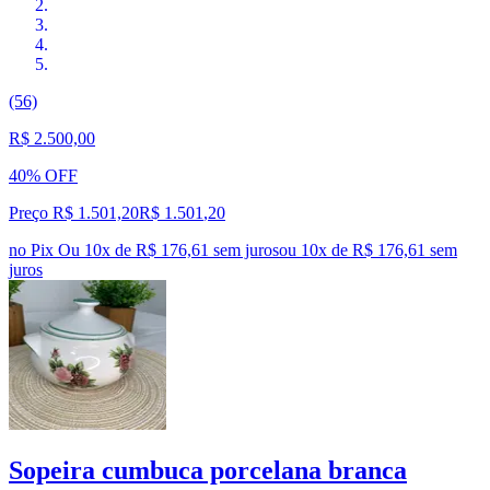
(56)
R$ 2.500,00
40% OFF
Preço R$ 1.501,20
R$
1.501
,
20
no Pix
Ou 10x de R$ 176,61 sem juros
ou
10
x de
R$ 176,61
sem
juros
Sopeira cumbuca porcelana branca