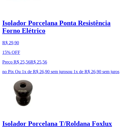
Isolador Porcelana Ponta Resistência
Forno Elétrico
R$ 29,90
15% OFF
Preço R$ 25,56
R$
25
,
56
no Pix
Ou 1x de R$ 26,90 sem juros
ou
1
x de
R$ 26,90
sem juros
Isolador Porcelana T/Roldana Foxlux