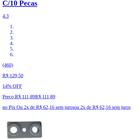
C/10 Pecas
4.3
(460)
R$ 129,50
14% OFF
Preço R$ 111,89
R$
111
,
89
no Pix
Ou 2x de R$ 62,16 sem juros
ou
2
x de
R$ 62,16
sem juros