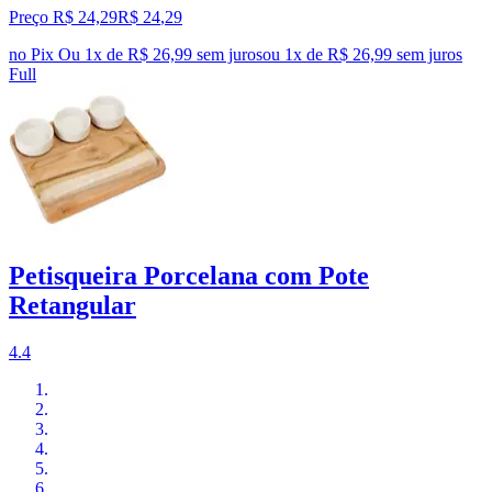
Preço R$ 24,29
R$
24
,
29
no Pix
Ou 1x de R$ 26,99 sem juros
ou
1
x de
R$ 26,99
sem juros
Full
Petisqueira Porcelana com Pote
Retangular
4.4