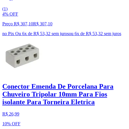
(1)
4% OFF
Preço R$ 307,10
R$
307
,
10
no Pix
Ou 6x de R$ 53,32 sem juros
ou
6
x de
R$ 53,32
sem juros
Conector Emenda De Porcelana Para
Chuveiro Tripolar 10mm Para Fios
isolante Para Torneira Eletrica
R$ 26,99
10% OFF