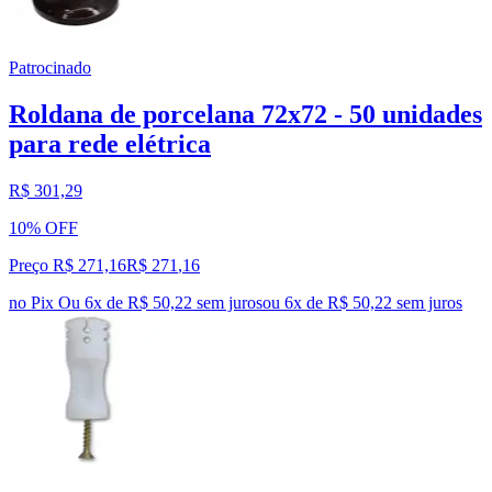
Patrocinado
Roldana de porcelana 72x72 - 50 unidades
para rede elétrica
R$ 301,29
10% OFF
Preço R$ 271,16
R$
271
,
16
no Pix
Ou 6x de R$ 50,22 sem juros
ou
6
x de
R$ 50,22
sem juros