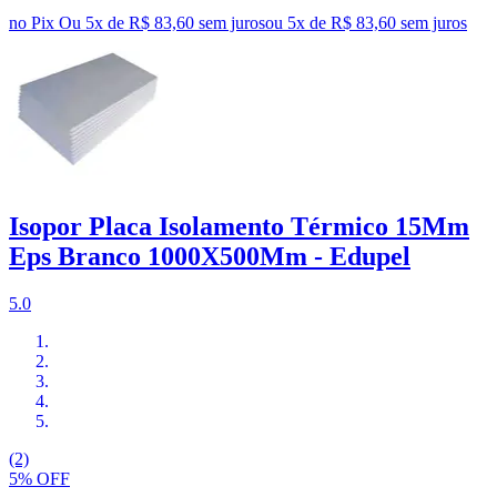
no Pix
Ou 5x de R$ 83,60 sem juros
ou
5
x de
R$ 83,60
sem juros
Isopor Placa Isolamento Térmico 15Mm
Eps Branco 1000X500Mm - Edupel
5.0
(2)
5% OFF