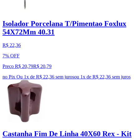
Isolador Porcelana T/Pimentao Foxlux
54X72Mm 40.31
R$ 22,36
7% OFF
Preço R$ 20,79
R$
20
,
79
no Pix
Ou 1x de R$ 22,36 sem juros
ou
1
x de
R$ 22,36
sem juros
Castanha Fim De Linha 40X60 Rex - Kit