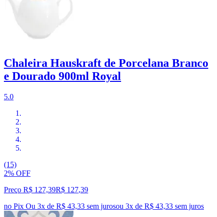
Chaleira Hauskraft de Porcelana Branco
e Dourado 900ml Royal
5.0
(15)
2% OFF
Preço R$ 127,39
R$
127
,
39
no Pix
Ou 3x de R$ 43,33 sem juros
ou
3
x de
R$ 43,33
sem juros