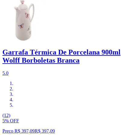
Garrafa Térmica De Porcelana 900ml
Wolff Borboletas Branca
5.0
(12)
5% OFF
Preço R$ 397,09
R$
397
,
09