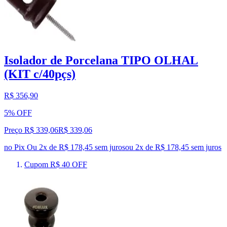
Isolador de Porcelana TIPO OLHAL
(KIT c/40pçs)
R$ 356,90
5% OFF
Preço R$ 339,06
R$
339
,
06
no Pix
Ou 2x de R$ 178,45 sem juros
ou
2
x de
R$ 178,45
sem juros
Cupom R$ 40 OFF