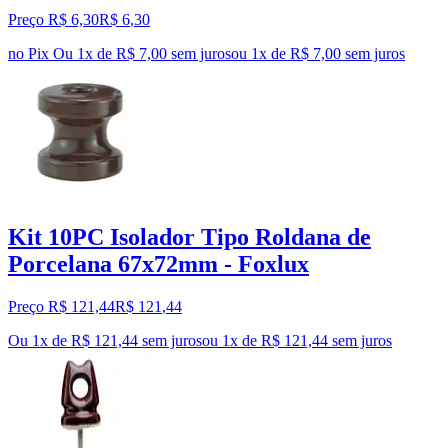
Preço R$ 6,30
R$
6
,
30
no Pix
Ou 1x de R$ 7,00 sem juros
ou
1
x de
R$ 7,00
sem juros
Kit 10PC Isolador Tipo Roldana de
Porcelana 67x72mm - Foxlux
Preço R$ 121,44
R$
121
,
44
Ou 1x de R$ 121,44 sem juros
ou
1
x de
R$ 121,44
sem juros