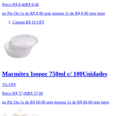
Preço R$ 8,46
R$
8
,
46
no Pix
Ou 1x de R$ 8,90 sem juros
ou
1
x de
R$ 8,90
sem juros
Cupom R$ 10 OFF
Marmitex Isopor 750ml c/ 100Unidades
5% OFF
Preço R$ 57,00
R$
57
,
00
no Pix
Ou 1x de R$ 60,00 sem juros
ou
1
x de
R$ 60,00
sem juros