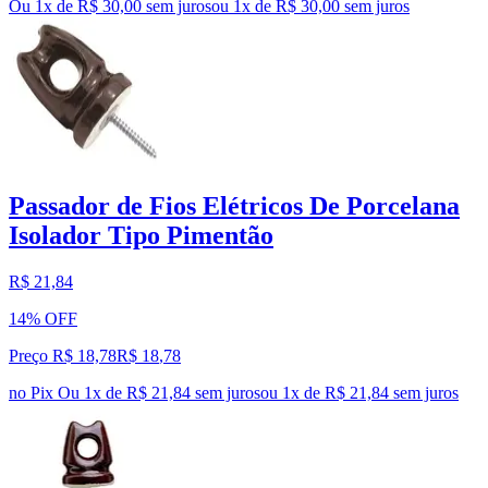
Ou 1x de R$ 30,00 sem juros
ou
1
x de
R$ 30,00
sem juros
Passador de Fios Elétricos De Porcelana
Isolador Tipo Pimentão
R$ 21,84
14% OFF
Preço R$ 18,78
R$
18
,
78
no Pix
Ou 1x de R$ 21,84 sem juros
ou
1
x de
R$ 21,84
sem juros