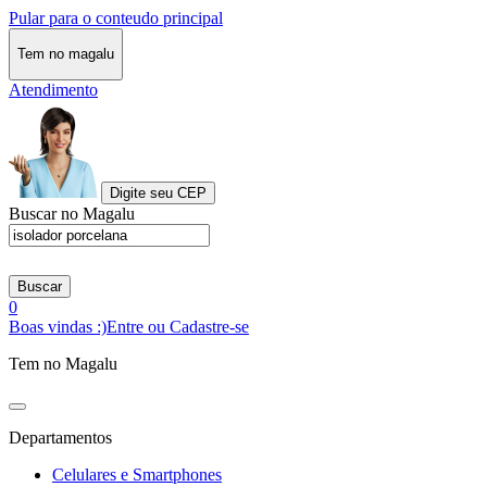
Pular para o conteudo principal
Tem no magalu
Atendimento
Digite seu CEP
Buscar no Magalu
Buscar
0
Boas vindas :)
Entre ou Cadastre-se
Tem no Magalu
Departamentos
Celulares e Smartphones