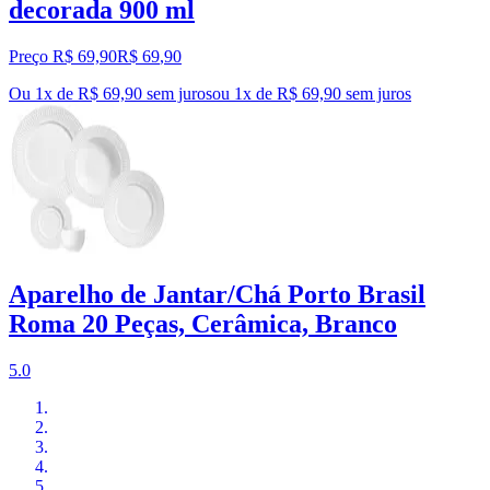
decorada 900 ml
Preço R$ 69,90
R$
69
,
90
Ou 1x de R$ 69,90 sem juros
ou
1
x de
R$ 69,90
sem juros
Aparelho de Jantar/Chá Porto Brasil
Roma 20 Peças, Cerâmica, Branco
5.0