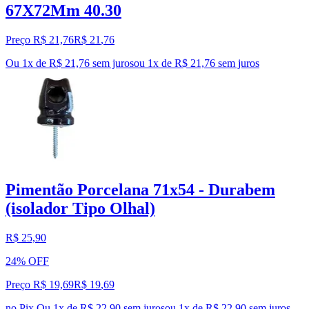
67X72Mm 40.30
Preço R$ 21,76
R$
21
,
76
Ou 1x de R$ 21,76 sem juros
ou
1
x de
R$ 21,76
sem juros
Pimentão Porcelana 71x54 - Durabem
(isolador Tipo Olhal)
R$ 25,90
24% OFF
Preço R$ 19,69
R$
19
,
69
no Pix
Ou 1x de R$ 22,90 sem juros
ou
1
x de
R$ 22,90
sem juros