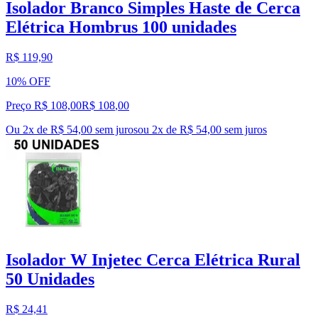
Isolador Branco Simples Haste de Cerca
Elétrica Hombrus 100 unidades
R$ 119,90
10% OFF
Preço R$ 108,00
R$
108
,
00
Ou 2x de R$ 54,00 sem juros
ou
2
x de
R$ 54,00
sem juros
Isolador W Injetec Cerca Elétrica Rural
50 Unidades
R$ 24,41