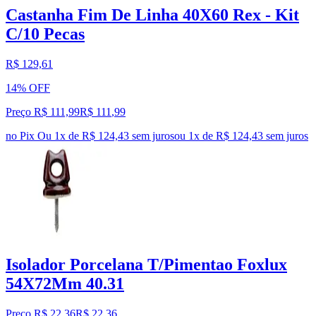
Castanha Fim De Linha 40X60 Rex - Kit
C/10 Pecas
R$ 129,61
14% OFF
Preço R$ 111,99
R$
111
,
99
no Pix
Ou 1x de R$ 124,43 sem juros
ou
1
x de
R$ 124,43
sem juros
Isolador Porcelana T/Pimentao Foxlux
54X72Mm 40.31
Preço R$ 22,36
R$
22
,
36