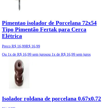
Pimentao isolador de Porcelana 72x54
Tipo Pimentão Fertak para Cerca
Elétrica
Preço R$ 16,99
R$
16
,
99
Ou 1x de R$ 16,99 sem juros
ou
1
x de
R$ 16,99
sem juros
Isolador roldana de porcelana 0.67x0.72