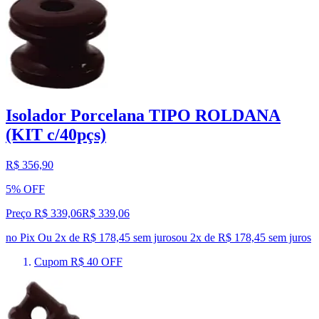
Isolador Porcelana TIPO ROLDANA
(KIT c/40pçs)
R$ 356,90
5% OFF
Preço R$ 339,06
R$
339
,
06
no Pix
Ou 2x de R$ 178,45 sem juros
ou
2
x de
R$ 178,45
sem juros
Cupom R$ 40 OFF