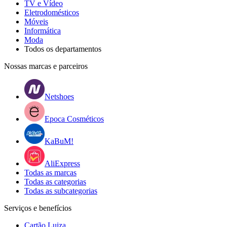
TV e Vídeo
Eletrodomésticos
Móveis
Informática
Moda
Todos os departamentos
Nossas marcas e parceiros
Netshoes
Epoca Cosméticos
KaBuM!
AliExpress
Todas as marcas
Todas as categorias
Todas as subcategorias
Serviços e benefícios
Cartão Luiza