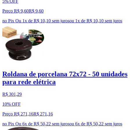
5% OFF
Preço R$ 9,60
R$
9
,
60
no Pix
Ou 1x de R$ 10,10 sem juros
ou
1
x de
R$ 10,10
sem juros
Roldana de porcelana 72x72 - 50 unidades
para rede elétrica
R$ 301,29
10% OFF
Preço R$ 271,16
R$
271
,
16
no Pix
Ou 6x de R$ 50,22 sem juros
ou
6
x de
R$ 50,22
sem juros