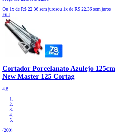
Ou 1x de R$ 22,36 sem juros
ou
1
x de
R$ 22,36
sem juros
Full
Cortador Porcelanato Azulejo 125cm
New Master 125 Cortag
4.8
(200)