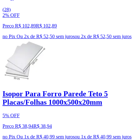
(28)
2% OFF
Preço R$ 102,89
R$
102
,
89
no Pix
Ou 2x de R$ 52,50 sem juros
ou
2
x de
R$ 52,50
sem juros
Isopor Para Forro Parede Teto 5
Placas/Folhas 1000x500x20mm
5% OFF
Preço R$ 38,94
R$
38
,
94
no Pix
Ou 1x de R$ 40,99 sem juros
ou
1
x de
R$ 40,99
sem juros