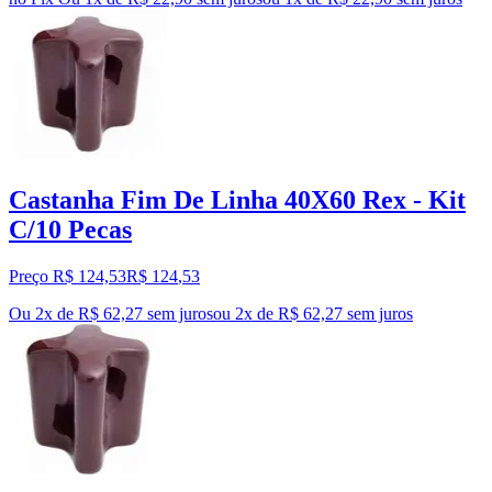
Castanha Fim De Linha 40X60 Rex - Kit
C/10 Pecas
Preço R$ 124,53
R$
124
,
53
Ou 2x de R$ 62,27 sem juros
ou
2
x de
R$ 62,27
sem juros