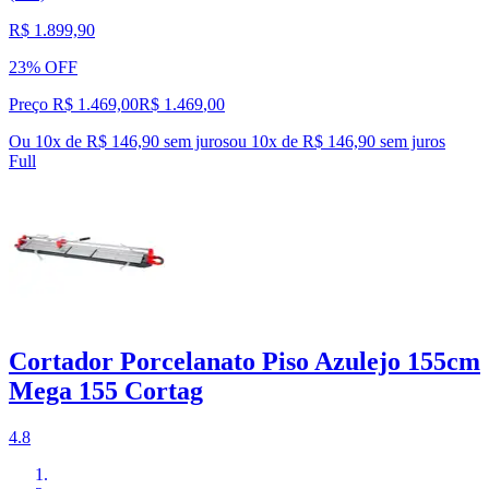
R$ 1.899,90
23% OFF
Preço R$ 1.469,00
R$
1.469
,
00
Ou 10x de R$ 146,90 sem juros
ou
10
x de
R$ 146,90
sem juros
Full
Cortador Porcelanato Piso Azulejo 155cm
Mega 155 Cortag
4.8