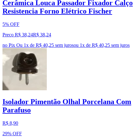
Cerâmica Louca Passador Fixador Calço
Resistencia Forno Elétrico Fischer
5% OFF
Preço R$ 38,24
R$
38
,
24
no Pix
Ou 1x de R$ 40,25 sem juros
ou
1
x de
R$ 40,25
sem juros
Isolador Pimentão Olhal Porcelana Com
Parafuso
R$ 8,90
29% OFF