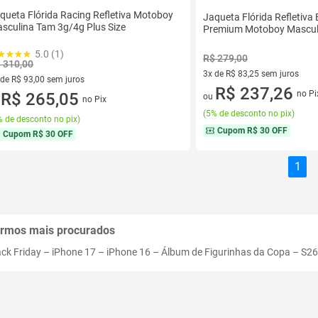
queta Flórida Racing Refletiva Motoboy
Jaqueta Flórida Refletiv
sculina Tam 3g/4g Plus Size
Premium Motoboy Mascul
5.0 (1)
R$ 279,00
 310,00
3x de R$ 83,25 sem juros
 de R$ 93,00 sem juros
3 vez de R$ 83,25 sem juros
R$ 237,26
no Pi
ez de R$ 93,00 sem juros
R$ 265,05
ou
no Pix
u
(
5% de desconto no pix
)
 de desconto no pix
)
Cupom
R$ 30 OFF
Cupom
R$ 30 OFF
1
rmos mais procurados
ack Friday
–
iPhone 17
–
iPhone 16
–
Álbum de Figurinhas da Copa
–
S26