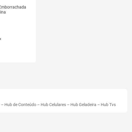
a Emborrachada
ina
x
–
Hub de Conteúdo
–
Hub Celulares
–
Hub Geladeira
–
Hub Tvs