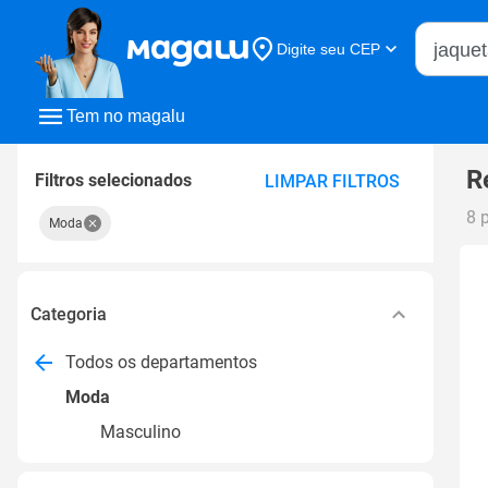
Buscar n
Digite seu CEP
Buscar
Tem no magalu
R
Filtros selecionados
LIMPAR FILTROS
8 
Moda
Categoria
Todos os departamentos
Moda
Masculino