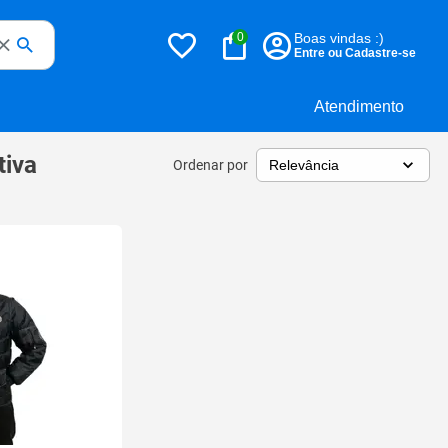
0
Boas vindas :)
Entre ou Cadastre-se
Atendimento
tiva
Ordenar por