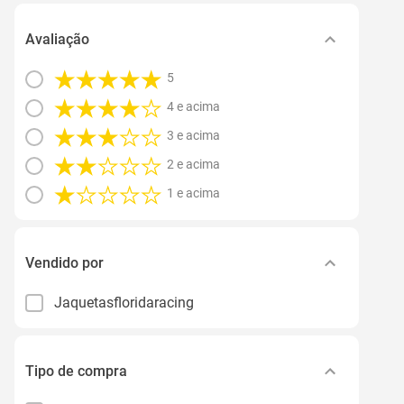
Avaliação
5
4 e acima
3 e acima
2 e acima
1 e acima
Vendido por
Jaquetasfloridaracing
Tipo de compra