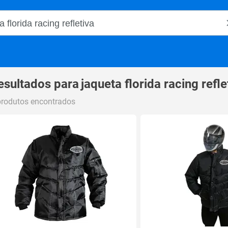
o Magalu
esultados para
jaqueta florida racing refle
produtos encontrados