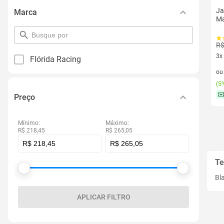
Ja
Marca
Ma
pesquisar
por
R$
filtro
3x
Flórida Racing
3 v
o
(
5%
Preço
Mínimo:
Máximo:
R$ 218,45
R$ 265,05
Te
Bl
APLICAR FILTRO