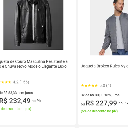
ueta de Couro Masculina Resistente a
Jaqueta Broken Rules Nyl
o e Chuva Novo Modelo Elegante Luxo
4.2 (156)
5.0 (4)
de R$ 83,33 sem juros
3x de R$ 80,00 sem juros
ez de R$ 83,33 sem juros
R$ 232,49
no Pix
3 vez de R$ 80,00 sem juros
R$ 227,99
no Pi
ou
 de desconto no pix
)
(
5% de desconto no pix
)