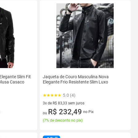
legante Slim Fit
Jaqueta de Couro Masculina Nova
Blusa Casaco
Elegante Frio Resistente Slim Luxo
5.0 (4)
3x de R$ 83,33 sem juros
3 vez de R$ 83,33 sem juros
R$ 232,49
x
no Pix
ou
(
7% de desconto no pix
)