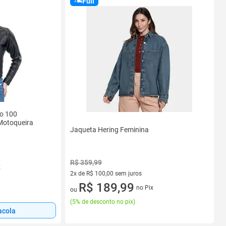
Full
o 100
Motoqueira
Jaqueta Hering Feminina
R$ 359,99
x
2x de R$ 100,00 sem juros
2 vez de R$ 100,00 sem juros
R$ 189,99
no Pix
ou
(
5% de desconto no pix
)
acola