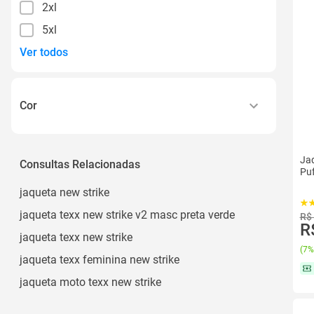
2xl
5xl
Ver todos
Cor
Preto Vermelho
Preto/verde
Jaq
Consultas Relacionadas
Puf
Preto e Verde
jaqueta new strike
Preto e Vermelho
jaqueta texx new strike v2 masc preta verde
R$
Pretovermelho
R
jaqueta texx new strike
Ver todos
(
7%
jaqueta texx feminina new strike
jaqueta moto texx new strike