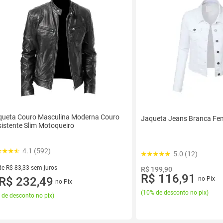
queta Couro Masculina Moderna Couro
Jaqueta Jeans Branca Fe
istente Slim Motoqueiro
4.1 (592)
5.0 (12)
de R$ 83,33 sem juros
R$ 199,90
R$ 116,91
ez de R$ 83,33 sem juros
R$ 232,49
no Pix
no Pix
(
10% de desconto no pix
)
 de desconto no pix
)