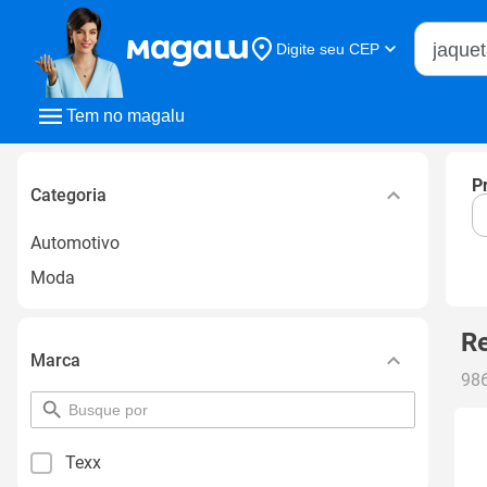
Buscar n
Digite seu CEP
Buscar
Tem no magalu
P
Categoria
Automotivo
Moda
Re
Marca
986
pesquisar
por
filtro
Texx