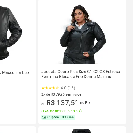
Jaqueta Couro Plus Size G1 G2 G3 Estilosa
o Masculina Lisa
Feminina Blusa de Frio Donna Martins
4.0 (16)
2x de R$ 79,95 sem juros
x
2 vez de R$ 79,95 sem juros
R$ 137,51
no Pix
ou
(
14% de desconto no pix
)
Cupom
10% OFF