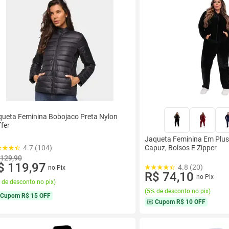
ueta Feminina Bobojaco Preta Nylon
fer
Jaqueta Feminina Em Plush
4.7 (104)
Capuz, Bolsos E Zipper
 129,90
$ 119,97
4.8 (20)
no Pix
R$ 74,10
no Pix
 de desconto no pix
)
(
5% de desconto no pix
)
Cupom
R$ 15 OFF
Cupom
R$ 10 OFF