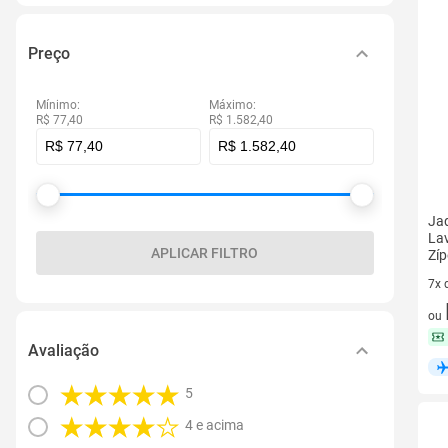
Preço
Mínimo:
Máximo:
R$ 77,40
R$ 1.582,40
Jaq
La
APLICAR FILTRO
Zíp
7x 
7 v
ou
Avaliação
5
4 e acima