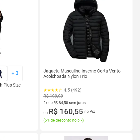
Jaqueta Masculina Inverno Corta Vento
+
3
Acolchoada Nylon Frio
 Plus Size,
4.5 (492)
R$ 199,99
2x de R$ 84,50 sem juros
2 vez de R$ 84,50 sem juros
R$ 160,55
no Pix
ou
(
5% de desconto no pix
)