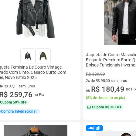
Jaqueta de Couro Masculin
Elegante Premium Forro Q
Bolsos Funcionais Inverno
ueta Feminina De Couro Vintage
vado Com Cinto, Casaco Curto Com
R$ 389,99
er, Novo Estilo 2025
2x de R$ 95,00 sem juros
de R$ 37,11 sem juros
2 vez de R$ 95,00 sem juros
R$ 180,49
no Pi
ou
ez de R$ 37,11 sem juros
R$ 259,76
no Pix
(
5% de desconto no pix
)
Cupom
50% OFF
Cupom
R$ 30 OFF
Compra Internacional
Full