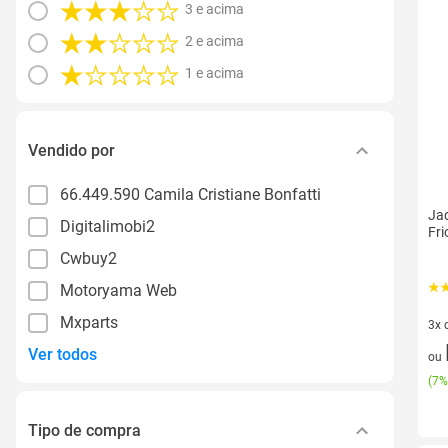
3 e acima
2 e acima
1 e acima
Vendido por
66.449.590 Camila Cristiane Bonfatti
Jaq
Digitalimobi2
Fri
Cwbuy2
Motoryama Web
Mxparts
3x 
3 v
Ver todos
ou
(
7%
Tipo de compra