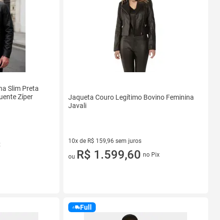
a Slim Preta
uente Zíper
Jaqueta Couro Legítimo Bovino Feminina
Javali
10x de R$ 159,96 sem juros
x
10 vez de R$ 159,96 sem juros
R$ 1.599,60
no Pix
ou
Full