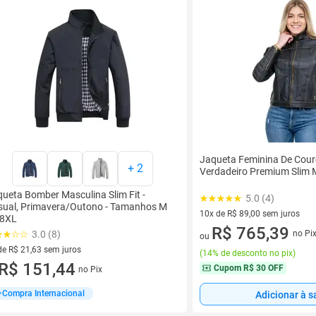
Jaqueta Feminina De Cour
+
2
Verdadeiro Premium Slim 
ueta Bomber Masculina Slim Fit -
5.0 (4)
sual, Primavera/Outono - Tamanhos M
10x de R$ 89,00 sem juros
 8XL
10 vez de R$ 89,00 sem juros
R$ 765,39
3.0 (8)
no Pi
ou
de R$ 21,63 sem juros
(
14% de desconto no pix
)
ez de R$ 21,63 sem juros
R$ 151,44
Cupom
R$ 30 OFF
no Pix
Compra Internacional
Adicionar à s