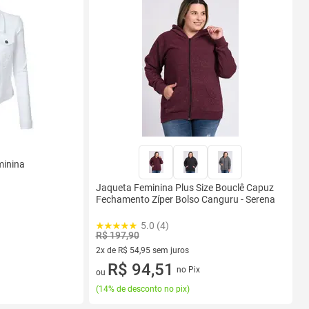
minina
Jaqueta Feminina Plus Size Bouclê Capuz
Fechamento Zíper Bolso Canguru - Serena
5.0 (4)
R$ 197,90
2x de R$ 54,95 sem juros
2 vez de R$ 54,95 sem juros
R$ 94,51
no Pix
ou
(
14% de desconto no pix
)