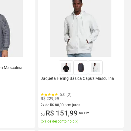
on Masculina
Jaqueta Hering Básica Capuz Masculina
5.0 (2)
R$ 229,99
2x de R$ 80,00 sem juros
x
2 vez de R$ 80,00 sem juros
R$ 151,99
no Pix
ou
(
5% de desconto no pix
)