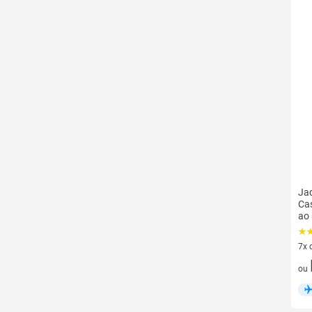
Jaq
Ca
ao
7x 
7 v
ou