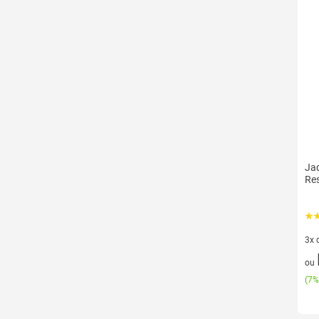
Ja
Res
3x 
3 v
ou
(
7%