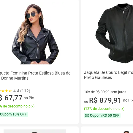
Jaqueta De Couro Legítim
ueta Feminina Preta Estilosa Blusa de
Preto Gauleses
o Donna Martins
4.4 (112)
10x de R$ 99,99 sem juros
$ 67,77
no Pix
10 vez de R$ 99,99 sem juros
R$ 879,91
no Pi
ou
% de desconto no pix
)
(
12% de desconto no pix
)
Cupom
10% OFF
Cupom
R$ 50 OFF