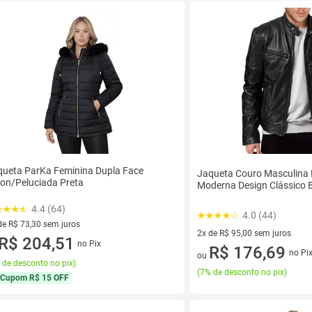
queta ParKa Feminina Dupla Face
Jaqueta Couro Masculina E
on/Peluciada Preta
Moderna Design Clássico 
4.4 (64)
4.0 (44)
de R$ 73,30 sem juros
2x de R$ 95,00 sem juros
ez de R$ 73,30 sem juros
R$ 204,51
no Pix
2 vez de R$ 95,00 sem juros
R$ 176,69
no Pi
ou
 de desconto no pix
)
(
7% de desconto no pix
)
Cupom
R$ 15 OFF