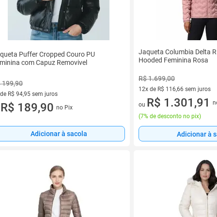
Jaqueta Columbia Delta R
queta Puffer Cropped Couro PU
Hooded Feminina Rosa
minina com Capuz Removivel
R$ 1.699,00
 199,90
12x de R$ 116,66 sem juros
 de R$ 94,95 sem juros
12 vez de R$ 116,66 sem juro
R$ 1.301,91
n
ez de R$ 94,95 sem juros
R$ 189,90
ou
no Pix
u
(
7% de desconto no pix
)
Adicionar à sacola
Adicionar à 