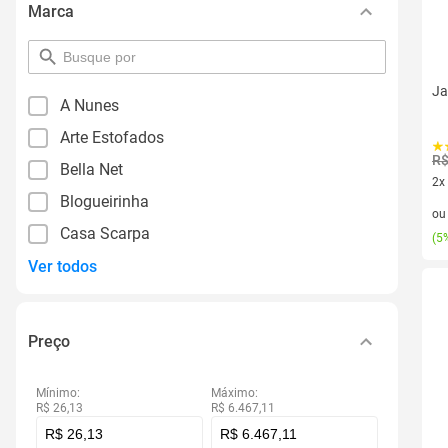
Marca
pesquisar
por
filtro
Ja
A Nunes
Arte Estofados
R$
Bella Net
2x
Blogueirinha
2 v
o
Casa Scarpa
(
5%
Ver todos
Preço
Mínimo:
Máximo:
R$ 26,13
R$ 6.467,11