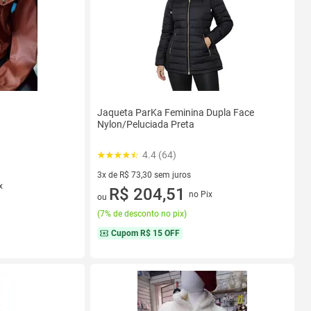
Jaqueta ParKa Feminina Dupla Face
Nylon/Peluciada Preta
4.4 (64)
3x de R$ 73,30 sem juros
x
3 vez de R$ 73,30 sem juros
R$ 204,51
no Pix
ou
(
7% de desconto no pix
)
Cupom
R$ 15 OFF