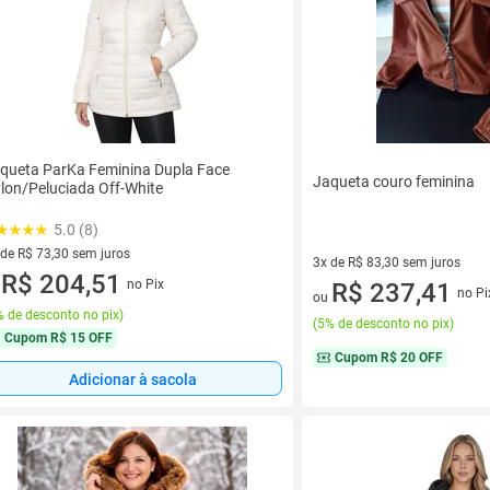
queta ParKa Feminina Dupla Face
Jaqueta couro feminina
lon/Peluciada Off-White
5.0 (8)
 de R$ 73,30 sem juros
3x de R$ 83,30 sem juros
ez de R$ 73,30 sem juros
R$ 204,51
no Pix
3 vez de R$ 83,30 sem juros
R$ 237,41
u
no Pi
ou
 de desconto no pix
)
(
5% de desconto no pix
)
Cupom
R$ 15 OFF
Cupom
R$ 20 OFF
Adicionar à sacola