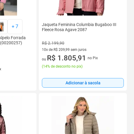
Jaqueta Feminina Columbia Bugaboo III
+
7
Fleece Rosa Agave 2087
Alpelo Forrada
e(00200257)
R$ 2.199,90
10x de R$ 209,99 sem juros
10 vez de R$ 209,99 sem juros
R$ 1.805,91
no Pix
ou
(
14% de desconto no pix
)
x
Adicionar à sacola