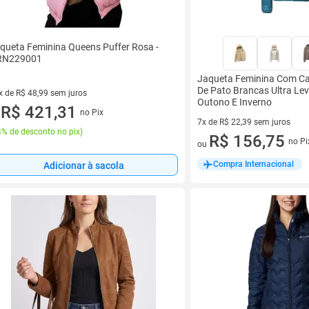
queta Feminina Queens Puffer Rosa -
RN229001
Jaqueta Feminina Com C
De Pato Brancas Ultra Le
x de R$ 48,99 sem juros
Outono E Inverno
vez de R$ 48,99 sem juros
R$ 421,31
no Pix
u
7x de R$ 22,39 sem juros
% de desconto no pix
)
7 vez de R$ 22,39 sem juros
R$ 156,75
no Pi
ou
Compra Internacional
Adicionar à sacola