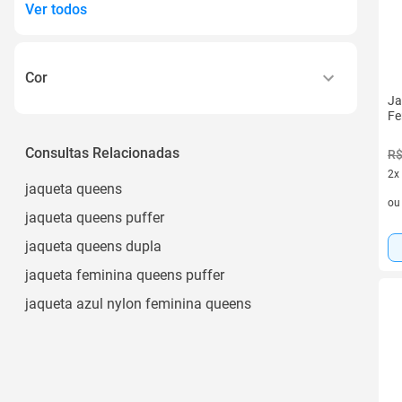
Ver todos
Cor
Ja
Preto
Fe
Cinza
Consultas Relacionadas
R$
Branco
2x
jaqueta queens
2 v
Off White
o
jaqueta queens puffer
Marrom
jaqueta queens dupla
Ver todos
jaqueta feminina queens puffer
jaqueta azul nylon feminina queens