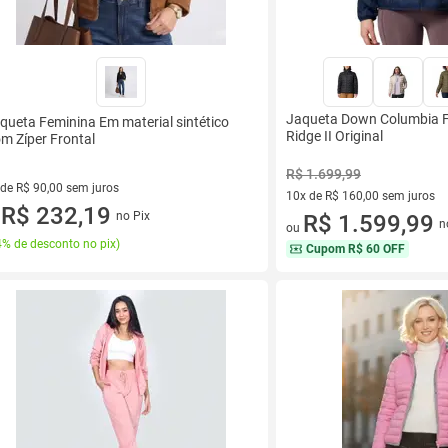
Jaqueta Down Columbia F
queta Feminina Em material sintético
Ridge II Original
m Zíper Frontal
R$ 1.699,99
 de R$ 90,00 sem juros
10x de R$ 160,00 sem juros
ez de R$ 90,00 sem juros
R$ 232,19
no Pix
10 vez de R$ 160,00 sem juro
R$ 1.599,99
u
n
ou
% de desconto no pix
)
Cupom
R$ 60 OFF