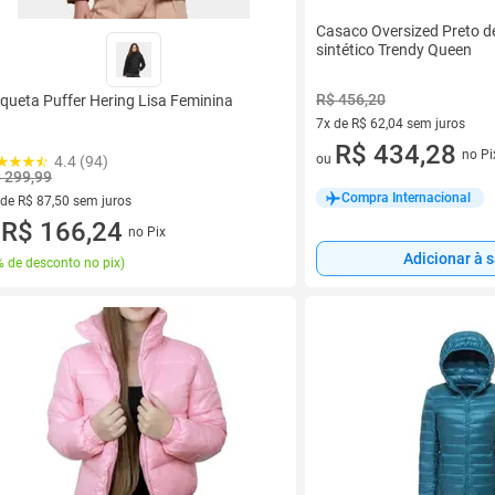
Casaco Oversized Preto de
sintético Trendy Queen
R$ 456,20
queta Puffer Hering Lisa Feminina
7x de R$ 62,04 sem juros
7 vez de R$ 62,04 sem juros
R$ 434,28
no Pi
ou
4.4 (94)
 299,99
Compra Internacional
 de R$ 87,50 sem juros
ez de R$ 87,50 sem juros
R$ 166,24
no Pix
u
Adicionar à 
 de desconto no pix
)