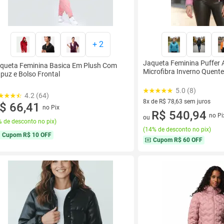
+
2
Jaqueta Feminina Puffer 
queta Feminina Basica Em Plush Com
Microfibra Inverno Quent
puz e Bolso Frontal
5.0 (8)
4.2 (64)
8x de R$ 78,63 sem juros
$ 66,41
no Pix
8 vez de R$ 78,63 sem juros
R$ 540,94
no Pi
ou
 de desconto no pix
)
(
14% de desconto no pix
)
Cupom
R$ 10 OFF
Cupom
R$ 60 OFF