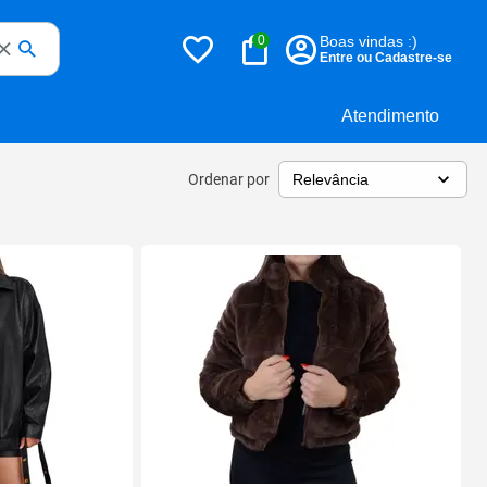
0
Boas vindas :)
Entre ou Cadastre-se
Atendimento
Ordenar por