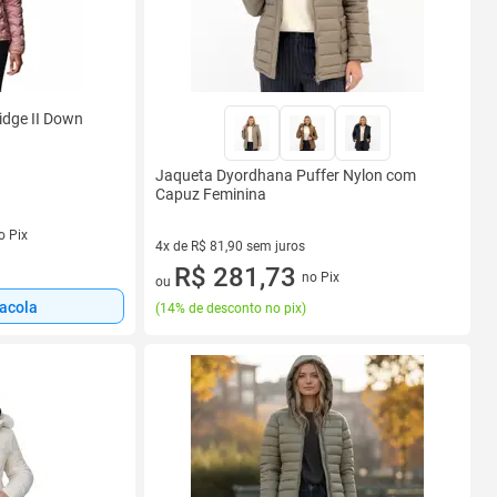
idge II Down
Jaqueta Dyordhana Puffer Nylon com
Capuz Feminina
s
o Pix
4x de R$ 81,90 sem juros
4 vez de R$ 81,90 sem juros
R$ 281,73
no Pix
ou
sacola
(
14% de desconto no pix
)