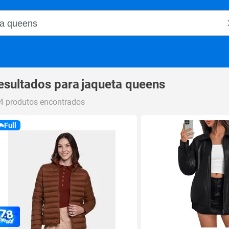
o Magalu
esultados para
jaqueta queens
4 produtos encontrados
Full