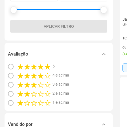
Ja
G
APLICAR FILTRO
10
10 
o
Avaliação
(
14
5
4 e acima
3 e acima
2 e acima
1 e acima
Vendido por