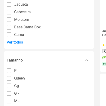
Jaqueta
Cabeceira
Moletom
Base Cama Box
Ja
Cama
Ca
Ver todos
R
(
5%
Tamanho
P -
Queen
Gg
G -
M -