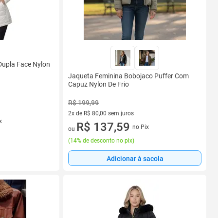
Dupla Face Nylon
Jaqueta Feminina Bobojaco Puffer Com
Capuz Nylon De Frio
R$ 199,99
2x de R$ 80,00 sem juros
x
2 vez de R$ 80,00 sem juros
R$ 137,59
no Pix
ou
(
14% de desconto no pix
)
Adicionar à sacola