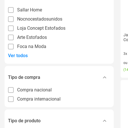
Sallar Home
Nocnocestadosunidos
Loja Concept Estofados
Ja
Arte Estofados
Co
Foca na Moda
3x
Ver todos
3 v
o
(
14
Tipo de compra
Compra nacional
Compra internacional
Tipo de produto