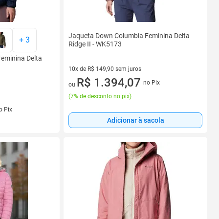
Jaqueta Down Columbia Feminina Delta
+
3
Ridge II - WK5173
eminina Delta
10x de R$ 149,90 sem juros
10 vez de R$ 149,90 sem juros
R$ 1.394,07
no Pix
ou
(
7% de desconto no pix
)
s
o Pix
Adicionar à sacola