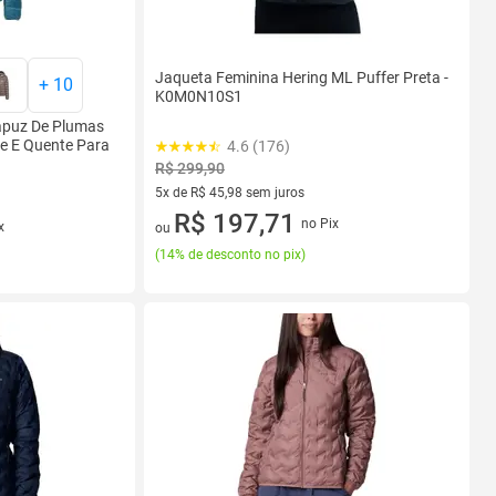
Jaqueta Feminina Hering ML Puffer Preta -
+
10
K0M0N10S1
apuz De Plumas
ve E Quente Para
4.6 (176)
R$ 299,90
5x de R$ 45,98 sem juros
5 vez de R$ 45,98 sem juros
R$ 197,71
no Pix
x
ou
(
14% de desconto no pix
)