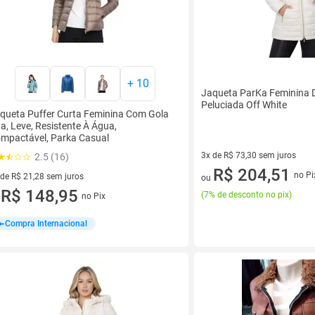
+
10
Jaqueta ParKa Feminina 
Peluciada Off White
queta Puffer Curta Feminina Com Gola
ta, Leve, Resistente À Água,
mpactável, Parka Casual
3x de R$ 73,30 sem juros
2.5 (16)
3 vez de R$ 73,30 sem juros
R$ 204,51
no Pi
 de R$ 21,28 sem juros
ou
ez de R$ 21,28 sem juros
R$ 148,95
(
7% de desconto no pix
)
no Pix
u
Compra Internacional