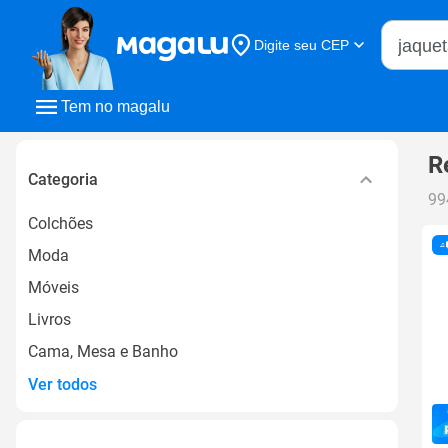
Buscar n
Digite seu CEP
Buscar
Tem no magalu
R
Categoria
99
Colchões
Moda
Móveis
Livros
Cama, Mesa e Banho
Ver todos