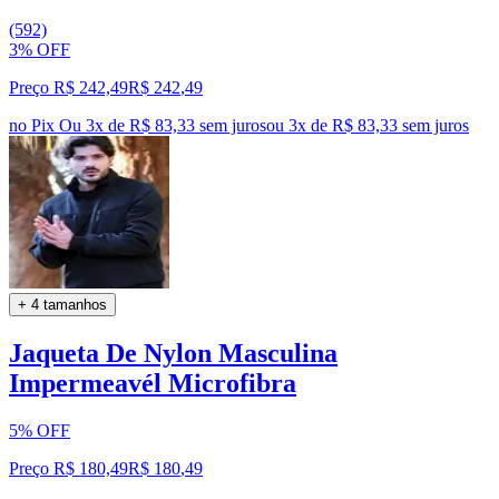
(592)
3% OFF
Preço R$ 242,49
R$
242
,
49
no Pix
Ou 3x de R$ 83,33 sem juros
ou
3
x de
R$ 83,33
sem juros
+ 4 tamanhos
Jaqueta De Nylon Masculina
Impermeavél Microfibra
5% OFF
Preço R$ 180,49
R$
180
,
49