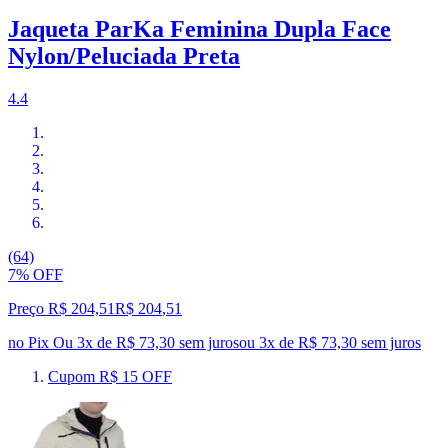
Jaqueta ParKa Feminina Dupla Face
Nylon/Peluciada Preta
4.4
(64)
7% OFF
Preço R$ 204,51
R$
204
,
51
no Pix
Ou 3x de R$ 73,30 sem juros
ou
3
x de
R$ 73,30
sem juros
Cupom R$ 15 OFF