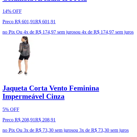
14% OFF
Preço R$ 601,91
R$
601
,
91
no Pix
Ou 4x de R$ 174,97 sem juros
ou
4
x de
R$ 174,97
sem juros
Jaqueta Corta Vento Feminina
Impermeável Cinza
5% OFF
Preço R$ 208,91
R$
208
,
91
no Pix
Ou 3x de R$ 73,30 sem juros
ou
3
x de
R$ 73,30
sem juros