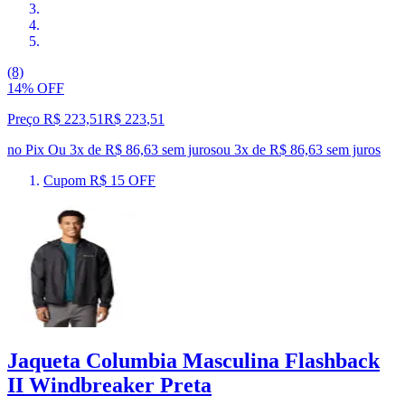
(8)
14% OFF
Preço R$ 223,51
R$
223
,
51
no Pix
Ou 3x de R$ 86,63 sem juros
ou
3
x de
R$ 86,63
sem juros
Cupom R$ 15 OFF
Jaqueta Columbia Masculina Flashback
II Windbreaker Preta