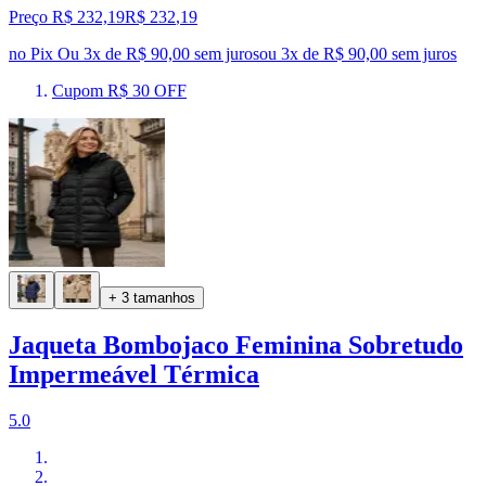
Preço R$ 232,19
R$
232
,
19
no Pix
Ou 3x de R$ 90,00 sem juros
ou
3
x de
R$ 90,00
sem juros
Cupom R$ 30 OFF
+ 3 tamanhos
Jaqueta Bombojaco Feminina Sobretudo
Impermeável Térmica
5.0