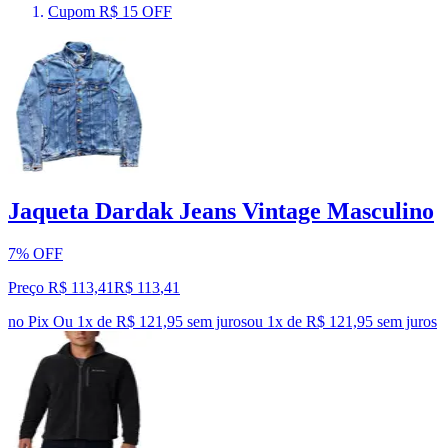
Cupom R$ 15 OFF
Jaqueta Dardak Jeans Vintage Masculino
7% OFF
Preço R$ 113,41
R$
113
,
41
no Pix
Ou 1x de R$ 121,95 sem juros
ou
1
x de
R$ 121,95
sem juros