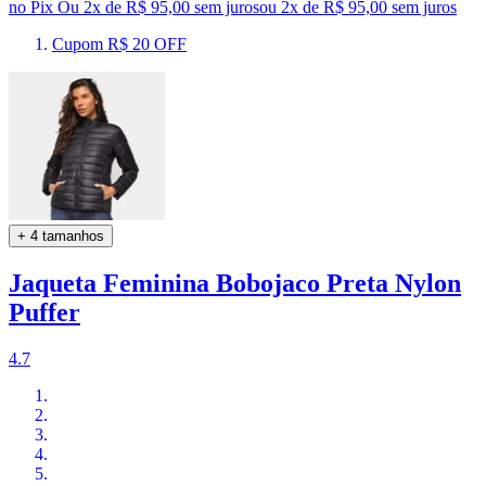
no Pix
Ou 2x de R$ 95,00 sem juros
ou
2
x de
R$ 95,00
sem juros
Cupom R$ 20 OFF
+ 4 tamanhos
Jaqueta Feminina Bobojaco Preta Nylon
Puffer
4.7