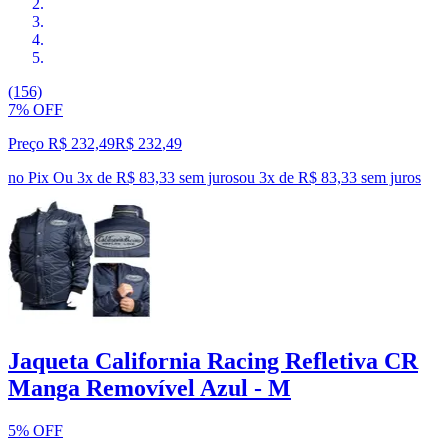
(156)
7% OFF
Preço R$ 232,49
R$
232
,
49
no Pix
Ou 3x de R$ 83,33 sem juros
ou
3
x de
R$ 83,33
sem juros
Jaqueta California Racing Refletiva CR
Manga Removível Azul - M
5% OFF