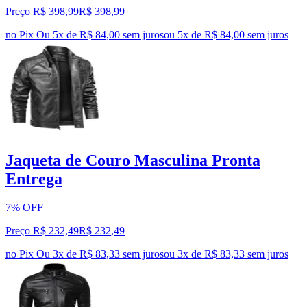
Preço R$ 398,99
R$
398
,
99
no Pix
Ou 5x de R$ 84,00 sem juros
ou
5
x de
R$ 84,00
sem juros
Jaqueta de Couro Masculina Pronta
Entrega
7% OFF
Preço R$ 232,49
R$
232
,
49
no Pix
Ou 3x de R$ 83,33 sem juros
ou
3
x de
R$ 83,33
sem juros