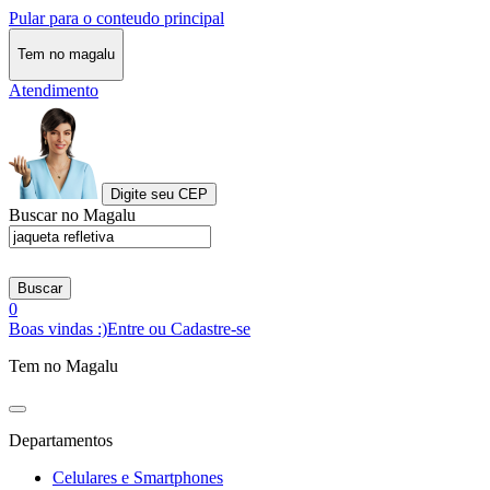
Pular para o conteudo principal
Tem no magalu
Atendimento
Digite seu CEP
Buscar no Magalu
Buscar
0
Boas vindas :)
Entre ou Cadastre-se
Tem no Magalu
Departamentos
Celulares e Smartphones