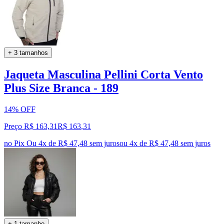
+ 3 tamanhos
Jaqueta Masculina Pellini Corta Vento
Plus Size Branca - 189
14% OFF
Preço R$ 163,31
R$
163
,
31
no Pix
Ou 4x de R$ 47,48 sem juros
ou
4
x de
R$ 47,48
sem juros
+ 1 tamanho