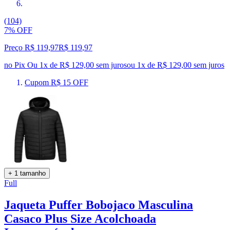
(104)
7% OFF
Preço R$ 119,97
R$
119
,
97
no Pix
Ou 1x de R$ 129,00 sem juros
ou
1
x de
R$ 129,00
sem juros
Cupom R$ 15 OFF
+ 1 tamanho
Full
Jaqueta Puffer Bobojaco Masculina
Casaco Plus Size Acolchoada