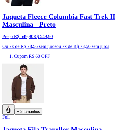
Jaqueta Fleece Columbia Fast Trek II
Masculina - Preto
Preço R$ 549,90
R$
549
,
90
Ou 7x de R$ 78,56 sem juros
ou
7
x de
R$ 78,56
sem juros
Cupom R$ 60 OFF
+ 3 tamanhos
Full
Jaqueta Fila Traveller Masculina