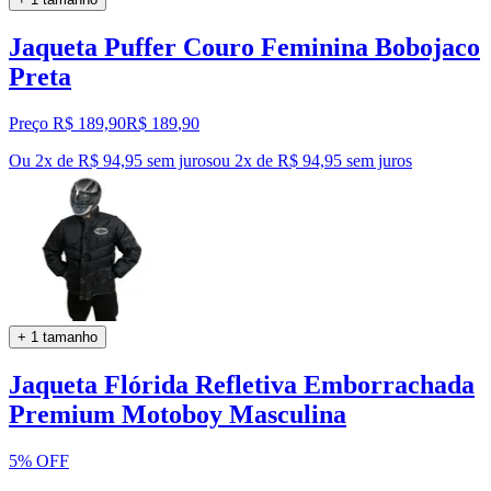
Jaqueta Puffer Couro Feminina Bobojaco
Preta
Preço R$ 189,90
R$
189
,
90
Ou 2x de R$ 94,95 sem juros
ou
2
x de
R$ 94,95
sem juros
+ 1 tamanho
Jaqueta Flórida Refletiva Emborrachada
Premium Motoboy Masculina
5% OFF