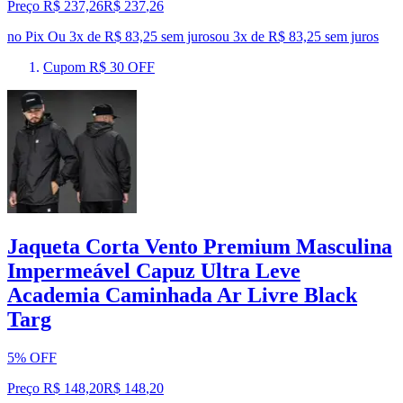
Preço R$ 237,26
R$
237
,
26
no Pix
Ou 3x de R$ 83,25 sem juros
ou
3
x de
R$ 83,25
sem juros
Cupom R$ 30 OFF
Jaqueta Corta Vento Premium Masculina
Impermeável Capuz Ultra Leve
Academia Caminhada Ar Livre Black
Targ
5% OFF
Preço R$ 148,20
R$
148
,
20