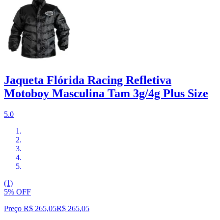
Jaqueta Flórida Racing Refletiva
Motoboy Masculina Tam 3g/4g Plus Size
5.0
(1)
5% OFF
Preço R$ 265,05
R$
265
,
05