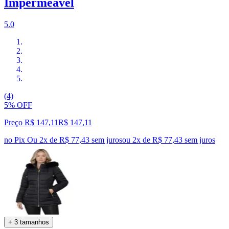
Impermeável
5.0
(4)
5% OFF
Preço R$ 147,11
R$
147
,
11
no Pix
Ou 2x de R$ 77,43 sem juros
ou
2
x de
R$ 77,43
sem juros
+ 3 tamanhos