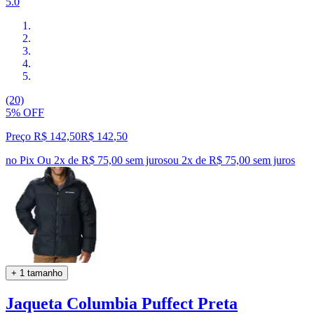
5.0
(20)
5% OFF
Preço R$ 142,50
R$
142
,
50
no Pix
Ou 2x de R$ 75,00 sem juros
ou
2
x de
R$ 75,00
sem juros
+ 1 tamanho
Jaqueta Columbia Puffect Preta