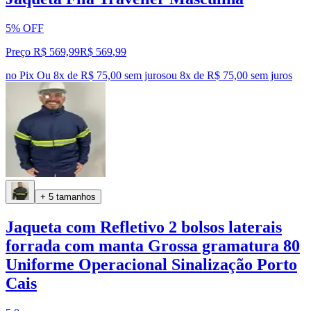
5% OFF
Preço R$ 569,99
R$
569
,
99
no Pix
Ou 8x de R$ 75,00 sem juros
ou
8
x de
R$ 75,00
sem juros
+ 5 tamanhos
Jaqueta com Refletivo 2 bolsos laterais
forrada com manta Grossa gramatura 80
Uniforme Operacional Sinalização Porto
Cais