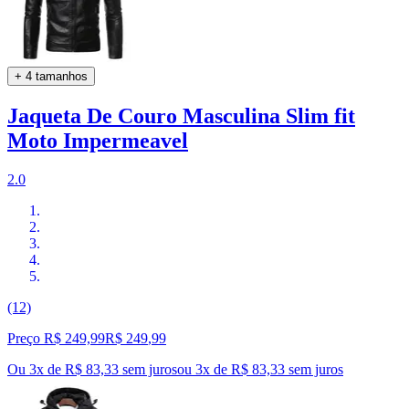
+ 4 tamanhos
Jaqueta De Couro Masculina Slim fit
Moto Impermeavel
2.0
(12)
Preço R$ 249,99
R$
249
,
99
Ou 3x de R$ 83,33 sem juros
ou
3
x de
R$ 83,33
sem juros