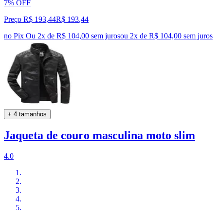
7% OFF
Preço R$ 193,44
R$
193
,
44
no Pix
Ou 2x de R$ 104,00 sem juros
ou
2
x de
R$ 104,00
sem juros
+ 4 tamanhos
Jaqueta de couro masculina moto slim
4.0