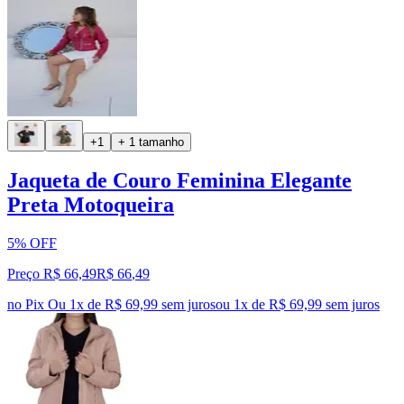
+1
+ 1 tamanho
Jaqueta de Couro Feminina Elegante
Preta Motoqueira
5% OFF
Preço R$ 66,49
R$
66
,
49
no Pix
Ou 1x de R$ 69,99 sem juros
ou
1
x de
R$ 69,99
sem juros