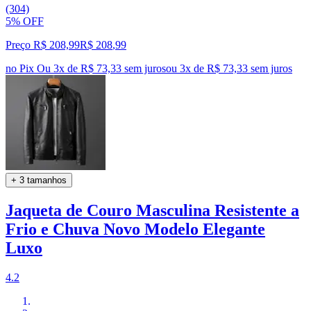
(304)
5% OFF
Preço R$ 208,99
R$
208
,
99
no Pix
Ou 3x de R$ 73,33 sem juros
ou
3
x de
R$ 73,33
sem juros
+ 3 tamanhos
Jaqueta de Couro Masculina Resistente a
Frio e Chuva Novo Modelo Elegante
Luxo
4.2