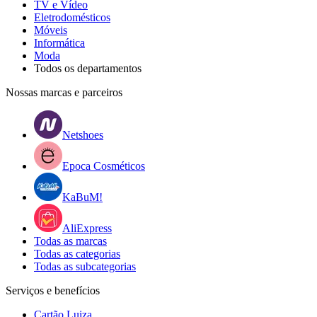
TV e Vídeo
Eletrodomésticos
Móveis
Informática
Moda
Todos os departamentos
Nossas marcas e parceiros
Netshoes
Epoca Cosméticos
KaBuM!
AliExpress
Todas as marcas
Todas as categorias
Todas as subcategorias
Serviços e benefícios
Cartão Luiza