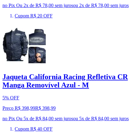
no Pix
Ou 2x de R$ 78,00 sem juros
ou
2
x de
R$ 78,00
sem juros
Cupom R$ 20 OFF
Jaqueta California Racing Refletiva CR
Manga Removível Azul - M
5% OFF
Preço R$ 398,99
R$
398
,
99
no Pix
Ou 5x de R$ 84,00 sem juros
ou
5
x de
R$ 84,00
sem juros
Cupom R$ 40 OFF