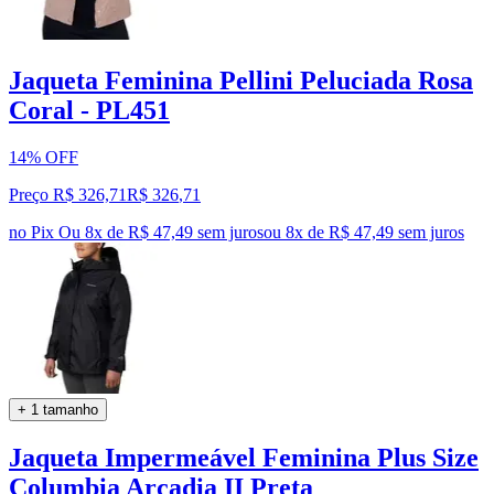
Jaqueta Feminina Pellini Peluciada Rosa
Coral - PL451
14% OFF
Preço R$ 326,71
R$
326
,
71
no Pix
Ou 8x de R$ 47,49 sem juros
ou
8
x de
R$ 47,49
sem juros
+ 1 tamanho
Jaqueta Impermeável Feminina Plus Size
Columbia Arcadia II Preta