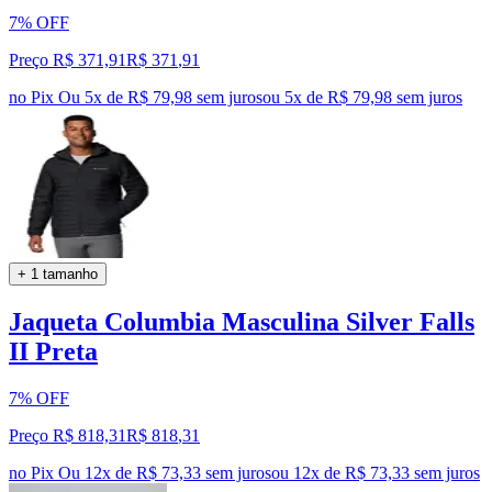
7% OFF
Preço R$ 371,91
R$
371
,
91
no Pix
Ou 5x de R$ 79,98 sem juros
ou
5
x de
R$ 79,98
sem juros
+ 1 tamanho
Jaqueta Columbia Masculina Silver Falls
II Preta
7% OFF
Preço R$ 818,31
R$
818
,
31
no Pix
Ou 12x de R$ 73,33 sem juros
ou
12
x de
R$ 73,33
sem juros