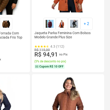
+
2
Jaqueta Parka Feminina Com Bolsos
 Forrada Com
Modelo Grande Plus Size
uciada Frio Top
4.3 (112)
R$ 115,00
R$ 94,91
no Pix
x
(
5% de desconto no pix
)
Cupom
R$ 10 OFF