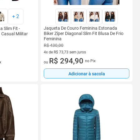
+
2
Jaqueta De Couro Feminina Estonada
Slim Fit -
Biker Zíper Diagonal Slim Fit Blusa De Frio
Casual Militar
Feminina
R$ 430,00
4x de R$ 73,73 sem juros
4 vez de R$ 73,73 sem juros
R$ 294,90
no Pix
x
ou
Adicionar à sacola