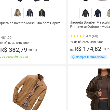
Jaqueta Bomber Masculina 
queta de Inverno Masculina com Capuz
Primavera/Outono - Moda 
4.3 (68)
 481,00
7x de R$ 24,97 sem juros
 de R$ 82,32 sem juros
7 vez de R$ 24,97 sem juros
R$ 174,82
ez de R$ 82,32 sem juros
R$ 382,79
no Pi
ou
no Pix
u
 de desconto no pix
)
Compra Internacional