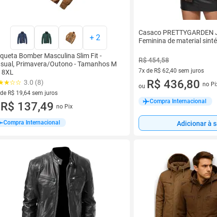
Casaco PRETTYGARDEN J
+
2
Feminina de material sin
queta Bomber Masculina Slim Fit -
R$ 454,58
sual, Primavera/Outono - Tamanhos M
7x de R$ 62,40 sem juros
 8XL
7 vez de R$ 62,40 sem juros
R$ 436,80
3.0 (8)
no Pi
ou
 de R$ 19,64 sem juros
Compra Internacional
ez de R$ 19,64 sem juros
R$ 137,49
no Pix
u
Compra Internacional
Adicionar à 