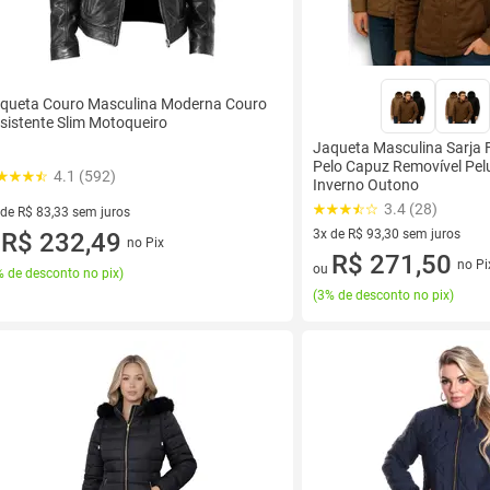
queta Couro Masculina Moderna Couro
sistente Slim Motoqueiro
Jaqueta Masculina Sarja
Pelo Capuz Removível Pel
4.1 (592)
Inverno Outono
3.4 (28)
 de R$ 83,33 sem juros
3x de R$ 93,30 sem juros
ez de R$ 83,33 sem juros
R$ 232,49
no Pix
u
3 vez de R$ 93,30 sem juros
R$ 271,50
no Pi
ou
 de desconto no pix
)
(
3% de desconto no pix
)