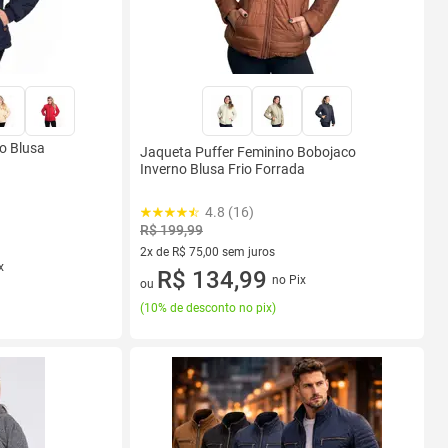
o Blusa
Jaqueta Puffer Feminino Bobojaco
Inverno Blusa Frio Forrada
4.8 (16)
R$ 199,99
2x de R$ 75,00 sem juros
x
2 vez de R$ 75,00 sem juros
R$ 134,99
no Pix
ou
(
10% de desconto no pix
)