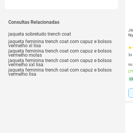
Preto
Outros
Consultas Relacionadas
Bege
Ja
jaqueta sobretudo trench coat
Ny
Marrom
jaqueta feminina trench coat com capuz e bolsos
vermelho xl lisa
Rosa
jaqueta feminina trench coat com capuz e bolsos
vermelho molas
3x
Ver todos
jaqueta feminina trench coat com capuz e bolsos
3 v
vermelho xxl lisa
o
jaqueta feminina trench coat com capuz e bolsos
(
7%
vermelho lisa