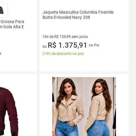
Jaqueta Masculina Columbia Fivemile
Butte ll Hooded Navy 208
 Grossa Para
m Gola Alta E
10x de R$ 159,99 sem juros
10 vez de R$ 159,99 sem juros
R$ 1.375,91
no Pix
ou
x
(
14% de desconto no pix
)