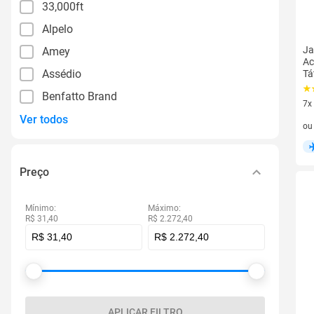
33,000ft
Alpelo
Ja
Amey
Ac
Assédio
Tá
Benfatto Brand
7x
Ver todos
7 v
o
Preço
Mínimo:
Máximo:
R$ 31,40
R$ 2.272,40
APLICAR FILTRO