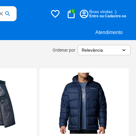
0
Boas vindas :)
Entre ou Cadastre-se
Atendimento
Ordenar por