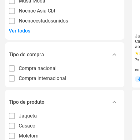
Musa Moda
Nocnoc Asia Cbt
Nocnocestadosunidos
Ver todos
Ja
Ca
ao
Tipo de compra
7x
7 v
Compra nacional
o
Compra internacional
Tipo de produto
Jaqueta
Casaco
Moletom