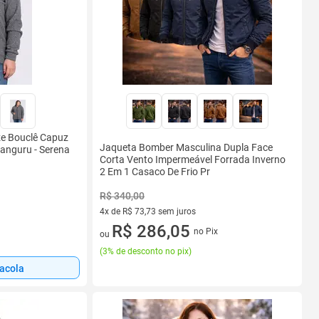
ze Bouclê Capuz
Jaqueta Bomber Masculina Dupla Face
anguru - Serena
Corta Vento Impermeável Forrada Inverno
2 Em 1 Casaco De Frio Pr
R$ 340,00
4x de R$ 73,73 sem juros
4 vez de R$ 73,73 sem juros
R$ 286,05
no Pix
ou
(
3% de desconto no pix
)
sacola