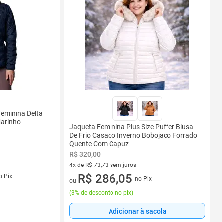
eminina Delta
Marinho
Jaqueta Feminina Plus Size Puffer Blusa
De Frio Casaco Inverno Bobojaco Forrado
Quente Com Capuz
R$ 320,00
4x de R$ 73,73 sem juros
s
4 vez de R$ 73,73 sem juros
R$ 286,05
o Pix
no Pix
ou
(
3% de desconto no pix
)
Adicionar à sacola