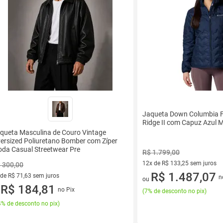
Jaqueta Down Columbia F
Ridge II com Capuz Azul 
queta Masculina de Couro Vintage
ersized Poliuretano Bomber com Zíper
da Casual Streetwear Pre
R$ 1.799,00
12x de R$ 133,25 sem juros
 300,00
12 vez de R$ 133,25 sem juro
R$ 1.487,07
 de R$ 71,63 sem juros
n
ou
ez de R$ 71,63 sem juros
R$ 184,81
no Pix
(
7% de desconto no pix
)
u
% de desconto no pix
)