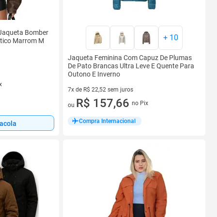
aqueta Bomber
+
10
tético Marrom M
Jaqueta Feminina Com Capuz De Plumas
De Pato Brancas Ultra Leve E Quente Para
Outono E Inverno
x
7x de R$ 22,52 sem juros
7 vez de R$ 22,52 sem juros
R$ 157,66
no Pix
ou
Compra Internacional
sacola