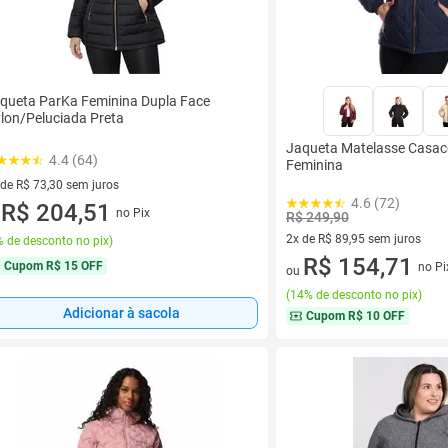
queta ParKa Feminina Dupla Face
lon/Peluciada Preta
Jaqueta Matelasse Casac
4.4 (64)
Feminina
 de R$ 73,30 sem juros
4.6 (72)
ez de R$ 73,30 sem juros
R$ 204,51
no Pix
R$ 249,90
u
2x de R$ 89,95 sem juros
 de desconto no pix
)
2 vez de R$ 89,95 sem juros
R$ 154,71
Cupom
R$ 15 OFF
no Pi
ou
(
14% de desconto no pix
)
Adicionar à sacola
Cupom
R$ 10 OFF