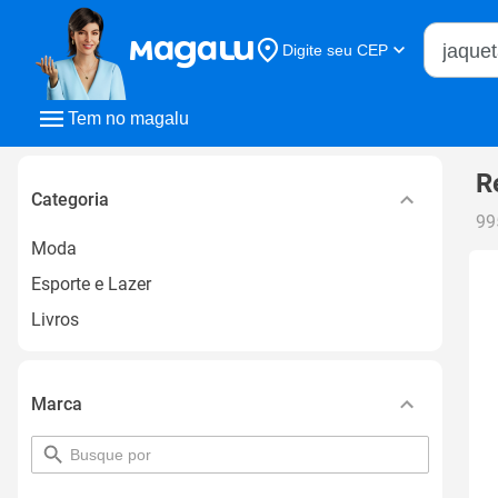
Buscar n
Digite seu CEP
Buscar
Tem no magalu
R
Categoria
99
Moda
Esporte e Lazer
Livros
Marca
pesquisar
por
filtro