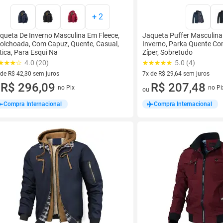
+
2
queta De Inverno Masculina Em Fleece,
Jaqueta Puffer Masculina
olchoada, Com Capuz, Quente, Casual,
Inverno, Parka Quente Co
tica, Para Esqui Na
Zíper, Sobretudo
4.0 (20)
5.0 (4)
 de R$ 42,30 sem juros
7x de R$ 29,64 sem juros
ez de R$ 42,30 sem juros
R$ 296,09
7 vez de R$ 29,64 sem juros
R$ 207,48
no Pix
no Pi
u
ou
Compra Internacional
Compra Internacional