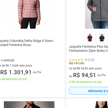
queta Columbia Delta Ridge II Down
oded Feminina Rosa
Jaqueta Feminina Plus Si
Fechamento Zíper Bolso C
5.0 (4)
 1.699,00
R$ 197,90
x de R$ 116,66 sem juros
2x de R$ 54,95 sem juros
vez de R$ 116,66 sem juros
R$ 1.301,91
no Pix
u
2 vez de R$ 54,95 sem juros
R$ 94,51
no Pix
ou
 de desconto no pix
)
(
14% de desconto no pix
)
Adicionar à 