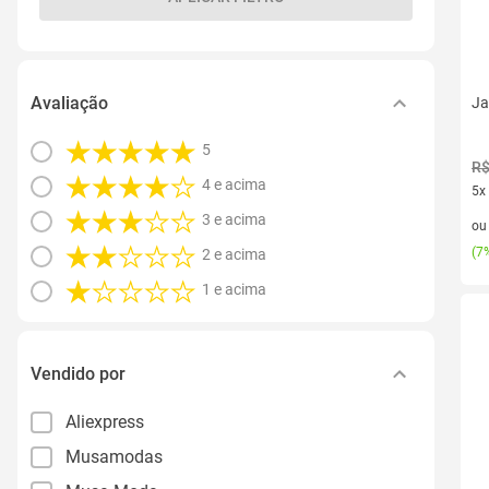
Avaliação
Ja
5
R$
4 e acima
5x
5 v
3 e acima
o
(
7%
2 e acima
1 e acima
Vendido por
Aliexpress
Musamodas