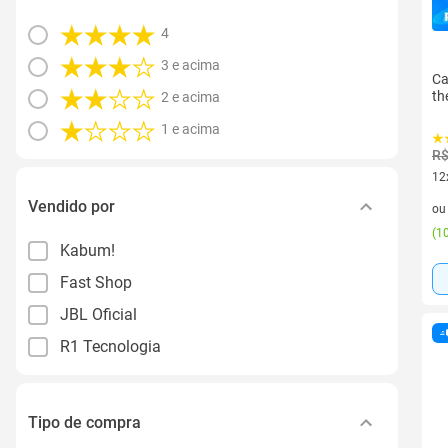
4
3 e acima
Ca
th
2 e acima
1 e acima
R$
12
12 
Vendido por
o
(
10
Kabum!
Fast Shop
JBL Oficial
R1 Tecnologia
Tipo de compra