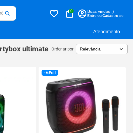
0
Boas vindas :)
Entre ou Cadastre-se
Atendimento
artybox ultimate
Ordenar por
Full