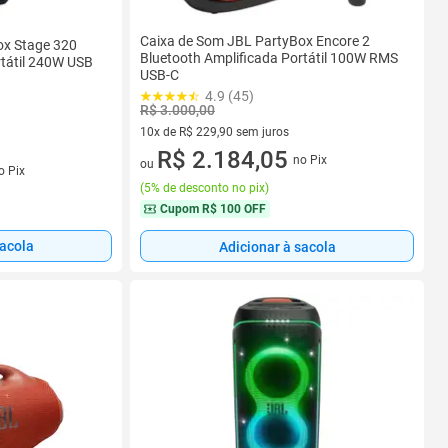
Caixa de Som JBL PartyBox Encore 2
ox Stage 320
Bluetooth Amplificada Portátil 100W RMS
rtátil 240W USB
USB-C
4.9 (45)
R$ 3.000,00
10x de R$ 229,90 sem juros
10 vez de R$ 229,90 sem juros
R$ 2.184,05
no Pix
s
ou
o Pix
(
5% de desconto no pix
)
Cupom
R$ 100 OFF
sacola
Adicionar à sacola