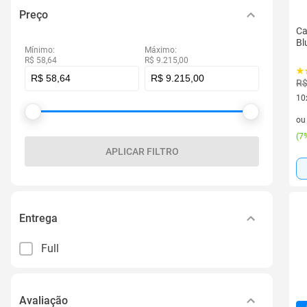
Preço
Ca
Bl
Mínimo:
Máximo:
R$ 58,64
R$ 9.215,00
R$
10
10 
o
(
7%
APLICAR FILTRO
Entrega
Full
Avaliação