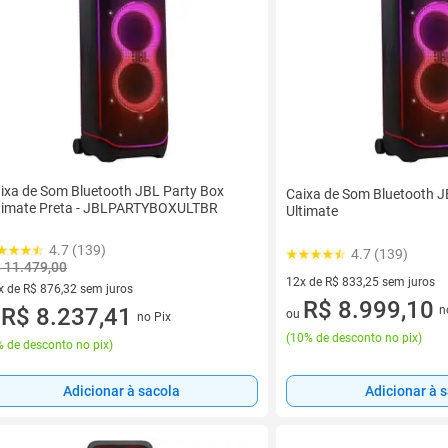
ixa de Som Bluetooth JBL Party Box
Caixa de Som Bluetooth J
timate Preta - JBLPARTYBOXULTBR
Ultimate
4.7 (139)
4.7 (139)
 11.479,00
12x de R$ 833,25 sem juros
x de R$ 876,32 sem juros
12 vez de R$ 833,25 sem juro
R$ 8.999,10
n
vez de R$ 876,32 sem juros
R$ 8.237,41
ou
no Pix
u
(
10% de desconto no pix
)
 de desconto no pix
)
Adicionar à 
Adicionar à sacola