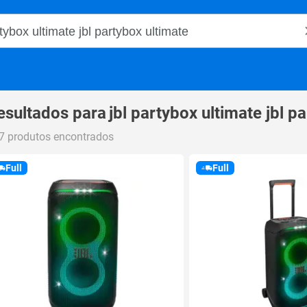
o Magalu
esultados para
jbl partybox ultimate jbl p
7 produtos encontrados
Full
Full