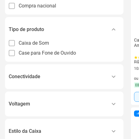
Compra nacional
Tipo de produto
Ca
Caixa de Som
Am
Case para Fone de Ouvido
R$
10
10 
Conectividade
o
Wi-fi
Voltagem
Bivolt
Estilo da Caixa