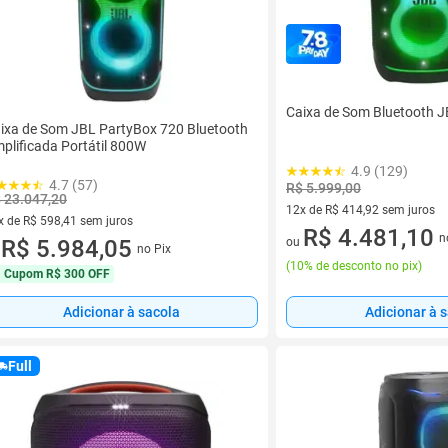
Caixa de Som Bluetooth J
ixa de Som JBL PartyBox 720 Bluetooth
plificada Portátil 800W
4.9 (129)
4.7 (57)
R$ 5.999,00
 23.047,20
12x de R$ 414,92 sem juros
x de R$ 598,41 sem juros
12 vez de R$ 414,92 sem juro
R$ 4.481,10
n
vez de R$ 598,41 sem juros
R$ 5.984,05
ou
no Pix
u
(
10% de desconto no pix
)
Cupom
R$ 300 OFF
Adicionar à sacola
Adicionar à 
Full