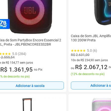
Caixa de Som JBL Amplif
ixa de Som PartyBox Encore Essencial 2
130 200W Preta
L, Preta - JBLPBENCOREESS2BR
5.0 (6)
5.0 (284)
R$ 2.631,00
 2.555,54
10x de R$ 234,90 sem juros
x de R$ 154,77 sem juros
10 vez de R$ 234,90 sem juro
R$ 2.067,12
n
vez de R$ 154,77 sem juros
R$ 1.361,95
ou
no Pix
u
(
12% de desconto no pix
)
% de desconto no pix
)
Adicionar à 
Adicionar à sacola