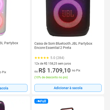
BL Partybox
Caixa de Som Bluetooth JBL Partybox
Encore Essential 2 Preta
5.0 (284)
12x de R$ 158,25 sem juros
12 vez de R$ 158,25 sem juros
R$ 1.709,10
no Pix
s
ou
o Pix
(
10% de desconto no pix
)
Adicionar à sacola
sacola
Full