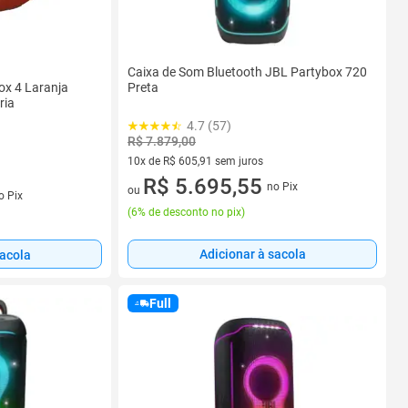
Caixa de Som Bluetooth JBL Partybox 720
x 4 Laranja
Preta
ria
4.7 (57)
R$ 7.879,00
10x de R$ 605,91 sem juros
10 vez de R$ 605,91 sem juros
R$ 5.695,55
no Pix
s
ou
o Pix
(
6% de desconto no pix
)
Adicionar à sacola
sacola
Full