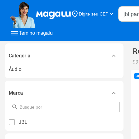
Buscar n
Digite seu CEP
Buscar
Tem no magalu
R
Categoria
99
Áudio
Marca
pesquisar
por
filtro
JBL