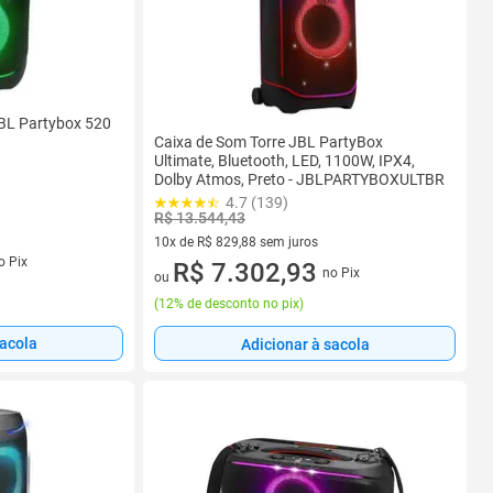
BL Partybox 520
Caixa de Som Torre JBL PartyBox
Ultimate, Bluetooth, LED, 1100W, IPX4,
Dolby Atmos, Preto - JBLPARTYBOXULTBR
4.7 (139)
R$ 13.544,43
10x de R$ 829,88 sem juros
s
o Pix
10 vez de R$ 829,88 sem juros
R$ 7.302,93
no Pix
ou
(
12% de desconto no pix
)
sacola
Adicionar à sacola