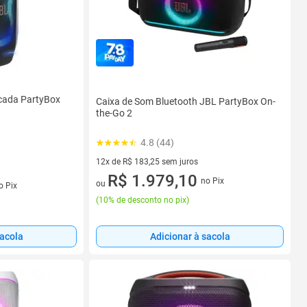
icada PartyBox
Caixa de Som Bluetooth JBL PartyBox On-
the-Go 2
4.8 (44)
12x de R$ 183,25 sem juros
12 vez de R$ 183,25 sem juros
R$ 1.979,10
no Pix
s
ou
o Pix
(
10% de desconto no pix
)
Adicionar à sacola
sacola