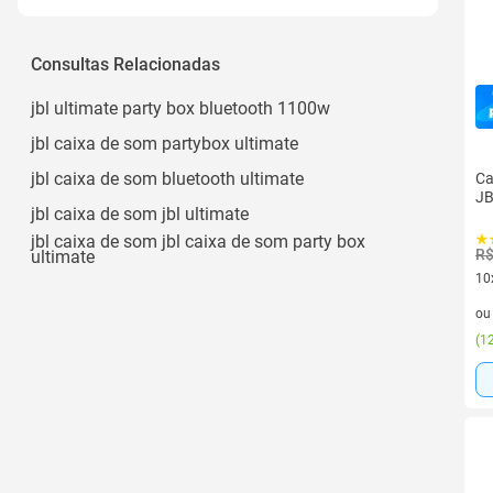
Torre
Consultas Relacionadas
jbl ultimate party box bluetooth 1100w
jbl caixa de som partybox ultimate
jbl caixa de som bluetooth ultimate
Ca
JB
jbl caixa de som jbl ultimate
jbl caixa de som jbl caixa de som party box
R$
ultimate
10
10 
o
(
12