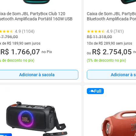
ixa de Som JBL PartyBox Club 120
Caixa de Som JBL PartyB
uetooth Amplificada Portátil 160W USB
Bluetooth Amplificada Po
4.9 (1104)
4.9 (741)
 7.796,00
R$ 11.318,00
x de R$ 189,90 sem juros
10x de R$ 289,90 sem juros
vez de R$ 189,90 sem juros
R$ 1.766,07
10 vez de R$ 289,90 sem juro
R$ 2.754,05
no Pix
n
u
ou
 de desconto no pix
)
(
5% de desconto no pix
)
Adicionar à sacola
Adicionar à 
Full