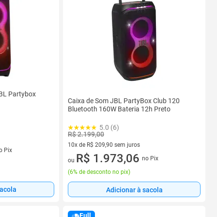
BL Partybox
Caixa de Som JBL PartyBox Club 120
Bluetooth 160W Bateria 12h Preto
5.0 (6)
R$ 2.199,00
10x de R$ 209,90 sem juros
s
o Pix
10 vez de R$ 209,90 sem juros
R$ 1.973,06
no Pix
ou
(
6% de desconto no pix
)
sacola
Adicionar à sacola
Full