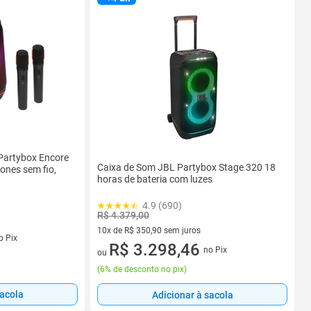
Partybox Encore
Caixa de Som JBL Partybox Stage 320 18
ones sem fio,
horas de bateria com luzes
4.9 (690)
R$ 4.379,00
10x de R$ 350,90 sem juros
s
o Pix
10 vez de R$ 350,90 sem juros
R$ 3.298,46
no Pix
ou
(
6% de desconto no pix
)
sacola
Adicionar à sacola