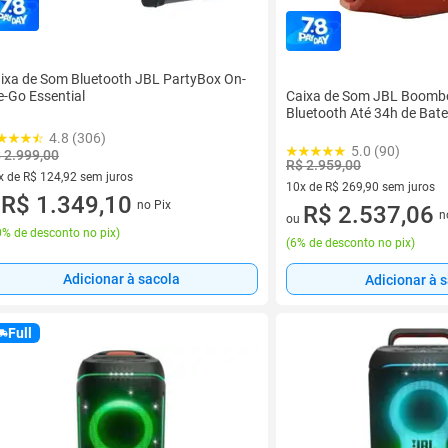
ixa de Som Bluetooth JBL PartyBox On-
Caixa de Som JBL Boombo
e-Go Essential
Bluetooth Até 34h de Bate
4.8 (306)
5.0 (90)
 2.999,00
R$ 2.959,00
x de R$ 124,92 sem juros
10x de R$ 269,90 sem juros
vez de R$ 124,92 sem juros
R$ 1.349,10
no Pix
10 vez de R$ 269,90 sem juro
R$ 2.537,06
u
n
ou
% de desconto no pix
)
(
6% de desconto no pix
)
Adicionar à sacola
Adicionar à 
Full