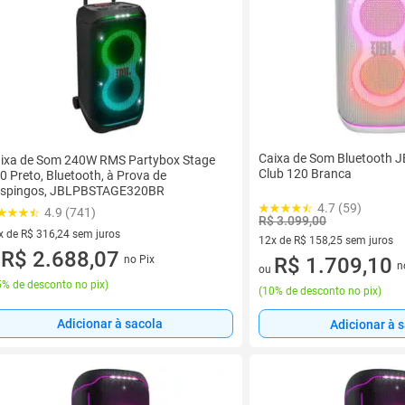
Caixa de Som Bluetooth J
ixa de Som 240W RMS Partybox Stage
Club 120 Branca
0 Preto, Bluetooth, à Prova de
spingos, JBLPBSTAGE320BR
4.7 (59)
4.9 (741)
R$ 3.099,00
x de R$ 316,24 sem juros
12x de R$ 158,25 sem juros
vez de R$ 316,24 sem juros
R$ 2.688,07
no Pix
12 vez de R$ 158,25 sem juro
R$ 1.709,10
u
n
ou
% de desconto no pix
)
(
10% de desconto no pix
)
Adicionar à sacola
Adicionar à 