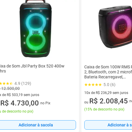
ixa de Som Jbl Party Box 520 400w
Caixa de Som 100W RMS 
hrs
2, Bluetooth, com 2 microf
Bateria Recarregavel,
JBLPBENCORE22MICBR
4.9 (129)
5.0 (6)
 12.500,00
10x de R$ 236,29 sem juros
x de R$ 503,19 sem juros
10 vez de R$ 236,29 sem juro
R$ 2.008,45
n
vez de R$ 503,19 sem juros
R$ 4.730,00
ou
no Pix
u
(
15% de desconto no pix
)
 de desconto no pix
)
Adicionar à 
Adicionar à sacola