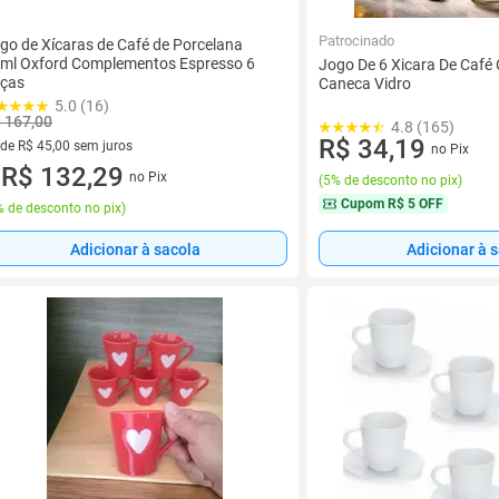
Patrocinado
go de Xícaras de Café de Porcelana
ml Oxford Complementos Espresso 6
Jogo De 6 Xicara De Café
ças
Caneca Vidro
5.0 (16)
 167,00
4.8 (165)
R$ 34,19
 de R$ 45,00 sem juros
no Pix
ez de R$ 45,00 sem juros
R$ 132,29
no Pix
(
5% de desconto no pix
)
u
Cupom
R$ 5 OFF
 de desconto no pix
)
Adicionar à sacola
Adicionar à 