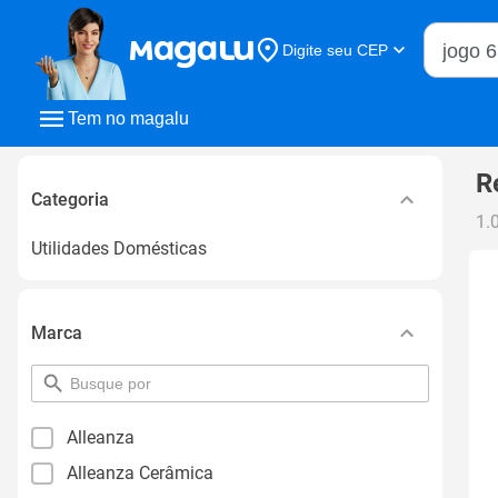
Buscar n
Digite seu CEP
Buscar
Tem no magalu
R
Categoria
1.
Utilidades Domésticas
Marca
pesquisar
por
filtro
Alleanza
Alleanza Cerâmica