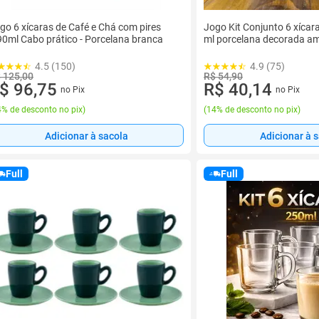
go 6 xícaras de Café e Chá com pires
Jogo Kit Conjunto 6 xícar
90ml Cabo prático - Porcelana branca
ml porcelana decorada am
4.5 (150)
4.9 (75)
 125,00
R$ 54,90
$ 96,75
R$ 40,14
no Pix
no Pix
% de desconto no pix
)
(
14% de desconto no pix
)
Adicionar à sacola
Adicionar à 
Full
Full