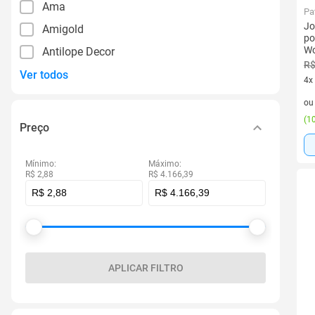
Ama
Pa
Jo
Amigold
po
Wo
Antilope Decor
R$
Ver todos
4x
4 v
o
(
10
Preço
Mínimo:
Máximo:
R$ 2,88
R$ 4.166,39
APLICAR FILTRO