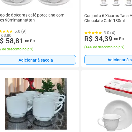
go de 6 xícaras café porcelana com
Conjunto 6 Xícaras Taca 
res 90mlmanhattan
Chocolate Café 130ml
5.0 (9)
5.0 (4)
 63,80
R$ 34,39
no Pix
$ 58,81
no Pix
(
14% de desconto no pix
)
 de desconto no pix
)
Adicionar à 
Adicionar à sacola