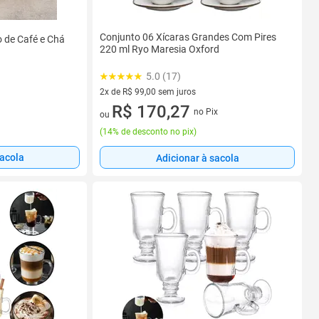
Conjunto 06 Xícaras Grandes Com Pires
o de Café e Chá
220 ml Ryo Maresia Oxford
5.0 (17)
2x de R$ 99,00 sem juros
2 vez de R$ 99,00 sem juros
R$ 170,27
no Pix
ou
(
14% de desconto no pix
)
sacola
Adicionar à sacola