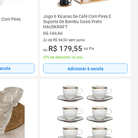
Jogo 6 Xícaras De Café Com Pires E
é Com Pires
Suporte De Bambu Oasis Preto
HAUSKRAFT
R$ 189,90
2x de R$ 94,50 sem juros
2 vez de R$ 94,50 sem juros
R$ 179,55
no Pix
ou
(
5% de desconto no pix
)
sacola
Adicionar à sacola