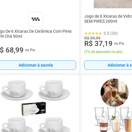
Jogo de 6 Xícaras de Vidr
SEM PIRES 200ml
go De 6 Xícaras De Cerãmica Com Pires
5.0 (30)
fé Chá 90ml
R$ 59,99
R$ 37,19
no Pix
$ 68,99
no Pix
(
7% de desconto no pix
)
Adicionar à 
Adicionar à sacola