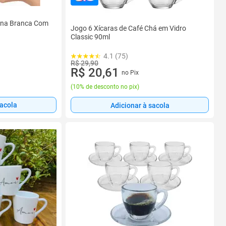
lana Branca Com
Jogo 6 Xícaras de Café Chá em Vidro
Classic 90ml
4.1 (75)
R$ 29,90
R$ 20,61
no Pix
(
10% de desconto no pix
)
sacola
Adicionar à sacola