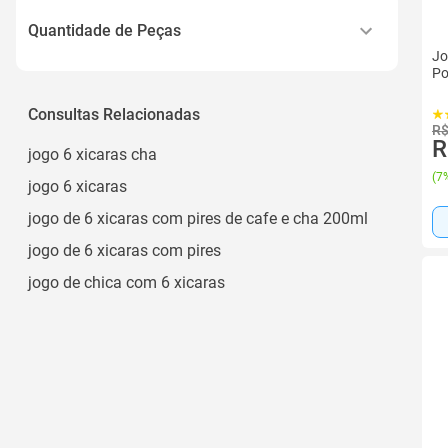
50 Ml
Cristal
Quantidade de Peças
50ml
Jo
Ver todos
2
Po
55 Ml
3
Consultas Relacionadas
55ml
R$
4 Peças
R
Ver todos
jogo 6 xicaras cha
4
(
7%
jogo 6 xicaras
6 Xícaras de Café e 6 Pires de Café
jogo de 6 xicaras com pires de cafe e cha 200ml
Ver todos
jogo de 6 xicaras com pires
jogo de chica com 6 xicaras