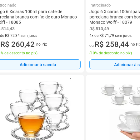
trocinado
Patrocinado
go 6 Xícaras 100ml para café de
Jogo 6 Xícaras 100ml par
rcelana branca com fio de ouro Monaco
porcelana branca com bo
lff - 18085
Monaco Wolff - 18079
 514,43
R$ 510,49
 de R$ 72,34 sem juros
4x de R$ 71,79 sem juros
ez de R$ 72,34 sem juros
R$ 260,42
4 vez de R$ 71,79 sem juros
R$ 258,44
no Pix
no Pi
u
ou
% de desconto no pix
)
(
10% de desconto no pix
)
Adicionar à sacola
Adicionar à 