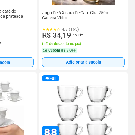
a café de
Jogo De 6 Xicara De Café Chá 250ml
rda prateada
Caneca Vidro
4.8 (165)
R$ 34,19
no Pix
x
(
5% de desconto no pix
)
Cupom
R$ 5 OFF
Adicionar à sacola
sacola
Full