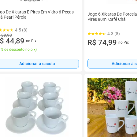
go De Xícaras E Pires Em Vidro 6 Peças
Jogo 6 Xícaras De Porce
á Pearl Pérola
Pires 80ml Café Chá
4.5 (8)
4.3 (8)
 89,90
$ 44,89
R$ 74,99
no Pix
no Pix
% de desconto no pix
)
Adicionar à 
Adicionar à sacola