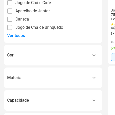
Jogo de Chá e Café
Jo
Aparelho de Jantar
75
Caneca
Pe
Jogo de Chá de Brinquedo
R$
3x
Ver todos
3 v
o
(
2%
Cor
Branca
Transparente
Material
Branco
Porcelana
Vermelha
Vidro
Rosa
Capacidade
Ceramica
Ver todos
6 Pessoas
Cerâmica Porcelanizada