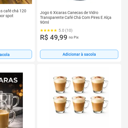
as café chá 120
Jogo 6 Xicaras Canecas de Vidro
or spot
Transparente Café Chá Com Pires E Alça
90ml
5.0 (10)
R$ 49,99
no Pix
Adicionar à sacola
sacola