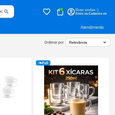
0
Boas vindas :)
Entre ou Cadastre-se
Atendimento
Ordenar por
Full