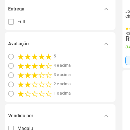
Entrega
Jo
Ch
Full
R$
R
Avaliação
(
14
5
4 e acima
3 e acima
2 e acima
1 e acima
Vendido por
Magalu