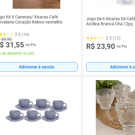
go Kit 6 Canecas/ Xicaras Café
Jogo De 6 Xícaras De Caf
rcelana Coração Relevo vermelho
Acrílica Branca Chá 12pç
3.0 (18)
2.3 (12)
 39,90
$ 31,55
R$ 23,90
no Pix
no Pix
 de desconto no pix
)
Adicionar à 
Adicionar à sacola