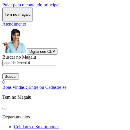
Pular para o conteudo principal
Tem no magalu
Atendimento
Digite seu CEP
Buscar no Magalu
Buscar
0
Boas vindas :)
Entre ou Cadastre-se
Tem no Magalu
Departamentos
Celulares e Smartphones