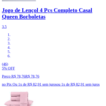
Jogo de Lençol 4 Pçs Completo Casal
Queen Borboletas
3.5
(46)
5% OFF
Preço R$ 78,76
R$
78
,
76
no Pix
Ou 1x de R$ 82,91 sem juros
ou
1
x de
R$ 82,91
sem juros