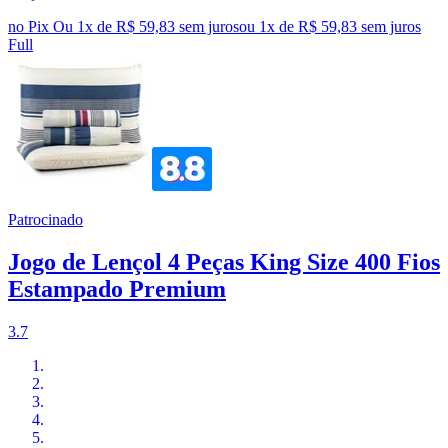
no Pix
Ou 1x de R$ 59,83 sem juros
ou
1
x de
R$ 59,83
sem juros
Full
Patrocinado
Jogo de Lençol 4 Peças King Size 400 Fios
Estampado Premium
3.7