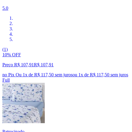
5.0
(1)
10% OFF
Preço R$ 107,91
R$
107
,
91
no Pix
Ou 1x de R$ 117,50 sem juros
ou
1
x de
R$ 117,50
sem juros
Full
Patrocinado