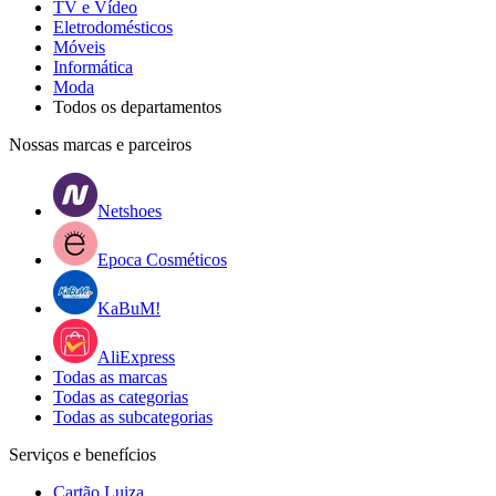
TV e Vídeo
Eletrodomésticos
Móveis
Informática
Moda
Todos os departamentos
Nossas marcas e parceiros
Netshoes
Epoca Cosméticos
KaBuM!
AliExpress
Todas as marcas
Todas as categorias
Todas as subcategorias
Serviços e benefícios
Cartão Luiza