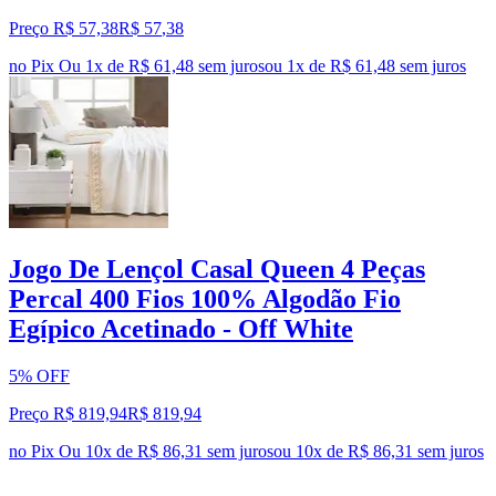
Preço R$ 57,38
R$
57
,
38
no Pix
Ou 1x de R$ 61,48 sem juros
ou
1
x de
R$ 61,48
sem juros
Jogo De Lençol Casal Queen 4 Peças
Percal 400 Fios 100% Algodão Fio
Egípico Acetinado - Off White
5% OFF
Preço R$ 819,94
R$
819
,
94
no Pix
Ou 10x de R$ 86,31 sem juros
ou
10
x de
R$ 86,31
sem juros