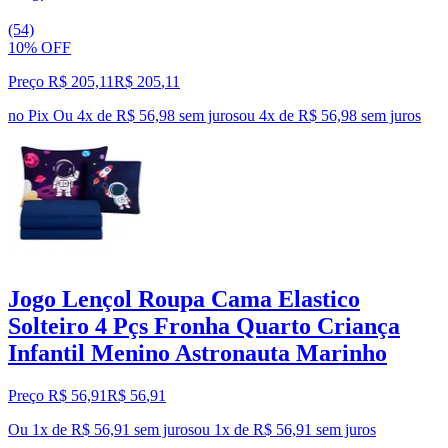
(54)
10% OFF
Preço R$ 205,11
R$
205
,
11
no Pix
Ou 4x de R$ 56,98 sem juros
ou
4
x de
R$ 56,98
sem juros
Jogo Lençol Roupa Cama Elastico
Solteiro 4 Pçs Fronha Quarto Criança
Infantil Menino Astronauta Marinho
Preço R$ 56,91
R$
56
,
91
Ou 1x de R$ 56,91 sem juros
ou
1
x de
R$ 56,91
sem juros