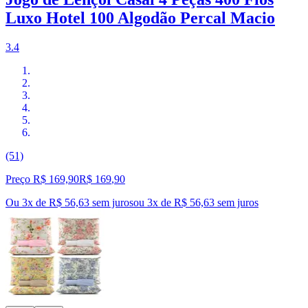
Luxo Hotel 100 Algodão Percal Macio
3.4
(51)
Preço R$ 169,90
R$
169
,
90
Ou 3x de R$ 56,63 sem juros
ou
3
x de
R$ 56,63
sem juros