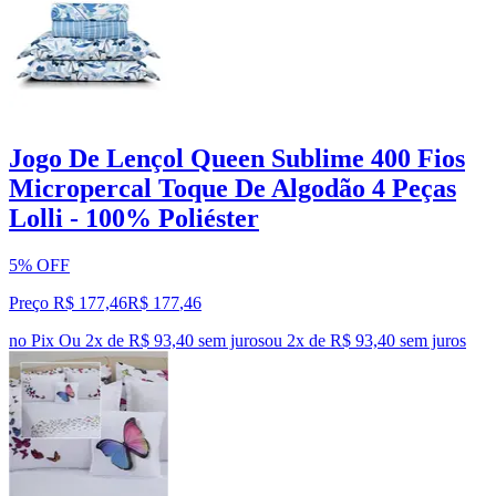
Jogo De Lençol Queen Sublime 400 Fios
Micropercal Toque De Algodão 4 Peças
Lolli - 100% Poliéster
5% OFF
Preço R$ 177,46
R$
177
,
46
no Pix
Ou 2x de R$ 93,40 sem juros
ou
2
x de
R$ 93,40
sem juros