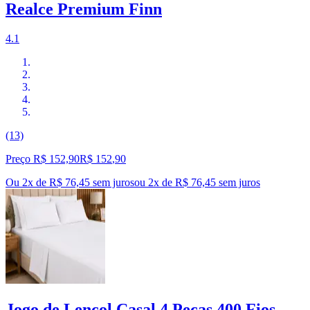
Realce Premium Finn
4.1
(13)
Preço R$ 152,90
R$
152
,
90
Ou 2x de R$ 76,45 sem juros
ou
2
x de
R$ 76,45
sem juros
Jogo de Lençol Casal 4 Peças 400 Fios