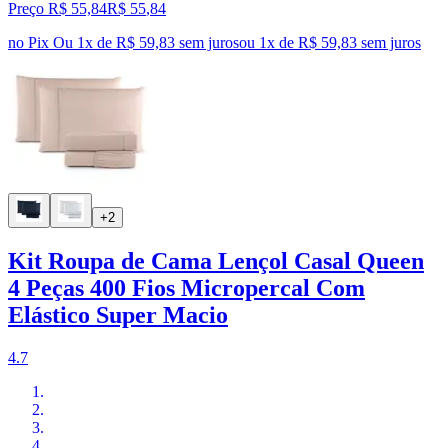
Preço R$ 55,84
R$
55
,
84
no Pix
Ou 1x de R$ 59,83 sem juros
ou
1
x de
R$ 59,83
sem juros
+2
Kit Roupa de Cama Lençol Casal Queen
4 Peças 400 Fios Micropercal Com
Elástico Super Macio
4.7