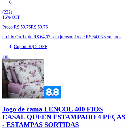
(222)
16% OFF
Preço R$ 59,76
R$
59
,
76
no Pix
Ou 1x de R$ 64,03 sem juros
ou
1
x de
R$ 64,03
sem juros
Cupom R$ 5 OFF
Full
Jogo de cama LENÇOL 400 FIOS
CASAL QUEEN ESTAMPADO 4 PEÇAS
- ESTAMPAS SORTIDAS