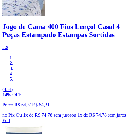
Jogo de Cama 400 Fios Lençol Casal 4
Peças Estampado Estampas Sortidas
2.8
(434)
14% OFF
Preço R$ 64,31
R$
64
,
31
no Pix
Ou 1x de R$ 74,78 sem juros
ou
1
x de
R$ 74,78
sem juros
Full