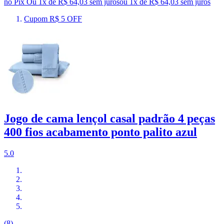
no Pix
Ou 1x de R$ 64,03 sem juros
ou
1
x de
R$ 64,03
sem juros
Cupom R$ 5 OFF
Jogo de cama lençol casal padrão 4 peças
400 fios acabamento ponto palito azul
5.0
(8)