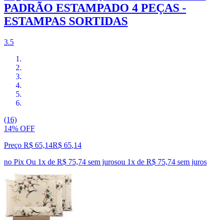
PADRÃO ESTAMPADO 4 PEÇAS -
ESTAMPAS SORTIDAS
3.5
(16)
14% OFF
Preço R$ 65,14
R$
65
,
14
no Pix
Ou 1x de R$ 75,74 sem juros
ou
1
x de
R$ 75,74
sem juros