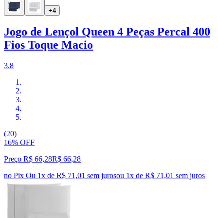
+4
Jogo de Lençol Queen 4 Peças Percal 400
Fios Toque Macio
3.8
(20)
16% OFF
Preço R$ 66,28
R$
66
,
28
no Pix
Ou 1x de R$ 71,01 sem juros
ou
1
x de
R$ 71,01
sem juros