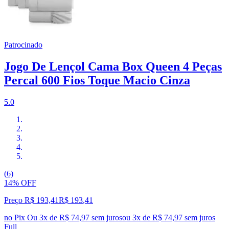
Patrocinado
Jogo De Lençol Cama Box Queen 4 Peças
Percal 600 Fios Toque Macio Cinza
5.0
(6)
14% OFF
Preço R$ 193,41
R$
193
,
41
no Pix
Ou 3x de R$ 74,97 sem juros
ou
3
x de
R$ 74,97
sem juros
Full