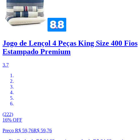
Jogo de Lençol 4 Peças King Size 400 Fios
Estampado Premium
3.7
(222)
16% OFF
Preço R$ 59,76
R$
59
,
76