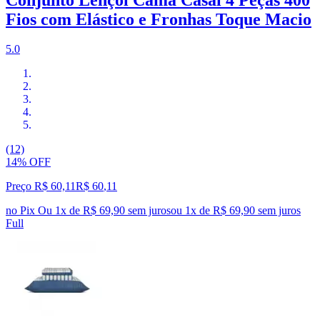
Fios com Elástico e Fronhas Toque Macio
5.0
(12)
14% OFF
Preço R$ 60,11
R$
60
,
11
no Pix
Ou 1x de R$ 69,90 sem juros
ou
1
x de
R$ 69,90
sem juros
Full