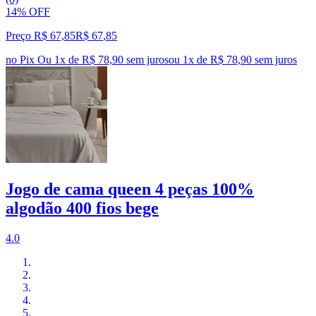
14% OFF
Preço R$ 67,85
R$
67
,
85
no Pix
Ou 1x de R$ 78,90 sem juros
ou
1
x de
R$ 78,90
sem juros
Jogo de cama queen 4 peças 100%
algodão 400 fios bege
4.0