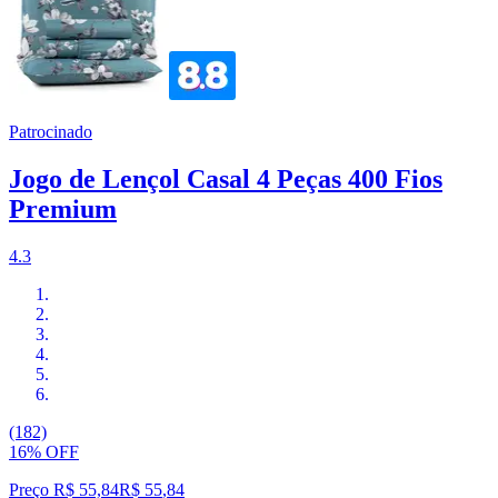
Patrocinado
Jogo de Lençol Casal 4 Peças 400 Fios
Premium
4.3
(182)
16% OFF
Preço R$ 55,84
R$
55
,
84