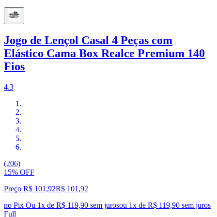
Jogo de Lençol Casal 4 Peças com
Elástico Cama Box Realce Premium 140
Fios
4.3
(206)
15% OFF
Preço R$ 101,92
R$
101
,
92
no Pix
Ou 1x de R$ 119,90 sem juros
ou
1
x de
R$ 119,90
sem juros
Full