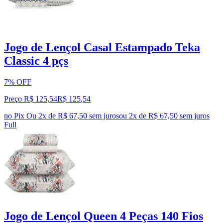
Jogo de Lençol Casal Estampado Teka
Classic 4 pçs
7% OFF
Preço R$ 125,54
R$
125
,
54
no Pix
Ou 2x de R$ 67,50 sem juros
ou
2
x de
R$ 67,50
sem juros
Full
Jogo de Lençol Queen 4 Peças 140 Fios