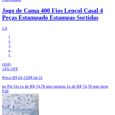
Jogo de Cama 400 Fios Lençol Casal 4
Peças Estampado Estampas Sortidas
2.8
(434)
14% OFF
Preço R$ 64,31
R$
64
,
31
no Pix
Ou 1x de R$ 74,78 sem juros
ou
1
x de
R$ 74,78
sem juros
Full