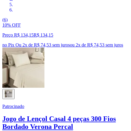
(6)
10% OFF
Preço R$ 134,15
R$
134
,
15
no Pix
Ou 2x de R$ 74,53 sem juros
ou
2
x de
R$ 74,53
sem juros
Patrocinado
Jogo de Lençol Casal 4 peças 300 Fios
Bordado Verona Percal