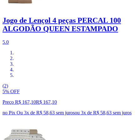
Jogo de Lençol 4 peças PERCAL 100
ALGODÃO QUEEN ESTAMPADO
5.0
(2)
5% OFF
Preço R$ 167,10
R$
167
,
10
no Pix
Ou 3x de R$ 58,63 sem juros
ou
3
x de
R$ 58,63
sem juros