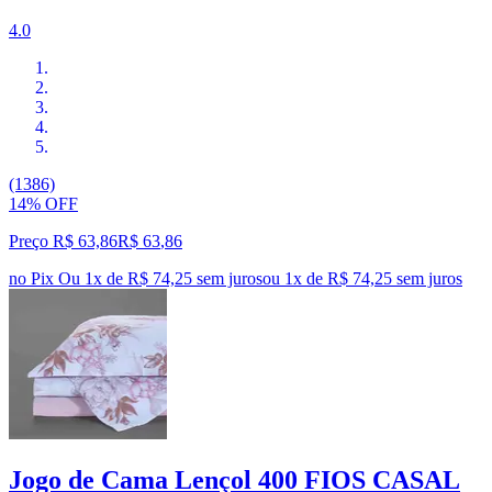
4.0
(1386)
14% OFF
Preço R$ 63,86
R$
63
,
86
no Pix
Ou 1x de R$ 74,25 sem juros
ou
1
x de
R$ 74,25
sem juros
Jogo de Cama Lençol 400 FIOS CASAL