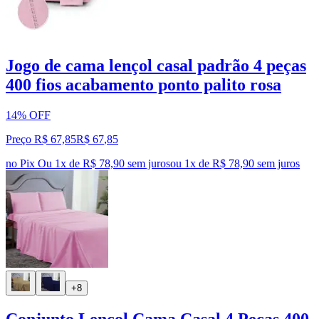
Jogo de cama lençol casal padrão 4 peças
400 fios acabamento ponto palito rosa
14% OFF
Preço R$ 67,85
R$
67
,
85
no Pix
Ou 1x de R$ 78,90 sem juros
ou
1
x de
R$ 78,90
sem juros
+8
Conjunto Lençol Cama Casal 4 Peças 400