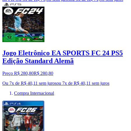
Jogo Eletrônico EA SPORTS FC 24 PS5
Edição Standard Alemã
Preço R$ 280,80
R$
280
,
80
Ou 7x de R$ 40,11 sem juros
ou
7
x de
R$ 40,11
sem juros
Compra Internacional