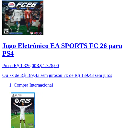
Jogo Eletrônico EA SPORTS FC 26 para
PS4
Preço R$ 1.326,00
R$
1.326
,
00
Ou 7x de R$ 189,43 sem juros
ou
7
x de
R$ 189,43
sem juros
Compra Internacional