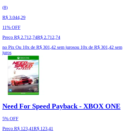
(8)
R$ 3.044,29
11% OFF
Preço R$ 2.712,74
R$
2.712
,
74
no Pix
Ou 10x de R$ 301,42 sem juros
ou
10
x de
R$ 301,42
sem
juros
Need For Speed Payback - XBOX ONE
5% OFF
Preço R$ 123,41
R$
123
,
41