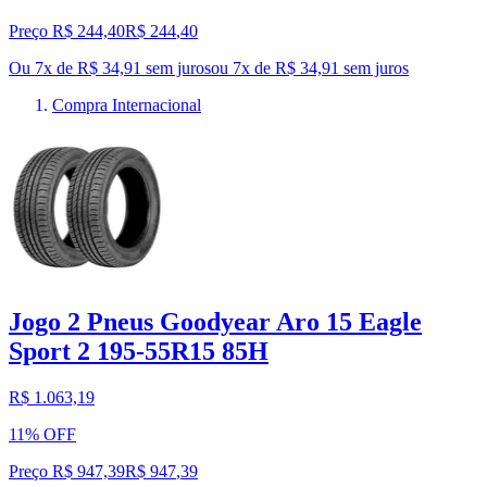
Preço R$ 244,40
R$
244
,
40
Ou 7x de R$ 34,91 sem juros
ou
7
x de
R$ 34,91
sem juros
Compra Internacional
Jogo 2 Pneus Goodyear Aro 15 Eagle
Sport 2 195-55R15 85H
R$ 1.063,19
11% OFF
Preço R$ 947,39
R$
947
,
39