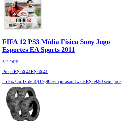
FIFA 12 PS3 Mídia Física Sony Jogo
Esportes EA Sports 2011
5% OFF
Preço R$ 66,41
R$
66
,
41
no Pix
Ou 1x de R$ 69,90 sem juros
ou
1
x de
R$ 69,90
sem juros