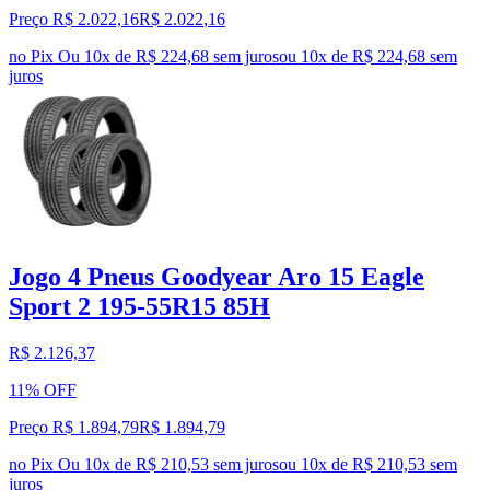
Preço R$ 2.022,16
R$
2.022
,
16
no Pix
Ou 10x de R$ 224,68 sem juros
ou
10
x de
R$ 224,68
sem
juros
Jogo 4 Pneus Goodyear Aro 15 Eagle
Sport 2 195-55R15 85H
R$ 2.126,37
11% OFF
Preço R$ 1.894,79
R$
1.894
,
79
no Pix
Ou 10x de R$ 210,53 sem juros
ou
10
x de
R$ 210,53
sem
juros