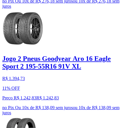
no Pix
Ou 10x de R$ 276,18 sem juros
ou
10
x de
R$ 276,18
sem
juros
Jogo 2 Pneus Goodyear Aro 16 Eagle
Sport 2 195-55R16 91V XL
R$ 1.394,73
11% OFF
Preço R$ 1.242,83
R$
1.242
,
83
no Pix
Ou 10x de R$ 138,09 sem juros
ou
10
x de
R$ 138,09
sem
juros