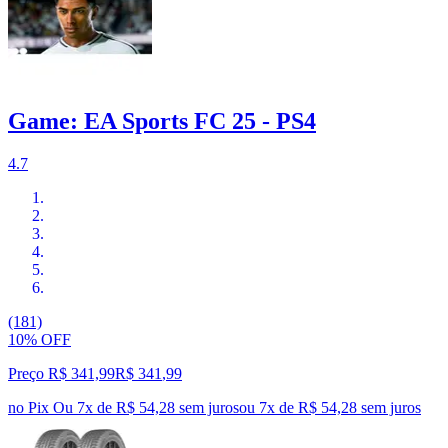
Game: EA Sports FC 25 - PS4
4.7
(181)
10% OFF
Preço R$ 341,99
R$
341
,
99
no Pix
Ou 7x de R$ 54,28 sem juros
ou
7
x de
R$ 54,28
sem juros