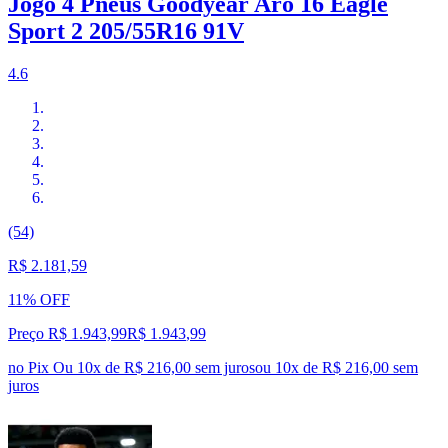
Jogo 4 Pneus Goodyear Aro 16 Eagle
Sport 2 205/55R16 91V
4.6
(54)
R$ 2.181,59
11% OFF
Preço R$ 1.943,99
R$
1.943
,
99
no Pix
Ou 10x de R$ 216,00 sem juros
ou
10
x de
R$ 216,00
sem
juros