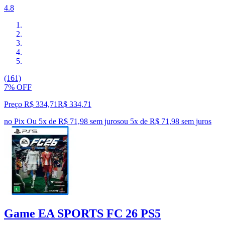
4.8
(161)
7% OFF
Preço R$ 334,71
R$
334
,
71
no Pix
Ou 5x de R$ 71,98 sem juros
ou
5
x de
R$ 71,98
sem juros
Game EA SPORTS FC 26 PS5