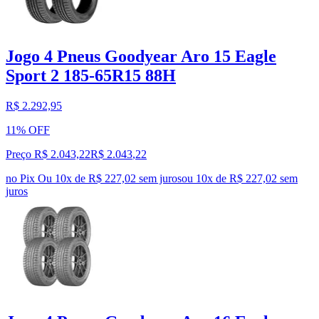
Jogo 4 Pneus Goodyear Aro 15 Eagle
Sport 2 185-65R15 88H
R$ 2.292,95
11% OFF
Preço R$ 2.043,22
R$
2.043
,
22
no Pix
Ou 10x de R$ 227,02 sem juros
ou
10
x de
R$ 227,02
sem
juros