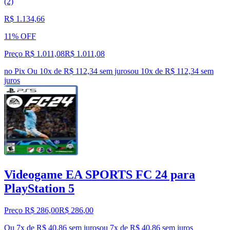
(2)
R$ 1.134,66
11% OFF
Preço R$ 1.011,08
R$
1.011
,
08
no Pix
Ou 10x de R$ 112,34 sem juros
ou
10
x de
R$ 112,34
sem
juros
Videogame EA SPORTS FC 24 para
PlayStation 5
Preço R$ 286,00
R$
286
,
00
Ou 7x de R$ 40,86 sem juros
ou
7
x de
R$ 40,86
sem juros