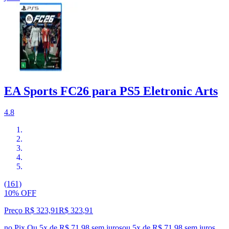
EA Sports FC26 para PS5 Eletronic Arts
4.8
(161)
10% OFF
Preço R$ 323,91
R$
323
,
91
no Pix
Ou 5x de R$ 71,98 sem juros
ou
5
x de
R$ 71,98
sem juros