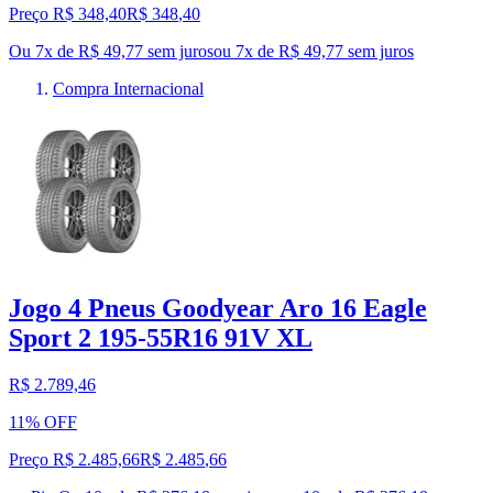
Preço R$ 348,40
R$
348
,
40
Ou 7x de R$ 49,77 sem juros
ou
7
x de
R$ 49,77
sem juros
Compra Internacional
Jogo 4 Pneus Goodyear Aro 16 Eagle
Sport 2 195-55R16 91V XL
R$ 2.789,46
11% OFF
Preço R$ 2.485,66
R$
2.485
,
66