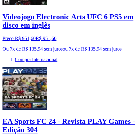
Videojogo Electronic Arts UFC 6 PS5 em
disco em inglês
Preço R$ 951,60
R$
951
,
60
Ou 7x de R$ 135,94 sem juros
ou
7
x de
R$ 135,94
sem juros
Compra Internacional
EA Sports FC 24 - Revista PLAY Games -
Edição 304