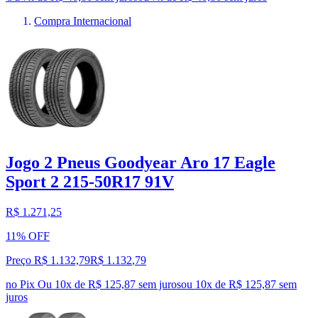
Compra Internacional
Jogo 2 Pneus Goodyear Aro 17 Eagle
Sport 2 215-50R17 91V
R$ 1.271,25
11% OFF
Preço R$ 1.132,79
R$
1.132
,
79
no Pix
Ou 10x de R$ 125,87 sem juros
ou
10
x de
R$ 125,87
sem
juros