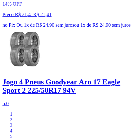
14% OFF
Preço R$ 21,41
R$
21
,
41
no Pix
Ou 1x de R$ 24,90 sem juros
ou
1
x de
R$ 24,90
sem juros
Jogo 4 Pneus Goodyear Aro 17 Eagle
Sport 2 225/50R17 94V
5.0