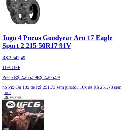
Jogo 4 Pneus Goodyear Aro 17 Eagle
Sport 2 215-50R17 91V
R$ 2.542,49
11% OFF
Preço R$ 2.265,59
R$
2.265
,
59
no Pix
Ou 10x de R$ 251,73 sem juros
ou
10
x de
R$ 251,73
sem
juros