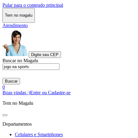
Pular para o conteudo principal
Tem no magalu
Atendimento
Digite seu CEP
Buscar no Magalu
Buscar
0
Boas vindas :)
Entre ou Cadastre-se
Tem no Magalu
Departamentos
Celulares e Smartphones