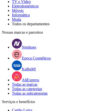
TV e Vídeo
Eletrodomésticos
Móveis
Informática
Moda
Todos os departamentos
Nossas marcas e parceiros
Netshoes
Epoca Cosméticos
KaBuM!
AliExpress
Todas as marcas
Todas as categorias
Todas as subcategorias
Serviços e benefícios
Cartão Luiza