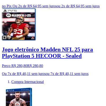
no Pix
Ou 2x de R$ 64,95 sem juros
ou
2
x de
R$ 64,95
sem juros
Jogo eletrônico Madden NFL 25 para
PlayStation 5 HECOOR - Sealed
Preço R$ 280,80
R$
280
,
80
Ou 7x de R$ 40,11 sem juros
ou
7
x de
R$ 40,11
sem juros
Compra Internacional