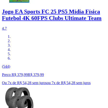
Jogo EA Sports FC 25 PS5 Mídia Física
Futebol 4K 60FPS Clubs Ultimate Team
4.7
(544)
Preço R$ 379,99
R$
379
,
99
Ou 7x de R$ 54,28 sem juros
ou
7
x de
R$ 54,28
sem juros