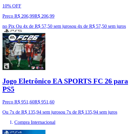
10% OFF
Preço R$ 206,99
R$
206
,
99
no Pix
Ou 4x de R$ 57,50 sem juros
ou
4
x de
R$ 57,50
sem juros
Jogo Eletrônico EA SPORTS FC 26 para
PS5
Preço R$ 951,60
R$
951
,
60
Ou 7x de R$ 135,94 sem juros
ou
7
x de
R$ 135,94
sem juros
Compra Internacional