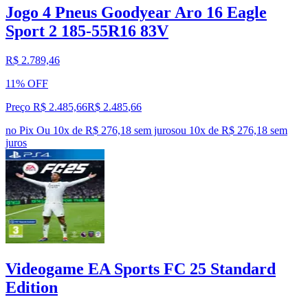
Jogo 4 Pneus Goodyear Aro 16 Eagle
Sport 2 185-55R16 83V
R$ 2.789,46
11% OFF
Preço R$ 2.485,66
R$
2.485
,
66
no Pix
Ou 10x de R$ 276,18 sem juros
ou
10
x de
R$ 276,18
sem
juros
Videogame EA Sports FC 25 Standard
Edition