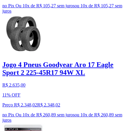
no Pix
Ou 10x de R$ 105,27 sem juros
ou
10
x de
R$ 105,27
sem
juros
Jogo 4 Pneus Goodyear Aro 17 Eagle
Sport 2 225-45R17 94W XL
R$ 2.635,00
11% OFF
Preço R$ 2.348,02
R$
2.348
,
02
no Pix
Ou 10x de R$ 260,89 sem juros
ou
10
x de
R$ 260,89
sem
juros