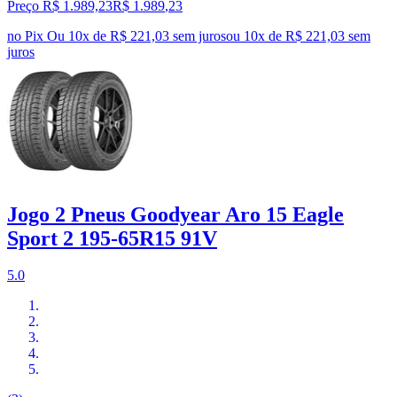
Preço R$ 1.989,23
R$
1.989
,
23
no Pix
Ou 10x de R$ 221,03 sem juros
ou
10
x de
R$ 221,03
sem
juros
Jogo 2 Pneus Goodyear Aro 15 Eagle
Sport 2 195-65R15 91V
5.0