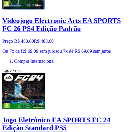
Videojogo Electronic Arts EA SPORTS
FC 26 PS4 Edição Padrão
Preço R$ 483,60
R$
483
,
60
Ou 7x de R$ 69,09 sem juros
ou
7
x de
R$ 69,09
sem juros
Compra Internacional
Jogo Eletrônico EA SPORTS FC 24
Edição Standard PS5