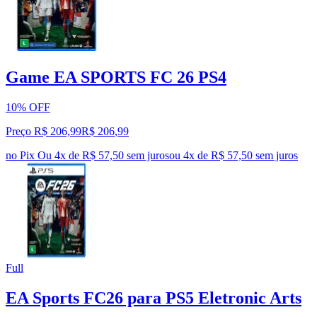
Game EA SPORTS FC 26 PS4
10% OFF
Preço R$ 206,99
R$
206
,
99
no Pix
Ou 4x de R$ 57,50 sem juros
ou
4
x de
R$ 57,50
sem juros
Full
EA Sports FC26 para PS5 Eletronic Arts