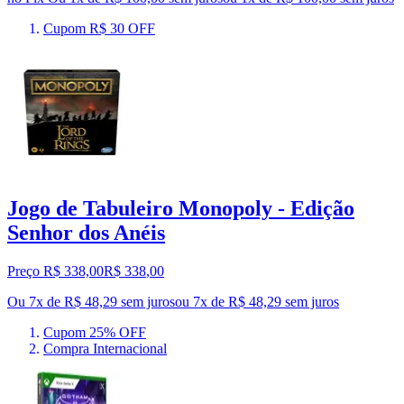
Cupom R$ 30 OFF
Jogo de Tabuleiro Monopoly - Edição
Senhor dos Anéis
Preço R$ 338,00
R$
338
,
00
Ou 7x de R$ 48,29 sem juros
ou
7
x de
R$ 48,29
sem juros
Cupom 25% OFF
Compra Internacional