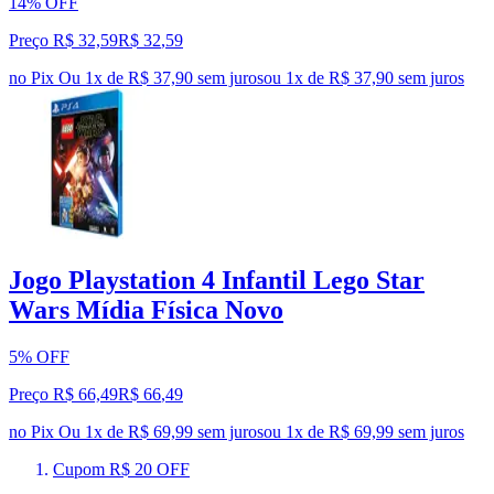
14% OFF
Preço R$ 32,59
R$
32
,
59
no Pix
Ou 1x de R$ 37,90 sem juros
ou
1
x de
R$ 37,90
sem juros
Jogo Playstation 4 Infantil Lego Star
Wars Mídia Física Novo
5% OFF
Preço R$ 66,49
R$
66
,
49
no Pix
Ou 1x de R$ 69,99 sem juros
ou
1
x de
R$ 69,99
sem juros
Cupom R$ 20 OFF