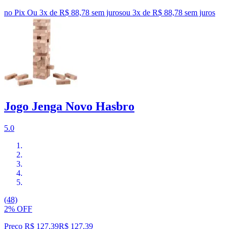
no Pix
Ou 3x de R$ 88,78 sem juros
ou
3
x de
R$ 88,78
sem juros
Jogo Jenga Novo Hasbro
5.0
(48)
2% OFF
Preço R$ 127,39
R$
127
,
39