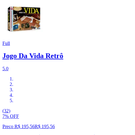
Full
Jogo Da Vida Retrô
5.0
(32)
7% OFF
Preço R$ 195,56
R$
195
,
56