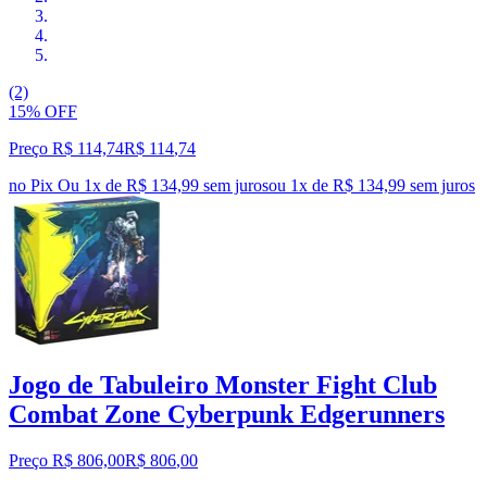
(2)
15% OFF
Preço R$ 114,74
R$
114
,
74
no Pix
Ou 1x de R$ 134,99 sem juros
ou
1
x de
R$ 134,99
sem juros
Jogo de Tabuleiro Monster Fight Club
Combat Zone Cyberpunk Edgerunners
Preço R$ 806,00
R$
806
,
00