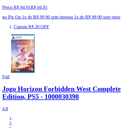
Preço R$ 94,91
R$
94
,
91
no Pix
Ou 1x de R$ 99,90 sem juros
ou
1
x de
R$ 99,90
sem juros
Cupom R$ 20 OFF
Full
Jogo Horizon Forbidden West Complete
Edition, PS5 - 1000030398
4.8