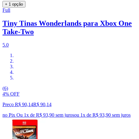
+ 1 opção
Full
Tiny Tinas Wonderlands para Xbox One
Take-Two
5.0
(6)
4% OFF
Preço R$ 90,14
R$
90
,
14
no Pix
Ou 1x de R$ 93,90 sem juros
ou
1
x de
R$ 93,90
sem juros