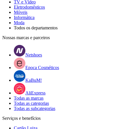
TV e Vídeo
Eletrodomésticos
Móveis
Informática
Moda
Todos os departamentos
Nossas marcas e parceiros
Netshoes
Epoca Cosméticos
KaBuM!
AliExpress
Todas as marcas
Todas as categorias
Todas as subcategorias
Serviços e benefícios
Cartão Luiza