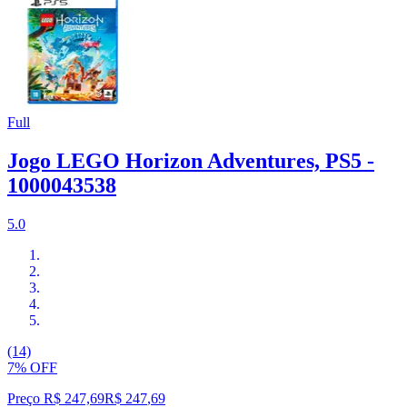
Full
Jogo LEGO Horizon Adventures, PS5 -
1000043538
5.0
(14)
7% OFF
Preço R$ 247,69
R$
247
,
69