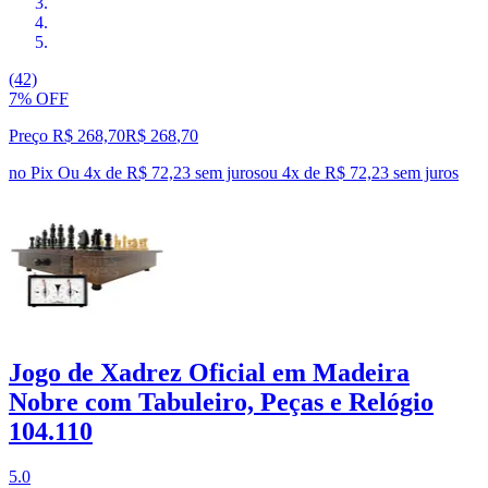
(42)
7% OFF
Preço R$ 268,70
R$
268
,
70
no Pix
Ou 4x de R$ 72,23 sem juros
ou
4
x de
R$ 72,23
sem juros
Jogo de Xadrez Oficial em Madeira
Nobre com Tabuleiro, Peças e Relógio
104.110
5.0