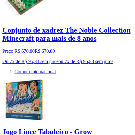
Conjunto de xadrez The Noble Collection
Minecraft para mais de 8 anos
Preço R$ 670,80
R$
670
,
80
Ou 7x de R$ 95,83 sem juros
ou
7
x de
R$ 95,83
sem juros
Compra Internacional
Jogo Lince Tabuleiro - Grow