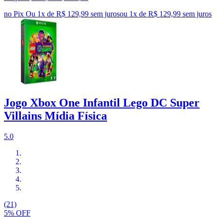
no Pix
Ou 1x de R$ 129,99 sem juros
ou
1
x de
R$ 129,99
sem juros
Jogo Xbox One Infantil Lego DC Super
Villains Mídia Física
5.0
(21)
5% OFF