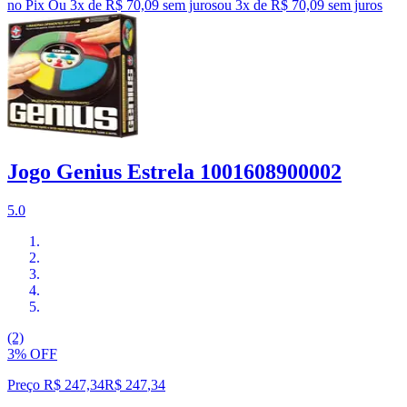
no Pix
Ou 3x de R$ 70,09 sem juros
ou
3
x de
R$ 70,09
sem juros
Jogo Genius Estrela 1001608900002
5.0
(2)
3% OFF
Preço R$ 247,34
R$
247
,
34