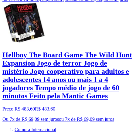
Hellboy The Board Game The Wild Hunt
Expansion Jogo de terror Jogo de
mistério Jogo cooperativo para adultos e
adolescentes 14 anos ou mais 1 a 4
jogadores Tempo médio de jogo de 60
minutos Feito pela Mantic Games
Preço R$ 483,60
R$
483
,
60
Ou 7x de R$ 69,09 sem juros
ou
7
x de
R$ 69,09
sem juros
Compra Internacional