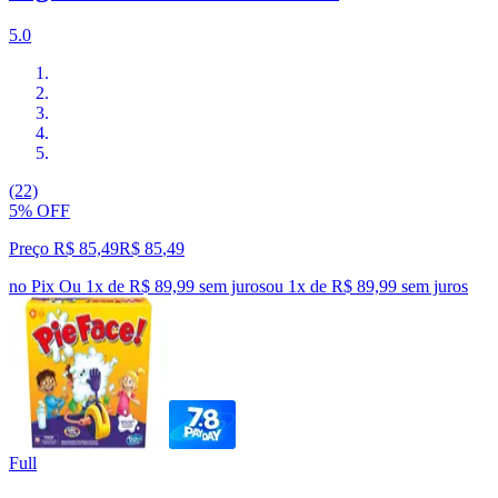
5.0
(22)
5% OFF
Preço R$ 85,49
R$
85
,
49
no Pix
Ou 1x de R$ 89,99 sem juros
ou
1
x de
R$ 89,99
sem juros
Full