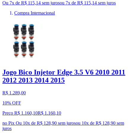
Ou 7x de R$ 115,14 sem juros
ou
7
x de
R$ 115,14
sem juros
Compra Internacional
Jogo Bico Injetor Edge 3.5 V6 2010 2011
2012 2013 2014 2015
R$ 1.289,00
10% OFF
Preço R$ 1.160,10
R$
1.160
,
10
no Pix
Ou 10x de R$ 128,90 sem juros
ou
10
x de
R$ 128,90
sem
juros