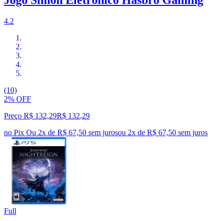
Jogo Simon Eletrônico Hasbro Gaming
4.2
(10)
2% OFF
Preço R$ 132,29
R$
132
,
29
no Pix
Ou 2x de R$ 67,50 sem juros
ou
2
x de
R$ 67,50
sem juros
Full