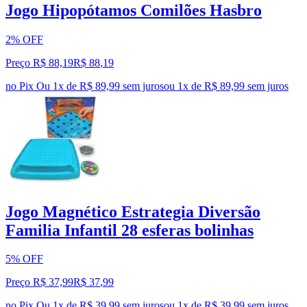
Jogo Hipopótamos Comilões Hasbro
2% OFF
Preço R$ 88,19
R$
88
,
19
no Pix
Ou 1x de R$ 89,99 sem juros
ou
1
x de
R$ 89,99
sem juros
Jogo Magnético Estrategia Diversão
Familia Infantil 28 esferas bolinhas
5% OFF
Preço R$ 37,99
R$
37
,
99
no Pix
Ou 1x de R$ 39,99 sem juros
ou
1
x de
R$ 39,99
sem juros