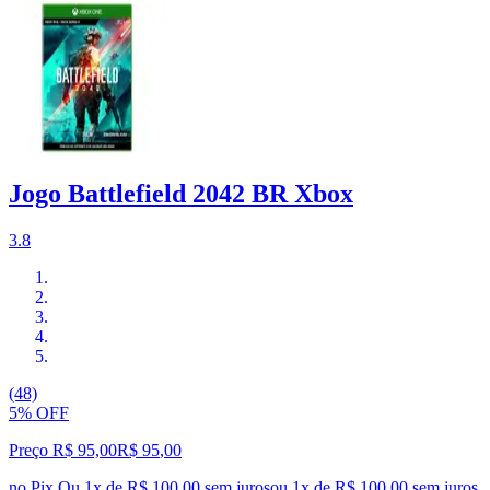
Jogo Battlefield 2042 BR Xbox
3.8
(48)
5% OFF
Preço R$ 95,00
R$
95
,
00
no Pix
Ou 1x de R$ 100,00 sem juros
ou
1
x de
R$ 100,00
sem juros