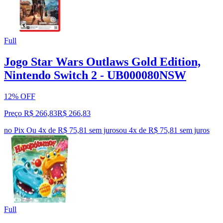
Full
Jogo Star Wars Outlaws Gold Edition,
Nintendo Switch 2 - UB000080NSW
12% OFF
Preço R$ 266,83
R$
266
,
83
no Pix
Ou 4x de R$ 75,81 sem juros
ou
4
x de
R$ 75,81
sem juros
Full