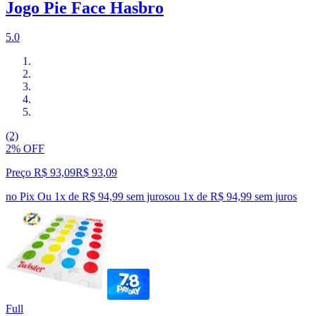
Jogo Pie Face Hasbro
5.0
(2)
2% OFF
Preço R$ 93,09
R$
93
,
09
no Pix
Ou 1x de R$ 94,99 sem juros
ou
1
x de
R$ 94,99
sem juros
Full