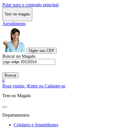
Pular para o conteudo principal
Tem no magalu
Atendimento
Digite seu CEP
Buscar no Magalu
Buscar
0
Boas vindas :)
Entre ou Cadastre-se
Tem no Magalu
Departamentos
Celulares e Smartphones