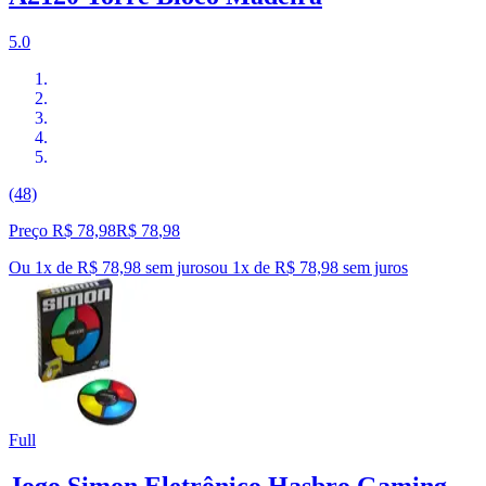
5.0
(48)
Preço R$ 78,98
R$
78
,
98
Ou 1x de R$ 78,98 sem juros
ou
1
x de
R$ 78,98
sem juros
Full