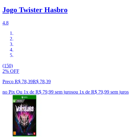
Jogo Twister Hasbro
4.8
(150)
2% OFF
Preço R$ 78,39
R$
78
,
39
no Pix
Ou 1x de R$ 79,99 sem juros
ou
1
x de
R$ 79,99
sem juros