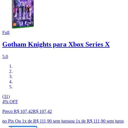
Full
Gotham Knights para Xbox Series X
5.0
(31)
4% OFF
Preço R$ 107,42
R$
107
,
42
no Pix
Ou 1x de R$ 111,90 sem juros
ou
1
x de
R$ 111,90
sem juros