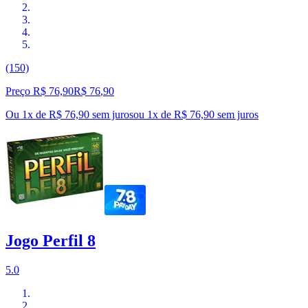
(150)
Preço R$ 76,90
R$
76
,
90
Ou 1x de R$ 76,90 sem juros
ou
1
x de
R$ 76,90
sem juros
Jogo Perfil 8
5.0