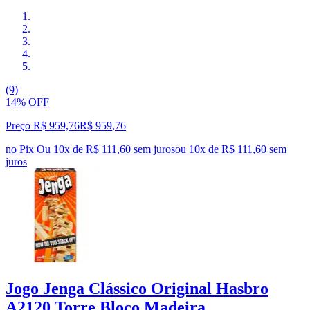
(9)
14% OFF
Preço R$ 959,76
R$
959
,
76
no Pix
Ou 10x de R$ 111,60 sem juros
ou
10
x de
R$ 111,60
sem
juros
Jogo Jenga Clássico Original Hasbro
A2120 Torre Bloco Madeira