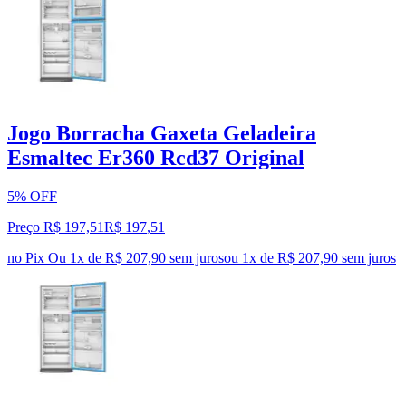
Jogo Borracha Gaxeta Geladeira
Esmaltec Er360 Rcd37 Original
5% OFF
Preço R$ 197,51
R$
197
,
51
no Pix
Ou 1x de R$ 207,90 sem juros
ou
1
x de
R$ 207,90
sem juros