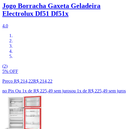
Jogo Borracha Gaxeta Geladeira
Electrolux Df51 Df51x
4.0
(2)
5% OFF
Preço R$ 214,22
R$
214
,
22
no Pix
Ou 1x de R$ 225,49 sem juros
ou
1
x de
R$ 225,49
sem juros