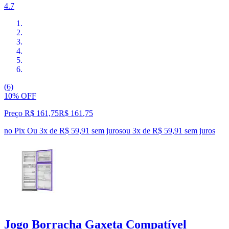
4.7
(6)
10% OFF
Preço R$ 161,75
R$
161
,
75
no Pix
Ou 3x de R$ 59,91 sem juros
ou
3
x de
R$ 59,91
sem juros
Jogo Borracha Gaxeta Compatível