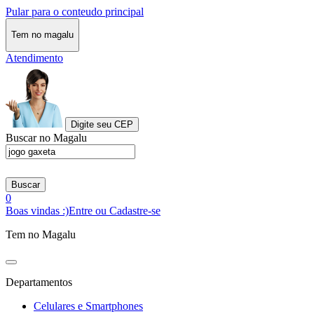
Pular para o conteudo principal
Tem no magalu
Atendimento
Digite seu CEP
Buscar no Magalu
Buscar
0
Boas vindas :)
Entre ou Cadastre-se
Tem no Magalu
Departamentos
Celulares e Smartphones