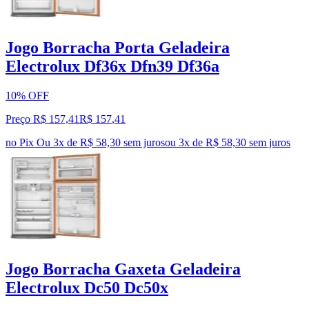
Jogo Borracha Porta Geladeira
Electrolux Df36x Dfn39 Df36a
10% OFF
Preço R$ 157,41
R$
157
,
41
no Pix
Ou 3x de R$ 58,30 sem juros
ou
3
x de
R$ 58,30
sem juros
Jogo Borracha Gaxeta Geladeira
Electrolux Dc50 Dc50x