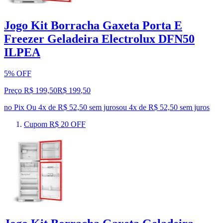
Jogo Kit Borracha Gaxeta Porta E
Freezer Geladeira Electrolux DFN50
ILPEA
5% OFF
Preço R$ 199,50
R$
199
,
50
no Pix
Ou 4x de R$ 52,50 sem juros
ou
4
x de
R$ 52,50
sem juros
Cupom R$ 20 OFF