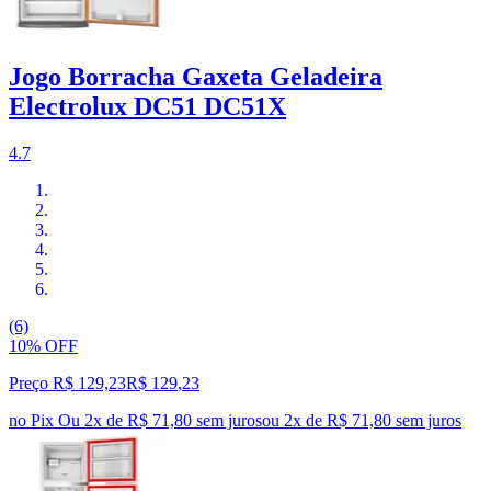
Jogo Borracha Gaxeta Geladeira
Electrolux DC51 DC51X
4.7
(6)
10% OFF
Preço R$ 129,23
R$
129
,
23
no Pix
Ou 2x de R$ 71,80 sem juros
ou
2
x de
R$ 71,80
sem juros