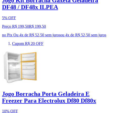
Jogo Kit Borracha Gaxeta Geladeira
DF48 / DF48x ILPEA
5% OFF
Preço R$ 199,50
R$
199
,
50
no Pix
Ou 4x de R$ 52,50 sem juros
ou
4
x de
R$ 52,50
sem juros
Cupom R$ 20 OFF
Jogo Borracha Porta Geladeira E
Freezer Para Electrolux Df80 Df80x
10% OFF