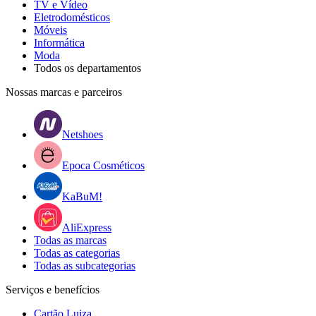
TV e Vídeo
Eletrodomésticos
Móveis
Informática
Moda
Todos os departamentos
Nossas marcas e parceiros
Netshoes
Epoca Cosméticos
KaBuM!
AliExpress
Todas as marcas
Todas as categorias
Todas as subcategorias
Serviços e benefícios
Cartão Luiza