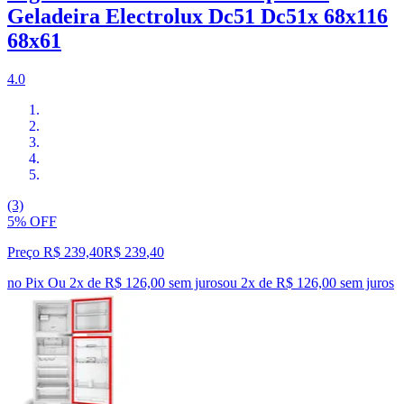
Geladeira Electrolux Dc51 Dc51x 68x116
68x61
4.0
(3)
5% OFF
Preço R$ 239,40
R$
239
,
40
no Pix
Ou 2x de R$ 126,00 sem juros
ou
2
x de
R$ 126,00
sem juros