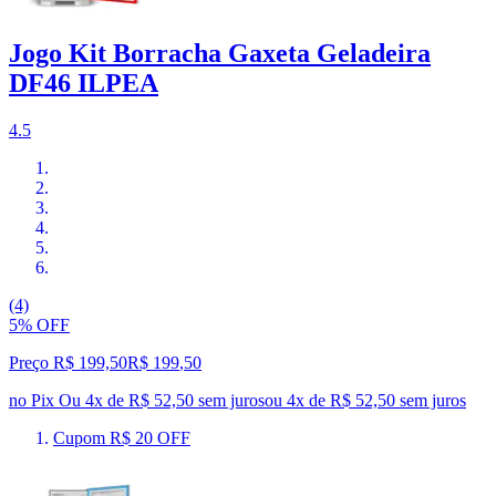
Jogo Kit Borracha Gaxeta Geladeira
DF46 ILPEA
4.5
(4)
5% OFF
Preço R$ 199,50
R$
199
,
50
no Pix
Ou 4x de R$ 52,50 sem juros
ou
4
x de
R$ 52,50
sem juros
Cupom R$ 20 OFF