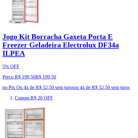
Jogo Kit Borracha Gaxeta Porta E
Freezer Geladeira Electrolux DF34a
ILPEA
5% OFF
Preço R$ 199,50
R$
199
,
50
no Pix
Ou 4x de R$ 52,50 sem juros
ou
4
x de
R$ 52,50
sem juros
Cupom R$ 20 OFF