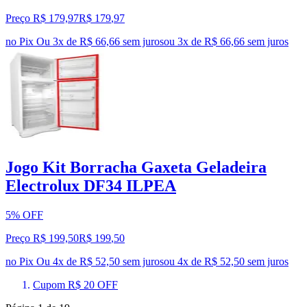
Preço R$ 179,97
R$
179
,
97
no Pix
Ou 3x de R$ 66,66 sem juros
ou
3
x de
R$ 66,66
sem juros
Jogo Kit Borracha Gaxeta Geladeira
Electrolux DF34 ILPEA
5% OFF
Preço R$ 199,50
R$
199
,
50
no Pix
Ou 4x de R$ 52,50 sem juros
ou
4
x de
R$ 52,50
sem juros
Cupom R$ 20 OFF