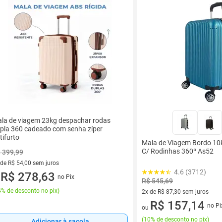
la de viagem 23kg despachar rodas
pla 360 cadeado com senha zíper
tifurto
Mala de Viagem Bordo 10
C/ Rodinhas 360º As52
 399,99
 de R$ 54,00 sem juros
4.6 (3712)
ez de R$ 54,00 sem juros
R$ 278,63
no Pix
u
R$ 545,69
% de desconto no pix
)
2x de R$ 87,30 sem juros
2 vez de R$ 87,30 sem juros
R$ 157,14
no Pi
ou
(
10% de desconto no pix
)
Adicionar à sacola