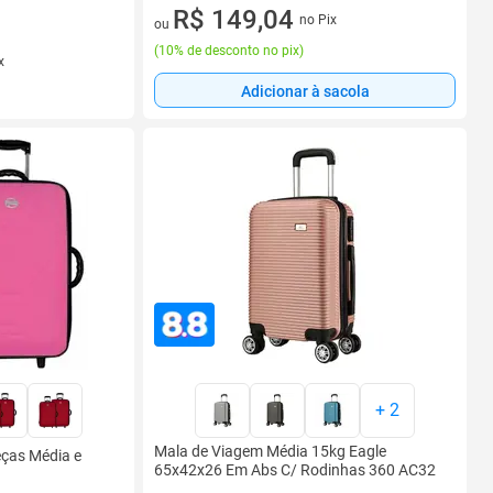
2 vez de R$ 82,80 sem juros
R$ 149,04
no Pix
ou
(
10% de desconto no pix
)
x
Adicionar à sacola
+
2
Mala de Viagem Média 15kg Eagle
ças Média e
65x42x26 Em Abs C/ Rodinhas 360 AC32