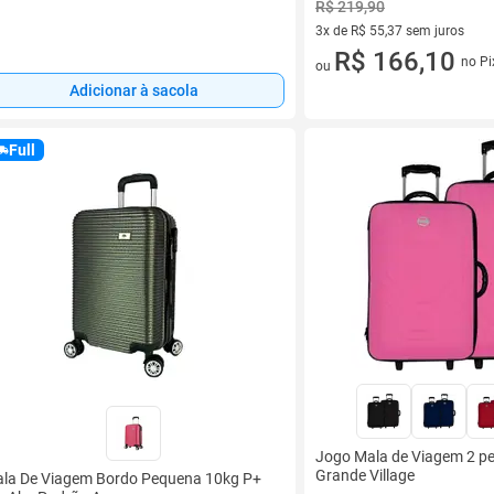
R$ 219,90
3x de R$ 55,37 sem juros
3 vez de R$ 55,37 sem juros
R$ 166,10
no Pi
ou
Adicionar à sacola
Full
Jogo Mala de Viagem 2 pe
Grande Village
la De Viagem Bordo Pequena 10kg P+