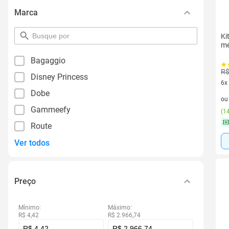
Marca
pesquisar
Ki
por
mé
filtro
Bagaggio
R$
Disney Princess
6x
Dobe
6 v
o
Gammeefy
(
14
Route
Ver todos
Preço
Mínimo:
Máximo:
R$ 4,42
R$ 2.966,74