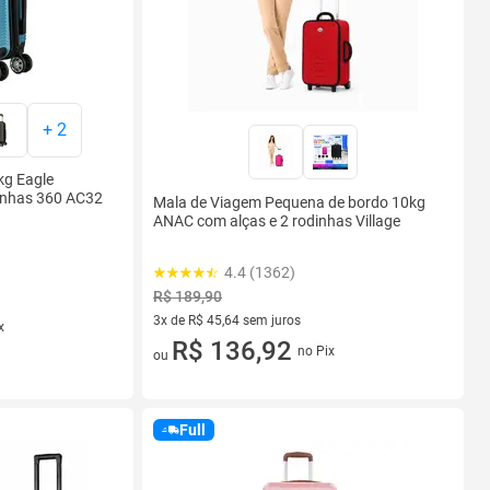
+
2
kg Eagle
inhas 360 AC32
Mala de Viagem Pequena de bordo 10kg
ANAC com alças e 2 rodinhas Village
4.4 (1362)
R$ 189,90
3x de R$ 45,64 sem juros
x
3 vez de R$ 45,64 sem juros
R$ 136,92
no Pix
ou
Full