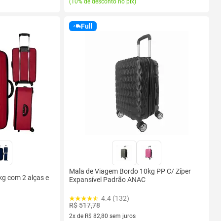
(
10% de desconto no pix
)
Full
Mala de Viagem Bordo 10kg PP C/ Zíper
g com 2 alças e
Expansível Padrão ANAC
4.4 (132)
R$ 517,78
2x de R$ 82,80 sem juros