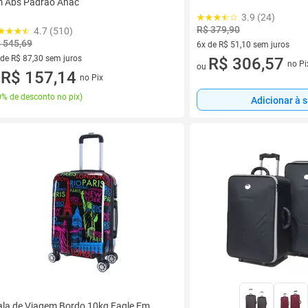
 Abs Padrão Anac
3.9 (24)
R$ 379,90
4.7 (510)
 545,69
6x de R$ 51,10 sem juros
 de R$ 87,30 sem juros
6 vez de R$ 51,10 sem juros
R$ 306,57
no Pi
ou
ez de R$ 87,30 sem juros
R$ 157,14
no Pix
u
% de desconto no pix
)
Adicionar à 
la de Viagem Bordo 10kg Eagle Em