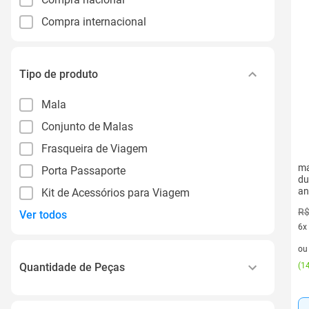
Compra internacional
Tipo de produto
Mala
Conjunto de Malas
Frasqueira de Viagem
ma
Porta Passaporte
du
an
Kit de Acessórios para Viagem
R$
Ver todos
6x
6 v
o
Quantidade de Peças
(
14
2 Peças