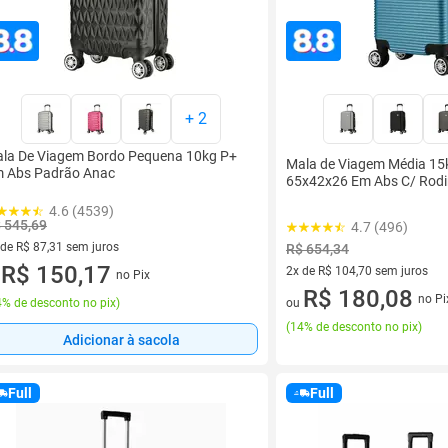
+
2
la De Viagem Bordo Pequena 10kg P+
Mala de Viagem Média 15
 Abs Padrão Anac
65x42x26 Em Abs C/ Rod
4.6 (4539)
 545,69
4.7 (496)
 de R$ 87,31 sem juros
R$ 654,34
ez de R$ 87,31 sem juros
R$ 150,17
2x de R$ 104,70 sem juros
no Pix
u
2 vez de R$ 104,70 sem juros
R$ 180,08
no Pi
% de desconto no pix
)
ou
(
14% de desconto no pix
)
Adicionar à sacola
Full
Full