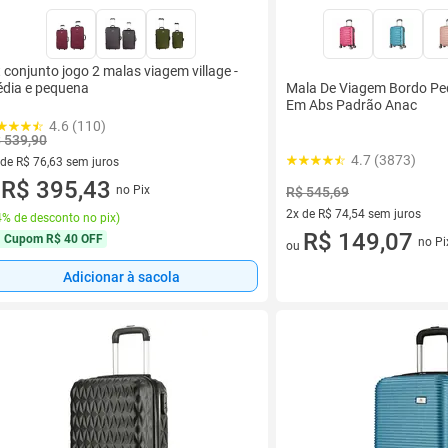
t conjunto jogo 2 malas viagem village -
dia e pequena
Mala De Viagem Bordo Pe
Em Abs Padrão Anac
4.6 (110)
 539,90
4.7 (3873)
 de R$ 76,63 sem juros
ez de R$ 76,63 sem juros
R$ 395,43
no Pix
R$ 545,69
u
2x de R$ 74,54 sem juros
% de desconto no pix
)
2 vez de R$ 74,54 sem juros
R$ 149,07
Cupom
R$ 40 OFF
no Pi
ou
Adicionar à sacola