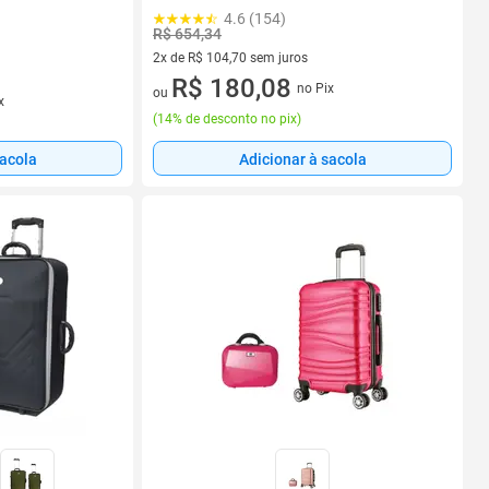
4.6 (154)
R$ 654,34
2x de R$ 104,70 sem juros
2 vez de R$ 104,70 sem juros
R$ 180,08
no Pix
ou
x
(
14% de desconto no pix
)
sacola
Adicionar à sacola