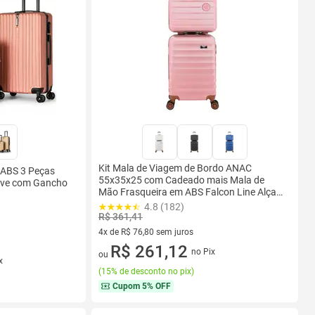
Kit Mala de Viagem de Bordo ANAC
 ABS 3 Peças
55x35x25 com Cadeado mais Mala de
eve com Gancho
Mão Frasqueira em ABS Falcon Line Alças
e 4 Rodinhas Giratórias de 360 Reforçadas
4.8 (182)
R$ 361,41
4x de R$ 76,80 sem juros
4 vez de R$ 76,80 sem juros
R$ 261,12
no Pix
ou
x
(
15% de desconto no pix
)
Cupom
5% OFF