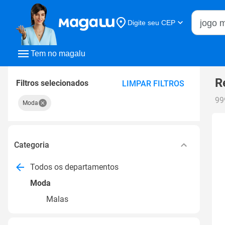
Buscar n
Digite seu CEP
Buscar
Tem no magalu
R
Filtros selecionados
LIMPAR FILTROS
99
Moda
Categoria
Todos os departamentos
Moda
Malas