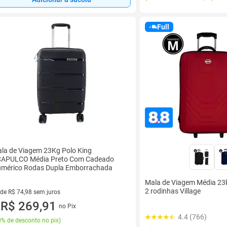
Full
la de Viagem 23Kg Polo King
APULCO Média Preto Com Cadeado
mérico Rodas Dupla Emborrachada
Mala de Viagem Média 23k
2 rodinhas Village
 de R$ 74,98 sem juros
ez de R$ 74,98 sem juros
R$ 269,91
no Pix
u
4.4 (766)
% de desconto no pix
)