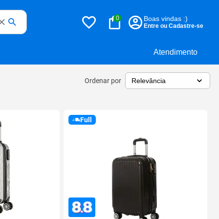
0
Boas vindas :)
Entre ou Cadastre-se
Atendimento
Ordenar por
Full