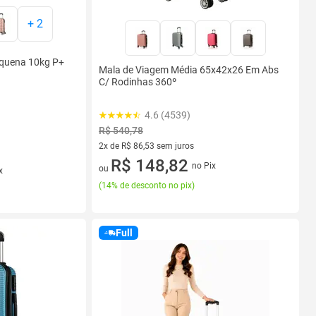
+
2
quena 10kg P+
Mala de Viagem Média 65x42x26 Em Abs
C/ Rodinhas 360º
4.6 (4539)
R$ 540,78
2x de R$ 86,53 sem juros
2 vez de R$ 86,53 sem juros
R$ 148,82
no Pix
ou
x
(
14% de desconto no pix
)
Full