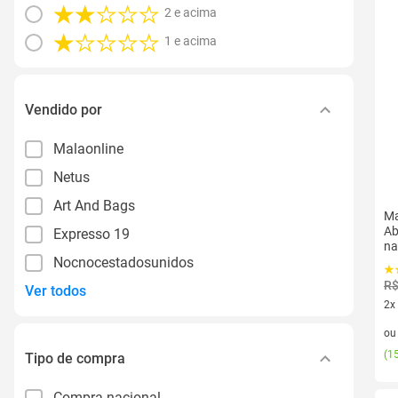
2 e acima
1 e acima
Vendido por
Malaonline
Netus
Art And Bags
Ma
Ab
Expresso 19
na
Nocnocestadosunidos
R$
Ver todos
2x
2 v
o
(
15
Tipo de compra
Compra nacional