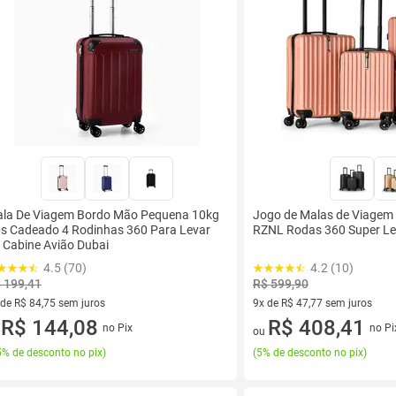
la De Viagem Bordo Mão Pequena 10kg
Jogo de Malas de Viagem
s Cadeado 4 Rodinhas 360 Para Levar
RZNL Rodas 360 Super L
 Cabine Avião Dubai
4.5 (70)
4.2 (10)
 199,41
R$ 599,90
 de R$ 84,75 sem juros
9x de R$ 47,77 sem juros
ez de R$ 84,75 sem juros
R$ 144,08
9 vez de R$ 47,77 sem juros
R$ 408,41
no Pix
no Pi
u
ou
% de desconto no pix
)
(
5% de desconto no pix
)