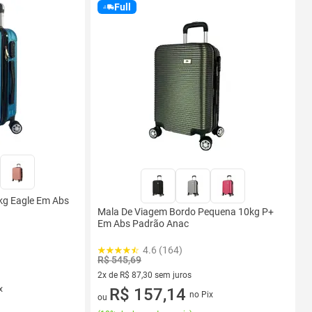
Full
kg Eagle Em Abs
Mala De Viagem Bordo Pequena 10kg P+
Em Abs Padrão Anac
4.6 (164)
R$ 545,69
2x de R$ 87,30 sem juros
x
2 vez de R$ 87,30 sem juros
R$ 157,14
no Pix
ou