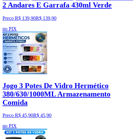
2 Andares E Garrafa 430ml Verde
Preço R$ 139,90
R$
139
,
90
no PIX
Jogo 3 Potes De Vidro Hermético
380/630/1000ML Armazenamento
Comida
Preço R$ 45,90
R$
45
,
90
no PIX