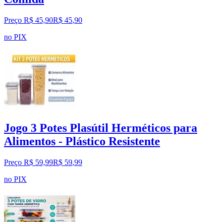
Preço R$ 45,90
R$
45
,
90
no PIX
Jogo 3 Potes Plasútil Herméticos para
Alimentos - Plástico Resistente
Preço R$ 59,99
R$
59
,
99
no PIX