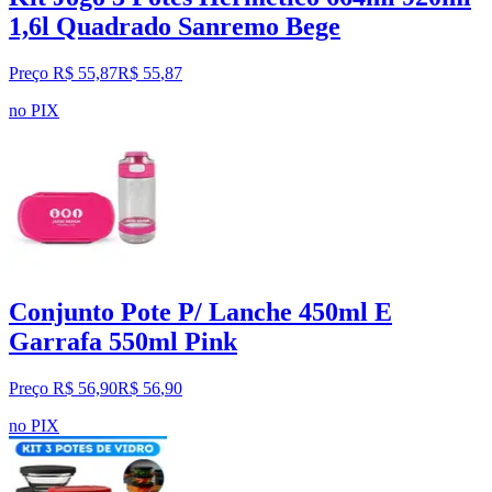
1,6l Quadrado Sanremo Bege
Preço R$ 55,87
R$
55
,
87
no PIX
Conjunto Pote P/ Lanche 450ml E
Garrafa 550ml Pink
Preço R$ 56,90
R$
56
,
90
no PIX