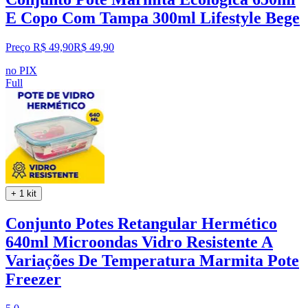
E Copo Com Tampa 300ml Lifestyle Bege
Preço R$ 49,90
R$
49
,
90
no PIX
Full
+ 1 kit
Conjunto Potes Retangular Hermético
640ml Microondas Vidro Resistente A
Variações De Temperatura Marmita Pote
Freezer