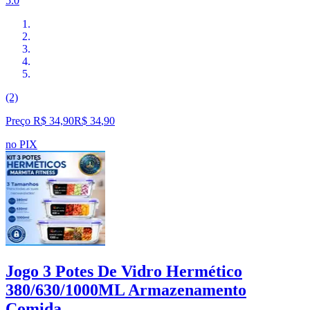
5.0
(2)
Preço R$ 34,90
R$
34
,
90
no PIX
Jogo 3 Potes De Vidro Hermético
380/630/1000ML Armazenamento
Comida