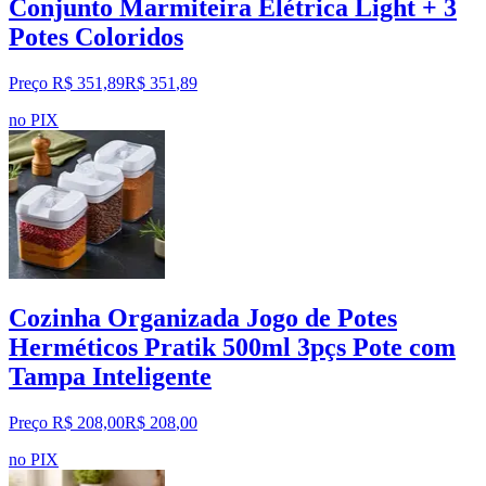
Conjunto Marmiteira Elétrica Light + 3
Potes Coloridos
Preço R$ 351,89
R$
351
,
89
no PIX
Cozinha Organizada Jogo de Potes
Herméticos Pratik 500ml 3pçs Pote com
Tampa Inteligente
Preço R$ 208,00
R$
208
,
00
no PIX