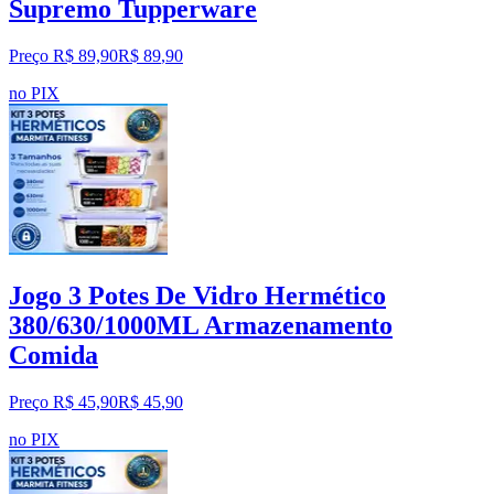
Supremo Tupperware
Preço R$ 89,90
R$
89
,
90
no PIX
Jogo 3 Potes De Vidro Hermético
380/630/1000ML Armazenamento
Comida
Preço R$ 45,90
R$
45
,
90
no PIX