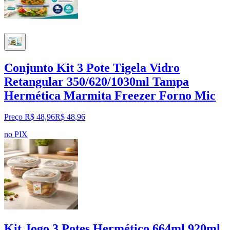
Conjunto Kit 3 Pote Tigela Vidro
Retangular 350/620/1030ml Tampa
Hermética Marmita Freezer Forno Mic
Preço R$ 48,96
R$
48
,
96
no PIX
Kit Jogo 3 Potes Hermético 664ml 920ml