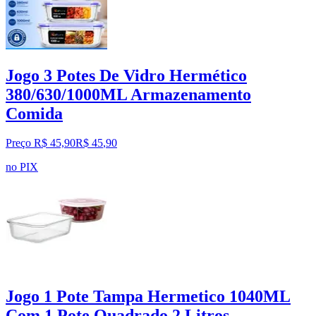
Jogo 3 Potes De Vidro Hermético
380/630/1000ML Armazenamento
Comida
Preço R$ 45,90
R$
45
,
90
no PIX
Jogo 1 Pote Tampa Hermetico 1040ML
Com 1 Pote Quadrado 2 Litros