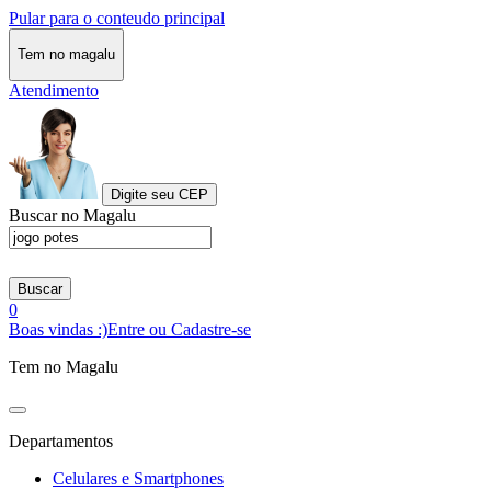
Pular para o conteudo principal
Tem no magalu
Atendimento
Digite seu CEP
Buscar no Magalu
Buscar
0
Boas vindas :)
Entre ou Cadastre-se
Tem no Magalu
Departamentos
Celulares e Smartphones