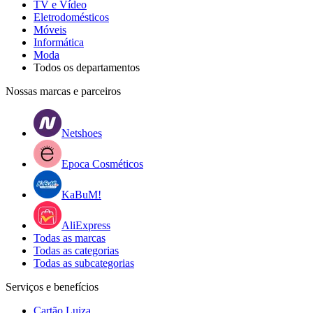
TV e Vídeo
Eletrodomésticos
Móveis
Informática
Moda
Todos os departamentos
Nossas marcas e parceiros
Netshoes
Epoca Cosméticos
KaBuM!
AliExpress
Todas as marcas
Todas as categorias
Todas as subcategorias
Serviços e benefícios
Cartão Luiza