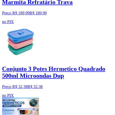
Marmita Refratário Trava
Preço R$ 189,99
R$
189
,
99
no PIX
Conjunto 3 Potes Hermetico Quadrado
500ml Microondas Dup
Preço R$ 32,38
R$
32
,
38
no PIX