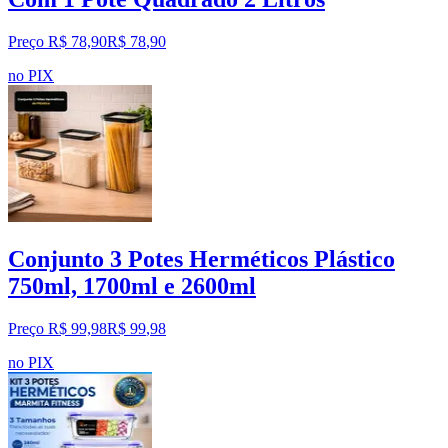
Preço R$ 78,90
R$
78
,
90
no PIX
Conjunto 3 Potes Herméticos Plástico
750ml, 1700ml e 2600ml
Preço R$ 99,98
R$
99
,
98
no PIX