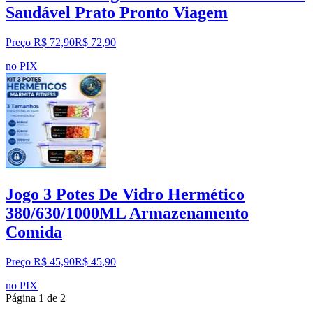
Saudável Prato Pronto Viagem
Preço R$ 72,90
R$
72
,
90
no PIX
Jogo 3 Potes De Vidro Hermético
380/630/1000ML Armazenamento
Comida
Preço R$ 45,90
R$
45
,
90
no PIX
Página
1
de
2