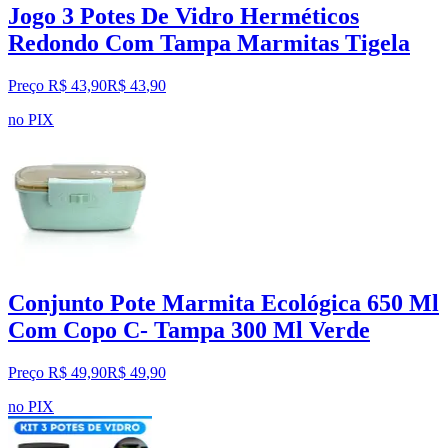
Jogo 3 Potes De Vidro Herméticos
Redondo Com Tampa Marmitas Tigela
Preço R$ 43,90
R$
43
,
90
no PIX
Conjunto Pote Marmita Ecológica 650 Ml
Com Copo C- Tampa 300 Ml Verde
Preço R$ 49,90
R$
49
,
90
no PIX