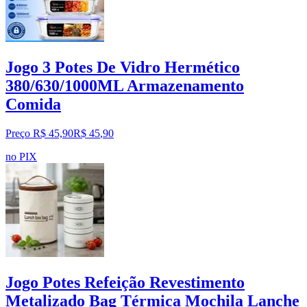
Jogo 3 Potes De Vidro Hermético
380/630/1000ML Armazenamento
Comida
Preço R$ 45,90
R$
45
,
90
no PIX
Jogo Potes Refeição Revestimento
Metalizado Bag Térmica Mochila Lanche