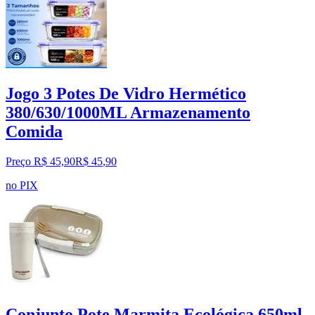
Jogo 3 Potes De Vidro Hermético
380/630/1000ML Armazenamento
Comida
Preço R$ 45,90
R$
45
,
90
no PIX
Conjunto Pote Marmita Ecológica 650ml