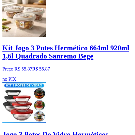
Kit Jogo 3 Potes Hermético 664ml 920ml
1,6l Quadrado Sanremo Bege
Preço R$ 55,87
R$
55
,
87
no PIX
Jogo 3 Potes De Vidro Herméticos