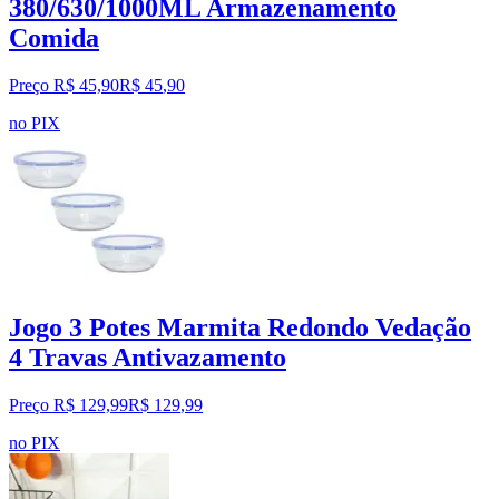
380/630/1000ML Armazenamento
Comida
Preço R$ 45,90
R$
45
,
90
no PIX
Jogo 3 Potes Marmita Redondo Vedação
4 Travas Antivazamento
Preço R$ 129,99
R$
129
,
99
no PIX