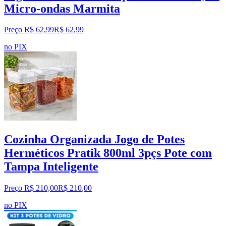
Micro-ondas Marmita
Preço R$ 62,99
R$
62
,
99
no PIX
Cozinha Organizada Jogo de Potes
Herméticos Pratik 800ml 3pçs Pote com
Tampa Inteligente
Preço R$ 210,00
R$
210
,
00
no PIX