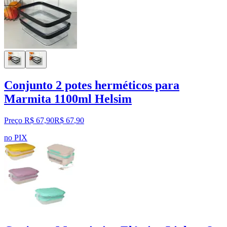
Conjunto 2 potes herméticos para
Marmita 1100ml Helsim
Preço R$ 67,90
R$
67
,
90
no PIX