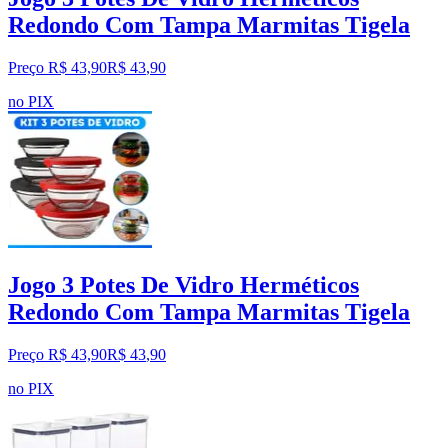
Redondo Com Tampa Marmitas Tigela
Preço R$ 43,90
R$
43
,
90
no PIX
Jogo 3 Potes De Vidro Herméticos
Redondo Com Tampa Marmitas Tigela
Preço R$ 43,90
R$
43
,
90
no PIX