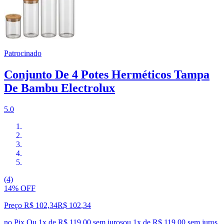
Patrocinado
Conjunto De 4 Potes Herméticos Tampa
De Bambu Electrolux
5.0
(4)
14% OFF
Preço R$ 102,34
R$
102
,
34
no Pix
Ou 1x de R$ 119,00 sem juros
ou
1
x de
R$ 119,00
sem juros