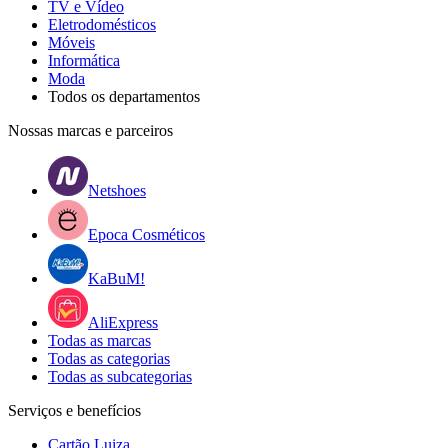
TV e Vídeo
Eletrodomésticos
Móveis
Informática
Moda
Todos os departamentos
Nossas marcas e parceiros
Netshoes
Epoca Cosméticos
KaBuM!
AliExpress
Todas as marcas
Todas as categorias
Todas as subcategorias
Serviços e benefícios
Cartão Luiza