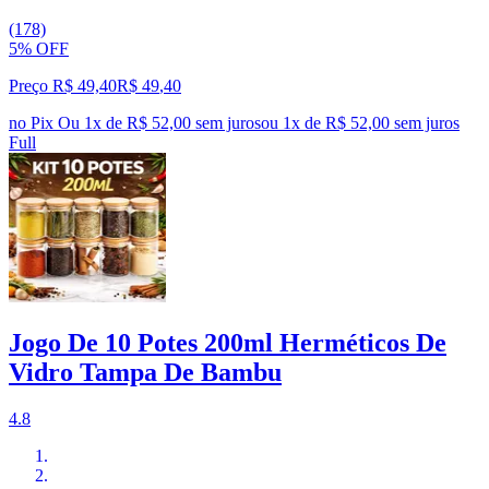
(178)
5% OFF
Preço R$ 49,40
R$
49
,
40
no Pix
Ou 1x de R$ 52,00 sem juros
ou
1
x de
R$ 52,00
sem juros
Full
Jogo De 10 Potes 200ml Herméticos De
Vidro Tampa De Bambu
4.8