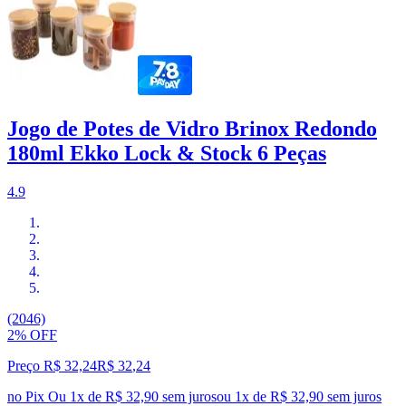
Jogo de Potes de Vidro Brinox Redondo
180ml Ekko Lock & Stock 6 Peças
4.9
(2046)
2% OFF
Preço R$ 32,24
R$
32
,
24
no Pix
Ou 1x de R$ 32,90 sem juros
ou
1
x de
R$ 32,90
sem juros