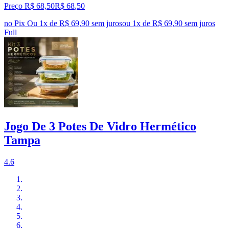
Preço R$ 68,50
R$
68
,
50
no Pix
Ou 1x de R$ 69,90 sem juros
ou
1
x de
R$ 69,90
sem juros
Full
Jogo De 3 Potes De Vidro Hermético
Tampa
4.6