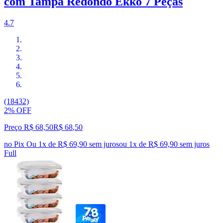
com Tampa Redondo Ekko 7 Peças
4.7
(18432)
2% OFF
Preço R$ 68,50
R$
68
,
50
no Pix
Ou 1x de R$ 69,90 sem juros
ou
1
x de
R$ 69,90
sem juros
Full