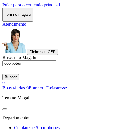
Pular para o conteudo principal
Tem no magalu
Atendimento
Digite seu CEP
Buscar no Magalu
Buscar
0
Boas vindas :)
Entre ou Cadastre-se
Tem no Magalu
Departamentos
Celulares e Smartphones