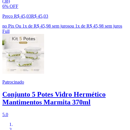
(38)
6% OFF
Preço R$ 45,03
R$
45
,
03
no Pix
Ou 1x de R$ 45,98 sem juros
ou
1
x de
R$ 45,98
sem juros
Full
Patrocinado
Conjunto 5 Potes Vidro Hermético
Mantimentos Marmita 370ml
5.0