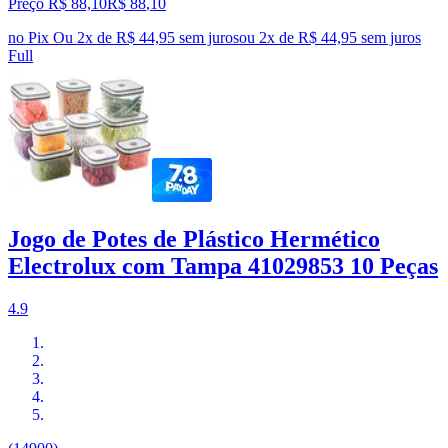
Preço R$ 88,10
R$
88
,
10
no Pix
Ou 2x de R$ 44,95 sem juros
ou
2
x de
R$ 44,95
sem juros
Full
Jogo de Potes de Plástico Hermético
Electrolux com Tampa 41029853 10 Peças
4.9