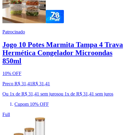
Patrocinado
Jogo 10 Potes Marmita Tampa 4 Trava
Hermética Congelador Microondas
850ml
10% OFF
Preço R$ 31,41
R$
31
,
41
Ou 1x de R$ 31,41 sem juros
ou
1
x de
R$ 31,41
sem juros
Cupom 10% OFF
Full