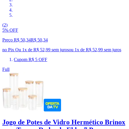
(2)
5% OFF
Preço R$ 50,34
R$
50
,
34
no Pix
Ou 1x de R$ 52,99 sem juros
ou
1
x de
R$ 52,99
sem juros
Cupom R$ 5 OFF
Full
Jogo de Potes de Vidro Hermético Brinox