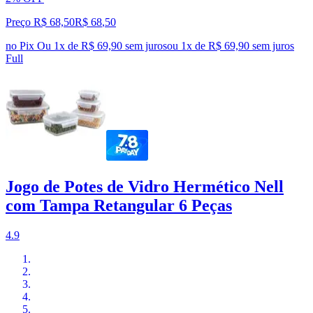
Preço R$ 68,50
R$
68
,
50
no Pix
Ou 1x de R$ 69,90 sem juros
ou
1
x de
R$ 69,90
sem juros
Full
Jogo de Potes de Vidro Hermético Nell
com Tampa Retangular 6 Peças
4.9