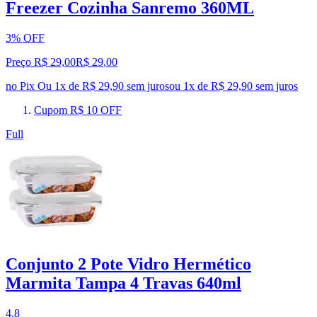
Freezer Cozinha Sanremo 360ML
3% OFF
Preço R$ 29,00
R$
29
,
00
no Pix
Ou 1x de R$ 29,90 sem juros
ou
1
x de
R$ 29,90
sem juros
Cupom R$ 10 OFF
Full
Conjunto 2 Pote Vidro Hermético
Marmita Tampa 4 Travas 640ml
4.8