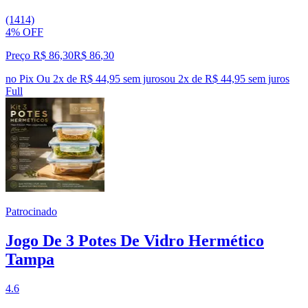
(1414)
4% OFF
Preço R$ 86,30
R$
86
,
30
no Pix
Ou 2x de R$ 44,95 sem juros
ou
2
x de
R$ 44,95
sem juros
Full
Patrocinado
Jogo De 3 Potes De Vidro Hermético
Tampa
4.6