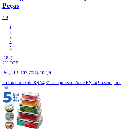
Peças
4.9
(182)
2% OFF
Preço R$ 107,70
R$
107
,
70
no Pix
Ou 2x de R$ 54,95 sem juros
ou
2
x de
R$ 54,95
sem juros
Full