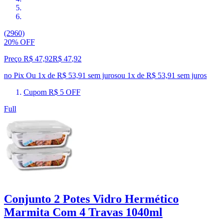
(2960)
20% OFF
Preço R$ 47,92
R$
47
,
92
no Pix
Ou 1x de R$ 53,91 sem juros
ou
1
x de
R$ 53,91
sem juros
Cupom R$ 5 OFF
Full
Conjunto 2 Potes Vidro Hermético
Marmita Com 4 Travas 1040ml