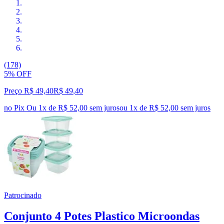
(178)
5% OFF
Preço R$ 49,40
R$
49
,
40
no Pix
Ou 1x de R$ 52,00 sem juros
ou
1
x de
R$ 52,00
sem juros
Patrocinado
Conjunto 4 Potes Plastico Microondas