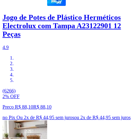
Jogo de Potes de Plástico Herméticos
Electrolux com Tampa A23122901 12
Peças
4.9
(6266)
2% OFF
Preço R$ 88,10
R$
88
,
10
no Pix
Ou 2x de R$ 44,95 sem juros
ou
2
x de
R$ 44,95
sem juros