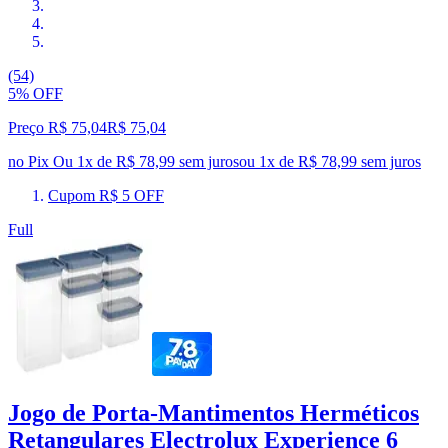
(54)
5% OFF
Preço R$ 75,04
R$
75
,
04
no Pix
Ou 1x de R$ 78,99 sem juros
ou
1
x de
R$ 78,99
sem juros
Cupom R$ 5 OFF
Full
Jogo de Porta-Mantimentos Herméticos
Retangulares Electrolux Experience 6