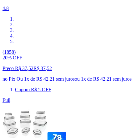
4.8
(1858)
20% OFF
Preço R$ 37,52
R$
37
,
52
no Pix
Ou 1x de R$ 42,21 sem juros
ou
1
x de
R$ 42,21
sem juros
Cupom R$ 5 OFF
Full