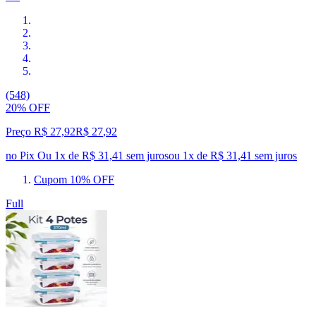
(548)
20% OFF
Preço R$ 27,92
R$
27
,
92
no Pix
Ou 1x de R$ 31,41 sem juros
ou
1
x de
R$ 31,41
sem juros
Cupom 10% OFF
Full