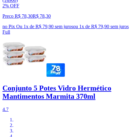
(14900)
2% OFF
Preço R$ 78,30
R$
78
,
30
no Pix
Ou 1x de R$ 79,90 sem juros
ou
1
x de
R$ 79,90
sem juros
Full
Conjunto 5 Potes Vidro Hermético
Mantimentos Marmita 370ml
4.7