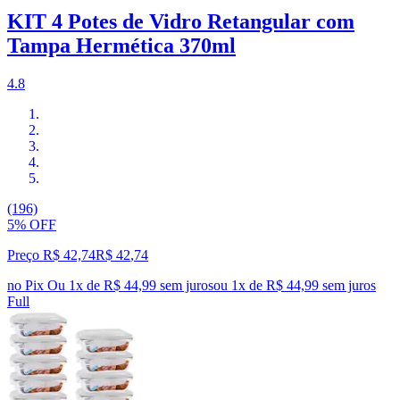
KIT 4 Potes de Vidro Retangular com
Tampa Hermética 370ml
4.8
(196)
5% OFF
Preço R$ 42,74
R$
42
,
74
no Pix
Ou 1x de R$ 44,99 sem juros
ou
1
x de
R$ 44,99
sem juros
Full