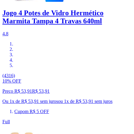
Jogo 4 Potes de Vidro Hermético
Marmita Tampa 4 Travas 640ml
4.8
(4316)
10% OFF
Preço R$ 53,91
R$
53
,
91
Ou 1x de R$ 53,91 sem juros
ou
1
x de
R$ 53,91
sem juros
Cupom R$ 5 OFF
Full