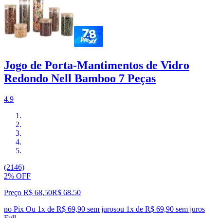
Jogo de Porta-Mantimentos de Vidro
Redondo Nell Bamboo 7 Peças
4.9
(2146)
2% OFF
Preço R$ 68,50
R$
68
,
50
no Pix
Ou 1x de R$ 69,90 sem juros
ou
1
x de
R$ 69,90
sem juros
Full