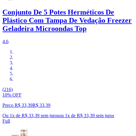
Conjunto De 5 Potes Herméticos De
Plástico Com Tampa De Vedação Freezer
Geladeira Microondas Top
4.6
(216)
10% OFF
Preço R$ 33,39
R$
33
,
39
Ou 1x de R$ 33,39 sem juros
ou
1
x de
R$ 33,39
sem juros
Full