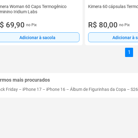
mera Woman 60 Caps Termogênico
Kimera 60 cápsulas Term
minino Iridium Labs
$ 69,90
R$ 80,00
no Pix
no Pix
Adicionar à sacola
Adicionar à 
1
rmos mais procurados
ack Friday
–
iPhone 17
–
iPhone 16
–
Álbum de Figurinhas da Copa
–
S26