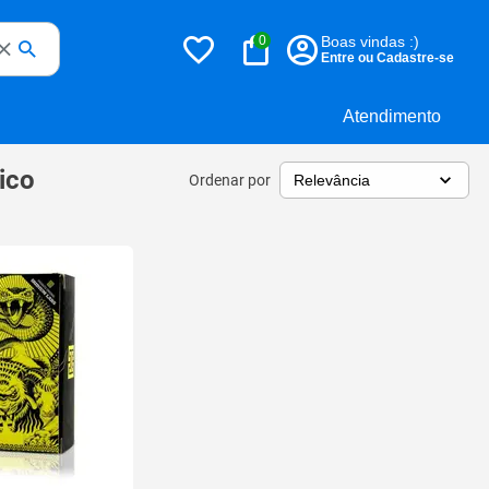
0
Boas vindas :)
Entre ou Cadastre-se
Atendimento
ico
Ordenar por