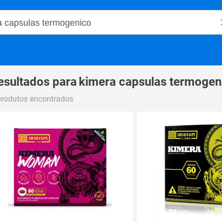
o Magalu
esultados para
kimera capsulas termogen
produtos encontrados