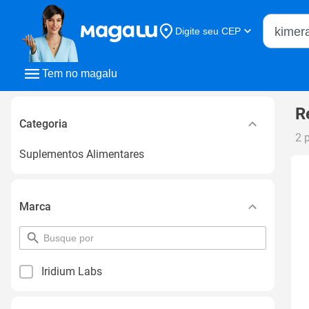
Buscar n
Digite seu CEP
Buscar
Tem no magalu
R
Categoria
2 
Suplementos Alimentares
Marca
pesquisar
por
filtro
Iridium Labs