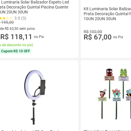
t Luminaria Solar Balizador Espeto Led
ata Decoração Quintal Piscina Quente
Kit Luminaria Solar Baliz
UN 20UN 30UN
Prata Decoração Quintal 
3.0 (3)
10UN 20UN 30UN
 195,00
 de R$ 63,50 sem juros
R$ 102,00
ez de R$ 63,50 sem juros
R$ 118,11
R$ 67,00
no Pix
no Pix
u
 de desconto no pix
)
Cupom
R$ 10 OFF