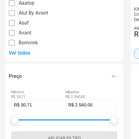
Aaatop
Ki
Alut By Avant
Cr
De
Asaf
R$
Avant
R
Bomvink
Ver todos
Preço
Mínimo:
Máximo:
R$ 30,71
R$ 2.560,00
APLICAR FILTRO