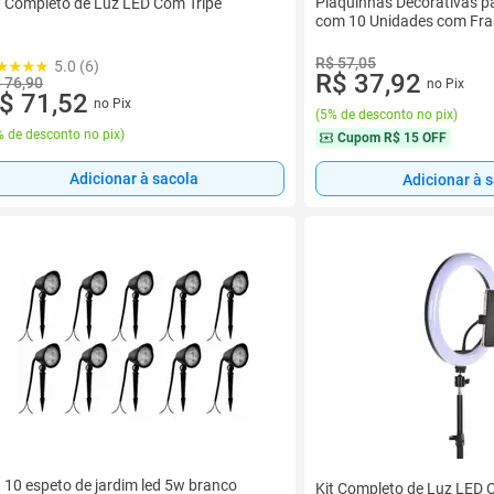
Plaquinhas Decorativas pa
t Completo de Luz LED Com Tripé
com 10 Unidades com Fra
R$ 57,05
5.0 (6)
R$ 37,92
 76,90
no Pix
$ 71,52
no Pix
(
5% de desconto no pix
)
 de desconto no pix
)
Cupom
R$ 15 OFF
Adicionar à sacola
Adicionar à 
t 10 espeto de jardim led 5w branco
Kit Completo de Luz LED 