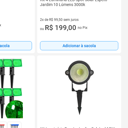
Jardim 10 Lúmens 3000k
2x de R$ 99,50 sem juros
x
2 vez de R$ 99,50 sem juros
R$ 199,00
no Pix
ou
Adicionar à sacola
sacola