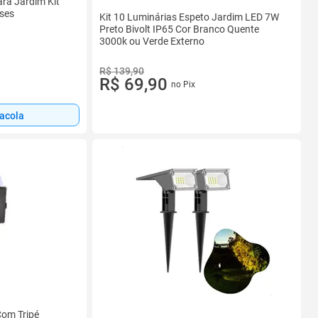
ra Jardim Kit
ses
Kit 10 Luminárias Espeto Jardim LED 7W
Preto Bivolt IP65 Cor Branco Quente
3000k ou Verde Externo
R$ 139,90
R$ 69,90
no Pix
sacola
Com Tripé