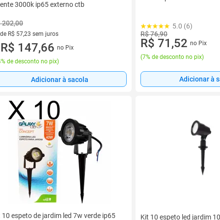
ente 3000k ip65 externo ctb
 202,00
5.0 (6)
R$ 76,90
 de R$ 57,23 sem juros
R$ 71,52
no Pix
ez de R$ 57,23 sem juros
R$ 147,66
no Pix
u
(
7% de desconto no pix
)
% de desconto no pix
)
Adicionar à 
Adicionar à sacola
t 10 espeto de jardim led 7w verde ip65
Kit 10 espeto led jardim 