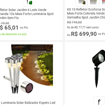
Kit 10 Refletor Ecoforce S
fletor Solar Jardim 6 Leds Verde
Mais Forte Colorida Verde
arela 10x Mais Forte Luminária Spot
Vermelha Spot Jardim Ch
rdim Sem Fio
Luminária
R$ 749,00
 79,90
$ 65,01
9x de R$ 77,77 sem juros
no Pix
9 vez de R$ 77,77 sem juros
R$ 699,90
no Pi
 de desconto no pix
)
ou
t Luminaria Solar Balizador Espeto Led