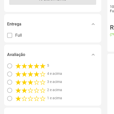
10
Fu
Entrega
R
Full
(
7%
Avaliação
5
4 e acima
3 e acima
2 e acima
1 e acima