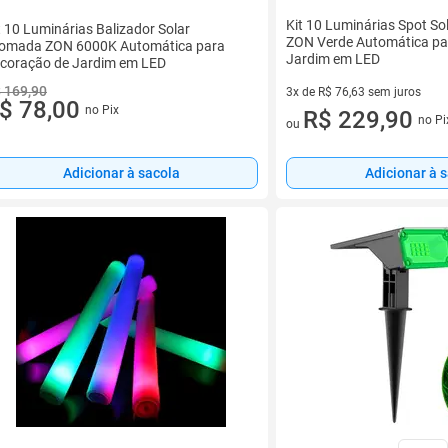
Kit 10 Luminárias Spot S
t 10 Luminárias Balizador Solar
ZON Verde Automática pa
omada ZON 6000K Automática para
Jardim em LED
coração de Jardim em LED
 169,90
3x de R$ 76,63 sem juros
$ 78,00
no Pix
3 vez de R$ 76,63 sem juros
R$ 229,90
no Pi
ou
Adicionar à 
Adicionar à sacola