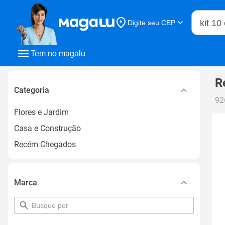
Buscar n
Digite seu CEP
Buscar
Tem no magalu
R
Categoria
92
Flores e Jardim
Casa e Construção
Recém Chegados
Marca
pesquisar
por
filtro