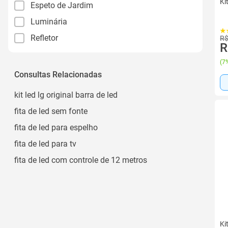
Ki
Espeto de Jardim
Luminária
Refletor
R$
R
(
7%
Consultas Relacionadas
kit led lg original barra de led
fita de led sem fonte
fita de led para espelho
fita de led para tv
fita de led com controle de 12 metros
Ki