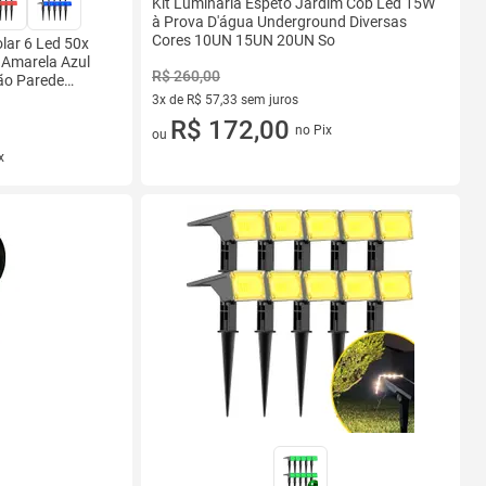
Kit Luminária Espeto Jardim Cob Led 15W
à Prova D'água Underground Diversas
Cores 10UN 15UN 20UN So
olar 6 Led 50x
 Amarela Azul
R$ 260,00
ão Parede
3x de R$ 57,33 sem juros
3 vez de R$ 57,33 sem juros
R$ 172,00
no Pix
ou
x