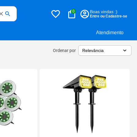
0
Boas vindas :)
Entre ou Cadastre-se
Atendimento
Ordenar por