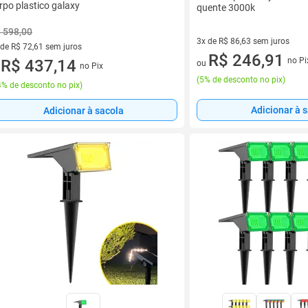
rpo plastico galaxy
quente 3000k
 598,00
3x de R$ 86,63 sem juros
 de R$ 72,61 sem juros
3 vez de R$ 86,63 sem juros
R$ 246,91
no Pi
ez de R$ 72,61 sem juros
R$ 437,14
ou
no Pix
u
(
5% de desconto no pix
)
% de desconto no pix
)
Adicionar à 
Adicionar à sacola