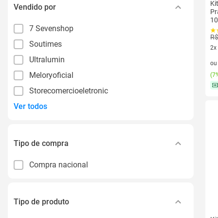
Ki
Vendido por
Pr
10
7 Sevenshop
R$
Soutimes
2x
2 v
Ultralumin
o
Meloryoficial
(
7%
Storecomercioeletronic
Ver todos
Tipo de compra
Compra nacional
Tipo de produto