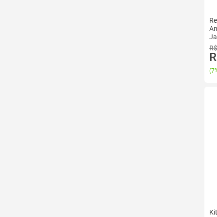
Re
Am
Ja
R$
R
(
7%
Ki