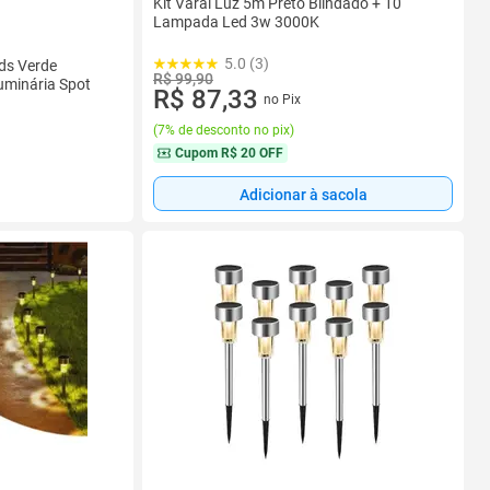
Kit Varal Luz 5m Preto Blindado + 10
Lampada Led 3w 3000K
5.0 (3)
eds Verde
R$ 99,90
uminária Spot
R$ 87,33
no Pix
(
7% de desconto no pix
)
Cupom
R$ 20 OFF
Adicionar à sacola