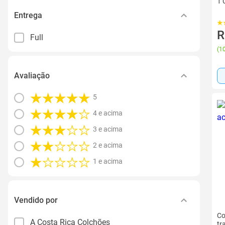
1 
Entrega
R
Full
(
10
Avaliação
5
4 e acima
3 e acima
2 e acima
1 e acima
Vendido por
Co
A Costa Rica Colchões
tr