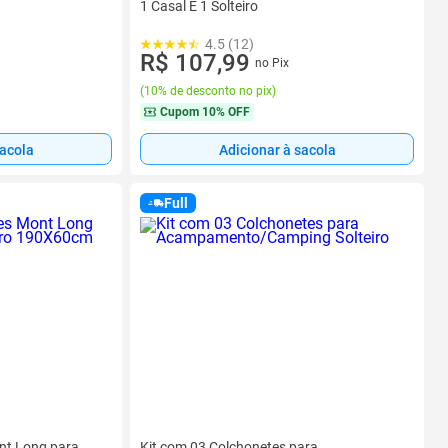
1 Casal E 1 Solteiro
4.5 (12)
R$ 107,99
no Pix
(
10% de desconto no pix
)
Cupom
10% OFF
sacola
Adicionar à sacola
Full
nt Long para
Kit com 03 Colchonetes para