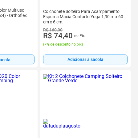
olor Multiuso
Colchonete Solteiro Para Acampamento
) - Orthoflex
Espuma Macia Conforto Yoga 1,90 m x 60
cm x 6 cm.
R$ 160,00
R$ 74,40
no Pix
(
7% de desconto no pix
)
Adicionar à sacola
sacola