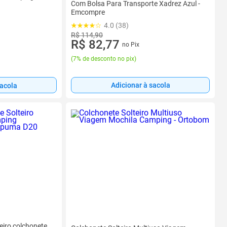
Com Bolsa Para Transporte Xadrez Azul -
Emcompre
4.0 (38)
R$ 114,90
R$ 82,77
no Pix
(
7% de desconto no pix
)
Adicionar à sacola
sacola
eiro colchonete