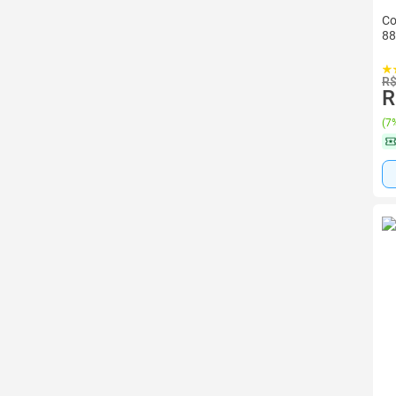
Co
88
R$
R
(
7%