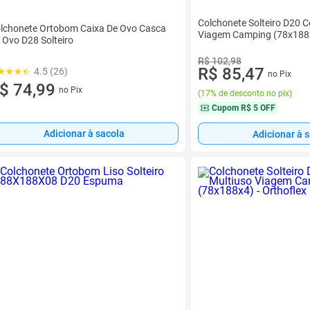
Colchonete Solteiro D20 C
lchonete Ortobom Caixa De Ovo Casca
Viagem Camping (78x188x4
 Ovo D28 Solteiro
R$ 102,98
R$ 85,47
4.5 (26)
no Pix
$ 74,99
no Pix
(
17% de desconto no pix
)
Cupom
R$ 5 OFF
Adicionar à sacola
Adicionar à 