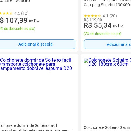
Casal E 1 Solteiro
Camping Solteiro 190X6
4.5 (12)
4.1 (20)
$ 107,99
R$ 119,00
no Pix
R$ 55,34
no Pix
% de desconto no pix
)
(
7% de desconto no pix
)
Adicionar à sacola
Adicionar à 
lchonete dormir de Solteiro fácil
Colchonete Solteiro Gazi
ansporte colchonete para acampamento