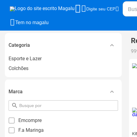
Busca
Digite seu CEP
Busca
Tem no magalu
R
Categoria
99
Esporte e Lazer
Colchões
Marca
pesquisar
por
filtro
Emcompre
F.a Maringa
Ki