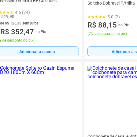
avesseiro Solteiro BF Colchões
Solteiro Dobravel P/trilha
4.6 (74)
 519,90
5.0 (2)
R$ 88,15
 de R$ 126,33 sem juros
no Pix
ez de R$ 126,33 sem juros
R$ 352,47
no Pix
u
(
7% de desconto no pix
)
 de desconto no pix
)
Adicionar à sacola
Adicionar à 
Colchonete de casal e Solt