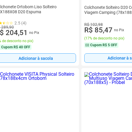
lchonete Ortobom Liso Solteiro
Colchonete Solteiro D20 C
X188X08 D20 Espuma
Viagem Camping (78x188x4
2.5 (4)
R$ 102,98
 289,90
R$ 85,47
no Pix
$ 204,51
no Pix
(
17% de desconto no pix
)
 de desconto no pix
)
Cupom
R$ 5 OFF
Cupom
R$ 40 OFF
Adicionar à 
Adicionar à sacola