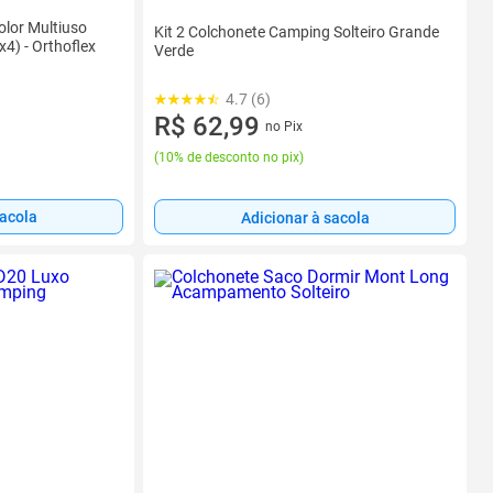
olor Multiuso
Kit 2 Colchonete Camping Solteiro Grande
) - Orthoflex
Verde
4.7 (6)
R$ 62,99
no Pix
(
10% de desconto no pix
)
sacola
Adicionar à sacola