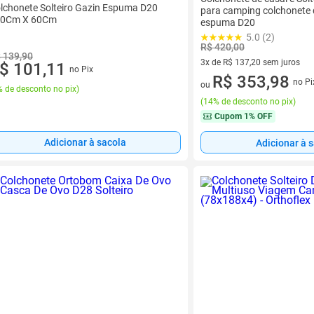
lchonete Solteiro Gazin Espuma D20
para camping colchonete 
80Cm X 60Cm
espuma D20
5.0 (2)
R$ 420,00
 139,90
3x de R$ 137,20 sem juros
$ 101,11
no Pix
3 vez de R$ 137,20 sem juros
R$ 353,98
no Pi
ou
 de desconto no pix
)
(
14% de desconto no pix
)
Cupom
1% OFF
Adicionar à sacola
Adicionar à 