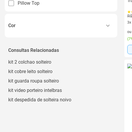
Tr
Pillow Top
R$
3x
Cor
3 v
o
Verde
(
7%
Azul
Consultas Relacionadas
Azul Marinho
kit 2 colchao solteiro
Estampado
kit cobre leito solteiro
kit guarda roupa solteiro
kit video porteiro intelbras
kit despedida de solteira noivo