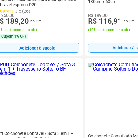
180cm x 60cm
brável espuma D20
3.5 (26)
 250,00
R$ 199,00
$ 189,20
R$ 116,91
no Pix
no Pix
% de desconto no pix
)
(
10% de desconto no pix
)
Cupom
1% OFF
Adicionar à 
Adicionar à sacola
ff Colchonete Dobrável / Sofá 3 em 1 +
Colchonete Camuflado M