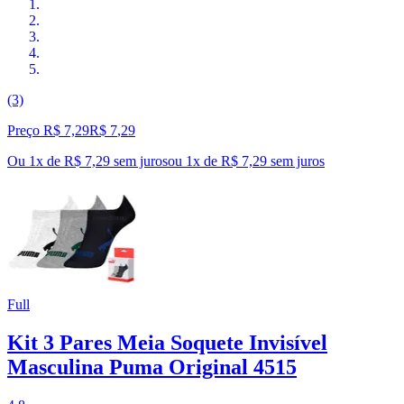
(3)
Preço R$ 7,29
R$
7
,
29
Ou 1x de R$ 7,29 sem juros
ou
1
x de
R$ 7,29
sem juros
Full
Kit 3 Pares Meia Soquete Invisível
Masculina Puma Original 4515