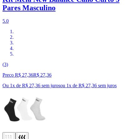
Pares Masculino
5.0
(3)
Preço R$ 27,36
R$
27
,
36
Ou 1x de R$ 27,36 sem juros
ou
1
x de
R$ 27,36
sem juros