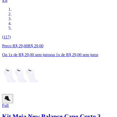
4.8
(117)
Preço R$ 29,00
R$
29
,
00
Ou 1x de R$ 29,00 sem juros
ou
1
x de
R$ 29,00
sem juros
Full
Kit Meia New Balance Cano Curto 3