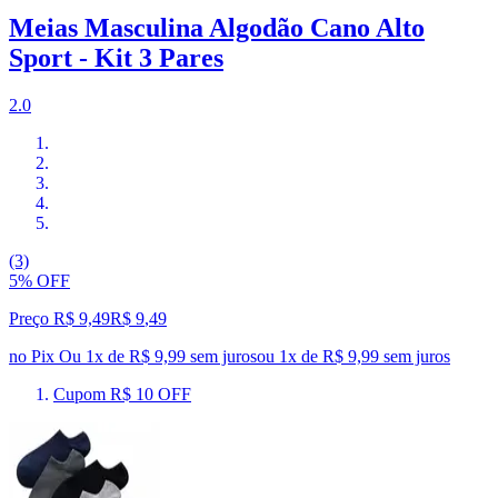
Meias Masculina Algodão Cano Alto
Sport - Kit 3 Pares
2.0
(3)
5% OFF
Preço R$ 9,49
R$
9
,
49
no Pix
Ou 1x de R$ 9,99 sem juros
ou
1
x de
R$ 9,99
sem juros
Cupom R$ 10 OFF