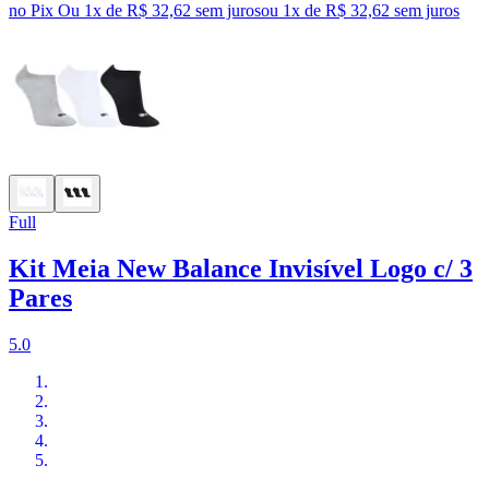
no Pix
Ou 1x de R$ 32,62 sem juros
ou
1
x de
R$ 32,62
sem juros
Full
Kit Meia New Balance Invisível Logo c/ 3
Pares
5.0