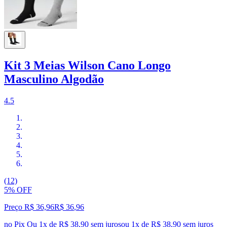
Kit 3 Meias Wilson Cano Longo
Masculino Algodão
4.5
(12)
5% OFF
Preço R$ 36,96
R$
36
,
96
no Pix
Ou 1x de R$ 38,90 sem juros
ou
1
x de
R$ 38,90
sem juros