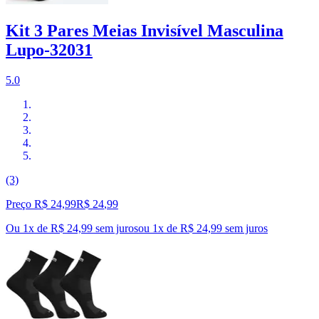
Kit 3 Pares Meias Invisível Masculina
Lupo-32031
5.0
(3)
Preço R$ 24,99
R$
24
,
99
Ou 1x de R$ 24,99 sem juros
ou
1
x de
R$ 24,99
sem juros