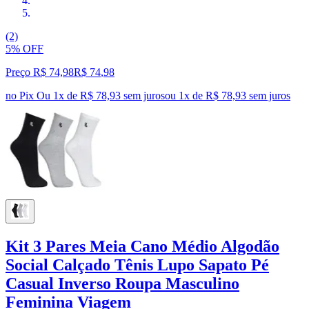
(2)
5% OFF
Preço R$ 74,98
R$
74
,
98
no Pix
Ou 1x de R$ 78,93 sem juros
ou
1
x de
R$ 78,93
sem juros
Kit 3 Pares Meia Cano Médio Algodão
Social Calçado Tênis Lupo Sapato Pé
Casual Inverso Roupa Masculino
Feminina Viagem