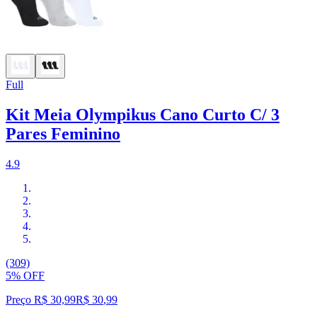
Full
Kit Meia Olympikus Cano Curto C/ 3
Pares Feminino
4.9
(309)
5% OFF
Preço R$ 30,99
R$
30
,
99