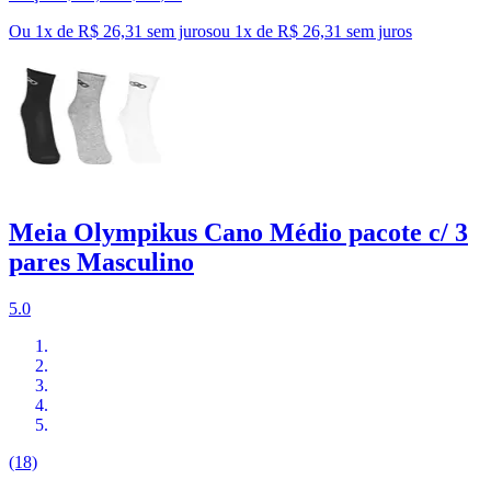
Ou 1x de R$ 26,31 sem juros
ou
1
x de
R$ 26,31
sem juros
Meia Olympikus Cano Médio pacote c/ 3
pares Masculino
5.0
(18)