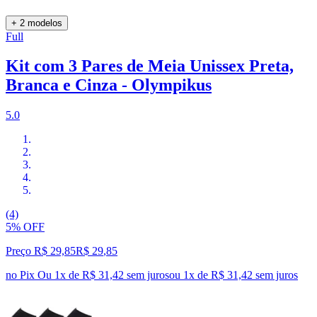
+ 2 modelos
Full
Kit com 3 Pares de Meia Unissex Preta,
Branca e Cinza - Olympikus
5.0
(4)
5% OFF
Preço R$ 29,85
R$
29
,
85
no Pix
Ou 1x de R$ 31,42 sem juros
ou
1
x de
R$ 31,42
sem juros