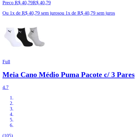
Preço R$ 40,79
R$
40
,
79
Ou 1x de R$ 40,79 sem juros
ou
1
x de
R$ 40,79
sem juros
Full
Meia Cano Médio Puma Pacote c/ 3 Pares
4.7
(105)