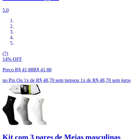
5.0
(7)
14% OFF
Preço R$ 41,88
R$
41
,
88
no Pix
Ou 1x de R$ 48,70 sem juros
ou
1
x de
R$ 48,70
sem juros
Kit com 3 pares de Meias masculinas