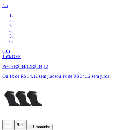
4.5
(10)
15% OFF
Preço R$ 34,12
R$
34
,
12
Ou 1x de R$ 34,12 sem juros
ou
1
x de
R$ 34,12
sem juros
+ 1 tamanho