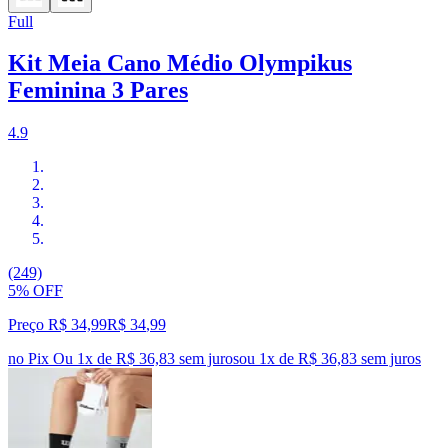
Full
Kit Meia Cano Médio Olympikus
Feminina 3 Pares
4.9
(249)
5% OFF
Preço R$ 34,99
R$
34
,
99
no Pix
Ou 1x de R$ 36,83 sem juros
ou
1
x de
R$ 36,83
sem juros