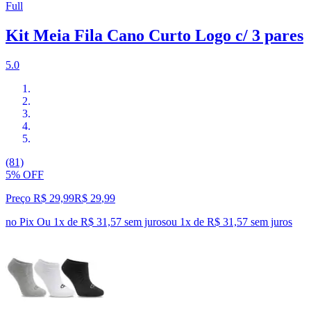
Full
Kit Meia Fila Cano Curto Logo c/ 3 pares
5.0
(81)
5% OFF
Preço R$ 29,99
R$
29
,
99
no Pix
Ou 1x de R$ 31,57 sem juros
ou
1
x de
R$ 31,57
sem juros