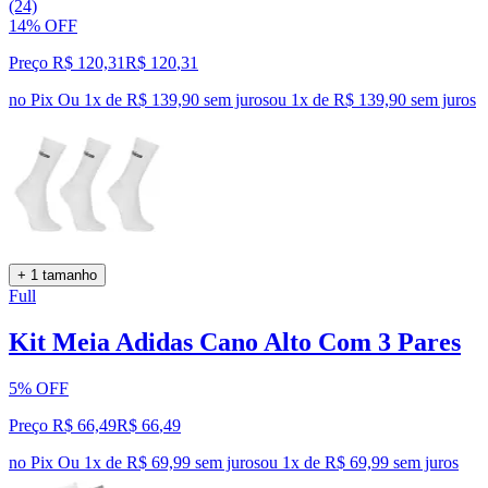
(24)
14% OFF
Preço R$ 120,31
R$
120
,
31
no Pix
Ou 1x de R$ 139,90 sem juros
ou
1
x de
R$ 139,90
sem juros
+ 1 tamanho
Full
Kit Meia Adidas Cano Alto Com 3 Pares
5% OFF
Preço R$ 66,49
R$
66
,
49
no Pix
Ou 1x de R$ 69,99 sem juros
ou
1
x de
R$ 69,99
sem juros