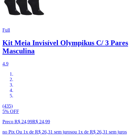
Full
Kit Meia Invisível Olympikus C/ 3 Pares
Masculina
4.9
(435)
5% OFF
Preço R$ 24,99
R$
24
,
99
no Pix
Ou 1x de R$ 26,31 sem juros
ou
1
x de
R$ 26,31
sem juros