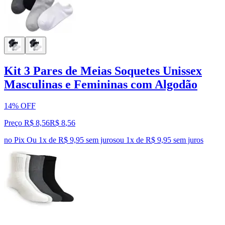
Kit 3 Pares de Meias Soquetes Unissex
Masculinas e Femininas com Algodão
14% OFF
Preço R$ 8,56
R$
8
,
56
no Pix
Ou 1x de R$ 9,95 sem juros
ou
1
x de
R$ 9,95
sem juros