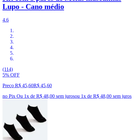
Lupo - Cano médio
4.6
(114)
5% OFF
Preço R$ 45,60
R$
45
,
60
no Pix
Ou 1x de R$ 48,00 sem juros
ou
1
x de
R$ 48,00
sem juros