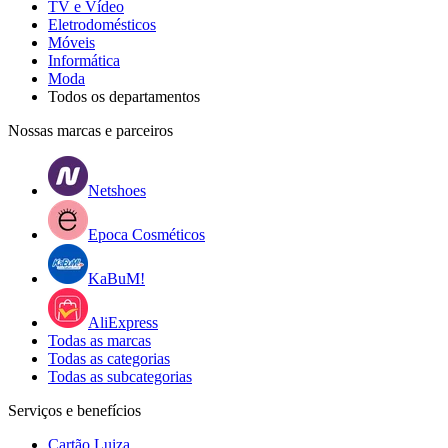
TV e Vídeo
Eletrodomésticos
Móveis
Informática
Moda
Todos os departamentos
Nossas marcas e parceiros
Netshoes
Epoca Cosméticos
KaBuM!
AliExpress
Todas as marcas
Todas as categorias
Todas as subcategorias
Serviços e benefícios
Cartão Luiza