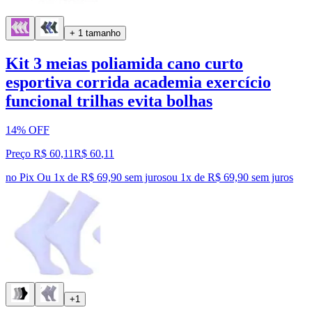
+ 1 tamanho
Kit 3 meias poliamida cano curto
esportiva corrida academia exercício
funcional trilhas evita bolhas
14% OFF
Preço R$ 60,11
R$
60
,
11
no Pix
Ou 1x de R$ 69,90 sem juros
ou
1
x de
R$ 69,90
sem juros
+1