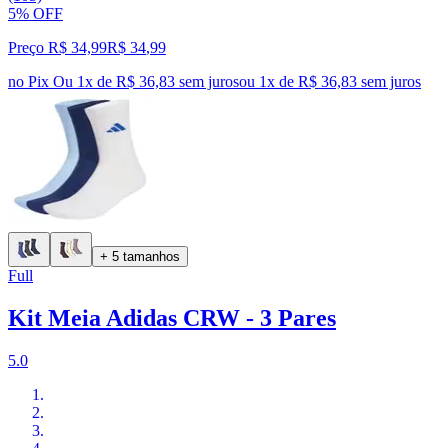
5% OFF
Preço R$ 34,99
R$
34
,
99
no Pix
Ou 1x de R$ 36,83 sem juros
ou
1
x de
R$ 36,83
sem juros
+ 5 tamanhos
Full
Kit Meia Adidas CRW - 3 Pares
5.0