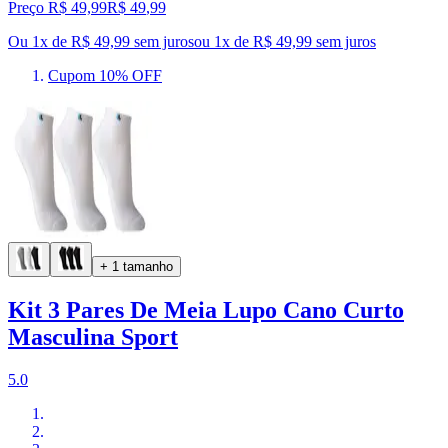
Preço R$ 49,99
R$
49
,
99
Ou 1x de R$ 49,99 sem juros
ou
1
x de
R$ 49,99
sem juros
Cupom 10% OFF
+ 1 tamanho
Kit 3 Pares De Meia Lupo Cano Curto
Masculina Sport
5.0