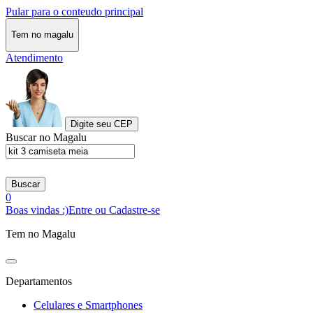
Pular para o conteudo principal
Tem no magalu
Atendimento
Digite seu CEP
Buscar no Magalu
Buscar
0
Boas vindas :)
Entre ou Cadastre-se
Tem no Magalu
Departamentos
Celulares e Smartphones