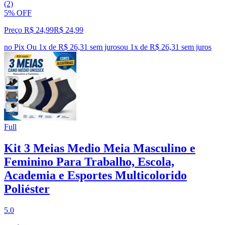
(2)
5% OFF
Preço R$ 24,99
R$
24
,
99
no Pix
Ou 1x de R$ 26,31 sem juros
ou
1
x de
R$ 26,31
sem juros
Full
Kit 3 Meias Medio Meia Masculino e
Feminino Para Trabalho, Escola,
Academia e Esportes Multicolorido
Poliéster
5.0