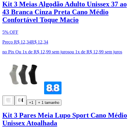
Kit 3 Meias Algodão Adulto Unissex 37 ao
43 Branca Cinza Preta Cano Médio
Confortável Toque Macio
5% OFF
Preço R$ 12,34
R$
12
,
34
no Pix
Ou 1x de R$ 12,99 sem juros
ou
1
x de
R$ 12,99
sem juros
+1
+ 1 tamanho
Kit 3 Pares Meia Lupo Sport Cano Médio
Unissex Atoalhada