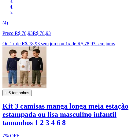
(4)
Preço R$ 78,93
R$
78
,
93
Ou 1x de R$ 78,93 sem juros
ou
1
x de
R$ 78,93
sem juros
+ 6 tamanhos
Kit 3 camisas manga longa meia estação
estampada ou lisa masculino infantil
tamanhos 1 2 3 4 6 8
7% OFF