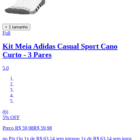
+ 1 tamanho
Full
Kit Meia Adidas Casual Sport Cano
Curto - 3 Pares
5.0
(6)
5% OFF
Preço R$ 59,98
R$
59
,
98
no Pix
Ou 1x de R$ 63,14 sem juros
ou
1
x de
R$ 63,14
sem juros