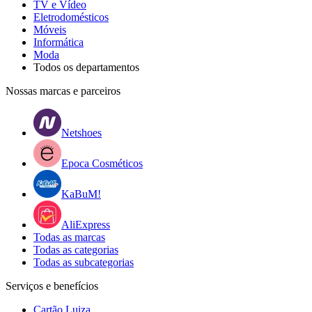
TV e Vídeo
Eletrodomésticos
Móveis
Informática
Moda
Todos os departamentos
Nossas marcas e parceiros
Netshoes
Epoca Cosméticos
KaBuM!
AliExpress
Todas as marcas
Todas as categorias
Todas as subcategorias
Serviços e benefícios
Cartão Luiza