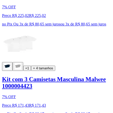
7% OFF
Preço R$ 225,02
R$
225
,
02
no Pix
Ou 3x de R$ 80,65 sem juros
ou
3
x de
R$ 80,65
sem juros
+1
+ 4 tamanhos
Kit com 3 Camisetas Masculina Malwee
1000004423
7% OFF
Preço R$ 171,43
R$
171
,
43