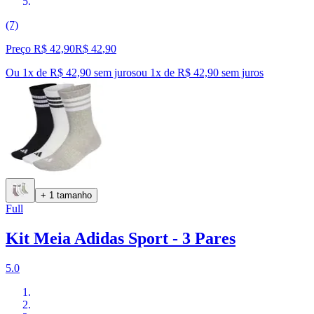
(7)
Preço R$ 42,90
R$
42
,
90
Ou 1x de R$ 42,90 sem juros
ou
1
x de
R$ 42,90
sem juros
+ 1 tamanho
Full
Kit Meia Adidas Sport - 3 Pares
5.0