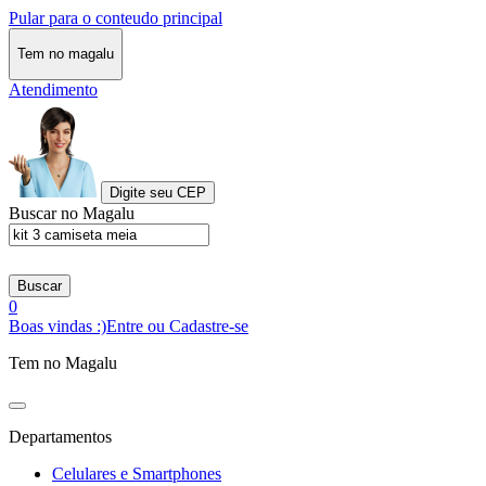
Pular para o conteudo principal
Tem no magalu
Atendimento
Digite seu CEP
Buscar no Magalu
Buscar
0
Boas vindas :)
Entre ou Cadastre-se
Tem no Magalu
Departamentos
Celulares e Smartphones