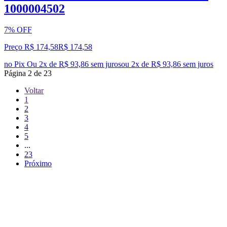
1000004502
7% OFF
Preço R$ 174,58
R$
174
,
58
no Pix
Ou 2x de R$ 93,86 sem juros
ou
2
x de
R$ 93,86
sem juros
Página
2
de
23
Voltar
1
2
3
4
5
...
23
Próximo