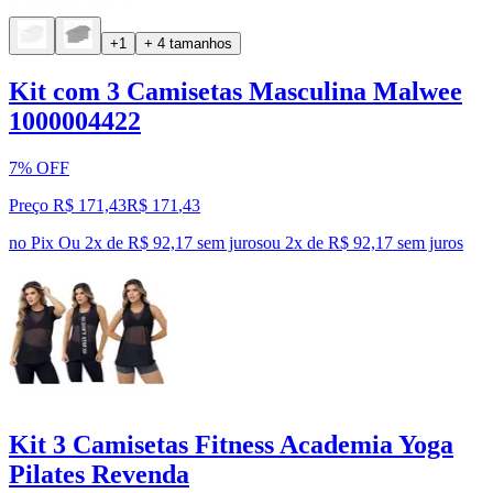
+1
+ 4 tamanhos
Kit com 3 Camisetas Masculina Malwee
1000004422
7% OFF
Preço R$ 171,43
R$
171
,
43
no Pix
Ou 2x de R$ 92,17 sem juros
ou
2
x de
R$ 92,17
sem juros
Kit 3 Camisetas Fitness Academia Yoga
Pilates Revenda