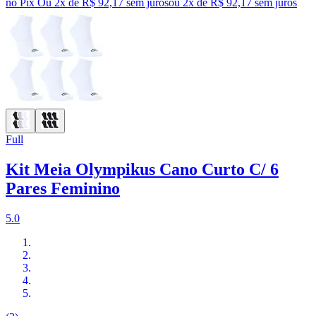
no Pix
Ou 2x de R$ 92,17 sem juros
ou
2
x de
R$ 92,17
sem juros
Full
Kit Meia Olympikus Cano Curto C/ 6
Pares Feminino
5.0