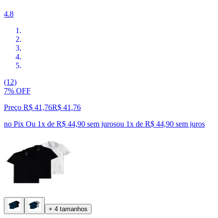
4.8
(12)
7% OFF
Preço R$ 41,76
R$
41
,
76
no Pix
Ou 1x de R$ 44,90 sem juros
ou
1
x de
R$ 44,90
sem juros
+ 4 tamanhos