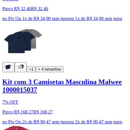
Preço R$ 32,46
R$
32
,
46
no Pix
Ou 1x de R$ 34,90 sem juros
ou
1
x de
R$ 34,90
sem juros
+1
+ 4 tamanhos
Kit com 3 Camisetas Masculina Malwee
1000015037
7% OFF
Preço R$ 168,27
R$
168
,
27
no Pix
Ou 2x de R$ 90,47 sem juros
ou
2
x de
R$ 90,47
sem juros