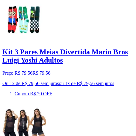
Kit 3 Pares Meias Divertida Mario Bros
Luigi Yoshi Adultos
Preço R$ 79,56
R$
79
,
56
Ou 1x de R$ 79,56 sem juros
ou
1
x de
R$ 79,56
sem juros
Cupom R$ 20 OFF