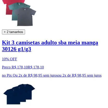
+ 2 tamanhos
Kit 3 camisetas adulto sba meia manga
30126 g1/g3
10% OFF
Preço R$ 178,10
R$
178
,
10
no Pix
Ou 2x de R$ 98,95 sem juros
ou
2
x de
R$ 98,95
sem juros