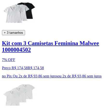
+ 3 tamanhos
Kit com 3 Camisetas Feminina Malwee
1000004502
7% OFF
Preço R$ 174,58
R$
174
,
58
no Pix
Ou 2x de R$ 93,86 sem juros
ou
2
x de
R$ 93,86
sem juros