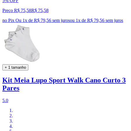
5% OFF
Preço R$ 75,58
R$
75
,
58
no Pix
Ou 1x de R$ 79,56 sem juros
ou
1
x de
R$ 79,56
sem juros
+ 1 tamanho
Kit Meia Lupo Sport Walk Cano Curto 3
Pares
5.0