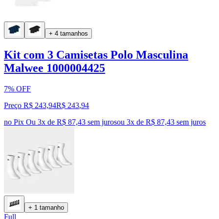
+ 4 tamanhos
Kit com 3 Camisetas Polo Masculina
Malwee 1000004425
7% OFF
Preço R$ 243,94
R$
243
,
94
no Pix
Ou 3x de R$ 87,43 sem juros
ou
3
x de
R$ 87,43
sem juros
+ 1 tamanho
Full