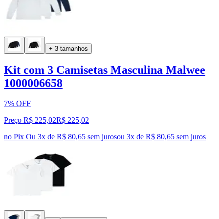
+ 3 tamanhos
Kit com 3 Camisetas Masculina Malwee
1000006658
7% OFF
Preço R$ 225,02
R$
225
,
02
no Pix
Ou 3x de R$ 80,65 sem juros
ou
3
x de
R$ 80,65
sem juros