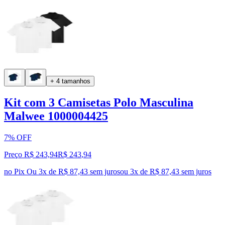
+ 4 tamanhos
Kit com 3 Camisetas Polo Masculina
Malwee 1000004425
7% OFF
Preço R$ 243,94
R$
243
,
94
no Pix
Ou 3x de R$ 87,43 sem juros
ou
3
x de
R$ 87,43
sem juros