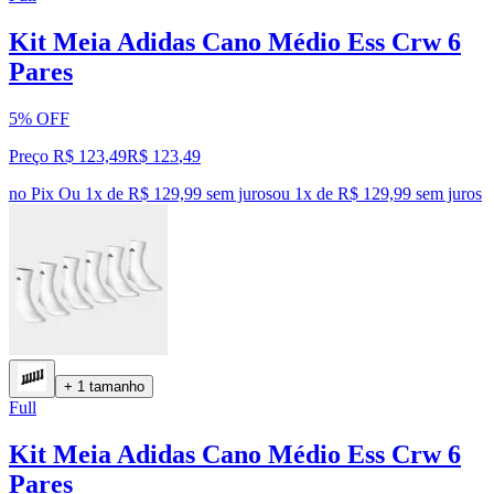
Kit Meia Adidas Cano Médio Ess Crw 6
Pares
5% OFF
Preço R$ 123,49
R$
123
,
49
no Pix
Ou 1x de R$ 129,99 sem juros
ou
1
x de
R$ 129,99
sem juros
+ 1 tamanho
Full
Kit Meia Adidas Cano Médio Ess Crw 6
Pares