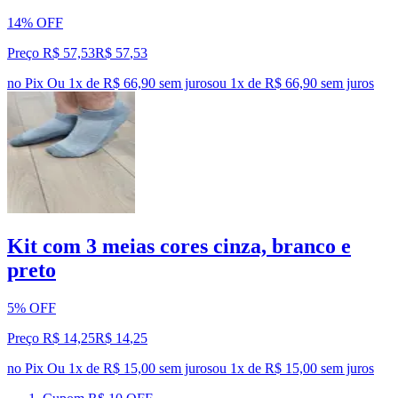
14% OFF
Preço R$ 57,53
R$
57
,
53
no Pix
Ou 1x de R$ 66,90 sem juros
ou
1
x de
R$ 66,90
sem juros
Kit com 3 meias cores cinza, branco e
preto
5% OFF
Preço R$ 14,25
R$
14
,
25
no Pix
Ou 1x de R$ 15,00 sem juros
ou
1
x de
R$ 15,00
sem juros