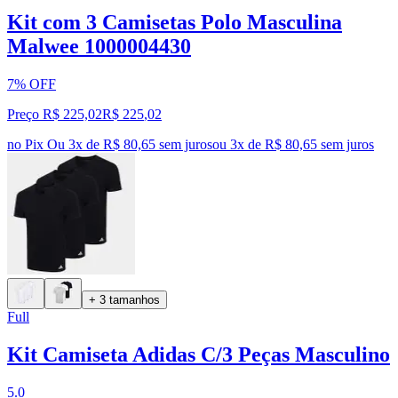
Kit com 3 Camisetas Polo Masculina
Malwee 1000004430
7% OFF
Preço R$ 225,02
R$
225
,
02
no Pix
Ou 3x de R$ 80,65 sem juros
ou
3
x de
R$ 80,65
sem juros
+ 3 tamanhos
Full
Kit Camiseta Adidas C/3 Peças Masculino
5.0