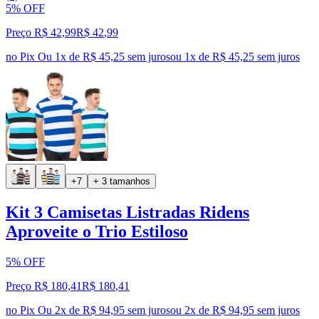
5% OFF
Preço R$ 42,99
R$
42
,
99
no Pix
Ou 1x de R$ 45,25 sem juros
ou
1
x de
R$ 45,25
sem juros
+7
+ 3 tamanhos
Kit 3 Camisetas Listradas Ridens
Aproveite o Trio Estiloso
5% OFF
Preço R$ 180,41
R$
180
,
41
no Pix
Ou 2x de R$ 94,95 sem juros
ou
2
x de
R$ 94,95
sem juros