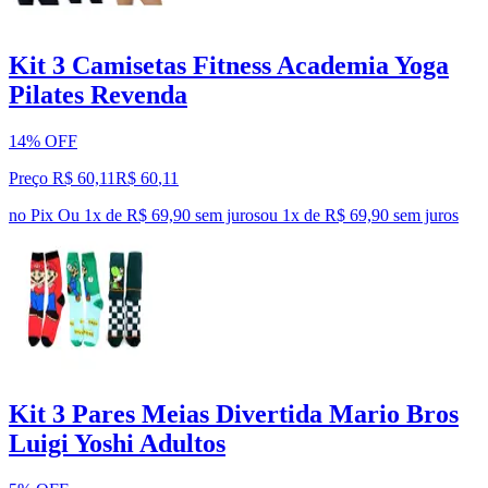
Kit 3 Camisetas Fitness Academia Yoga
Pilates Revenda
14% OFF
Preço R$ 60,11
R$
60
,
11
no Pix
Ou 1x de R$ 69,90 sem juros
ou
1
x de
R$ 69,90
sem juros
Kit 3 Pares Meias Divertida Mario Bros
Luigi Yoshi Adultos