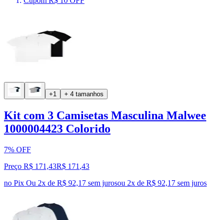
Cupom R$ 10 OFF
+1
+ 4 tamanhos
Kit com 3 Camisetas Masculina Malwee
1000004423 Colorido
7% OFF
Preço R$ 171,43
R$
171
,
43
no Pix
Ou 2x de R$ 92,17 sem juros
ou
2
x de
R$ 92,17
sem juros