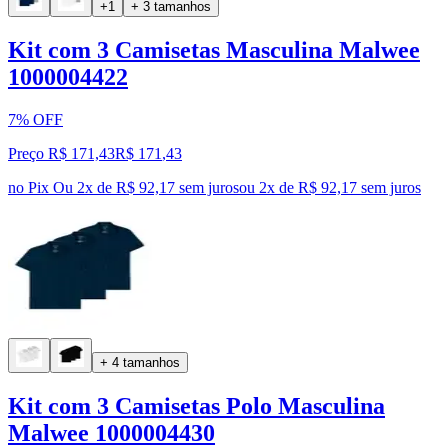
+1
+ 3 tamanhos
Kit com 3 Camisetas Masculina Malwee
1000004422
7% OFF
Preço R$ 171,43
R$
171
,
43
no Pix
Ou 2x de R$ 92,17 sem juros
ou
2
x de
R$ 92,17
sem juros
+ 4 tamanhos
Kit com 3 Camisetas Polo Masculina
Malwee 1000004430