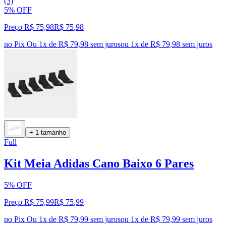
(3)
5% OFF
Preço R$ 75,98
R$
75
,
98
no Pix
Ou 1x de R$ 79,98 sem juros
ou
1
x de
R$ 79,98
sem juros
+ 1 tamanho
Full
Kit Meia Adidas Cano Baixo 6 Pares
5% OFF
Preço R$ 75,99
R$
75
,
99
no Pix
Ou 1x de R$ 79,99 sem juros
ou
1
x de
R$ 79,99
sem juros