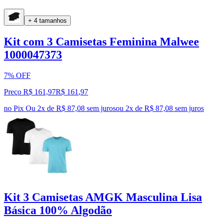
+ 4 tamanhos
Kit com 3 Camisetas Feminina Malwee
1000047373
7% OFF
Preço R$ 161,97
R$
161
,
97
no Pix
Ou 2x de R$ 87,08 sem juros
ou
2
x de
R$ 87,08
sem juros
Kit 3 Camisetas AMGK Masculina Lisa
Básica 100% Algodão