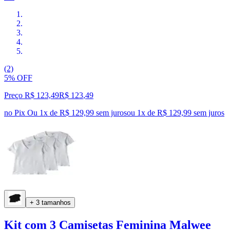
(2)
5% OFF
Preço R$ 123,49
R$
123
,
49
no Pix
Ou 1x de R$ 129,99 sem juros
ou
1
x de
R$ 129,99
sem juros
+ 3 tamanhos
Kit com 3 Camisetas Feminina Malwee