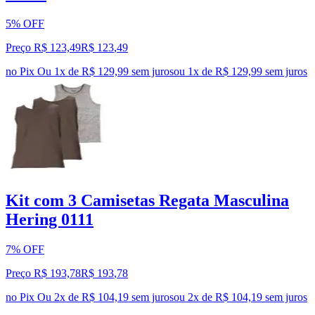
5% OFF
Preço R$ 123,49
R$
123
,
49
no Pix
Ou 1x de R$ 129,99 sem juros
ou
1
x de
R$ 129,99
sem juros
Kit com 3 Camisetas Regata Masculina
Hering 0111
7% OFF
Preço R$ 193,78
R$
193
,
78
no Pix
Ou 2x de R$ 104,19 sem juros
ou
2
x de
R$ 104,19
sem juros